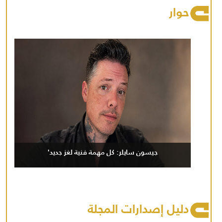
حوار
جيسون سايلر: كل مهمة فنية لغز جديد'
دليل إصدارات المجلة