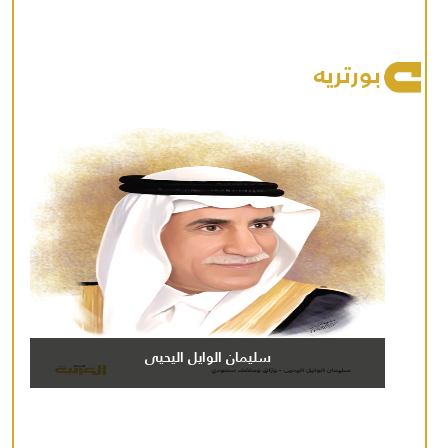
بورتريه
سليمان الوايل اليحيى