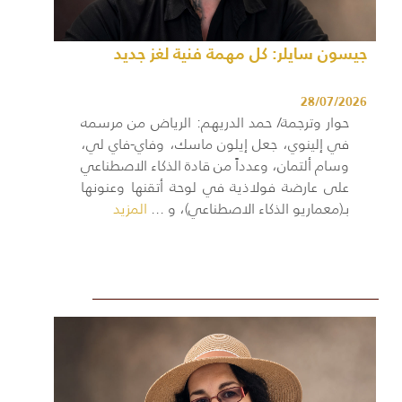
جيسون سايلر: كل مهمة فنية لغز جديد
28/07/2026
حوار وترجمة/ حمد الدريهم: الرياض من مرسمه
في إلينوي، جعل إيلون ماسك، وفاي-فاي لي،
وسام ألتمان، وعدداً من قادة الذكاء الاصطناعي
على عارضة فولاذية في لوحة أتقنها وعنونها
بـ(معماريو الذكاء الاصطناعي)، و ...
المزيد