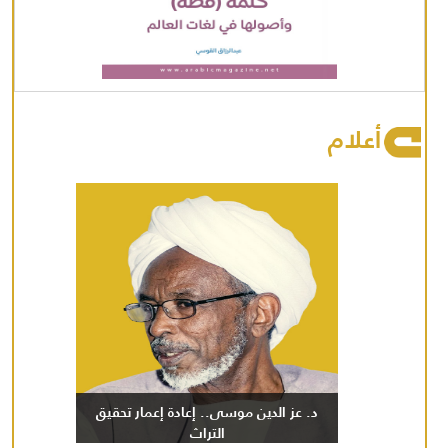
أعلام
د. عز الدين موسى.. إعادة إعمار تحقيق
التراث