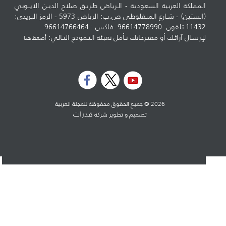
المملكة العربية السعودية - الـرياض طـريـق صلاح الديـن الايــوبي
(الستين) - شـارع المنفلوطي ص.ب: الرياض 5973 - الرمز البريدي:
11432 تلفون: 96614778990 فاكس : 96614766464
لإرسـال آرائـك أو مقتـرحاتك نـأمل تعبئة النـموذج التـالي:
أضغط هنا
2026 © جميع الحقوق محفوظة للمجلة العربية
قدرات
تصميم و تطوير شركه