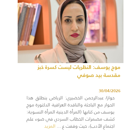
موج يوسف: النظريات ليست كسرة خبز
مقدسة بيد صوفي
30/04/2026
حوار/ عبدالرحمن الخضيري: الرياض ينطلق هذا
الحوار مع الباحثة والناقدة العراقية الدكتورة موج
يوسف من كتابها (المرأة الدينية المرأة النسوية:
كشف مضمرات الخطاب السردي في ضوء علم
اجتماع الأدب)، حيث وقفت ع ...
المزيد