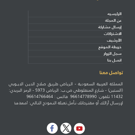
الرئيسيه
عن المجلة
إرسال مشاركة
الاشتراكات
الأرشيف
خريطة الموقع
سجل الزوار
اتصل بنا
تواصل معنا
المملكة العربية السعودية - الـرياض طـريـق صلاح الديـن الايــوبي
(الستين) - شـارع المنفلوطي ص.ب: الرياض 5973 - الرمز البريدي:
11432 تلفون: 96614778990 فاكس : 96614766464
لإرسـال آرائـك أو مقتـرحاتك نـأمل تعبئة النـموذج التـالي:
أضغط هنا