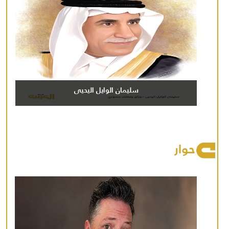
سليمان الوايل اليحيى
حوار