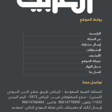
روابط الموقع
الرئيسيه
عن المجلة
إرسال مشاركة
الاشتراكات
الأرشيف
خريطة الموقع
سجل الزوار
اتصل بنا
تواصل معنا
المملكة العربية السعودية - الـرياض طـريـق صلاح الديـن الايــوبي
(الستين) - شـارع المنفلوطي ص.ب: الرياض 5973 - الرمز البريدي:
11432 تلفون: 96614778990 فاكس : 96614766464
لإرسـال آرائـك أو مقتـرحاتك نـأمل تعبئة النـموذج التـالي:
أضغط هنا