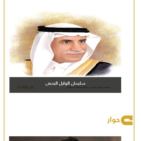
سليمان الوايل اليحيى
حوار