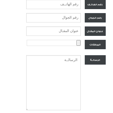
رقم الهاتــف
رقم الجوال
عنوان المقـال
المرفقات
الرسالــة