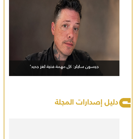
جيسون سايلر: كل مهمة فنية لغز جديد'
دليل إصدارات المجلة