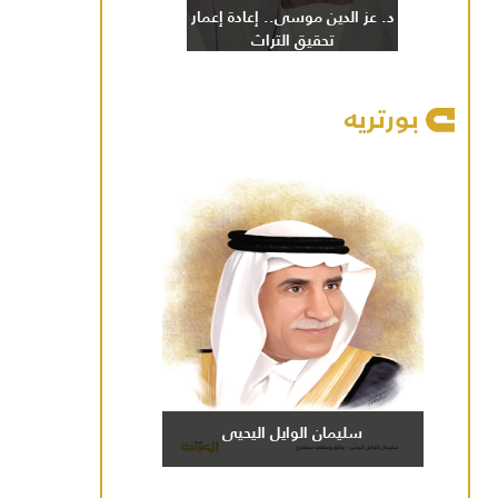
د. عز الدين موسى.. إعادة إعمار
تحقيق التراث
بورتريه
سليمان الوايل اليحيى