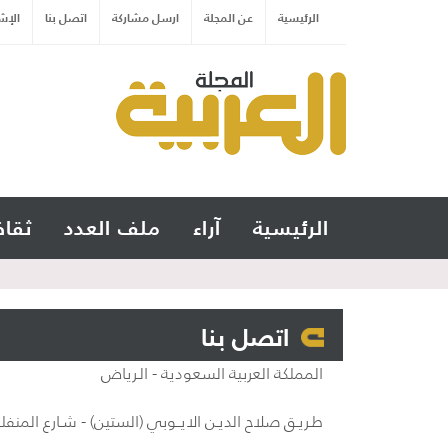
الرئيسية
عن المجلة
ارسل مشاركة
اتصل بنا
الإش
الرئيسية
آراء
ملف العدد
ثقاف
اتصل بنا
المملكة العربية السعودية - الـرياض
طـريـق صلاح الديـن الايــوبي (الستين) - شـارع المن