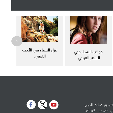
>
غزل النساء في الأدب
ذوائب النساء في
العربي.
الشعر العربي.
ـريـق صلاح الديـن
لوطي ص.ب: الرياض
5973 - الرمز البريدي: 11432 تلفون: 96614778990