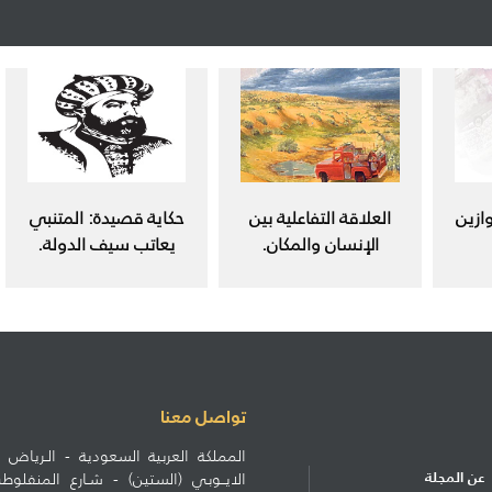
ازين
العلاقة التفاعلية بين
حكاية قصيدة: المتنبي
الإنسان والمكان.
يعاتب سيف الدولة.
تواصل معنا
المملكة العربية السعودية - الـرياض ط
عن المجلة
الايــوبي (الستين) - شـارع المنف
الاشتراكات