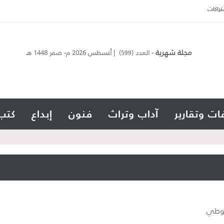
تراكات
مجلة شهرية
- العدد (
) | أغسطس 2026 م- صفر 1448 هـ
599
ات وتقارير
آداب وتراث
فنون
إبداع
كتب
فلوطي