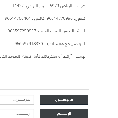
ص.ب: الرياض 5973 - الرمز البريدي: 11432
تلفون: 96614778990 فاكس : 96614766464
للإشتراك في المجلة العربية: 966597250837
للتواصل مع هيئة التحرير: 966597918330
لإرسـال آرائـك أو مقتـرحاتك نـأمل تعبئة النـموذج التـا
:
الموضـــوع
الإســــم