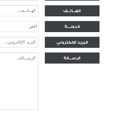
الهــاتــف
الدولــــة
البريد الإلكتروني
الرســـالة