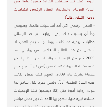
اليوم، كيف تجد مستقبل القراءة بصورة عامة في
الحالة العربية، واستعمار العقل الرقمي لاتجاهات
ووعي التلقي غالباً؟
- العقل الرقمي الآن أحد أساسيات عالمنا، وطبيعي
جداً أن يتسرب ذلك إلى الرواية. لم تعد الرسائل
خطابات بريدية كما كانت يوماً. وأنا، رغم العمر، لا
أنفصل عن هذا العالم المعاصر. في روايتي منذ
2009 كثير من الإيميلات والشات بين أبطالها. بل
خصصت لذلك رواية كاملة هي (في كل أسبوع يوم
جمعة) نشرت عام 2009. المهم كيف يجعل الكاتب
هذه الحياة الرقمية أدباً، وليس مجرد نقل ساذج لما
حوله. رواية أخيرة مثل (32 ديسمبر) تأخذ الإيميلات
مساحة كبيرة منها، تتطور بها الأحداث دون تدخل مباشر
مني. وتجد هذه الحياة الرقمية في كل رواياتي عن