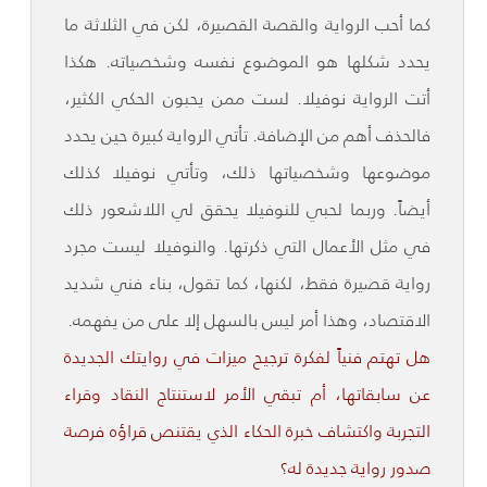
كما أحب الرواية والقصة القصيرة، لكن في الثلاثة ما
يحدد شكلها هو الموضوع نفسه وشخصياته. هكذا
أتت الرواية نوفيلا. لست ممن يحبون الحكي الكثير،
فالحذف أهم من الإضافة. تأتي الرواية كبيرة حين يحدد
موضوعها وشخصياتها ذلك، وتأتي نوفيلا كذلك
أيضاً. وربما لحبي للنوفيلا يحقق لي اللاشعور ذلك
في مثل الأعمال التي ذكرتها. والنوفيلا ليست مجرد
رواية قصيرة فقط، لكنها، كما تقول، بناء فني شديد
الاقتصاد، وهذا أمر ليس بالسهل إلا على من يفهمه.
هل تهتم فنياً لفكرة ترجيح ميزات في روايتك الجديدة
عن سابقاتها، أم تبقي الأمر لاستنتاج النقاد وقراء
التجربة واكتشاف خبرة الحكاء الذي يقتنص قراؤه فرصة
صدور رواية جديدة له؟