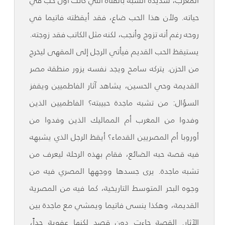
المغرب، شديدة الشبه بالفتاة التي كانت أول حب في
حياته. ولأن هذا الحب ضاع، فقد أيقظته فاتيما في
روحه رغم أنه تزوج وأنجب، لكنه مثل الكاتب فقد زوجته.
يستيقظ الحب القديم فيأتي الرجل إلى المقهى ليخرج
من الحزن. يتركه سامح ويجد نفسه يزور منطقة مصر
القديمة وحي الحسين، يشاهد آثار الفاطميين ويقفز
السؤال: من تشبه ماجدة حبيبته؟ الفاطميين الذين
وفدوا من المغرب أم المماليك الذين وفدوا من
أوروبا أم المصريين القدماء؟ أيقظ الرجل الذي يشبهه
فيه قصة حبه الضائع، فقام بهذه الرحلة ليعرف من
تشبه ماجدة. يرى جسدها ووجهها المصري فيه من
وجوه البحر المتوسط التاريخية، كما فيه من المصرية
القديمة، وهكذا ينسى فاتيما ويمشي مع ماجدة بين
الآثار. القصة جاءت دون قصد لكنها عفوية جداً،