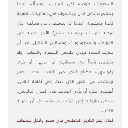
السبعينات موضة لكل الشباب. ويسأله لماذا
يصنعونه حتى الآن ويضعونه في الفاترينات للفرجة
كأنما يغيظونه. لماذا لا يتوقفون عن صناعته بدل
عرضه في الفاترينة بلا مشترٍ؟ الأمر نفسه في
الجوبات والميكروجوبات وفساتين الشانيل بعد أن
صارت النساء ترتدي ملابس الصحراء والحجاب، ولا
يكشفن شيئاً من سيقانهن أو أذرعهن أو شعر
رؤوسهن، فضاع النور من البلاد. الحديث مثير
ويكشف عن التغير الذي حدث في ثقافة الناس.
أعجبتني فكرة أن يأتي الحديث على لسان الملابس،
فيدخل بالرواية إلى غرائب مشوقة بدل أن يقوله
الكاتب.
لماذا قفز التاريخ الفاطمي في مصر واحتل صفحات