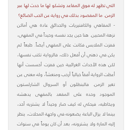
التي تظهر له فوق المقاعد وتشكو لها ما حدث لها عبر
الزمن. ما المقصود بذلك في رواية عن الحب الضائع؟
- المقاهي والكافتيريات والحدائق عادة هي أماكن
نزهة المحبين. هنا حين يجد نفسه وحيداً في المقهى،
قفزت الملابس فكانت على المقهى أيضاً. طبعاً لم
يكن في ذهني أن أفعل ذلك، فالرواية تكتب نفسها،
لكن هذه الأحداث الغرائبية حين قفزت أحسست أنها
أعطت الرواية أفقاً خيالياً أرحب ومنعشاً، وله معنى عن
تغير الزمن. فالبنطلون أو السروال الشارلستون
الموجود وحده على المقعد بالمقهى يدهشه
ويخاطبه، فيحكي له كيف صار وحيداً لا يشتريه أحد،
بينما لا يزال الباعة يضعونه في واجهة المحلات، ينظر
إليه المارة ولا يشترونه، بعد أن كان يوماً في سنوات