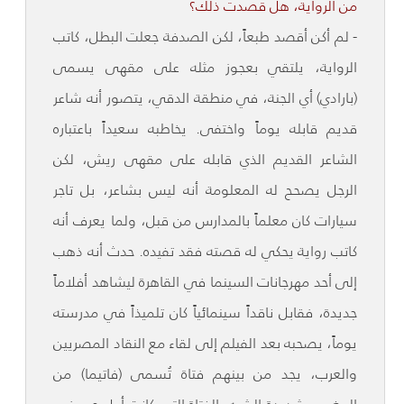
من الرواية، هل قصدت ذلك؟
- لم أكن أقصد طبعاً، لكن الصدفة جعلت البطل، كاتب
الرواية، يلتقي بعجوز مثله على مقهى يسمى
(بارادي) أي الجنة، في منطقة الدقي، يتصور أنه شاعر
قديم قابله يوماً واختفى. يخاطبه سعيداً باعتباره
الشاعر القديم الذي قابله على مقهى ريش، لكن
الرجل يصحح له المعلومة أنه ليس بشاعر، بل تاجر
سيارات كان معلماً بالمدارس من قبل، ولما يعرف أنه
كاتب رواية يحكي له قصته فقد تفيده. حدث أنه ذهب
إلى أحد مهرجانات السينما في القاهرة ليشاهد أفلاماً
جديدة، فقابل ناقداً سينمائياً كان تلميذاً في مدرسته
يوماً، يصحبه بعد الفيلم إلى لقاء مع النقاد المصريين
والعرب، يجد من بينهم فتاة تُسمى (فاتيما) من