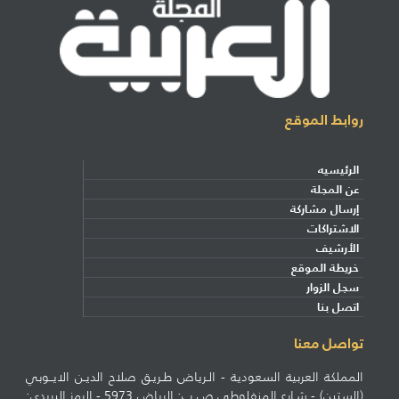
روابط الموقع
الرئيسيه
عن المجلة
إرسال مشاركة
الاشتراكات
الأرشيف
خريطة الموقع
سجل الزوار
اتصل بنا
تواصل معنا
المملكة العربية السعودية - الـرياض طـريـق صلاح الديـن الايــوبي
(الستين) - شـارع المنفلوطي ص.ب: الرياض 5973 - الرمز البريدي: