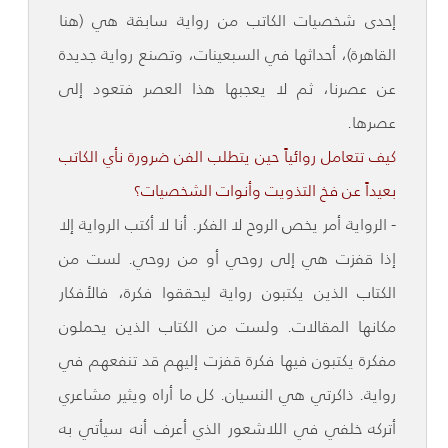
إحدى شخصيات الكاتب من رواية سابقة هي (هنا
القاهرة)، أحداثها في السبعينات، وتصنع رواية جديدة
عن عصرنا، ثم لا يعجبها هذا العصر فتعود إلى
عصرها.
كيف تتعامل روائياً حين يتطلب الفن ضرورة نأي الكاتب
بعيداً عن فخ التذويت وأنوات الشخصيات؟
- الرواية أمر يخص الروح لا الفكر. أنا لا أكتب الرواية إلا
إذا قفزت هي إلى روحي أو من روحي. لست من
الكتاب الذين يكتبون رواية ليحققوا فكرة، فالأفكار
مكانها المقالات. ولست من الكتاب الذين يحملون
مفكرة يكتبون فيها فكرة قفزت إليهم قد تنفعهم في
رواية. ذاكرتي هي النسيان. كل ما أراه ويثير مشاعري
أتركه خلفي في اللاشعور الذي أعرف أنه سيأتي به