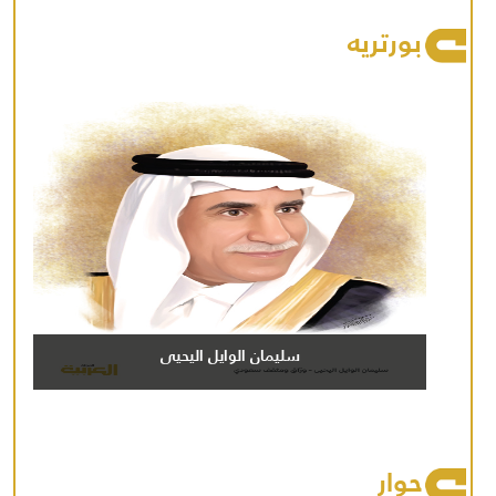
بورتريه
سليمان الوايل اليحيى
حوار