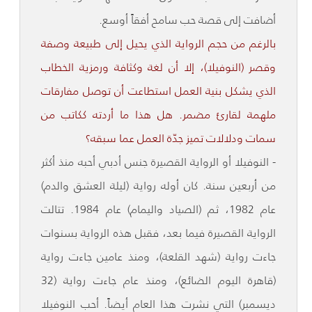
أضافت إلى قصة حب سامح أفقاً أوسع.
بالرغم من حجم الرواية الذي يحيل إلى طبيعة وصفة
وقصر (النوفيلا)، إلا أن لغة وكثافة ورمزية الخطاب
الذي يشكل بنية العمل استطاعت أن توصل مفارقات
ملهمة لقارئ مضمر. هل هذا ما أردته ككاتب من
سمات ودلالات تميز جدّة العمل عما سبقه؟
- النوفيلا أو الرواية القصيرة جنس أدبي أحبه منذ أكثر
من أربعين سنة. كان أوله رواية (ليلة العشق والدم)
عام 1982، ثم (الصياد واليمام) عام 1984. تتالت
الرواية القصيرة فيما بعد، فقبل هذه الرواية بسنوات
جاءت رواية (شهد القلعة)، ومنذ عامين جاءت رواية
(قاهرة اليوم الضائع)، ومنذ عام جاءت رواية (32
ديسمبر) التي نشرت هذا العام أيضاً. أحب النوفيلا