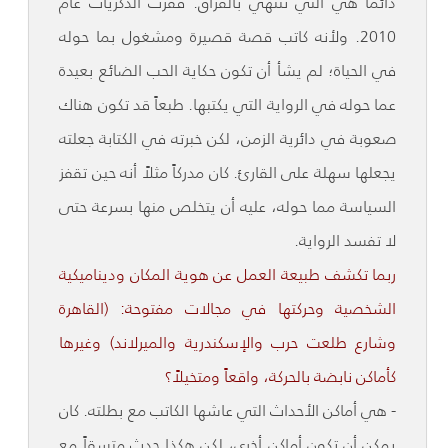
دائماً هي التي تنتهي بالفراق. قفزت الذكريات عام
2010. ولأنه كاتب قصة قصيرة ومشغول بما حوله
في الحياة؛ لم يشأ أن تكون حكاية الحب الضائع بعيدة
عما حوله في الرواية التي يكتبها. طبعاً قد تكون هناك
صعوبة في دائرية الزمن، لكن خبرته في الكتابة جعلته
يجعلها سهلة على القارئ. كان مدركاً مثلاً أنه حين تقفز
السياسة مما حوله، عليه أن يتخلص منها بسرعة حتى
لا تفسد الرواية.
ربما تكشف طبيعة العمل عن هوية المكان وديناميكية
الشخصية وحركتها في مجالات مفتوحة: (القاهرة
وشارع طلعت حرب والإسكندرية والميرلاند) وغيرها
كأماكن نابضة بالحركة، واقعاً ومتخيلاً؟
- هي أماكن الأحداث التي عاشها الكاتب مع بطلته. كان
يمكن أن تكون أماكن أخرى، لكن هكذا حدث متسقاً مع