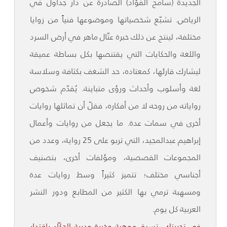
الجديدة (سامح الفؤاد) الصادرة عن دار جداول في
الرياض. تشبّع شخصياتها وموضوعها فنياً من زوايا
مختلفة، لينتج عن ذلك خبرة عتّال ماهر في أرض السرد
واللغة والحكايات التي يقتنصها بكل بساطة عميقة
ليشارك قارئها، كمعتاده، حد الشغف بكثافة وسلاسة
لغة وأسلوب وأحداث ورؤى متباينة. يُقدّم شخوص
رواياته من روحه لا من أفكاره، فقلّ أن تماثلها روايات
أخرى في سمات عدة. ما يجعل من روايات وأعمال
إبراهيم عبدالمجيد، التي تربو على 25 رواية، وعدد من
المجموعات القصصية، ومؤلفات أخرى، بتصنيف
أجناسي مختلف؛ تتميز كثيراً وسط روايات عدة
ومسهبة ترمي بها الكثير من المطابع ودور النشر
العربية كل يوم.
في تجربتك، تسبق موهبة وخبرة ودربة الحكّاء باقتدار