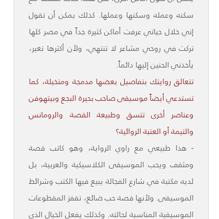
سكنه وعمله وسكنها وعملها. كذلك يمكن أن تقول
إني خلال حياتي عرفت أماكن كثيرة جداً في مصر كلها
تركت في روحي مشاعر لا تنتهي، ولأن أكثرها تغير،
يأخذني الحنين إليها دائماً.
تتعالق روايتك بتفاصيل بعضها مدمجة ومتخيلة، كما
تستدعي أيضاً موسيقى صاحب بحيرة البجع وبيتهوفن
وعناصر أخرى تتسق وطبيعة القصة والرومانس
والتيمة أو العتبة الروائية؟
- هذا طبيعي مع راوي الرواية، وهو كاتب قصة
ومثقف ويحب الموسيقى الكلاسيكية والعربية، بل
لديه مكتبة في شارع الفجالة يبيع فيها الكتب وشرائط
الموسيقى. ولأنها قصة حب ضائع، تقفز المقطوعات
الموسيقية المناسبة لحالته. وكذلك يفعل الخيال الذي