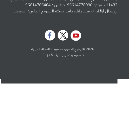
11432 تلفون: 96614778990 فاكس : 96614766464
لإرسـال آرائـك أو مقتـرحاتك نـأمل تعبئة النـموذج التـالي:
أضغط هنا
2026 © جميع الحقوق محفوظة للمجلة العربية
قدرات
تصميم و تطوير شركه