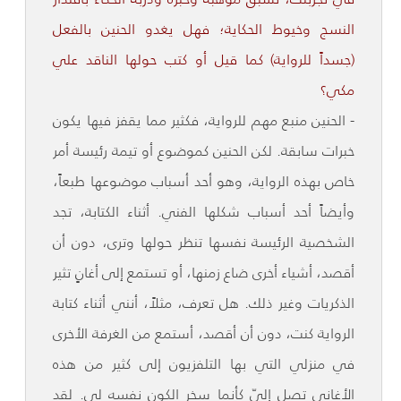
النسج وخيوط الحكاية؛ فهل يغدو الحنين بالفعل
(جسداً للرواية) كما قيل أو كتب حولها الناقد علي
مكي؟
- الحنين منبع مهم للرواية، فكثير مما يقفز فيها يكون
خبرات سابقة. لكن الحنين كموضوع أو تيمة رئيسة أمر
خاص بهذه الرواية، وهو أحد أسباب موضوعها طبعاً،
وأيضاً أحد أسباب شكلها الفني. أثناء الكتابة، تجد
الشخصية الرئيسة نفسها تنظر حولها وترى، دون أن
أقصد، أشياء أخرى ضاع زمنها، أو تستمع إلى أغانٍ تثير
الذكريات وغير ذلك. هل تعرف، مثلاً، أنني أثناء كتابة
الرواية كنت، دون أن أقصد، أستمع من الغرفة الأخرى
في منزلي التي بها التلفزيون إلى كثير من هذه
الأغاني تصل إليّ كأنما سخر الكون نفسه لي. لقد