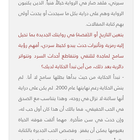
سيرتي، فلقد صار في الرواية خيالاً فنياً. الذين يكتبون
الرواية وهم على دراية بكل ما سيحدث أو يحدث أولى
بهم كتابة المقالات.
يتعين التاريخ أو الـ(قصة) في روايتك الجديدة بما تحيل
إليه رمزية وتأثيرات حدث يبدو كخيط سردي، أفهم رؤية
سامح لماجدة لتلتقي وتتقاطع أحداث السرد وتتواتر
دائرية بعد ذلك، من أين تبدأ الحكاية لديك؟
- تبدأ الحكاية من حيث بدأها بطلها سامح لا أنا. لم
ينسَ الحكاية رغم نهايتها عام 2000. لم يكن على دراية
أنها ساكنة لا تزال في روحه، وهذا يتناسب مع الصدق
في الحب الحقيقي، فما بالك أن هذا كان أول حب له،
وإن حدث في سن متأخرة. مهما ألقت فوقه الحياة
بغيومها يمكن أن يقفز. وقصص الحب الجديرة بالكتابة