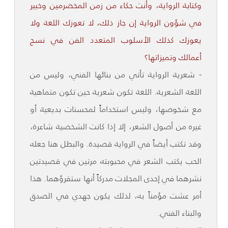
وكتابة الرواية، وأنت حكاء من زمن المخضرمين وخبير
في شؤون الرواية إن جاز ذلك، لا تعوزك اللغة ولا
يعوزك كذلك الأسلوب المتعدد الفن في نسج
أعمالك وتميزاتها؟
- شعرية الرواية تأتي من بنائها الفني، وليس من
اللغة الشعرية. اللغة تكون شعرية حين تكون متماهية
مع شخوصها، وليس استخداماً لمحسنات بديعية أو
غيره من أصول الشعر، إلا إذا كانت الشخصية شاعرة،
وقد تكتب أيضاً في الرواية قصيدة. والبطل هنا جعله
الحب يكتب الشعر في محبوبته مرتين في قصيدتين
نشرهما في إحدى المجلات مدركاً أنها ستقرؤهما. هذا
أمر عشت مؤمناً به، لذلك يكون جهدي في الصدق
والبناء الفني.