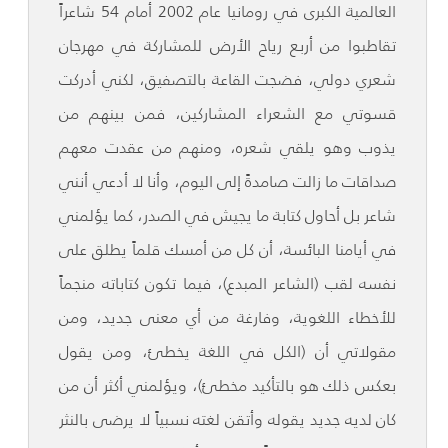
العالمية الكبرى في رومانيا عام 2002 أمام 54 شاعراً
تقاطبوا من أربع رياح الأرض للمشاركة في مهرجان
شعري دولي، فضجت القاعة بالتصفيق، لكني أدركت
قسوتي مع الشعراء المشاركين، فمن بينهم من
يذوب وهو يلقي شعره، ومنهم من عقدت معهم
صداقات ما زالت صامدةً إلى اليوم، وأنا لا أدعي أنني
شاعر بل أحاول كتابة ما يجيش في الصدر، كما يؤلمني
في أيامنا البائسة، أن كل من أمسك قلماً يطلق على
نفسه لقب (الشاعر المبدع)، فيما تكون كتاباته منجماً
للأخطاء اللغوية، وفارغة من أي معنى جديد، ومن
مقولاتي أن (الكل في اللغة يخطئ، ومن يقول
بعكس ذلك هو بالتأكيد مخطئ)، ويؤلمني أكثر أن من
كان لديه جديد يقوله وأتقن لغته نسبياً لا يرضى بالنثر