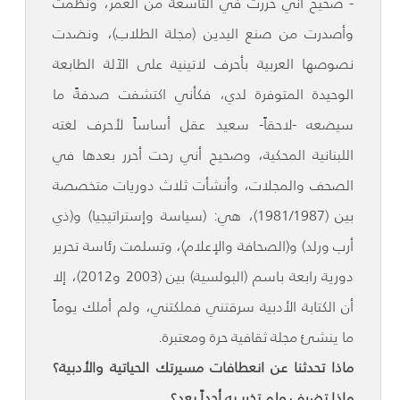
- صحيح أني حررت في التاسعة من العمر، ونظمت
وأصدرت من صنع اليدين (مجلة الطلاب)، ونضدت
نصوصها العربية بأحرف لاتينية على الآلة الطابعة
الوحيدة المتوفرة لدي، فكأني اكتشفت صدفةً ما
سيضعه -لاحقاً- سعيد عقل أساساً لأحرف لغته
اللبنانية المحكية، وصحيح أني رحت أحرر بعدها في
الصحف والمجلات، وأنشأت ثلاث دوريات متخصصة
بين (1981/1987)، هي: (سياسة وإستراتيجيا) و(ذي
أرب ورلد) و(الصحافة والإعلام)، وتسلمت رئاسة تحرير
دورية رابعة باسم (البولسية) بين (2003 و2012)، إلا
أن الكتابة الأدبية سرقتني فملكتني، ولم أملك يوماً
ما ينشئ مجلة ثقافية حرة ومعتبرة.
ماذا تحدثنا عن انعطافات مسيرتك الحياتية والأدبية؟
ماذا تضيف ولم تخبر به أحداً بعد؟