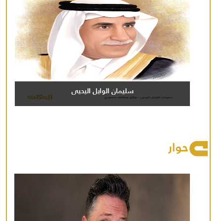
سليمان الوايل اليحيى
حوار