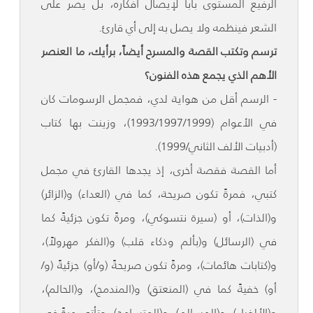
الرفيع المستوى باباً لإيصال أفكاره، بل يصر على
الشعر فينظمه ولا يصل به إلى أي قارئ.
ترسم وتكتب القصة والمسرح أيضاً، برأيك، ما العنصر
الأهم الذي يجمع هذه الفنون؟
- الرسم أقل من هواية لدي، فمجمل الرسومات كان
في الأعوام (1993/1997/1999)، وزينت بها كتاب
(أدبيات الألف الثاني/1999).
أما القصة فقصة أخرى، إذ يجدها القارئ في مجمل
كتبي، فمرةً تكون صريحة، كما في (العداء) و(الزائر)
و(الذات)، أو (سيرة نتسوكي)، ومرةً تكون جزئيةً كما
في (الرسائل) و(بألم وذكاء قلب) و(الفكر مهرولاً)،
و(كتابات هائمات)، ومرةً تكون صريحةً (و/أو) جزئيةً (و/
أو) خفيةً كما في (المنعتق) و(المندمج)، و(الحالم)،
و(الألفياء)، و(المسالم)، و(المتسامح)، وتأتي مرةً في