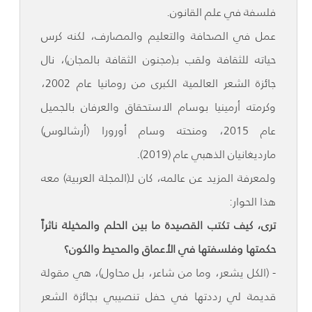
فلسفة في علم القانون.
عمل في الصحافة والتعليم والمصارف، لكنه كرس
حياته للثقافة ولقب بـ(مجنون الثقافة بالمجان)، نال
جائزة الشعر العالمية الكبرى من رومانيا عام 2002،
وكرمته أرمينيا بوسام الاستحقاق والعرفان بالجميل
عام 2015، ومنحته وسام أورورا (أرشالوس)
مارديغانيان الذهبي عام (2019).
ولمعرفة المزيد عن عالمه، كان لـ(المجلة العربية) معه
هذا الحوار:
ترى، كيف تكتب القصيدة ما بين الحلم والمخيلة ناثراً
حكمتها وفلسفتها في الأعماق والمحيط والكون؟
- (الكل يشعر، وما من شاعر، بل محاول)، هي مقولة
قديمة لي رددتها في حفل تنصيبي بجائزة الشعر