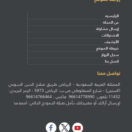
الرئيسيه
عن المجلة
إرسال مشاركة
الاشتراكات
الأرشيف
خريطة الموقع
سجل الزوار
اتصل بنا
تواصل معنا
المملكة العربية السعودية - الـرياض طـريـق صلاح الديـن الايــوبي
(الستين) - شـارع المنفلوطي ص.ب: الرياض 5973 - الرمز البريدي:
11432 تلفون: 96614778990 فاكس : 96614766464
لإرسـال آرائـك أو مقتـرحاتك نـأمل تعبئة النـموذج التـالي:
أضغط هنا