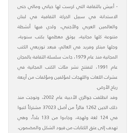
- أعيش بالثقافة التي كرست لها حياتي ومالي حتى
الاستدانة في سبيل الحركة الثقافية في لبنان
والعالمين العربي والأجنبي، ولدي فيها أنشطة
متنوعة كلها مجانية، يوثق معظمها بكتب سنوية،
وجلها مبتكر وفريد في العالم، فبعد توزيعي الكتب
المجانية منذ عام 1979، جاءت سلسلة الثقافة بالمجان
عام 1991، لتفتتح نشر مئات الكتب المجانية في
عشرات اللغات واللهجات لمؤلفين ومؤلفات من أربعة
رياح الأرض.
وقد انطلقت جوائزي الأدبية عام 2002، وتوجت منذ
ذلك الحين 1262 فائزاً من أصل 37023 مشتركاً كتبوا
في 124 لغة ولهجة، وجاءوا من 133 بلداً، وهي
تهدف إلى عتق الكتابات من قيود الشكل والمضمون،