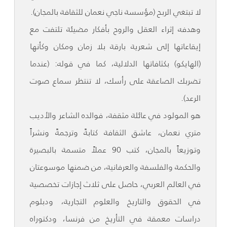
لا تبتغي الربح (مؤسسة ناجي نعمان للثقافة بالمجان).
وهدفه إثراء العقل والروح بأفكار مضيئة تلتفت مع
إيقاعاتها إلى شعرية بارقة بلا زمان ومكان وكأنها
(الهايكو) بكثافاتها الدلالية، كما في قوله: (عندما
تضربك الصاعقة على رأسك، لا تنتظر سماع صوت
الرعد).
هو المولود في عائلة مثقفة، فوالده الشاعر والأديب
متري نعمان، عاشق الثقافة كتابةً وترجمةً ونشراً
وتوزيعاً بالمجان، كتب 90 عملاً متسمة بالبصيرة
والحكمة والفلسفة والعرفانية، من ضمنها موسوعتان
في العالم العربي، حاصل على ثلاث إجازات تخصصية
في الحقوق والتاريخ والعلوم التجارية، ودبلوم
دراسات معمقة في التأريخ من فرنسا، ودكتوراه