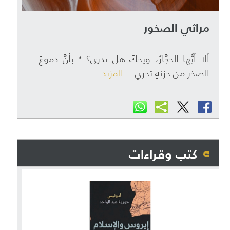
مراثي الصخور
ألا أيُّها الحجَّارُ، ويحكَ هل تدري؟ ٭ بأنَّ دموعَ
الصخر من حزنهِ تجري ...
المزيد
كتب وقراءات