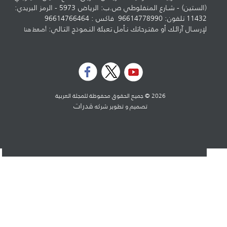
(الستين) - شـارع المنفلوطي ص.ب: الرياض 5973 - الرمز البريدي:
11432 تلفون: 96614778990 فاكس : 96614766464
لإرسـال آرائـك أو مقتـرحاتك نـأمل تعبئة النـموذج التـالي:
أضغط هنا
2026 © جميع الحقوق محفوظة للمجلة العربية
قدرات
تصميم و تطوير شركه