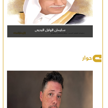
سليمان الوايل اليحيى
حوار