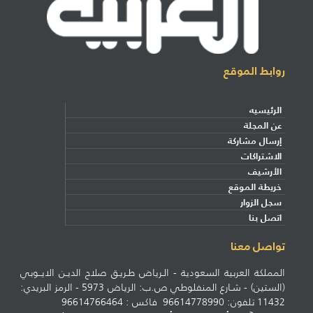
روابط الموقع
الرئيسيه
عن المجلة
إرسال مشاركة
الاشتراكات
الأرشيف
خريطة الموقع
سجل الزوار
اتصل بنا
تواصل معنا
المملكة العربية السعودية - الـرياض طـريـق صلاح الديـن الايــوبي
(الستين) - شـارع المنفلوطي ص.ب: الرياض 5973 - الرمز البريدي:
11432 تلفون: 96614778990 فاكس : 96614766464