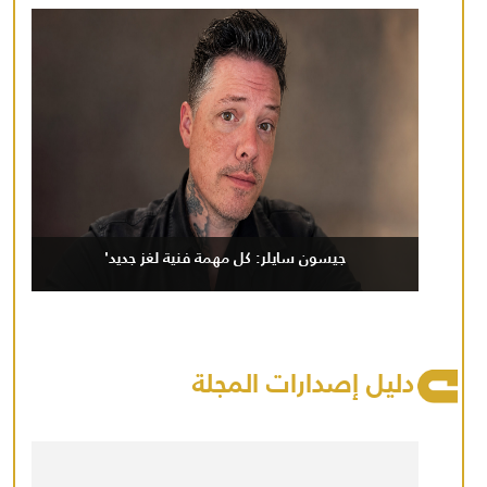
جيسون سايلر: كل مهمة فنية لغز جديد'
دليل إصدارات المجلة