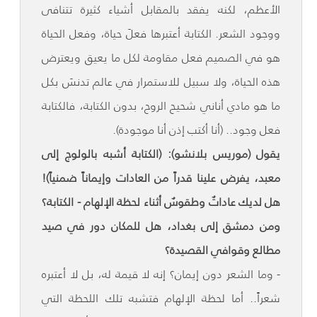
الأعظم، لكنه يفقد بالمقابل أشياء كثيرة تتنافى
ووجود الشعر. الكتابة أعتبرها فعلَ حياة، وفعل الحياة
هو في الصميم فعل مقاومة لكل ما يعيق ويعترض
هذه الحياة، ولا سبيل للاستمرار في عالم تدنسَ بكل
ما هو مادي أناني شحيح الروح، بدون الكتابة، فالكتابة
فعل وجود.. (أنا أكتب إذن أنا موجودة).
يقول (موريس بلانشو): (الكتابة أشبه بالولوج إلى
معبد، يفرض علينا قدراً من العادات وإيماناً ضمنياً)!
هل لديك عاداتٌ وطقوسٌ أثناء لحظة الإلهام - الكتابة؟
ومن دمشق إلى بغداد، هل للمكان دور في صيد
مطالع وقوافي القصيدة؟
- وما الشعر دون إيمان؟ إنه لا قيمة له، بل لا أعتبره
شعراً.. أما لحظة الإلهام فتشبه تلك اللحظة التي