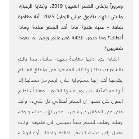
ومروراً بـ(على الجسر العتيق) 2019، و(تكايا الرغبة)،
وليسَ انتهاء بـ(فوق عرش الزمان) 2025. أية مغامرة
شاقة - عذبة هذهِ؟ ماذا أخذ الشعر منك؟ وماذا
أعطاك؟ وما جدوى الكتابة في عالم وزمن لم يعودا
شعريين؟
- الكتابة بحد ذاتها مغامرةٌ شهية شاقةٌ، فما بالك
بالشعر تحديداً؟ إنها تلك المغامرة في مناطق قفر لم
يطرقها أحد، إنها مسؤولية على الرغم من شقائها إلا
أنها مستعذَبَة لكل روح مَسها الشعر.. وهنا أستطيع
القول بكل صدق إن الشعر أعطاني كل شيء، وأخذ
مني في المقابل كل شيء.. فمن يَهَب حياته وروحَه
وقلبَه وقلَمَه للشعر حتماً سيصل إلى مكنونه، وكأنه
وصل إلى عشبة الشعر الخالدة وامتلك أوقيانوسَه