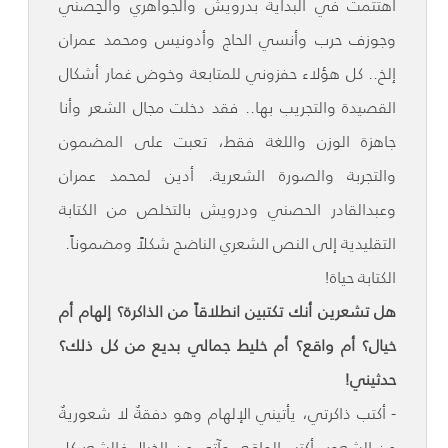
اهتتمت في البداية بدرويش والجواهري والحِصني
وجوزف حرب وأنسي الحاج وأدونيس ومحمد عمران
إلخ.. كل هؤلاء حفزوني للمتابعة وخوض غمار أشكال
القصيدة والتجريب بها.. فقد دخلت مجال الشعر وأنا
جاهزة الوزن واللغة فقط، تعبت على المضمون
والتجربة والصورة الشعرية. أدين لمحمد عمران
وعبدالقادر الحصني ودرويش بالتخلص من الكتابة
التقليدية إلى النص الشعري الناضج شكلاً ومضموناً.
الكتابة حياة!
هل تشعرين أنك تكتبين انطلاقاً من الذاكرة؟ إلهام أم
خيال؟ أم واقع؟ أم خليط جمالي بديع من كل ذلك؟
حدثيني!
- أكتب ذاكرتي، يأتيني الإلهام وهو دفقةٌ لا شعوريةٌ
من الشعور، أكتب الواقع، وآتي من الخيال فالشعر كل