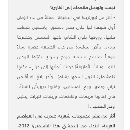
تجسد وتوصل ملامحك إلى القارئ؟
- أكثر من (بورتريه) في الحقيقة: طفلةٌ من بدء الزمان
أول شهقة لها على صدر دمشق، ياسمينٌ شغاف
قلبها، وروحها بلون الشام، تاجها الشمس وخصرها
بردى.. وآخَر: مولودةٌ من حرير الطبيعة خضرةً وماءً
وزهراً بملامح فينيقية وروحِ رسولةٍ غَمَرَها الوحي
للتو.. وثالثٌ: (أمازونةٌ) حولت أنوثَتَها إلى حرابٍ، مِجَنها
كلمةٌ ملءَ الكون اسمها (شام).. وآخر رابعٌ: امرأةٌ من
ترابٍ وجعها وجع المساكين، وقلبها درويشٌ ناسكٌ،
في إهابها مريمات وفاطمات وزينبات كثيرات يحكين
وجع القصيد..!
أكثر من عشر مجموعات شعرية صدرت في العواصم
العربية، ابتداء من (لدمشق هذا الياسمين) 2012،