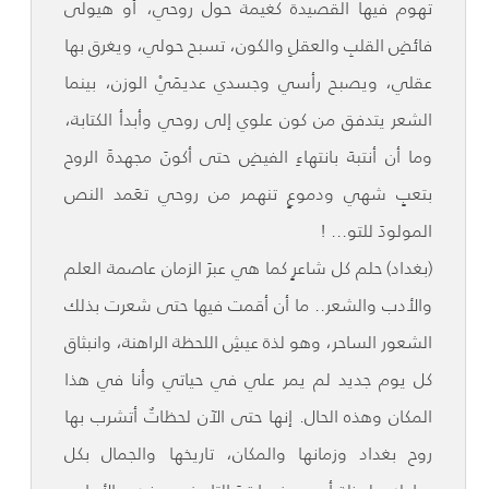
تهوم فيها القصيدة كغيمة حول روحي، أو هيولى
فائضِ القلبِ والعقلِ والكون، تسبح حولي، ويغرق بها
عقلي، ويصبح رأسي وجسدي عديمَيْ الوزن، بينما
الشعر يتدفق من كون علوي إلى روحي وأبدأ الكتابة،
وما أن أنتبهَ بانتهاءِ الفيضِ حتى أكونَ مجهدةَ الروح
بتعبٍ شهي ودموعٍ تنهمر من روحي تعَمد النص
المولودَ للتو... !
(بغداد) حلم كل شاعرٍ كما هي عبرَ الزمان عاصمة العلم
والأدب والشعر.. ما أن أقمت فيها حتى شعرت بذلك
الشعور الساحر، وهو لذة عيشِ اللحظة الراهنة، وانبثاق
كل يوم جديد لم يمر علي في حياتي وأنا في هذا
المكان وهذه الحال. إنها حتى الآن لحظاتٌ أتشرب بها
روح بغداد وزمانها والمكان، تاريخها والجمال بكل