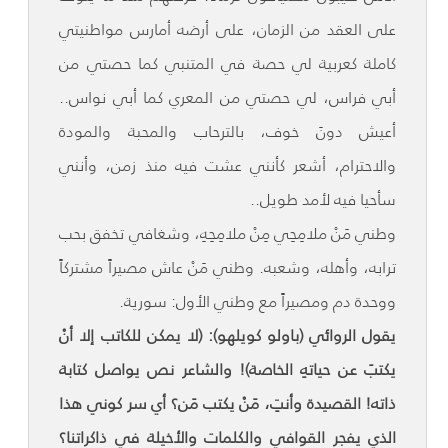
على العقد من الزمان، على أرضه أمارس مواطنيتي
كاملة كعربية لي حصة في المتنبي كما حصتي من
أبي فراس، لي حصتي من المعري كما أبي نواس..
أعيش دونَ خوف، بالترحاب والمحبة والمودة
والاحترام، أشعر كأنني عشت فيه منذ زمن، وأنني
سأحيا فيه لأمد طويل..
وطني مَنْ ملامِحِي مِنْ ملامِحِهِ، وشغافي تخفق بحب
ترابه، وأهله، وشعبه. وطني مَنْ عاش مصيراً مشتركاً
ووحدة دم ومصيراً مع وطني الأول: سورية.
يقول الروائي (باولو كويلهو): (لا يمكن للكاتب إلا أنْ
يكتبَ عن حياتهِ الخاصة)! والشاعر نص يواصل كتابة
ذاته! القصيدة وأنتِ، مَنْ يكتب مَن؟ أي سر كوني هذا
الذي يفجر القوافي والكلمات والأخيلة في ذاكراتنا؟