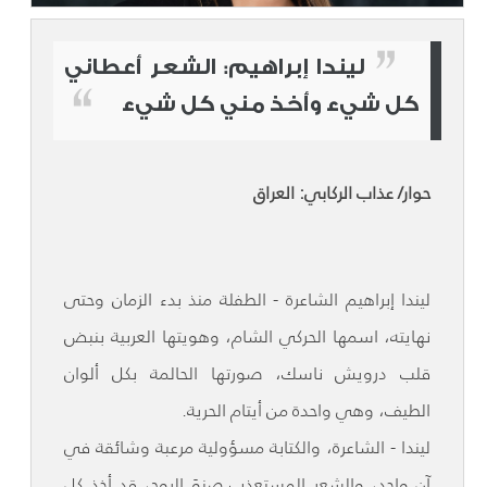
ليندا إبراهيم: الشعر أعطاني
كل شيء وأخذ مني كل شيء
حوار/ عذاب الركابي: العراق
ليندا إبراهيم الشاعرة - الطفلة منذ بدء الزمان وحتى
نهايته، اسمها الحركي الشام، وهويتها العربية بنبض
قلب درويش ناسك، صورتها الحالمة بكل ألوان
الطيف، وهي واحدة من أيتام الحرية.
ليندا - الشاعرة، والكتابة مسؤولية مرعبة وشائقة في
آن واحد، والشعر المستعذب صنوَ الروح، قد أخذ كل