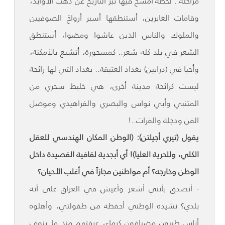
مراحله.. لحظة أمسح فيها تبرَ التاريخ عن ذهب الأوابد،
وقامات الغابرين، أستنطقها أسبر أرواحَ الصوفيين
والملوك والناس الذين عاشوا ومضوا، أستنطق
الشعر في بلد كله شعر.. كمسحورة، أتشبع بالأمكنة،
وأحيا في (درابين) بغداد العتيقة.. بغداد التي لها رائحة
ليست كرائحة مدينة أخرى، هي خليط سحري من
المتنبي وأبي نواس والبصري والفراهيدي وموصل
الفن ودجلة والفرات..!
يقول (تيري أجيلتن): (الوطن المكان الهندسي للعقل
الكلي، وللحرية العليا)! أي أبجدية لقافية القصيدة داخل
الوطن وخارجه؟ أم مواطنين مجازاً في أغلب الأحيان؟
- أتصدق بأنني أشعر وأعيش في العراق على أنه
بلدي؟ نشيده الوطني أحفظه من طفولتي، وأهلوه
أناس طيبون مضيافون كرماء، عرفتهم منذ ما ينوف