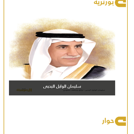
بورتريه
سليمان الوايل اليحيى
حوار