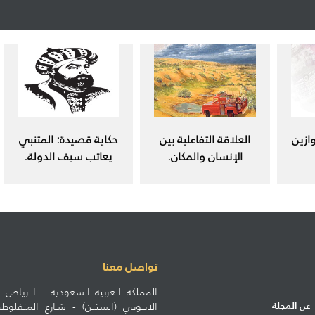
ازين
العلاقة التفاعلية بين
حكاية قصيدة: المتنبي
الإنسان والمكان.
يعاتب سيف الدولة.
تواصل معنا
المملكة العربية السعودية - الـرياض ط
عن المجلة
الايــوبي (الستين) - شـارع المنف
الاشتراكات