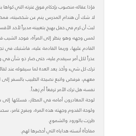
فإذا عقاله منصوب بإحكام فوق غترته التي كواها بن
لا شك أن هندام المدرس ينم عن شخصيته، فمضى 
لبث أن كرم في حفل بهيج بتعيينه مديراً لأحد الأقسا
لمس وجهه وهو ينظر إلى المرآة، فوجد الشيب قد خا
القادم عليها، وربما القادمة عليه، فاشتبك في تج
عذراً لكل أمر سيقدم عليه، حتى صار ذو شأن في
ترك كل شيء وأخذ يعد العدة لما سيقوله عند لقائه 
معهم، فرفض واتبع نصيحة الطبيب بالسفر إلى الخا
نفسه هل ترك الأمر ترفعاً أم زهداً.
لوحة المغادرون أمامه في المطار، فسلكها إلى سو
ولوحة القدوم وجهته هذه المرة، وبفرح غامر، سحب ح
طرزت بالورود والشموع.
مفاجأة أنسته هداياه التي أحضرها لهم.