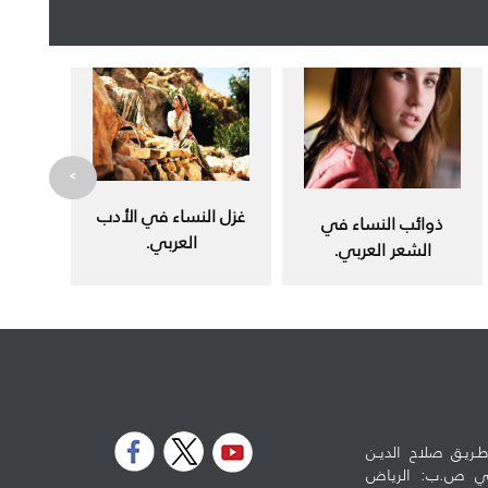
>
غزل النساء في الأدب
ذوائب النساء في
العربي.
الشعر العربي.
ـريـق صلاح الديـن
لوطي ص.ب: الرياض
5973 - الرمز البريدي: 11432 تلفون: 96614778990