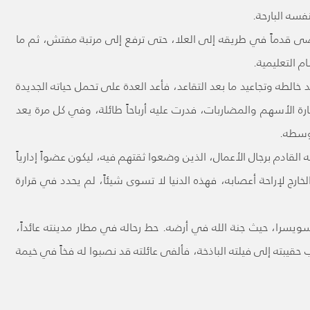
فسه البارحة.
قدماً في طريقه إلى العلا، حتى ترفع إلى مرتبة مفتش، ثم ما
م التعليمية.
لطه وتجاعيد ما بعد التقاعد، فأعد العدة على تحمل حياته الجديدة
ارة الأسهم والمضاربات، فدرت عليه أرباحاً طائلة، وفي كل مرة يعد
 وسطه.
القادم برجال الأعمال، الذين وضعوا ثقتهم فيه، ليكون عضواً إدارياً
رج لإراحة أعصابه، فهذه الدنيا لا تسوى شيئاً، لم يحدد في قرارة
يسرا، حيث جنة الله في أرضه. حط رحاله في مطار مدينته عائداً،
قيبته إلى فيلته الباذخة، فألفى عائلته قد نصبوا له فخاً في خيمة