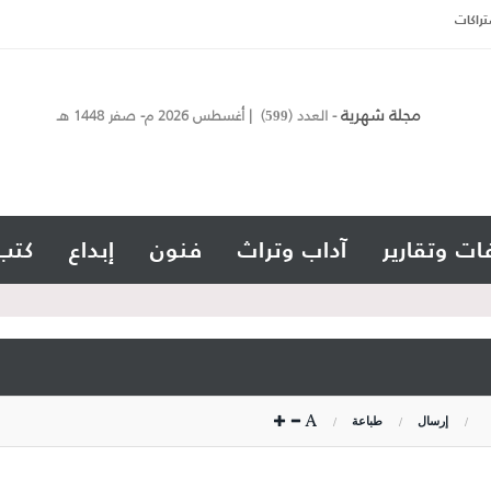
تراكات
مجلة شهرية
- العدد (
) | أغسطس 2026 م- صفر 1448 هـ
599
ات وتقارير
آداب وتراث
فنون
إبداع
كتب
إرسال
طباعة