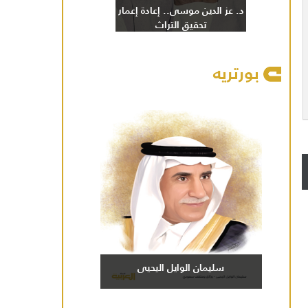
د. عز الدين موسى.. إعادة إعمار
تحقيق التراث
بورتريه
سليمان الوايل اليحيى