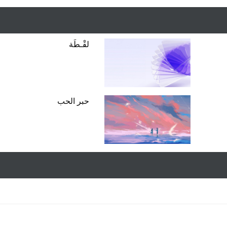
لقْـطَة
حبر الحب