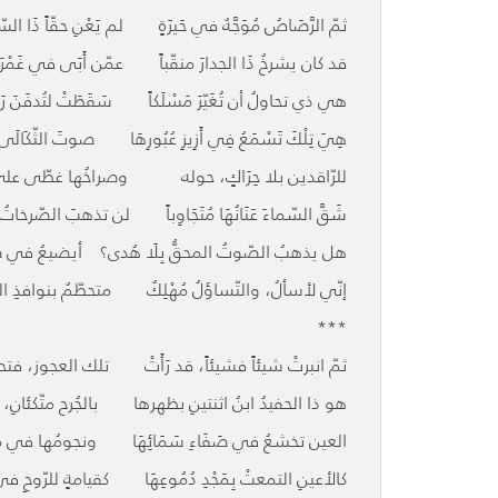
ثمّ الرَّصَاصُ مُوَجَّهٌ في حَيرَةٍ لم يَعْنِ حقّاً ذَا ا
قد كان يشرخُ ذَا الجدارَ منقّباً عمّن أَبَى في غَمْرَة
هي ذي تحاولُ أن تُغَيّرَ مَسْلَكاً سَقَطَتْ لتُدفَنَ رَأْسُ
هِيَ تِلْكَ تَسْمَعُ فِي أَزِيزِ عُبُورِهَا صوتَ الثّكَالَى
للرّاقدين بلا حِرَاكٍ، حوله وصراخُها غطّى على
شَقَّ السّماءَ عَنَانُهَا مُتَجَاوِباً لن تذهبَ الصّرخات
هل يذهبُ الصّوتُ المحقُّ بِلَا هُدى؟ أيضيعُ في ص
إنّي لأسألُ، والتّساؤلُ مُهْلِكٌ متحطّمٌ بنوافذِ ا
***
ثمّ انبرتْ شيئاً فشيئاً، قد رَأَتْ تلك العجوز، فتح
هو ذا الحفيدُ ابنُ اثنتينِ بظهرها بالجُرح متّكئانِ، 
العين تخشعُ في صَفَاءِ سَمَائِهَا ونجومُها في مَحْ
كالأعينِ التمعتْ بِمَجْدِ دُمُوعِهَا كقيامةٍ للرّوحِ ف