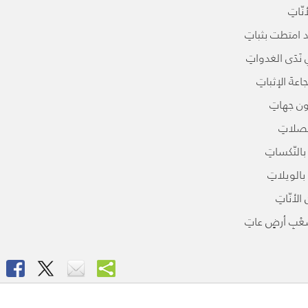
ّاتِ
د امتطت بثباتِ
ي نَدَى الغدواتِ
ةَ الإثباتِ
ون جهاتِ
خصلاتِ
النّكساتِ
بالويلاتِ
أنّاتِ
 شَعْبِ أرضٍ عاتِ