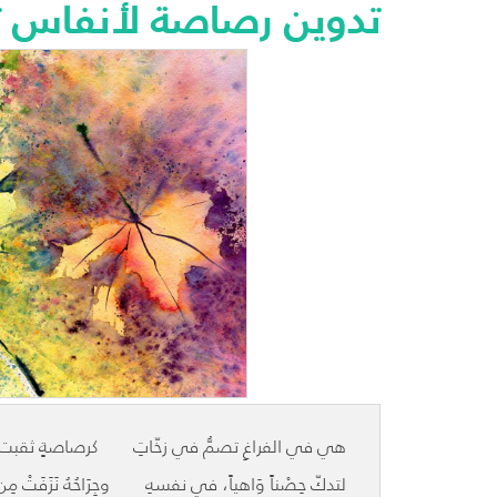
تدوين رصاصة لأنفاس ت
هي في الفراغِ تصمُّ في زخّاتِ كرصاصةٍ ثقبت مد
لتدكّ حِصْناً وَاهياً، في نفسهِ وجِرَاحُهُ نَزَفَتْ مِ