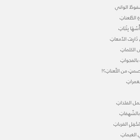
لسّقوطُ الواتي
ِ الطّعناتِ
هَا بِثَبَاتِ
 ذَارِفَ الدّمعاتِ
 الكلماتِ
ُ بالفجواتِ
متٍ من اللّعناتِ؟!
لغمراتِ
مل الفلذاتِ
بالشّهقاتِ
فِلِ القرباتِ
ي الغيماتِ