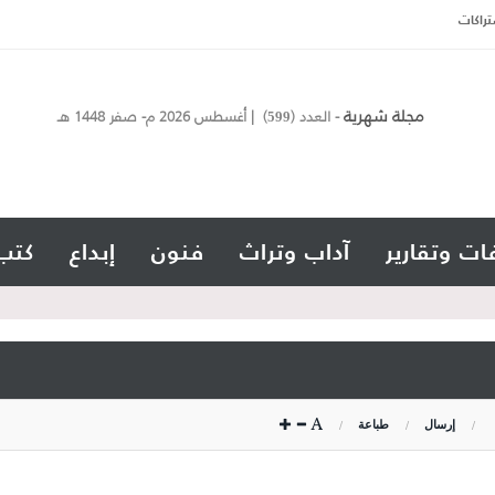
تراكات
مجلة شهرية
- العدد (
) | أغسطس 2026 م- صفر 1448 هـ
599
ات وتقارير
آداب وتراث
فنون
إبداع
كتب
إرسال
طباعة