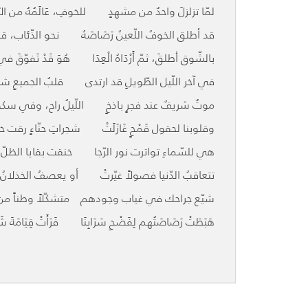
لمّا تزلزلَ واحدٌ من مشهدٍ للخوفِ، عَالَمُهُ من الأن
قد أطلق الخوفُ اللّعينُ رَصَاصَهُ نحو الذّئاب، ق
بالشّوق أطلقَ، ثمّ أَرْدَاهُ الْعِدَا هُوَ قَدْ تَفوّقَ ف
في آخر اللّيل الطّويلِ قد ارتدى قلبُ الجميعِ شجاع
موتٌ شريفٌ عند فجرٍ باذخٍ اللّيلُ راح، وفي سك
وقلوبنا لحقول قَمْحٍ غَازَلَتْ شجراتِ حنّاءٍ رقت 
هي للسّماءِ تواترت نور الرّجا خنقت بقايا الظلّ ب
تتعاقبُ الدّنيا فصولاً غيّرتْ أو يعصفُ الخذلانُ 
شيّع جراحك في غياب وجودهم متشكّلاً وطناً من ال
هَبَطَتْ رَصَاصَتُهم لِفَضْحِ سَرَابِنَا فَرَأَتْ قِيَامَةَ