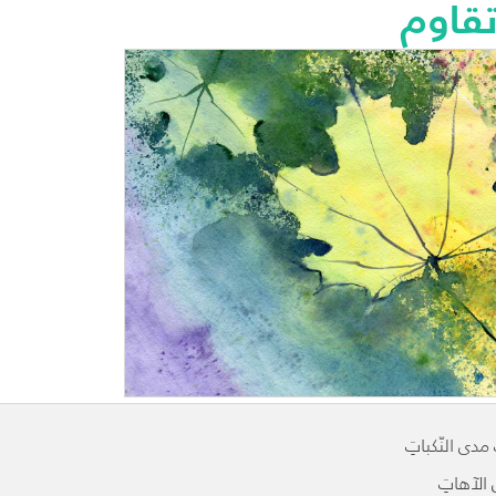
قاوم
ى النّكباتِ
ن الآهاتِ