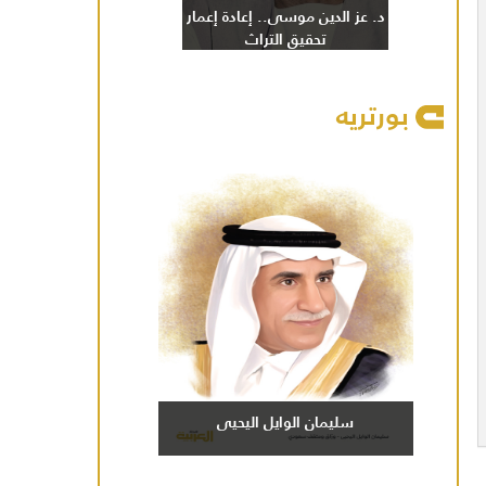
د. عز الدين موسى.. إعادة إعمار
تحقيق التراث
بورتريه
سليمان الوايل اليحيى