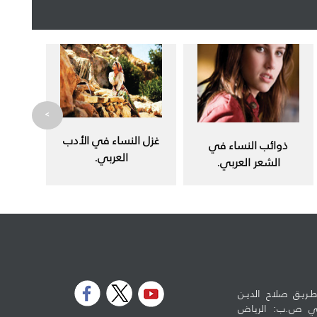
>
غزل النساء في الأدب
ذوائب النساء في
العربي.
الشعر العربي.
ـريـق صلاح الديـن
لوطي ص.ب: الرياض
5973 - الرمز البريدي: 11432 تلفون: 96614778990