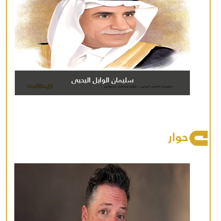
سليمان الوايل اليحيى
حوار