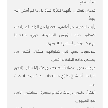
لم أستطع.
قدماي ثقيلتان، كأنهما تذكّرتا فجأة كل ما لم أمشِ إليه
يوماً.
رأيت الأحذية تمر أمامي، بعضها من الجلد، لم يلتفت
أصحابها ذوو الرؤوس المرفوعة نحوي، وبعضها
مهترئ، يركض أصحابها بلا وجهة.
سريعون، نعم، لكن خطواتهم هشّة.. تُشبه من
يمشي بدافع الحاجة لا الأمل.
دراجات تدور. عضلاتٌ تُضغط، وراكبٌ إمّا شاب يُلاحق
أمراً ما، أو شيخٌ تطوّح به العجلات حيث تريد، لا حيث
يريد.
أطفالٌ يركبون دراجات بأقدام صغيرة، يسابقون الزمن
نحو المجهول.