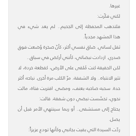
غيرها.
لكني فكّرت:
فلتذهب المحفظة إلى الجحيم.. لم يعد شيء في
هذا المشهد مجدياً.
ثقل لساني. ضاق نفسي أكثر، كأنّ صخرة وُضعت فوق
صدري. ازدادت نبضاتي، كأنني أركض في سباق..
لكن الحقيقة كنت مُلقى على الأرض، كقطعة خردة، لا
تثير الانتباه.. ولا الشفقة. مرّ الكلب مرة أخرى. نباحه أكثر
حدة. سحبه صاحبه بعنف، ومضى. اقتربت فتاة، مالت
نحوي، تحسّست نبضي دون شفقة. قالت:
يحتاج إلى مستشفى.. أو ربما سينتهي الأمر قبل أن
يصل.
ردّت السيدة التي بقيت بجانبي وكأنها تودع عزيزاً: