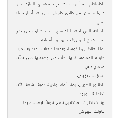
الطماطم وقد أفرغت عصارتها، ودهسها المارّة الذين
كانوا يقفون في طابور طويل، على بعد أمتار قليلة
مني.
التفاحة التي ابتعتها لحفيدي اليتيم صارت بين يدي
شاب صرخ: (نيوتن)! ثم نهشها بأسنانه.
أما البطاطس، الكوسا، وبقية الحاجيات.. فتهاوت قرب
حاوية القمامة، كأنها تخلّت عن وظيفتها حين تخلّت
قدماي عني.
تشوّشت رؤيتي.
الطابور الطويل يمتد أمام واجهة دمية بشعة، كُتب
تحتها: (لا بوبو).
وكانت نظرات المنتظرين تلمع شوقاً للإمساك بها.
حاولت النهوض.