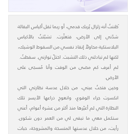
َظننتُ أنه زلزال يُربك قدمي، أو ربما ثقل أكياس البقالة
شدّني إلى الأرض، فتعثّرت. تشبّثتُ بالأكياس
البلاستكية محاولاً إنقاذ نفسي من السقوط الوشيك،
لكنها لم تبادلني ذلك التشبث. اختلّ توازني. سقطتُ.
لم أعرف كم مضى من الوقت وأنا مُسجى على
الأرض.
وحين فتحتُ عيني، من خلال عدسة نظارتي التي
انكسرت جراء الوقوع، وانعوج ذراعها الأيسر تلك
النظارة التي لم أغيّرها منذ أكثر من عشرة أعوام، أعني
ستكمل معي ما تبقى لي من العمر دون شكوى.
رأيت، من خلال عدستها المتسخة والمشروخة، حبات