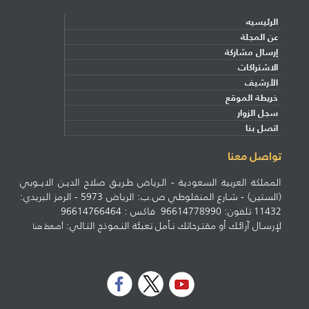
الرئيسيه
عن المجلة
إرسال مشاركة
الاشتراكات
الأرشيف
خريطة الموقع
سجل الزوار
اتصل بنا
تواصل معنا
المملكة العربية السعودية - الـرياض طـريـق صلاح الديـن الايــوبي
(الستين) - شـارع المنفلوطي ص.ب: الرياض 5973 - الرمز البريدي:
11432 تلفون: 96614778990 فاكس : 96614766464
لإرسـال آرائـك أو مقتـرحاتك نـأمل تعبئة النـموذج التـالي:
أضغط هنا