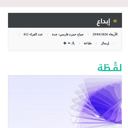
إبداع
الأربعاء
29/04/2026
صباح حمزه فارسي: جدة
عدد القراء
412
إرسال
طباعة
لقْـطَة