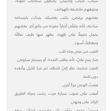
شبابٌ، فتيات وصبيان، يضعون سماعات ملونة،
وجوههم ملتصقة بالهواتف:
بعضهم يرقص، يكتب بعصبيّة، يتحدّث بابتسامة
ساذجة، كأنه يتلقّى أخباراً مفرحة من عالمٍ آخر. بعضهم
يحمل حقيبةً على ظهره، يظهر منها طرف مظلّة
ومعطفٌ أسود.
اقترب من عيني وجه كلب.
صار ينبح عليّ، كأنه يطلب النجدة، أو يستنكر سكوني.
التفت صاحبه، نظر إليّ للحظة، ثم شدّ الحبل وأبعده
دون كلمة.
فقدتُ الوعي مرةً أخرى.
أفقت على صوت سيارة مرت، رشت بمياه الطريق
الراكد على وجهي.
مسحتُ وجهي بكفّي، لكن ملابسي امتلأت ببقع