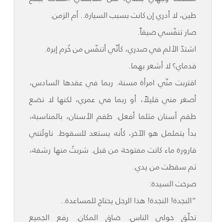
طين، لا أدري إن كانت بسبب السيارة.. أم الزمن.
صار تنفّسي ضيقاً.
اشتدّ الألم في صدري، كأنّي أتنفّس من خُرم إبرة.
قدماي؟ لا أشعر بهما.
اقتربت منّي امرأة مسنة. ربما في عقدها السادس،
أصغر مني قليلاً، أو ربما في عمري، لكنها لا تضع
طقم أسنان مثلما أفعل. طقم الأسنان، بالمناسبة،
بدأ يتململ هو الآخر، كأنه يستعد للسقوط. ناولَتني
قارورة ماء كانت مفتوحة من قبل. شربتُ منها رشفة،
ثم سقطت من يدي.
صرخت السيدة:
“النجدة! النجدة! هذا الرجل يحتاج للمساعدة..
تحلّق حولي الناس. ضاق المكان. رفع الجميع