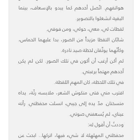
هواتفهم. اتّصل أحدهم كما يبدو بالإسعاف، بينما
البقية انشغلوا بالتصوير.
لقطات لي، معي، حولي، ومن فوقي.
شابّان التقطا مزيداً من الصور، بدا عليهما الحماس،
وكأنّهما يوثّقان لحظة صيد نادرة.
لم أكن أرغب أن أكون في تلك الصور. لكن لم يكن
أحدهم مهتماً برغبتي.
في تلك اللحظة، كان المهم اللقطة.
اقترب مني فتى منكوش الشعر، ملابسه رثّة، يداه
متسختان. مدّ يده إلى جيبي، انسلت محفظتي. رأته
عيناي، لم يُسعفني صوتي.
وددتُ أن أقول له:
محفظتي المهلهلة لا شيء فيها، اتركها.. ابحث عن