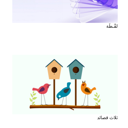
لقْـطَة
ثلاث قصائد