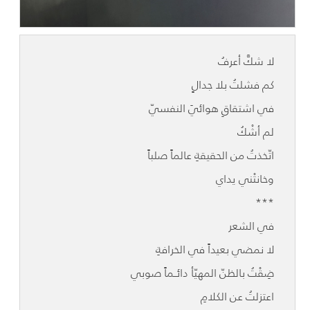
لا شكَّ أعرفُ
كم فشلتُ بلا جدالٍ
في اشتقاقِ هوائيَ النفسيّ
لم أشْكُ
اتّخذتُ من الحقيقةِ عالماً صلباً
وخانتْني يداي
***
في الشعر
لا نمضي بعيداً في الخرافةِ
ضِقْتُ بالظنّ المهيّأ دائــماً صوبي
اعتزلتُ عن الكلامِ