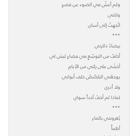
ولم أعشْ في الضوء عن قصدٍ
ولكني
اتّجهتُ إلى أساي
***
بيضاءُ ذاكرتي
أخافُ من التوسّعِ في فضاءٍ ليسَ لي
أخشَى على رئتي من الأيامِ
يوجعُني التلصّصُ خلف أبوابي
ولا أدري
لماذا لم أخفْ أحداً سواي
***
يُغرونني بالماءِ
أظمأُ