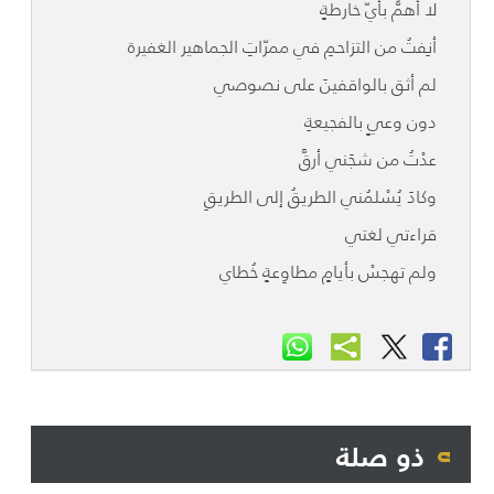
لا أهمُّ بأيّ خارطةٍ
أنِفتُ من التزاحمِ في ممرّاتِ الجماهير الغفيرة
لم أثق بالواقفينَ على نصوصي
دون وعيٍ بالفجيعةِ
عدْتُ من شجَني أرقَّ
وكادَ يُسْلمُني الطريقُ إلى الطريقِ
قراءتي لغتي
ولم تهجسْ بأيامٍ مطاوِعةٍ خُطاي
ذو صلة