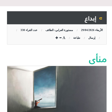
إبداع
الأربعاء
29/04/2026
مستورة العرابي: الطائف
عدد القراء
330
إرسال
طباعة
منأى