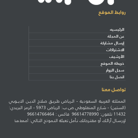
روابط الموقع
الرئيسيه
عن المجلة
إرسال مشاركة
الاشتراكات
الأرشيف
خريطة الموقع
سجل الزوار
اتصل بنا
تواصل معنا
المملكة العربية السعودية - الـرياض طـريـق صلاح الديـن الايــوبي
(الستين) - شـارع المنفلوطي ص.ب: الرياض 5973 - الرمز البريدي:
11432 تلفون: 96614778990 فاكس : 96614766464
لإرسـال آرائـك أو مقتـرحاتك نـأمل تعبئة النـموذج التـالي:
أضغط هنا