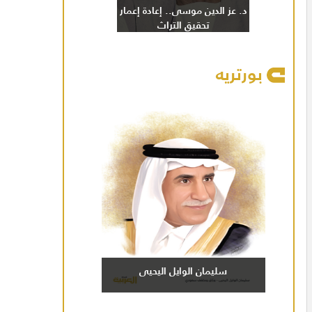
د. عز الدين موسى.. إعادة إعمار
تحقيق التراث
بورتريه
سليمان الوايل اليحيى