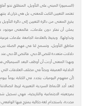
(السميوز) المبني على التأويل، المنطلق نحو آفاق
تعتمد التعيين الثابت للمعنى، بل هي خزان لا ينت
يخرج المعنى من دائرة التعيين إلى دائرة التأويل
يمكن أن نفكر دون علامات، فالمعنى موجود في
وتداولها). ويحيط بالعلامة الجامعة علامات فرعي
مناطق التأويل، وتسمح لنا في فهم الصلة بين ظا
دلالات متعددة للنص الأدبي. فالنص الأدبي عند الس
وبهذا المعنى أردت أن أوظف البعد السيميائي ف
الدلالية العميقة وبحثاً في مختلف العلاقات التي ين
(أن مفهوم اليوميات يتحدد في الكتابة يوماً بي
(تعد أحد الأنماط السردية التعبيرية لربط اتصالات
بمرجعيته الاجتماعية والتاريخية، فهي تسجيل شخ
محددة، باستخدام لغة حكائية يمتزج فيها الواقع