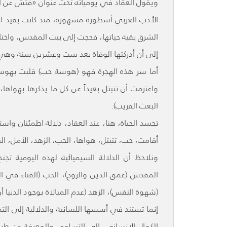
ويقول العقاد في يومياته تحت عنوان «فتش عن 
الأدب الغربي أسطورة مشهورة، منذ كانت بقيد ال
إلى أن أدركتها الوفاة بعد ست وعشرين سنة وهي تن
أما سر هذه الهجرة فهو (هوسة حب) قلبت بهوسة
واعتزمت أن تتبتل بعيداً عن كل ما يذكرها بهوا
البعث القريب).
تجسد الحياة، هنا، عند العقاد، دلالة اطمئنان واستق
أقامت، حب، تتبتل، هواها، الحب، الزهد، الأمل، ال
ونلاحظ أن الدلالة السيميائية لهذه اليومية تجن
المقدس (عمق الدين والروح)، الحب (الفناء في ال
(شهوة النفس)، الزهد (عدم المبالاة بوجود الدنيا أو 
إنما تستند في أسسها اللسانية والدلالية إلى الت
الكمال الإنساني، إلى التسامي والمعرفة عن طري