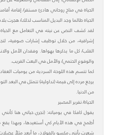
الحياة في مناخ روحاني هادئ مستقر/ إقامة أقام
الحياة طالما وجد البديل المناسب لذلك/ هجرت بلاد
لقد كشف النص عن نيته في التعامل مع الحياة في
إشراقية، من خلال توظيف إشارات صوفية، لتجميل 
القلب/ كل ما يذكرها بهواها. وفقدان الأمل والانكف
والوقوع الحتمي/ والأمل في البعث القريب.
كما تتسم هذه اللوحة السردية من يوميات العقاد 
يرجع مرده إلى قيمة (تداولية) تتمثل في البعد ا
من الدنيا.
الحياة/ تقرير المصير
يقول كافكا في يومياته: (تجري حياتي هنا كأنني 
أطمح في هذه الأيام كي أستعيدها، وبهذا يقع من
شعرت بأنني مكسو بالفولاذ، ما أبعد مثلاً عضلات ا