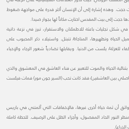
ت حجت. وهذه إشارة إلى أن الإنسان أكثر قدرة على مواجهة ضغوط
ها حجت إلى بيت المقدس اختارت مكاناً لها بجوار صيدا.
 شكل تجليات باعثة للاطمئنان والاستقرار، تبرز في نزعة ذاتية
الحياة وتطهيرها، المناجاة/ تتبتل. واستيلاء ذكر المحبوب على
اء للعزلة/ يئست من الدنيا. ويقابلها تضادياً شعور الرجاء والإحياء
بثنائية الحياة والموت للتعبير عن فناء العاشق في المعشوق والذي
لتواصلي بين العاشقين/ فقد كانت تحب (السير جون مور) فمات فيئست
واثق أن ثمة حياة أخرى غيرها، فالإخفاقات التي آلمتني في باريس
ظر النور الحاد المفصول، وأجزاء الظل على الرصيف. للحظة كاملة
لذراع).