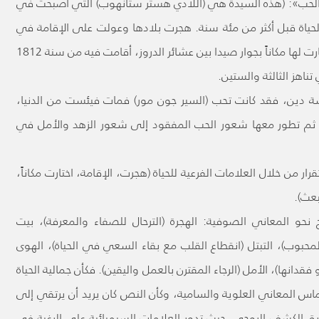
الحب»: (هذه السيدة هي (اللادي هستر ستانهوب) التي أصبحت في
حياة قبل أكثر من مئة سنة. هجرت بلادها وعولت على الإقامة في
الشرق بقية حياتها، فحجت إلى بيت المقدس، واختارت لها مكاناً بجوار صيدا بين عشائر الدروز، أقامت فيه من سنة 1812
اهز الثالثة والستين.
 دين، فقد كانت تحب (السير جون مور) فمات فيئست من الدنيا،
ها، ثم تطور معها شعور الحب المفقود إلى شعور الزهد والأمل في
رار من خلال العلامات الفرعية للحياة (هجرت، الإقامة، اختارت مكاناً،
بعث).
ح نحو المعاني الصوفية: الهجرة (الترحال للصفاء والمعرفة)، بيت
محبوب)، التبتل (انقطاع القلب مع بقاء السعي في الحياة)، الهوى
فقدانها)، الأمل (الرجاء المقترن بالعمل واليقين). فكأن جمالية الحياة
ماس المعاني العلوية والسامية، وكأن النص كان يريد أن يرتقي إلى
ق الكشف الروحي. حيث تدور العلامات السيميائية على الرغبة في