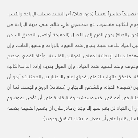
 تصريحاً مباشراً تعيينياً (دون حياة)/ أي التقييد وسلب الإرادة والأسر،
وم للكاتبة مقصود، ذو مضمونٍ عالٍ، قائم على حرية الإرادة من
دون الحياة) رجوع الفرع إلى الأصل (المعرفة أواصل التحديق السجن
ين الحياة علاقة متينة بتجاوز هذه القيود بالإرادة وتحقيق الذات، وإن
 الدلالة الإيحائية لمعنى القوانين القاسية، وأداة القمع، وجحيم
وف وتحد لتقييد هذه الحياة، وإن القول بحرية إرادة الذات/الكاتبة
 فتحقق ذاتها، بناءً على قدرتها على الاختيار بين الممكنات/ أرجو أن
ين (حقيقة) الحياة، وللشعور الإيجابي (سعادة) الروح والجسد. كما أن
الداخلية في أعماقي. فيه مسحة صوفية قادرة على أن تؤمن بموضوع
عني أن الحياة لن يعبر عنها إلا وجدان قادر على أن يعتنق الحقيقة بصفة
لإنسان قادراً على أن يفعل ما يشاء لتحقيق وجوده).