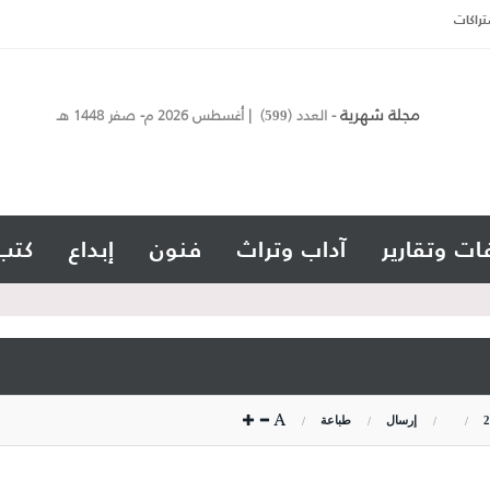
تراكات
مجلة شهرية
- العدد (
) | أغسطس 2026 م- صفر 1448 هـ
599
ات وتقارير
آداب وتراث
فنون
إبداع
كتب
2
إرسال
طباعة