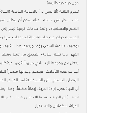
دون حياة حرة طليقة).
تصرح الكاتبة (أنا ييس نن) بالعلامة الجامعة (الحياة)
وعند النظر في علامة الحياة يمكن أن يتجلى مفه
الظلم والاستعباد، وثمة علامات فرعية ترجع إلى (
الحديدية حواجز حرة طليقة)، فالكاتبة جعلت بينها وب
توظيف علامة/ السجن يؤكد ويحقق هذا التكثيف وهذه
القهر. وما تحيله علامة/ التحديق من تركيز وشك وخ
يجعل من وجودها الإنساني مرتهناً لكونها حرة/طليقة،
أجد عبر هذه التأملات. فيصبح وجدانها مصدراً لليق
الوجدان المنتمي إلى القلب/ انعكاساً للحواجز 
أن الحياة هي، إرادة الحرية، إيماناً مطلقاً. وهذا ي
أبدية، (لأن الحرية بمعناها الإيجابي هو أن يكون ا
الحياة/ الاطمئنان والاستقرار