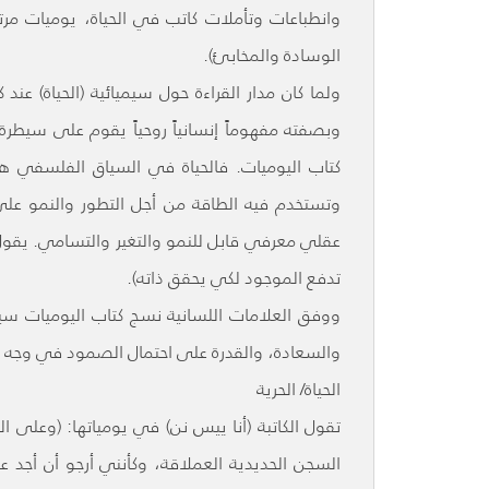
وانطباعات وتأملات كاتب في الحياة، يوميات مرت
الوسادة والمخابئ).
ولما كان مدار القراءة حول سيميائية (الحياة) عند
وبصفته مفهوماً إنسانياً روحياً يقوم على سيطر
كتاب اليوميات. فالحياة في السياق الفلسفي ه
وتستخدم فيه الطاقة من أجل التطور والنمو عل
عقلي معرفي قابل للنمو والتغير والتسامي. يقول 
تدفع الموجود لكي يحقق ذاته).
ووفق العلامات اللسانية نسج كتاب اليوميات سيميا
والسعادة، والقدرة على احتمال الصمود في وجه ال
الحياة/ الحرية
تقول الكاتبة (أنا ييس نن) في يومياتها: (وعلى 
السجن الحديدية العملاقة، وكأنني أرجو أن أجد عب