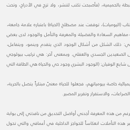
بطة بالحميمية، (فأصبحت تكتب لتنشر، ولا تزج في الأدراج، وتحت
 كتاب (اليوميات)، توقفت عند مصطلح (الحياة) باعتباره علامة جامعة،
ة مفاهيم السعادة والفضيلة والمعرفة والتأمل والوجود لدى بعض
ي: ذلك الشكل من أشكال الوجود الذي يتقدم وينمو، ويتفاعل،
ى الصعيدين الجسدي والعقلي. وبمعنى آخر: هي تركيب بيولوجي
شايع الوقيان: (الوجود البشري وجود حي والحياة هي الطاقة التي
ئية خاصة بيومياتهم، فجعلوا للحياة معنىً مبتكراً يتصل بالحرية،
صراعات، والاستقرار وتقرير المصير.
الرغم من هذه المعرفة أجدني أواصل التحديق من نافذتي إلى بوابة
ر هذه التأملات انعكاساً للحواجز الداخلية في أعماقي والتي تحول