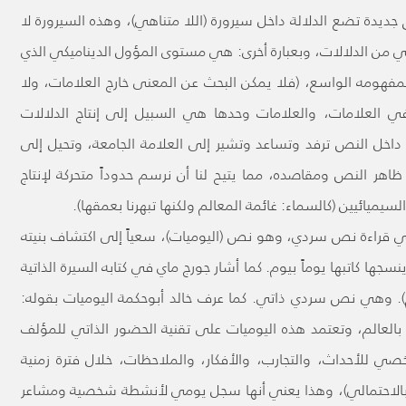
 جديدة تضع الدلالة داخل سيرورة (اللا متناهي)، وهذه السيرورة لا
هي من الدلالات، وبعبارة أخرى: هي مستوى المؤول الديناميكي الذي
 بمفهومه الواسع، (فلا يمكن البحث عن المعنى خارج العلامات، ولا
 العلامات، والعلامات وحدها هي السبيل إلى إنتاج الدلالات
ة داخل النص ترفد وتساعد وتشير إلى العلامة الجامعة، وتحيل إلى
هر النص ومقاصده، مما يتيح لنا أن نرسم حدوداً متحركة لإنتاج
يميائيين (كالسماء: غائمة المعالم ولكنها تبهرنا بعمقها).
ي قراءة نص سردي، وهو نص (اليوميات)، سعياً إلى اكتشاف بنيته
سجها كاتبها يوماً بيوم. كما أشار جورج ماي في كتابه السيرة الذاتية
وم). وهي نص سردي ذاتي. كما عرف خالد أبوحكمة اليوميات بقوله:
نا بالعالم، وتعتمد هذه اليوميات على تقنية الحضور الذاتي للمؤلف
صي للأحداث، والتجارب، والأفكار، والملاحظات، خلال فترة زمنية
ي بالاحتمالي)، وهذا يعني أنها سجل يومي لأنشطة شخصية ومشاعر