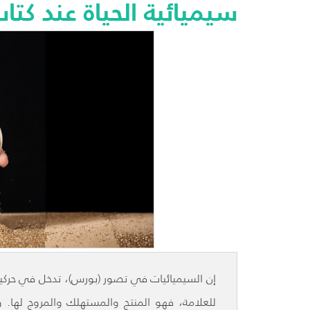
سيميائية الحياة عند كتا
إن السيميائيات في تصور (بورس)، تدخل في حركية
للعلامة، فهو المنتج والمستهلك والمروج لها