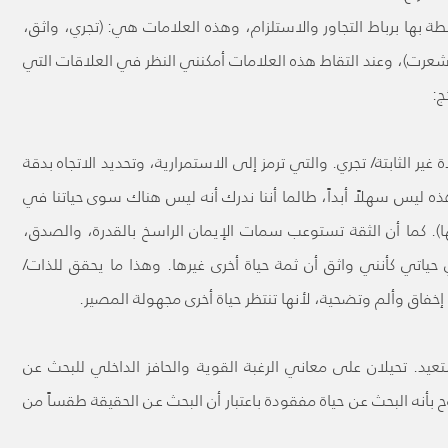
ة بها برباط التجاور والاستلزام، وهذه العلامات هي: (تجري، واثق،
عرت)، وعند التقاط هذه العلامات أمكنني النظر في العلاقات التي
ج:
ير الثابتة/ تجري. والتي ترمز إلى الاستمرارية، وتحديد الاتجاه بدقة
ذه ليس سهلاً أبداً، طالما أننا ندرك أنه ليس هناك سوى حياتنا في
ا). كما أن الثقة تستوعب سمات الإيمان الراسخ بالقدرة، والصدق،
ي حياتي كأنني واثق أن ثمة حياة أخرى غيرها. وهذا ما يحقق للذات/
إخفاق وألم وتضحية، لأنها تنتظر حياة أخرى مجهولة المصير.
تعيد. تحيلان على معاني الرغبة القوية والحافز الداخلي للبحث عن
بأنه البحث عن حياة مفقودة باعتبار أن البحث عن الحقيقة طقساً من