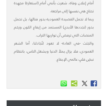
أمام إعلان وفاة، شعرت بأنني أمام (استعارة) مجهدة
تحتاج هي نفسها إلى مراجعة.
ربما لا تحمل القصيدة العمودية بذور فنائها، بل تحمل
بذور (تجددها الأبدي) المستمد من إيقاع الكون وزخم
المنصات التي ترفض أن تواريها التراب.
والجثث -في العادة- لا تعود لتُجادلنا، أما الشعر
العمودي، فلا يزال يملأ الدنيا ويشغل الناس، بانتظام
نبضِ قلبٍ عالمي الإيقاع.