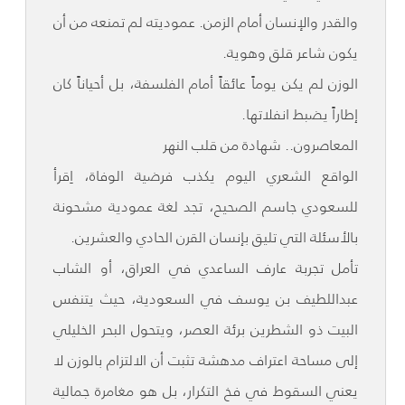
والقدر والإنسان أمام الزمن. عموديته لم تمنعه من أن
يكون شاعر قلق وهوية.
الوزن لم يكن يوماً عائقاً أمام الفلسفة، بل أحياناً كان
إطاراً يضبط انفلاتها.
المعاصرون.. شهادة من قلب النهر
الواقع الشعري اليوم يكذب فرضية الوفاة، اِقرأ
للسعودي جاسم الصحيح، تجد لغة عمودية مشحونة
بالأسئلة التي تليق بإنسان القرن الحادي والعشرين.
تأمل تجربة عارف الساعدي في العراق، أو الشاب
عبداللطيف بن يوسف في السعودية، حيث يتنفس
البيت ذو الشطرين برئة العصر، ويتحول البحر الخليلي
إلى مساحة اعتراف مدهشة تثبت أن الالتزام بالوزن لا
يعني السقوط في فخ التكرار، بل هو مغامرة جمالية