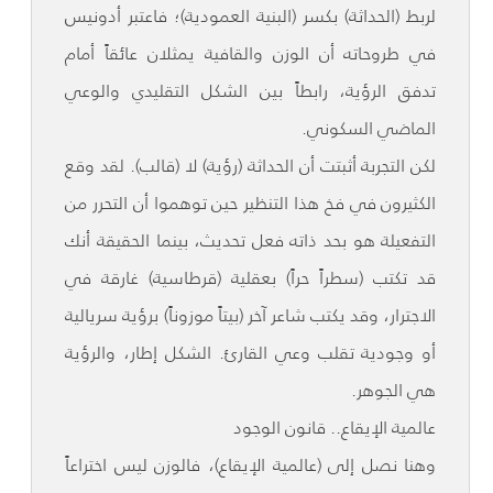
لربط (الحداثة) بكسر (البنية العمودية)؛ فاعتبر أدونيس
في طروحاته أن الوزن والقافية يمثلان عائقاً أمام
تدفق الرؤية، رابطاً بين الشكل التقليدي والوعي
الماضي السكوني.
لكن التجربة أثبتت أن الحداثة (رؤية) لا (قالب). لقد وقع
الكثيرون في فخ هذا التنظير حين توهموا أن التحرر من
التفعيلة هو بحد ذاته فعل تحديث، بينما الحقيقة أنك
قد تكتب (سطراً حراً) بعقلية (قرطاسية) غارقة في
الاجترار، وقد يكتب شاعر آخر (بيتاً موزوناً) برؤية سريالية
أو وجودية تقلب وعي القارئ. الشكل إطار، والرؤية
هي الجوهر.
عالمية الإيقاع.. قانون الوجود
وهنا نصل إلى (عالمية الإيقاع)، فالوزن ليس اختراعاً