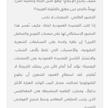
فكيف يصبح (الإيقاع) -وهو أصل الحياة وعالمية الفن-
تهمةً بالتحجر حين يتعلق بالخليلية العربية؟!
الحضور الطاغي.. المنصات لا تكذب
إذا كانت القصيدة العمودية (جثة)، فكيف نُفسر هذا
الحضور الاستثنائي لها على منصات التتويج والمحافل
الكبرى؟ إن نظرة واحدة على المسابقات الشعرية
المليونية، والأمسيات التي تكتظ بآلاف الشباب،
والانتشار الكاسح للقصيدة العمودية في (المنصات
الرقمية)؛ تؤكد أننا أمام كائن حي يمتلك (كاريزما) لا
تُقاوم. لقد استطاع العمود الشعري أن يطوع
التكنولوجيا لصالحه، فصار البيت الواحد العبارة الأكثر
تداولاً، وصارت القافية المنضبطة هي المغناطيس
الذي يجذب المتلقي المعاصر وسط ضجيج الفوضى
اللغوية.