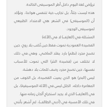
تروّض لغة اليوم داخل أطر الموسيقى الخالدة.
هذه ليست جثثاً، بل تجارب حية تتنفس هواءنا، وتؤكد
أن (الموسيقى) في الشعر هي الامتداد الطبيعي
لموسيقى الوجود.
المشكلة في (العازف) لا في (الآلة)
القصيدة العمودية تموت فقط حين تُكتب بلا روح، حين
تصبح مجرد (نظم) بارد يقلد الماضي. وهي في ذلك
لا تختلف عن (قصيدة النثر) التي تموت للأسباب
نفسها، حين تصبح مجرد رصف كلمات بلا دهشة.
ليس (البحر) هو الذي يميت القصيدة، بل الخوف من
المغامرة داخله. الخلل ليس في (الآلة الموسيقية)، بل
في (العازف) الذي لا يجيد استخراج ألحان زمانه منها.
في تلك الأمسية في (أدبي الطائف)، لم أشعر بأنني