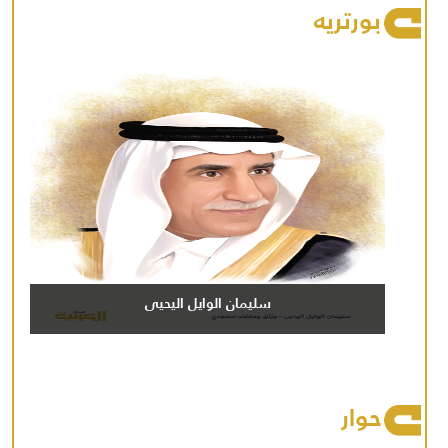
بورتريه
سليمان الوايل اليحيى
حوار