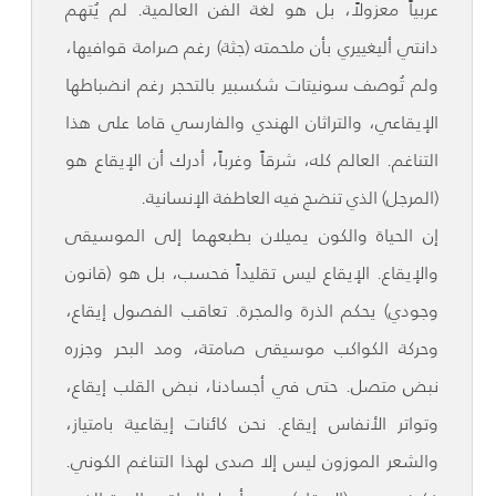
عربياً معزولاً، بل هو لغة الفن العالمية. لم يُتهم
دانتي أليغييري بأن ملحمته (جثة) رغم صرامة قوافيها،
ولم تُوصف سونيتات شكسبير بالتحجر رغم انضباطها
الإيقاعي، والتراثان الهندي والفارسي قاما على هذا
التناغم. العالم كله، شرقاً وغرباً، أدرك أن الإيقاع هو
(المرجل) الذي تنضج فيه العاطفة الإنسانية.
إن الحياة والكون يميلان بطبعهما إلى الموسيقى
والإيقاع. الإيقاع ليس تقليداً فحسب، بل هو (قانون
وجودي) يحكم الذرة والمجرة. تعاقب الفصول إيقاع،
وحركة الكواكب موسيقى صامتة، ومد البحر وجزره
نبض متصل. حتى في أجسادنا، نبض القلب إيقاع،
وتواتر الأنفاس إيقاع. نحن كائنات إيقاعية بامتياز،
والشعر الموزون ليس إلا صدى لهذا التناغم الكوني.