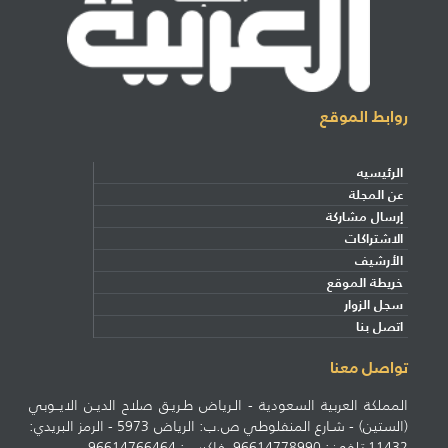
روابط الموقع
الرئيسيه
عن المجلة
إرسال مشاركة
الاشتراكات
الأرشيف
خريطة الموقع
سجل الزوار
اتصل بنا
تواصل معنا
المملكة العربية السعودية - الـرياض طـريـق صلاح الديـن الايــوبي
(الستين) - شـارع المنفلوطي ص.ب: الرياض 5973 - الرمز البريدي:
11432 تلفون: 96614778990 فاكس : 96614766464