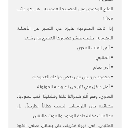
القلق الوجودي في القصيدة العمودية.. هل هو غائب
فعلاً؟
إذا كانت العمودية عاجزة عن التعبير عن الأسئلة
الوجودية، فكيف نفسّر حضورها العميق في شعر:
• أبي العلاء المعري
• المتنبي
• أبي تمام
• محمود درويش في بعض مراحله العمودية
• أمل دنقل في كثير من نصوصه الموزونة
المعري، وهو أكثر شعرائنا قلقاً وتشكيكاً، كتب عمودياً،
قصائده في اللزوميات ليست خطاباً تطريبياً، بل
محاكمات عقلية حادة للوجود والموت واليقين.
المتنبي، في ذروة فخريته، كان يسائل معنى القوة