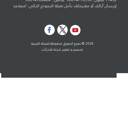
لإرسـال آرائـك أو مقتـرحاتك نـأمل تعبئة النـموذج التـالي:
أضغط هنا
2026 © جميع الحقوق محفوظة للمجلة العربية
قدرات
تصميم و تطوير شركه