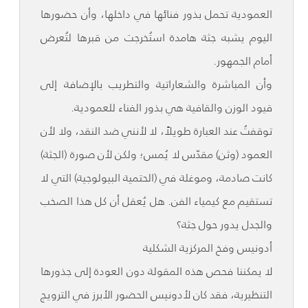
العمودية تحمل بذور فنائها في داخلها، وأن حضورها
اليوم يشبه جثة هامدة استُخرجت من قبرها لتُعرض
أمام الجمهور.
وأن المباشرة والشعاراتية والتطريب بالإضافة إلى
قيود الوزن والقافية هي بذور الفناء للعمودية.
توقفتُ عند العبارة طويلاً، لا لأنني ضد النقد، ولا لأن
العمود (وثن) مقدّس لا يُمس؛ ولكن لأن صورة (الجثة)
كانت صادمة، وموغلة في (الحتمية البيولوجية) التي لا
تستقيم مع كيمياء الفن. هل يُعقل أن كل هذا الصخب
والجدل يدور حول جثة؟
أدونيس وفخ المركزية الشكلية
لا يمكننا فحص هذه المقولة دون العودة إلى جذورها
التنظيرية، فقد كان لأدونيس الحضور الأبرز في الترويج