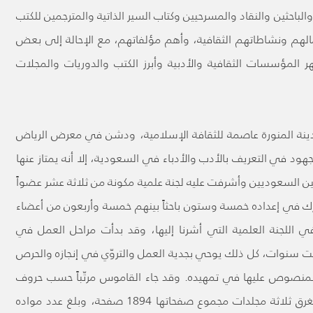
والباحثين والنقاد والمسرحيين وكتاب السير الذاتية والمترجمين للكتب
أعمالهم ونشاطاتهم الثقافية، وأهم مؤلفاتهم، مع الإحالة إلى بعض
 المؤسسات الثقافية والأدبية وأبرز الكتب والدوريات والمجلات
مدينة المنورة عاصمة للثقافة الإسلامية، ودشن في معرض الرياض
ال وجهود في التعريف بالأدب والأدباء في السعودية، إلا أنه يمتاز عنها
ن السعوديين وأشرفت عليه لجنة علمية مكونة من ثلاثة عشر عضواً
رك في إعداده خمسة وستون باحثاً بينهم خمسة وأربعون من أعضاء
 اللجنة العلمية التي أشرنا إليها، وقد بدأت مراحل العمل في
 فيه نحو ست سنوات، كل ذلك يوحي بجدية العمل والتروّي في إنجازه والحرص
المنصوص عليها في تمهيده. وقد جاء القاموس مرتّباً حسب حروف
المعجم، ورتّب الأعلام حسب اسم العائلة، واستغرق ثلاثة مجلدات مجموع صفحاتها 1894 صفحة، وبلغ عدد مواده