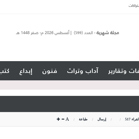
تراكات
مجلة شهرية
- العدد (
) | أغسطس 2026 م- صفر 1448 هـ
599
ات وتقارير
آداب وتراث
فنون
إبداع
كتب
لقراء
517
إرسال
طباعة