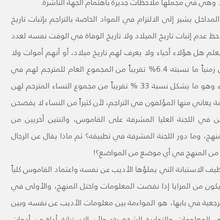
داخل يشير إلى الالتزام في المواد الخاصة بالتراجم بإثبات تاريخ
يلاحظ عدم إثبات تاريخ الميلاد ولا تاريخ الوفاة في الوقت نفسه لعدد
لم هل هؤلاء أحياء ولا يعرف لهم تاريخ ميلاد، أو أنهم أموات ولا
يعرف لهم تاريخ وفاة. يشكل هذا العدد المجهول زمنياً ما نسبته 6.4% تقريباً من المجموع العام للمترجم لهم في
القاموس، لكن يلاحظ أن 45 من هؤلاء من النساء وهو ما يشكل نسبة 33 % تقريباً من مجموع النساء المترجم لهن
عاني منها المؤلفون في التراجم، لأن كثيراً من النساء لا يفصحن
ين في اللجنة العليا المشرفة على القاموس، واثنتين أخريين من
نهج، وما دور اللجنة المشرفة في تطبيقه؟ ثم ماذا يقال عن الرجال
ستثناء من المنهج في أي موضع من المواضع؟!
ظيف الاستبانة التي يملؤها الأديب عن نفسه واعتماد القاموس كلياً
كون من المزايا إذا نقصت المعلومات واختل المنهج، والأولى في
رجعية في بابها، هو المواءمة بين معلومات الأديب عن نفسه وبين
 المعلومات والتواريخ الشخصية؛ ولأن الاستبانة أداة من أدوات