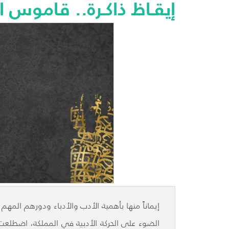
إيقـاظ ذاكـرة.. قاموس ا
إيماناً منها بأهمية الأدب والأدباء ودورهم ال
الضوء على الحركة الأدبية في المملكة، اضطلعت 