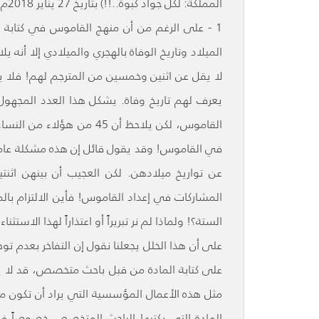
المملكة: لكل جواد كبوة..!!) بتاريخ 27 يناير 2018م. وهي في مجملها ملاحظات جديرة باهتمام الجهة الناشرة.
1 - على الرغم من أن منهج القاموس في كتابة الم
الميلاد وتاريخ الوفاة بالهجري والميلادي إلا أنه 
لا يقل عن اثنين وخمسين من المترجم لهم! فلا يع
في القاموس! وقد يقول قائل إن هذه مشكلة عامة ي
عن تواريخ ميلادهن. لكن العجيب أن بينهن اثنت
المشاركات في إعداد القاموس! فأين الالتزام بالم
الستة؟! ولماذا لم نر تبريراً أو اعتذاراً لهذا الا
على أن هذا الخلل يجعلنا نقول إن التفاخر بعدم تو
على كتابة المادة من قبل باحث متخصص، قد لا ي
مثل هذه الأعمال المؤسسية التي يراد أن تكون م
المادة التي يكتبها الباحث المتخصص خصوصاً في