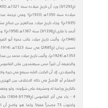
1353هـ (1924م)، وأثبت تاريخ ميلاد محمد بن عبدالله بن بليهد (ج1/134) في سنة 1300هـ (1892م)!
والحقيقة أن كثيراً ممن سيعتمدون على القاموس سي
والميلادي، إلا أن الباحث النابه سيقع في حيرة وا
المقدّم أو الأصحّ في حالة الاختلاف بين الهج
بالتاريخ وراعية له ومشرفة على شؤونه، ولو وقعت ف
4 - جاء 
واحتوت 73 مصدراً فقط! وكما هو واضح 