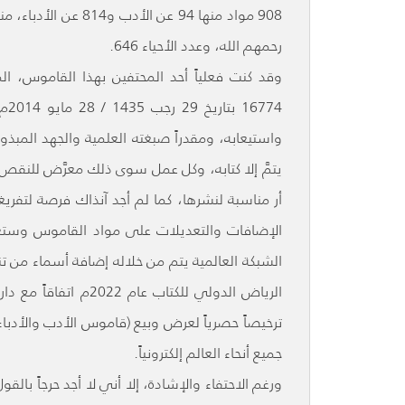
رحمهم الله، وعدد الأحياء 646.
وقد كنت فعلياً أحد المحتفين بهذا القاموس، 
774
واستيعابه، ومقدراً صبغته العلمية والجهد المبذ
يتمَّ إلا كتابه، وكل عمل سوى ذلك معرَّض للنقص
أر مناسبة لنشرها، كما لم أجد آنذاك فرصة لتفريغ
الإضافات والتعديلات على مواد القاموس وستع
الشبكة العالمية يتم من خلاله إضافة أسماء من ت
ترخيصاً حصرياً لعرض وبيع (قاموس الأدب والأدباء 
جميع أنحاء العالم إلكترونياً.
ورغم الاحتفاء والإشادة، إلا أني لا أجد حرجاً بال