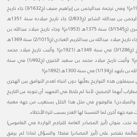
(ج3/1293) ورد أن تاريخ ميلاده سنة 1321هـ (1900م)! وفي ترجمة عبدالرحمن بن إبراهيم منيف (ج3/1632) جاء تاريخ
ميلاده سنة 1350هـ (1933م)! وفي ترجمة عبدالرحمن بن عبدالله الشاعر (ج2/833) جاء تاريخ ميلاده سنة 1351هـ
(1935م)! وجاء تاريخ ميلاد عبدالعزيز بن صالح مشري (ج3/1545) سنة 1375هـ (1953م)! وجاء تاريخ ميلاد عبدالله بن
أحمد با قازي (ج3/1338) سنة 1367هـ (1958م)! وجاء تاريخ ميلاد عبدالله بن عبدالكريم العبادي (ج2/1015) سنة 1369هـ
(1946م)، وأثبت تاريخ ميلاد غالب حمزة أبو الفرج (ج3/1286) في سنة 1349هـ (1921م)! وأثبت تاريخ ميلاد محمد
حسين زيدان (ج2/685) في سنة 1323هـ (1914م)! وأثبت تاريخ ميلاد محمد بن سعيد الخنيزي (ج1/492) في سنة
نقلون هذه التواريخ بعلّتها دون انتباه لعدم التوافق بين الهجري
ضطراب أيهما الصحيح، لأننا لم نلحظ في التمهيد أي تنويه عن التاريخ
ري والميلادي! فالوقوع في مثل هذا الخلل يستغرب من جهة معنية
يه جهة أخرى لما التمسنا لها العذر بسبب كثرة الأخطاء.
في آخر القاموس (ج3/1799-1804) قائمة تحت عنوان (أبرز المصادر العامة للتراجم الواردة في القاموس)
أن القائمة تقتصر على (أبرز المصادر) فقط! والسؤال لماذا لم يرفق