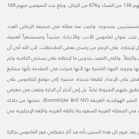
908 مواد منها 94 عن الأدب و814 عن الأدباء، منهم 138 من النساء و676 من الرجال، وبلغ عدد المتوفين منهم 168
المستبشرين بصدوره، وكتبت عنه مقالة في صحيفة الرياض العدد
16 بتاريخ 29 رجب 1435 / 28 مايو 2014م تحت عنوان (قاموس الأدب والأدباء)، مشيداً ومستشعراً أهميته
ول لإنجازه، على الرغم من رصدي بعض الملاحظات، لأن الله أبى أن
 والخطأ. ولكني اكتفيت بتدوين ما لاحظته على نسختي الخاصة ولم
ها وتزويد الجهة الناشرة بها لأنها صرحت في المقدمة بأنها ستتابع
مل على الإعداد لطبعة جديدة، مشيرة إلى موقع للقاموس على
نطبق عليهم الشروط تباعاً. بل إني أتذكر أن الدارة وقعت في معرض
الرياض الدولي للكتاب عام 2022م اتفاقاً مع دار النشر الهولندية العريقة (Koninklijke Brill NV)، منحتها من خلاله
في المملكة العربية السعودية) باللغة العربية واللغة الإنجليزية في
قول بعد مرور كل هذه السنين بأنه قد أثار حفيظتي فوز القاموس بجائزة