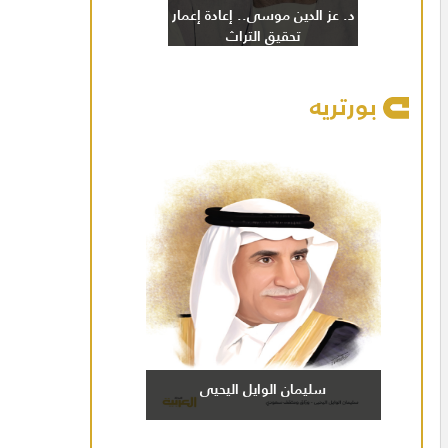
د. عز الدين موسى.. إعادة إعمار
تحقيق التراث
بورتريه
سليمان الوايل اليحيى