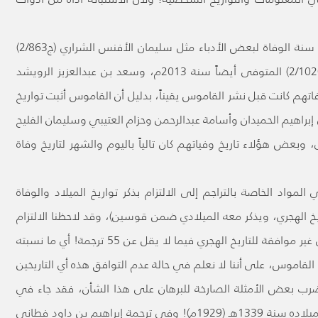
2 - يلاحظ مما له علاقة بالمنهج أيضاً عدم إثبات سنة الوفاة لبعض الأدباء مثل سليمان الأفنس الشراري (ج2/863)
المتوفى سنة 2013م. وأحمد خليل عبدالجبار (ج2/1020) المتوفى أيضاً سنة 2013م، وسعد بن عبدالعزيز الرويشد
 الرغم من أن وفاتهم كانت قبل نشر القاموس يقيناً، بدليل أن القاموس أثبت تواريخ
ء آخرين في السنة نفسها (2013م) مثل إبراهيم الحميدان وأسامة عبدالرحمن وحزام العتيبي وسليمان الفليح
بعض هؤلاء تاريخ وفياتهم كان تالياً باليوم والشهر لتاريخ وفاة
لمواد الخاصة بالتراجم إلى الالتزام بذكر تواريخ الميلاد والوفاة
يخ الهجري، ويذكر معه الميلادي ضمن قوسين)، وقد لاحظنا الالتزام
بذلك فعلياً ولكن الإشكالية إثبات تواريخ بالميلادي غير موافقة للتاريخ الهجري فيما لا يقل عن 55 ترجمة! أي ما نسبته
 القاموس، على أننا لا نعلم في حالة عدم التوافق هذه أي التاريخين
رب بعض الأمثلة الصارخة للبرهان على هذا الشأن، فقد جاء في
ترجمة أحمد بن خليل عبدالجبار (ج2/1020) أن تاريخ ميلاده سنة 1339هـ (1929م)! وفي ترجمة إبراهيم بن داود فطاني