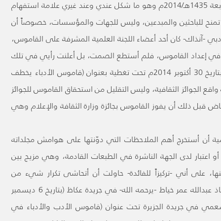
نادي الرياض الأدبي (كتاب العام) في دورتها السابعة 1435هـ/2014م وهو ما شكل عندي وعند غيري علامة استفهام
ئزة تمنح للباحثين والمبدعين، وليس للجهات والمؤسسات، خصوصاً أن
بي -آنذاك- كان أحد أعضاء اللجنة العلمية المشرفة على القاموس،
كين في إعداد القاموس، فلم أستطع الصمت، بل أعلنت رأيي في تلك
القضية بكل شفافية في جريدة الشرق الأوسط بتاريخ 30 أكتوبر 2014م تحت تغطية بعنوان (قاموس الأدباء يخطف
 واقع الجوائز الثقافية، وليس التقليل من استحقاق القاموس للجوائز
ض قبل ذلك أن يفوز القاموس بجائزة وزارة الثقافة والإعلام وهي
ضية أن أستخرج أهم الملاحظات التي دوّنتها على هوامش مجلداته
 أو اعتبار لدى الجهة الناشرة في الطبعات القادمة، وهي مزيج بين
نها، على أني -تركيزاً للفائدة- حاولت أن أتحاشى تكرار شيء من
ملاحظات اطلعت عليها سابقاً، بعضها كتبه الأستاذ عبدالله عمر خياط -يرحمه الله- في جريدة عكاظ (بتاريخ 6 ديسمبر
القشعمي في جريدة الجزيرة تحت عنوان (قاموس الأدب والأدباء في