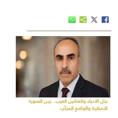
بخل الأدباء والفنانين العرب.. بيـن الصورة
النمطيـة والواقـع المركّب