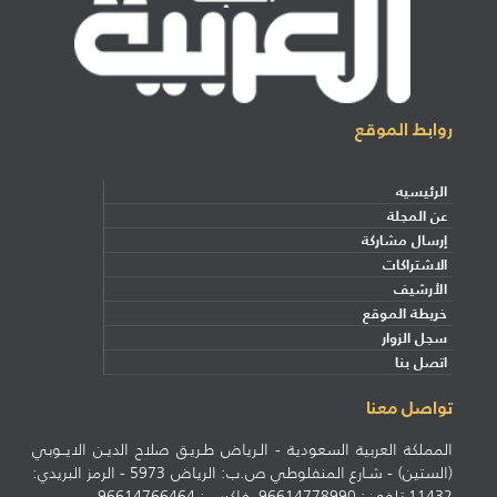
روابط الموقع
الرئيسيه
عن المجلة
إرسال مشاركة
الاشتراكات
الأرشيف
خريطة الموقع
سجل الزوار
اتصل بنا
تواصل معنا
المملكة العربية السعودية - الـرياض طـريـق صلاح الديـن الايــوبي
(الستين) - شـارع المنفلوطي ص.ب: الرياض 5973 - الرمز البريدي:
11432 تلفون: 96614778990 فاكس : 96614766464