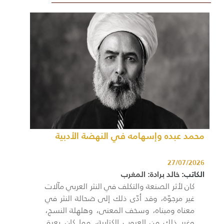
محمد عبده وإسهامه في النهضة الأدبية
27/07/2026
الكاتب:
خالد برادة: المغرب
كان لأثر الصنعة والتكلف في النثر العربي مآلات
غير مرجوّة، وقد أدّى ذلك إلى ضحالة النثر في
معناه ومبناه، وسخف المعنى، وهلهلة النسج،
وغير ذلك من العيوب الكتابية، مما كان يعيق