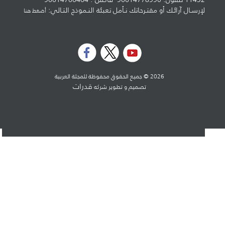
لإرسـال آرائـك أو مقتـرحاتك نـأمل تعبئة النـموذج التـالي:
أضغط هنا
2026 © جميع الحقوق محفوظة للمجلة العربية
قدرات
تصميم و تطوير شركه