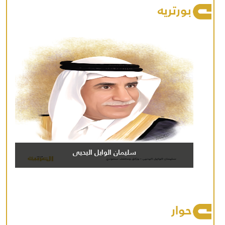
بورتريه
سليمان الوايل اليحيى
حوار