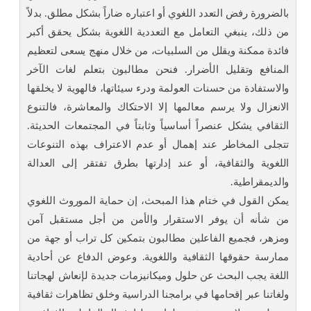
بالضرورة رفض التعدد اللغوي أو اعتباره ضاراً بشكل مطلق. بدلاً
من ذلك، ينبغي التعامل مع التعددية اللغوية بشكل يحقق أكبر
فائدة ممكنة ويقلل من السلبيات، من خلال منهج يسعى لتعظيم
المنافع وتقليل الأضرار. فنحن مطالبون بتعلم لغات الآخر
والاستفادة من حسنات العولمة ودرء سيئاتها، فالهوية لا يخلقها
الانعزال ولا يرسم معالمها إلا الاحتكاك والمعاشرة، فالتنوع
الثقافي يشكل عنصراً أساسياً وثابتاً في المجتمعات الحديثة.
تتجلى المخاطر عند إهمال أو عدم الاعتراف بهذه التنوعات
اللغوية والثقافية، أو عند إدارتها بطرق تفتقر إلى العدالة
والديمقراطية.
يمكن القول في ختام هذا المبحث، إن حماية الموروث اللغوي
من شأنه أن يوفر الاستقرار والأمن من أجل مستقبل آمن
ومزهر، فجميع الفاعلين مطالبون بتمكين كل تراب أو جهة من
ممارسة حقوقها الثقافية واللغوية. وعوض الدفاع عن أحادية
اللغة يجب البحث عن حلول وميكانيزمات جديدة لإنعاش لهجاتنا
ولغاتنا عبر إقحامها في برامجنا الدراسية وخلق تظاهرات ثقافية