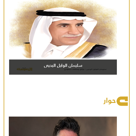
سليمان الوايل اليحيى
حوار