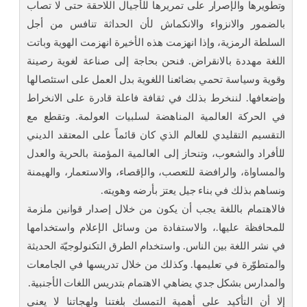
وتطويرها والإصرار على تمريرها للأجيال اللاحقة حتى لا تصاب
بالضمور والانزواء والانكماش لأن الحداثة تنافس من أجل
السلطة الرمزية، وإذا انهزمت هذه الأخيرة انهزمت الهوية وباتت
اللغة مهددة بالانقراض. فنحن بحاجة إلى صناعة لغوية رصينة
وقوية وسياسة تحمي بضائعنا اللغوية بدل العمل على استئصالها
وإضعافها. لننخرط بذلك في ثقافة فاعلة قادرة على الانخراط
في الحركة العالمية المناهضة لسلبيات العولمة. وتقطع مع
التقسيم التقليدي للعالم الذي كان قائماً على المعتقد الديني
للأفراد والشعوب، وتنحاز إلى العالمية المؤمنة بالحرية والعدل
والمساواة، والرافضة للتعصب، والإقصاء، والاستعمار، والهيمنة
ونساهم بذلك في بناء جيل يعتز بأرضه وهويته.
فالاهتمام باللغة يجب أن يكون من خلال إصدار قوانين ملزمة
للمحافظة عليها.، والاستفادة من وسائل الإعلام واستخدامها
في نشر اللغة بين الناس. واستخدام الطرق التكنولوجيّة الحديثة
والمتطوّرة في تعليمها. وكذلك من خلال تدريسها في الجامعات
والمدارس بشكل جدي يضاهي الاهتمام بتدريس اللغات الأجنبية.
إلا أن التأكيد على أهمية التمسك بلغتنا ولهجاتنا لا يعني