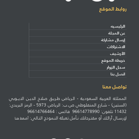
روابط الموقع
الرئيسيه
عن المجلة
إرسال مشاركة
الاشتراكات
الأرشيف
خريطة الموقع
سجل الزوار
اتصل بنا
تواصل معنا
المملكة العربية السعودية - الـرياض طـريـق صلاح الديـن الايــوبي
(الستين) - شـارع المنفلوطي ص.ب: الرياض 5973 - الرمز البريدي:
11432 تلفون: 96614778990 فاكس : 96614766464
لإرسـال آرائـك أو مقتـرحاتك نـأمل تعبئة النـموذج التـالي:
أضغط هنا