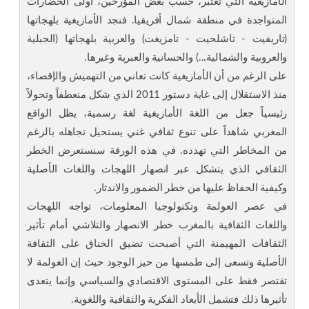
الأمازيغية التي تعتبر، حسب بعض المؤرخين، أولى الحضارات
المتواجدة في منطقة شمال أفريقيا. فنجد الأمازيغية بلهجاتها
(تاريفيت - تاشلحيت - تامزيغت) والعربية بلهجاتها (الجبلية
والعروبية والشمالية...) والحسانية والعبرية وغيرها.
على الرغم من أن الأمازيغية كانت تعاني من التهميش والإقصاء،
منذ الاستقلال إلى غاية دستور 2011 الذي شكل منعطفاً وتحولاً
رئيسياً جعل من اللغة الأمازيغية لغة رسمية، يظل الواقع
المغربي شاهداً على تنوع ثقافي غني يستحيل تجاهله بالرغم
من المخاطر التي تهدده. في هذه الورقة سنستعرض الخطر
الثقافي الذي يتشكل عبر انصهار اللهجات واللغات الأصلية
وكيفية الحفاظ عليها من خطر الضمور والاندثار.
في عصر العولمة وتكنولوجيا المعلومات، تواجه اللهجات
واللغات الثقافية بالمغرب خطر الانصهار والتلاشي أمام تأثير
الثقافات المهيمنة التي أصبحت تضيق الخناق على الثقافة
الأصلية وتسعى إلى طمسها من حيز الوجود حيث إن العولمة لا
تقتصر فقط على المستوى الاقتصادي والسياسي وإنما يتعدى
تأثيرها ذلك فتشمل الأبعاد الفكرية والثقافية واللغوية.