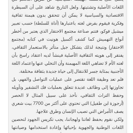
اللغات الأصلية وتشتيتها. ولعل التاريخ شاهد على أن السيطرة
الاقتصادية والسياسية لا يمكن أن تتحقق بدون هيمنة ثقافية
وفكرية فيقوم بفرض لغته باعتبارها (أداة للسلطة) حسب تعبير
ميشيل فوكو، فتتم صناعة مجتمع الاحتقار الذي يعتبر من أخطر
أنواع التهميش كما كشف أكسيل هونيت في كتابه (مجتمع
الاحتقار) ونتيجة لذلك يتشكل جيل متأثر بالاستعمار الثقافي،
يفتقر إلى هويته الثقافية الأصلية فينشأ لديه اعتقاد راسخ بأن
لغته الأم لا تضاهي اللغة المهيمنة وأن التخلي عنها واعتماد اللغة
الأجنبية بمثابة جسر للانتقال إلى حياة جديدة بثقافة مختلفة.
فلم تعد وظيفة اللغة تقتصر على عمليات التواصل والفهم، بل
تجاوزتها إلى وظائف عديدة تتعلق بعمليات فك التشفير وتأويله
وحفظ التراث الثقافي، نأخذ على سبيل المثال لا الحصر
(أرجوزة ابن طفيل) التي تحتوي على أكثر من 7700 بيت شعري
يصف الأمراض التي تصيب الإنسان وطرق علاجها.
ولكي نقوم بحفظ لغاتنا ولهجاتنا، يجب تكريس الجهود لتحصين
اللغات الوطنية والجهوية بإحيائها وإعادة استخدامها وصيانتها