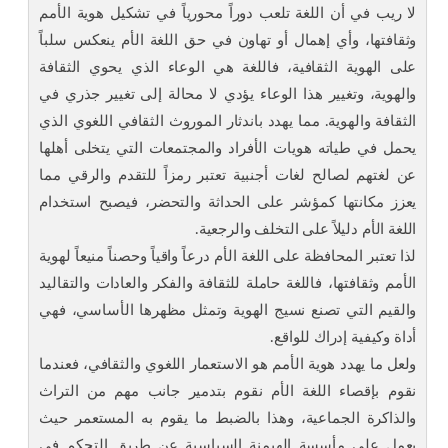
لا ريب في أن اللغة تلعب دوراً محورياً في تشكيل هوية الأمم
وثقافتها، وأي إهمال أو تهاون في حق اللغة الأم ينعكس سلباً
على الهوية الثقافية، فاللغة هي الوعاء الذي يحوي الثقافة
والهوية، وتغيير هذا الوعاء يؤدي لا محالة إلى تغيير جذري في
الثقافة والهوية. مما يهدد باندثار الموروث الثقافي اللغوي الذي
يحمل في طياته هويات الأفراد والمجتمعات التي يتخلى أهلها
عن لغتهم لصالح لغات أجنبية تعتبر رمزاً للتقدم والرقي مما
يعزز مكانتها كمؤشر على الحداثة والتحضر، فيصبح استخدام
اللغة الأم دليلاً على التخلف والرجعية.
لذا تعتبر المحافظة على اللغة الأم درعاً واقياً وحصناً منيعاً لهوية
الأمم وثقافتها، فاللغة حاملة للثقافة والفكر والعادات والتقاليد
والقيم التي تصنع نسيج الهوية وتمثل مظهرها الأساسي، فهي
أداة وكيفية إدراك للواقع.
ولعل ما يهدد هوية الأمم هو الاستعمار اللغوي والثقافي، فعندما
نقوم بإقصاء اللغة الأم نقوم بتدمير جانب مهم من التراث
والذاكرة الجماعية، وهذا بالضبط ما يقوم به المستعمر حيث
يعمل على مأسسة الهيمنة السياسية عن طريق التحكم في