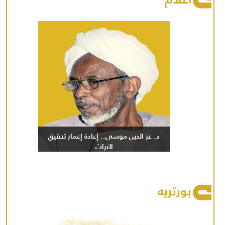
د. عز الدين موسى.. إعادة إعمار تحقيق
التراث
بورتريه