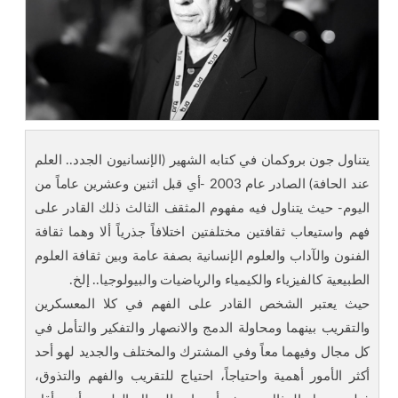
يتناول جون بروكمان في كتابه الشهير (الإنسانيون الجدد.. العلم
عند الحافة) الصادر عام 2003 -أي قبل اثنين وعشرين عاماً من
اليوم- حيث يتناول فيه مفهوم المثقف الثالث ذلك القادر على
فهم واستيعاب ثقافتين مختلفتين اختلافاً جذرياً ألا وهما ثقافة
الفنون والآداب والعلوم الإنسانية بصفة عامة وبين ثقافة العلوم
الطبيعية كالفيزياء والكيمياء والرياضيات والبيولوجيا.. إلخ.
حيث يعتبر الشخص القادر على الفهم في كلا المعسكرين
والتقريب بينهما ومحاولة الدمج والانصهار والتفكير والتأمل في
كل مجال وفيهما معاً وفي المشترك والمختلف والجديد لهو أحد
أكثر الأمور أهمية واحتياجاً، احتياج للتقريب والفهم والتذوق،