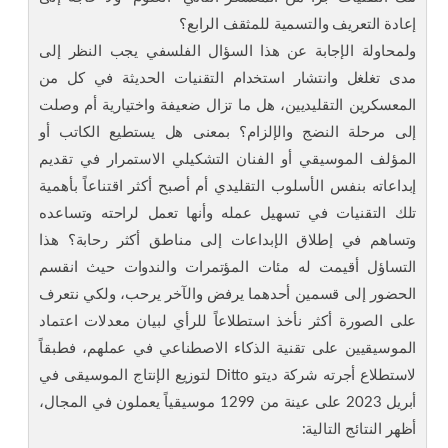
إعادة التعريف والتسمية للمثقف الرابع؟
ولمحاولة الإجابة عن هذا السؤال الفلسفي يجب النظر إلى
مدى تغلغل وانتشار استخدام التقنيات الحديثة في كل من
المعسكرين التقليديين، هل ما تزال ضعيفة واختيارية أم وصلت
إلى مرحلة النضج والإلزام؟ بمعنى هل يستطيع الكاتب أو
المؤلف الموسيقي أو الفنان التشكيلي الاستمرار في تقديم
إبداعاته بنفس الأسلوب التقليدي أم أصبح أكثر اقتناعاً بأهمية
تلك التقنيات في تسهيل عمله وأنها تعمل لراحته وتساعده
وتساهم في إطلاق الإبداعات إلى مناطق أكثر رحابة؟ هذا
التساؤل أقيمت له مئات المؤتمرات والندوات حيث انقسم
الحضور إلى قسمين أحدهما يرفض والآخر يرحب، ولكي نتعرف
على الصورة أكثر نأخذ استطلاعاً للرأي لبيان معدلات اعتماد
الموسيقيين على تقنية الذكاء الاصطناعي في عملهم، فطبقاً
لاستطلاع أجرته شركة ديتو Ditto لتوزيع الإنتاج الموسيقى في
أبريل 2023 على عينة من 1299 موسيقياً يعملون في المجال،
أظهر النتائج التالية: