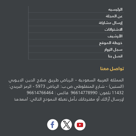
الرئيسيه
عن المجلة
إرسال مشاركة
الاشتراكات
الأرشيف
خريطة الموقع
سجل الزوار
اتصل بنا
تواصل معنا
المملكة العربية السعودية - الـرياض طـريـق صلاح الديـن الايــوبي
(الستين) - شـارع المنفلوطي ص.ب: الرياض 5973 - الرمز البريدي:
11432 تلفون: 96614778990 فاكس : 96614766464
لإرسـال آرائـك أو مقتـرحاتك نـأمل تعبئة النـموذج التـالي:
أضغط هنا