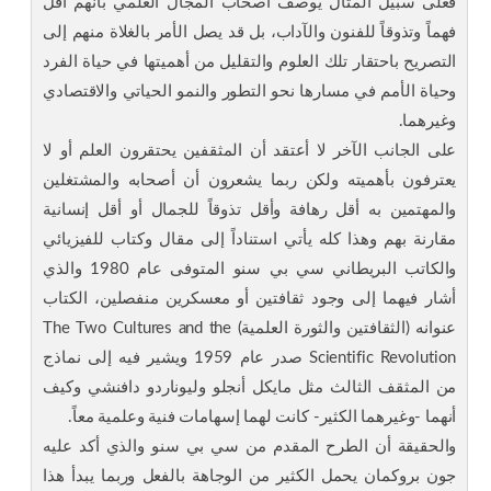
فعلى سبيل المثال يوصف أصحاب المجال العلمي بأنهم أقل
فهماً وتذوقاً للفنون والآداب، بل قد يصل الأمر بالغلاة منهم إلى
التصريح باحتقار تلك العلوم والتقليل من أهميتها في حياة الفرد
وحياة الأمم في مسارها نحو التطور والنمو الحياتي والاقتصادي
وغيرهما.
على الجانب الآخر لا أعتقد أن المثقفين يحتقرون العلم أو لا
يعترفون بأهميته ولكن ربما يشعرون أن أصحابه والمشتغلين
والمهتمين به أقل رهافة وأقل تذوقاً للجمال أو أقل إنسانية
مقارنة بهم وهذا كله يأتي استناداً إلى مقال وكتاب للفيزيائي
والكاتب البريطاني سي بي سنو المتوفى عام 1980 والذي
أشار فيهما إلى وجود ثقافتين أو معسكرين منفصلين، الكتاب
عنوانه (الثقافتين والثورة العلمية) The Two Cultures and the
Scientific Revolution صدر عام 1959 ويشير فيه إلى نماذج
من المثقف الثالث مثل مايكل أنجلو وليوناردو دافنشي وكيف
أنهما -وغيرهما الكثير- كانت لهما إسهامات فنية وعلمية معاً.
والحقيقة أن الطرح المقدم من سي بي سنو والذي أكد عليه
جون بروكمان يحمل الكثير من الوجاهة بالفعل وربما يبدأ هذا