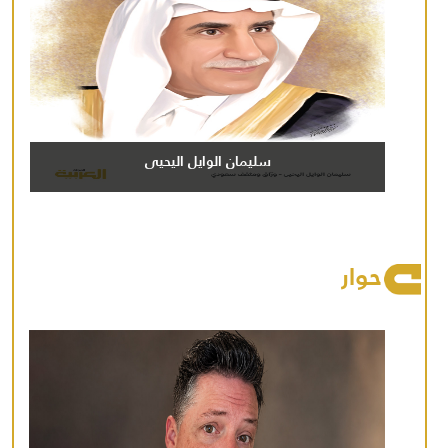
سليمان الوايل اليحيى
حوار