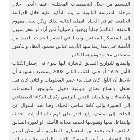
التقسيم من خلال التخصصات المختلفة -علمي/أدبي- خلال
مرحلة المدرسة الثانوية ثم يتم التأكيد عليه خلال الدراسة
الجامعية ثم في الحياة العملية التالية لذلك ولكن يبقى مفهوم
(المثقف الثالث) جذاباً ووجيهاً واختيارياً لمن أراد أو شعر بميول
إلى المعسكر المنافس ولدينا في العصر الحديث العديد من
الأمثلة على هذا ربما منها الأديب عباس محمود العقاد والدكتور
مصطفى محمود وغيرهما الكثير.
والمتابع للتواريخ السابق الإشارة إليها سواء في إصدار الكتاب
الأول 1959 أو حتى الكتاب الثاني 2003 يستطيع وبسهولة أن
يلاحظ أن الأول كان قبل بدء عصر المعلومات والثاني كان قبل
تغلغل واتساع نطاق ونوعية دخول تكنولوجيا المعلومات
والاتصالات وتطبيقات التحول الرقمي وكذلك الذكاء الاصطناعي
إلى الصورة وإلى كافة مناحي الحياة، وهنا نجد السؤال عن
الحاجة إلى (مثقف رابع) قادر على فهم تلك الأدوات الحديثة
والتفاعل معها وتطويعها لخدمه مجاله الأصلي أو لدوره السابق
كمثقف ثالث يجمع بين المعسكرين التقليديين، أم يمكن اعتبار
تلك التقنيات جزأ من المعسكر الثاني -العلوم- ولا حاجة إلى