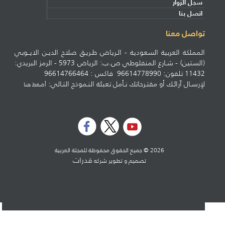
سجل الزوار
اتصل بنا
تواصل معنا
المملكة العربية السعودية - الـرياض طـريـق صلاح الديـن الايــوبي
(الستين) - شـارع المنفلوطي ص.ب: الرياض 5973 - الرمز البريدي:
11432 تلفون: 96614778990 فاكس : 96614766464
لإرسـال آرائـك أو مقتـرحاتك نـأمل تعبئة النـموذج التـالي:
أضغط هنا
2026 © جميع الحقوق محفوظة للمجلة العربية
قدرات
تصميم و تطوير شركه