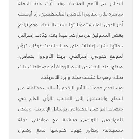
الصادر عن الأمم المتحدة. وقد أثّرت هذه الحملة
مباشرة على ملايين اللاجئين الفلسطينيين، إذ أوقفت
أكبر الدول المانحة تمويلاتها بسبب الادعاء. ومع تراجع
بعض الممولين عن قرارهم فيما بعد، جدّدت إسرائيل
حملتها بشراء إعلانات على محرك البحث غوغل، تروّج
لموقع حكومي إسرائيلي يربط الأونروا بحماس،
ويظهر عند البحث عن اسم الوكالة أو مصطلحات ذات
صلة، وهو ما كشفته مجلة وايرد الأمريكية.
وتستخدم هجمات التأثير الرقمي أساليب مختلفة، من
الخداع والاستفزاز إلى التلاعب بالرأي العام في
منصات التواصل الاجتماعي بوسائل الإنترنت، ويمكن
للمهاجمين التواصل مباشرة مع مواطني دولة
مستهدفة وتجاوز جهود حكومتها لمنع وصول