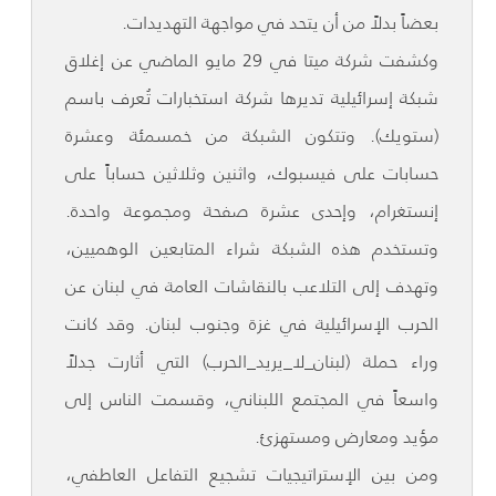
بعضاً بدلاً من أن يتحد في مواجهة التهديدات.
وكشفت شركة ميتا في 29 مايو الماضي عن إغلاق
شبكة إسرائيلية تديرها شركة استخبارات تُعرف باسم
(ستويك). وتتكون الشبكة من خمسمئة وعشرة
حسابات على فيسبوك، واثنين وثلاثين حساباً على
إنستغرام، وإحدى عشرة صفحة ومجموعة واحدة.
وتستخدم هذه الشبكة شراء المتابعين الوهميين،
وتهدف إلى التلاعب بالنقاشات العامة في لبنان عن
الحرب الإسرائيلية في غزة وجنوب لبنان. وقد كانت
وراء حملة (لبنان_لا_يريد_الحرب) التي أثارت جدلاً
واسعاً في المجتمع اللبناني، وقسمت الناس إلى
مؤيد ومعارض ومستهزئ.
ومن بين الإستراتيجيات تشجيع التفاعل العاطفي،