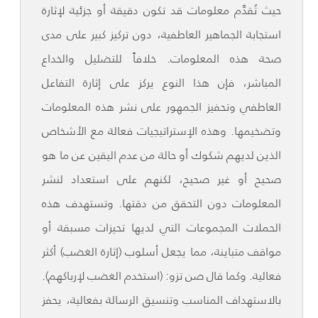
حيث تُقدَّم معلومات قد تكون دقيقة أو جزئية لإثارة
استجابة الجماهير العاطفية، دون تركيز كبير على مدى
صحة هذه المعلومات. خلافاً للتضليل والخداع
المباشر، فإن هذا النوع يركز على إثارة التفاعل
العاطفي وتحفيز الجمهور على نشر هذه المعلومات
وتضخيمها. وهذه الإستراتيجيات فعالة مع الأشخاص
الذين لديهم شكوك أو حالة من عدم اليقين عن ما هو
صحيح أو غير صحيح، لكنهم على استعداد لنشر
المعلومات دون التحقق من دقتها. وتستهدف هذه
الحملات المجموعات التي لديها تحيزات مسبقة أو
مواقف متباينة، مما يجعل أسلوب (إثارة الغضب) أكثر
فعالية. وكما قال صن تزو: (استخدم الغضب لإرباكهم).
بالاستهداف المناسب وتنسيق الرسالة بفعالية، يحفز