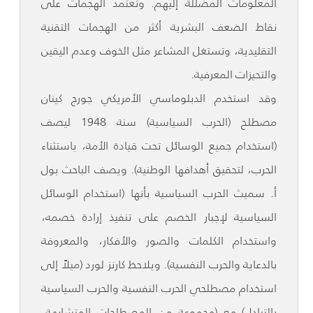
المعلومات المضللة إليهم. وتعتمد الهجمات على
نقاط الضعف البشرية أكثر من الهجمات التقنية
التقليدية، وتستغل المشاعر مثل الخوف وعدم اليقين
والتحيزات المعرفية.
وقد استخدم الدبلوماسي الأمريكي جورج كينان
مصطلح (الحرب السياسية) سنة 1948 ليصف
(استخدام جميع الوسائل تحت قيادة الأمة، باستثناء
الحرب، لتحقيق أهدافها الوطنية). ويصف الباحث بول
أ. سميث الحرب السياسية بأنها (استخدام الوسائل
السياسية لإجبار الخصم على تنفيذ إرادة خصمه،
واستخدام الكلمات والصور والأفكار، والمعروفة
بالدعاية والحرب النفسية). ويلاحظ كارنز لورد (ميلاً إلى
استخدام مصطلحي الحرب النفسية والحرب السياسية
بالتبادل) مع (مجموعة من المصطلحات المتشابهة،