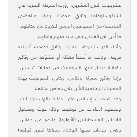
عشرينيات القرن العشرين، زوّرت الشرطة السرية في
تشيكوسلوفاكيا وثائق معقدة لإغراء مناهضي
البلاشفة من الشيوعيين الروس للخروج من مخابئهم،
ما أدى إلى القبض على عديد منهم وقتلهم.
وأثناء الحرب الباردة، انتشرت وثائق حكومية أمريكية
مزيفة، وكانت إما نُسخاً معدَّلة أو مشوّهة من وثائق
حقيقية حصل عليها السوفييت من عمليات تجسس،
وإما وثائق مفبركة بالكامل. وحاول السوفييتُ بهذه
العمليات الإعلامية التأثير على جماهير مختلفة.
وقد اعتمدت إسرائيل على دعاية (الهاسبارا) لنشر
وتضخيم ادعاءات عن توظيف وكالة غوث وتشغيل
اللاجئين الفلسطينيين (الأونروا) عناصر من حماس،
وهي ادعاءات نفتها الوكالة، ونفاها (تقرير كولونا)