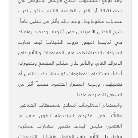
وقد توقع الفيلسوف الكندي مارشال ماكلوهان في
سنة 1970 أن الحرب العالمية الثالثة ستكون (حرب
عصابات معلوماتية)، وبعد ذلك بأكثر من ثلاثين عاماً،
شرح الباحثان الأمريكيان جون أركويلا وديفيد رونفيلد
في كتابهما (ظهور حروب الشبكات) كيف صارت
الصراعات الحديثة تعتمد على المعلومات والتأثير على
الإدراك العام، والتأثير على مشاعر المجتمع وتصوراته
أيضاً، باستخدام المعلومات كوسيلة لجذب الناس أو
تضليلهم، وزعزعة استقرار الخصوم نفسياً أكثر من
السعي لتدميرهم مادياً.
واستخدام المعلومات كسلاح لاستقطاب الجماهير،
والتأثير في أفكارهم استخدمته القوى على مر
العصور، فليس الهدف تحقيق انتصارات عسكرية
فقط، بل التأثير على العقول وتشكيل التصورات