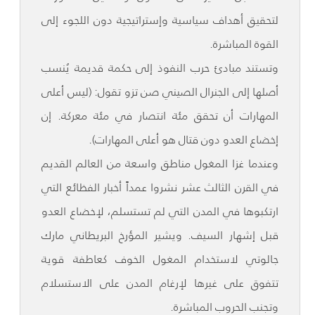
لتحقيق أهداف سياسية وإستراتيجية دون اللجوء إلى
القوة المباشرة.
وتستند مبادئ حرب النفوذ إلى حكمة قديمة يُنسب
أصلها إلى الجنرال الصيني صن تزو تقول: (ليس أعلى
المهارات أن تحقق مئة انتصار في مئة معركة. إن
إخضاع العدو دون قتال هو أعلى المهارات).
وعندما غزا المغول مناطق واسعة من العالم القديم
في القرن الثالث عشر نشروا عمداً أخبار الفظائع التي
ارتكبوها في المدن التي لم تستسلم، لإخضاع العدو
قبل إشهار السيف. ويشير المؤرخ البريطاني مارك
جالوتي لاستخدام المغول الخوف كعاطفة قوية
تتفوق على غيرها لإرغام المدن على الاستسلام
وتجنب الحروب المباشرة.