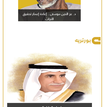
د. عز الدين موسى.. إعادة إعمار تحقيق
التراث
بورتريه