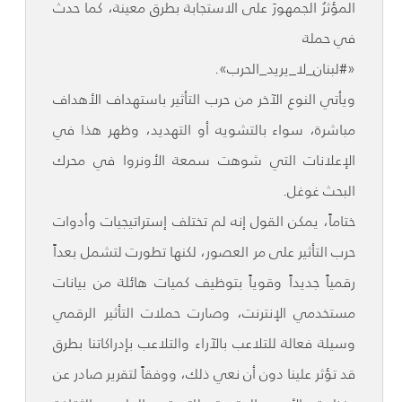
المؤثرُ الجمهورَ على الاستجابة بطرق معينة، كما حدث
في حملة
«#لبنان_لا_يريد_الحرب».
ويأتي النوع الآخر من حرب التأثير باستهداف الأهداف
مباشرة، سواء بالتشويه أو التهديد، وظهر هذا في
الإعلانات التي شوهت سمعة الأونروا في محرك
البحث غوغل.
ختاماً، يمكن القول إنه لم تختلف إستراتيجيات وأدوات
حرب التأثير على مر العصور، لكنها تطورت لتشمل بعداً
رقمياً جديداً وقوياً بتوظيف كميات هائلة من بيانات
مستخدمي الإنترنت، وصارت حملات التأثير الرقمي
وسيلة فعالة للتلاعب بالآراء والتلاعب بإدراكاتنا بطرق
قد تؤثر علينا دون أن نعي ذلك، ووفقاً لتقرير صادر عن