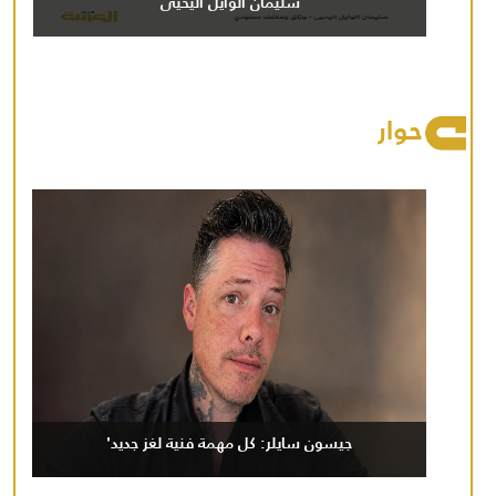
سليمان الوايل اليحيى
حوار
جيسون سايلر: كل مهمة فنية لغز جديد'