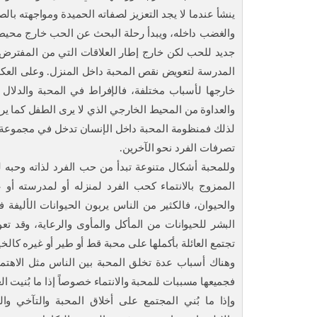
ينشأ عندما لا يجد التعزيز لصفاته الحميدة ومواجهته بال
والغضب داخله، ويبدأ رحلة البحث عن الحب خارج محيطه،
جديد للحب لكن خارج إطار العلاقات التي من المفترض أ
المدرسة لتعويض نقص المحبة داخل المنزل. وعلى العكس 
خارجها لأسباب مختلفة، فالإفراط في المحبة والدلال 
والعداوة من المحيط الخارجي الذي لا يرى الطفل كما يرا
لذلك فمنظومة المحبة داخل الإنسان تدخل في مجموعة م
تصرفات الفرد نحو الآخرين.
وللمحبة أشكال متنوعة تبدأ من حب الفرد لذاته وحبه لو
الممزوج بالانتماء كحب الفرد لمنزله أو لمدرسته أو
والحيوان، فالكثير من الناس يربون الحيوانات الأليفة 
البشر للحيوانات من المأكل والمأوى والرعاية، وقد 
تجتمع العائلة بأكملها على محبة قط أو طير أو غيره كالخيو
وهناك أسباب عدة تخلق المحبة بين الناس مثل الاهتمام و
فجميعها مسببات للمحبة والانتماء خصوصاً إذا ما بُنيت ال
وإذا ما بُني المجتمع على أخلاق المحبة والتآخي وال