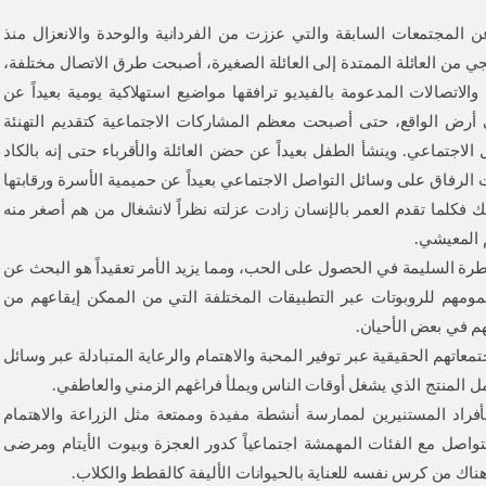
لمجتمعات السابقة والتي عززت من الفردانية والوحدة والانعزال منذ
دريجي من العائلة الممتدة إلى العائلة الصغيرة، أصبحت طرق الاتصال مختلفة،
اتصالات المدعومة بالفيديو ترافقها مواضيع استهلاكية يومية بعيداً عن
أرض الواقع، حتى أصبحت معظم المشاركات الاجتماعية كتقديم التهنئة
الاجتماعي. وينشأ الطفل بعيداً عن حضن العائلة والأقرباء حتى إنه بالكاد
الرفاق على وسائل التواصل الاجتماعي بعيداً عن حميمية الأسرة ورقابتها
ك فكلما تقدم العمر بالإنسان زادت عزلته نظراً لانشغال من هم أصغر منه
م المعيشي.
رة السليمة في الحصول على الحب، ومما يزيد الأمر تعقيداً هو البحث عن
ومهم للروبوتات عبر التطبيقات المختلفة التي من الممكن إيقاعهم من
تهم في بعض الأحيان.
معاتهم الحقيقية عبر توفير المحبة والاهتمام والرعاية المتبادلة عبر وسائل
مل المنتج الذي يشغل أوقات الناس ويملأ فراغهم الزمني والعاطفي.
فراد المستنيرين لممارسة أنشطة مفيدة وممتعة مثل الزراعة والاهتمام
تواصل مع الفئات المهمشة اجتماعياً كدور العجزة وبيوت الأيتام ومرضى
ناك من كرس نفسه للعناية بالحيوانات الأليفة كالقطط والكلاب.