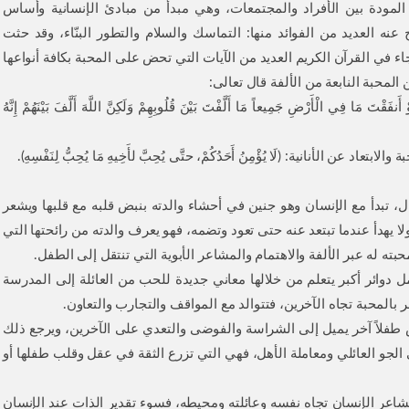
المودة بين الأفراد والمجتمعات، وهي مبدأ من مبادئ الإنسانية وأساس
عنه العديد من الفوائد منها: التماسك والسلام والتطور البنّاء، وقد حثت
جاء في القرآن الكريم العديد من الآيات التي تحض على المحبة بكافة أنواعها
المحبة النابعة من الألفة قال تعالى:
ْ أَنفَقْتَ مَا فِي الْأَرْضِ جَمِيعاً مَا أَلَّفْتَ بَيْنَ قُلُوبِهِمْ وَلَكِنَّ اللَّهَ أَلَّفَ بَيْنَهُمْ إِنَّهُ
لأنانية: (لَا يُؤْمِنُ أَحَدُكُمْ، حتَّى يُحِبَّ لأَخِيهِ مَا يُحِبُّ لِنَفْسِهِ).
، تبدأ مع الإنسان وهو جنين في أحشاء والدته بنبض قلبه مع قلبها ويشعر
ولا يهدأ عندما تبتعد عنه حتى تعود وتضمه، فهو يعرف والدته من رائحتها التي
محبته له عبر الألفة والاهتمام والمشاعر الأبوية التي تنتقل إلى الطفل.
 دوائر أكبر يتعلم من خلالها معاني جديدة للحب من العائلة إلى المدرسة
المحبة تجاه الآخرين، فتتوالد مع المواقف والتجارب والتعاون.
نقيض طفلاً آخر يميل إلى الشراسة والفوضى والتعدي على الآخرين، ويرجع ذلك
 الجو العائلي ومعاملة الأهل، فهي التي تزرع الثقة في عقل وقلب طفلها أو
اعر الإنسان تجاه نفسه وعائلته ومحيطه، فسوء تقدير الذات عند الإنسان