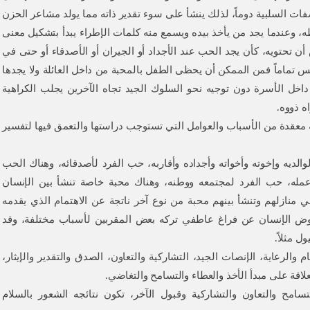
صفات السلبية دوماً، لذلك ينشأ على سوء تقدير ذاته مما يولد مشاعر الحزن
 وعندما يجد من يأخذ بيده ويسمع منه كلمات الإطراء يبدأ بتشكيل معنى
ن تحتويه، كأن يجد الحب عند الأجداد أو الجيران أو الأصدقاء أو حتى في
تماماً فمن الممكن أن يحظى الطفل بالمحبة من داخل العائلة ولا يجدها
داخل الأسرة دون توجيه نحو السلوك الجيد تجاه الآخرين يجلب الكراهية
ه ذووه.
عقدة من الأسباب والعوامل التي تستوجب دراستها والتعمق فيها لتفسير
الديه وإخوته وأخواته وأجداده وأقاربه، حب الفرد لأصدقائه، وهناك الحب
 عمله، حب الفرد لمجتمعه ووطنه، وهناك محبة خاصة تنشأ بين الإنسان
في منازلهم وتنشأ بينهم محبة من نوع آخر ناتجة عن الاهتمام الذي يقدمه
تعوض الإنسان عن فراغ عاطفي تركه بعض المقربين لأسباب مختلفة، وقد
ل مثلاً.
الرعاية، الإنصات الجيد، التشاركية والتعاون، الصدق والتقدير والإيثار،
علاقة على مبدأ الأخذ والعطاء والتسامح والتغاضي.
تسامح والتعاون والتشاركية وقبول الآخر، تكون نتائجه الشعور بالسلام