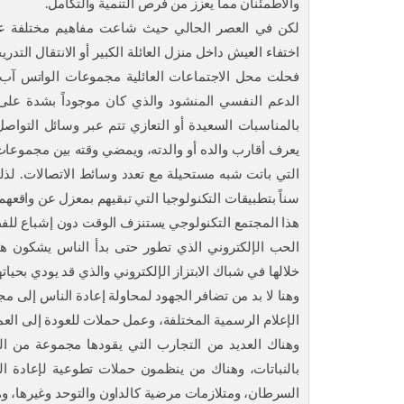
والاطمئنان مما يعزز من فرص التنمية والتكامل.
لكن في العصر الحالي حيث شاعت مفاهيم مختلفة عن ا
اختفاء العيش داخل منزل العائلة الكبير أو الانتقال الت
فحلت محل الاجتماعات العائلية مجموعات الواتس آب وال
الدعم النفسي المنشود والذي كان موجوداً بشدة على 
بالمناسبات السعيدة أو التعازي تتم عبر وسائل التواصل 
يعرف أقارب والده أو والدته، ويمضي وقته بين مجموعات 
التي باتت شبه مستحيلة مع تعدد وسائط الاتصالات. لذل
سناً بتطبيقات التكنولوجيا التي تبقيهم بمعزل عن واقعه
هذا المجتمع التكنولوجي يستنزف الوقت دون إشباع للفط
الحب الإلكتروني الذي تطور حتى بدأ الناس يشكون هم
خلالها في شباك الابتزاز الإلكتروني والذي قد يودي بحيا
وهنا لا بد من تضافر الجهود لمحاولة إعادة الناس إلى مجت
الإعلام الرسمية المختلفة، وعمل حملات للعودة إلى الع
وهناك العديد من التجارب التي يقودها مجموعة من الأ
بالنباتات، وهناك من ينظمون حملات تطوعية لإعادة ال
السرطان، ومتلازمات مرضية كالداون والتوحد وغيرها، وه