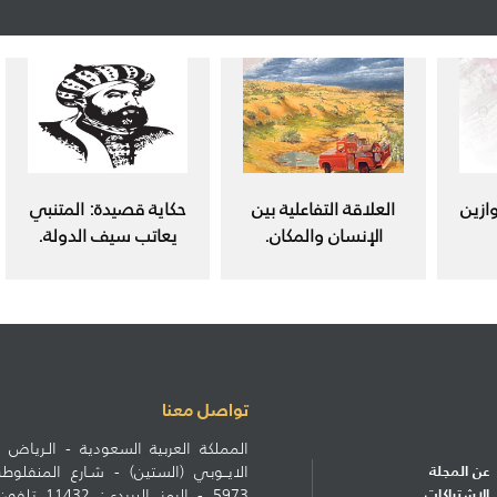
ازين
العلاقة التفاعلية بين
حكاية قصيدة: المتنبي
الإنسان والمكان.
يعاتب سيف الدولة.
تواصل معنا
المملكة العربية السعودية - الـرياض ط
عن المجلة
الايــوبي (الستين) - شـارع المنف
الاشتراكات