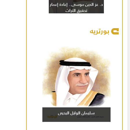
د. عز الدين موسى.. إعادة إعمار
تحقيق التراث
بورتريه
سليمان الوايل اليحيى