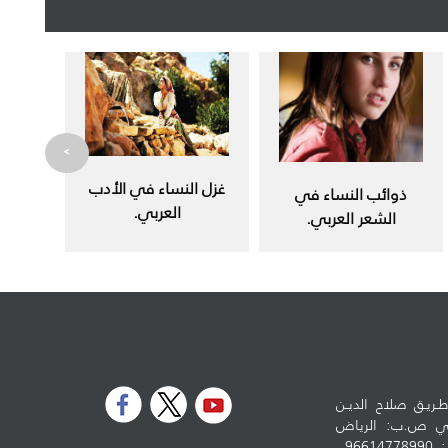
>
غزل النساء في الأدب
ذوائب النساء في
العربي.
الشعر العربي.
ـريـق صلاح الديـن
لوطي ص.ب: الرياض
5973 - الرمز البريدي: 11432 تلفون: 96614778990