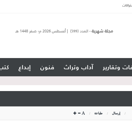
تراكات
مجلة شهرية
- العدد (
) | أغسطس 2026 م- صفر 1448 هـ
599
ات وتقارير
آداب وتراث
فنون
إبداع
كتب
إرسال
طباعة