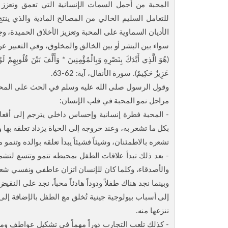
المحبة من أجمل السمات الإنسانية التي تعمق وتعزز 
للتعامل السليم الخالي من المصالح المادية والذي ينتج 
الأديان السماوية على المحبة وتعزيز الأخلاق الحميدة، و
سواء بين البشر أو بين الخالق والمخلوق، وفي التعبير عن 
(هُوَ الَّذِي أَيَّدَكَ بِنَصْرِهِ وَبِالْمُؤْمِنِينَ * وَأَلَّفَ بَيْنَ قُلُوبِهِمْ لَو
عَزِيزٌ حَكِيمٌ). سورة الأنفال، آية: 62-63.
وقول الرسول صلى الله عليه وسلم في الحث على المحبة والابتعاد عن ا
مراحل نمو المحبة في قلب الإنسان:
- المحبة فطرة إنسانية وإحساس داخلي يترجم إلى أفعال
بكل ما تشعر به، وعند خروجه إلى الحياة يزداد تعلقه بها 
تشعره بالاطمئنان، وشيئاً فشيئاً يبدأ تعلقه بوالده وتنمو 
- بعد ذلك تبدأ علاقات الطفل بمحيطه تنمو وتتسع لتشمل
والأصدقاء، وكلما كان للإنسان اتزان عاطفي ونفسي شعر ب
وبينما نجد هناك طفلاً ودوداً هادئاً محباً، نجد على ال
إلى أسباب بيولوجية جينية تُخلق مع الطفل بالإضافة إلى
تنزعها منه.
- كذلك تلعب التجارب دوراً مهماً في تشكيل عواطف ومش