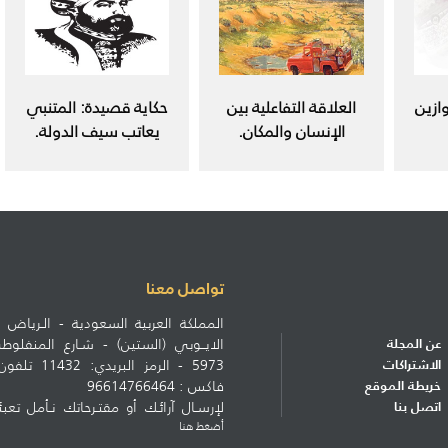
ازين
العلاقة التفاعلية بين
حكاية قصيدة: المتنبي
الإنسان والمكان.
يعاتب سيف الدولة.
تواصل معنا
المملكة العربية السعودية - الـرياض ط
عن المجلة
الايــوبي (الستين) - شـارع المنف
الاشتراكات
خريطة الموقع
فاكس : 96614766464
اتصل بنا
لإرسـال آرائـك أو مقتـرحاتك نـأمل تعبئ
أضغط هنا