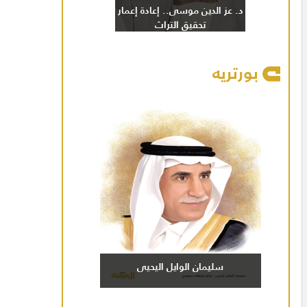
د. عز الدين موسى.. إعادة إعمار
تحقيق التراث
بورتريه
سليمان الوايل اليحيى