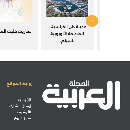
<
 في مجتمع
مدينة كان الفرنسية..
عفاريت قلبت المو
ث العلمي.
العاصمة الأوروبية
.
للسينم.
روابط الموقع
الرئيسيه
إرسال مشاركة
الأرشيف
سجل الزوار