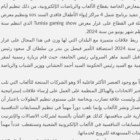
لمعارض الخاصة بقطاع الألعاب والرياضات الإلكترونية، من ذلك تنظيم أيام
تنشيطية بالمؤسسات التي تضم الفئات الهشة على غرار تنفيذ برنامج شمل 4 مراكز إيواء الأطفال فاقدي السند sos وتنظيم معرض
سنوي يضم مختلف الشركات والهياكل الخاصة المتداخلة في القطاع على غرار معرض Tunisia gaming show الذي انتظم سنة
ل ربط علاقات متميزة مع البلدان التي لها وزن في هذا المجال على غرار
المملكة العربية السعودية، حيث تم خلال شهر أبريل من سنة 2024 استضافة الأمير فيصل بن بندر بن سلطان آل سعود رئيس
ن قبل السيد ماهر السرولي رئيس الجامعة، حيث قام بزيارة رسمية لمقر
ة مع السيد رئيس الحكومة السيد أحمد الحشاني ووزير الشباب والرياضة
 مع وجود العنصر الأكثر فاعلية ألا وهو الشركات المنتجة للألعاب التي تلب
يجبر الاتحادات والهياكل المنظمة على العمل على إرساء علاقات إستراتيجية
كامل وليست علاقة تضارب، وبخاصة على مستوى تنظيم البطولات باعتبار أن
ار ونشر الألعاب وإنما تلعب دوراً مهماً في تنظيم المسابقات التنافسية
لقارية على منافستها. كذلك هو الشأن بالنسبة لشركات الاتصالات والإنترنيت
سابقات التنافسية في الألعاب الإلكترونية الشعبية وتستقطب عدداً مهماً
ات المستهدفة للترويج لخدماتها.