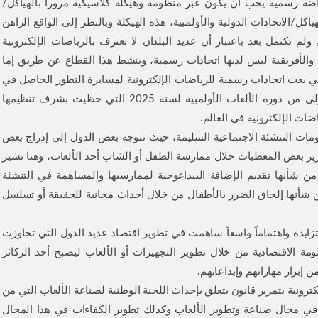
اضة رسمية يجب أن يكون عبر منظومة وهيكلة كلاسيكية مروراً بالهياكل/
ياكل/الاتحادات الدولية والأولمبية، هذه الهيكلة وبالنظر إلى الواقع الراهن
لم تكتمل بعد باعتبار أن عديد البلدان لا تعترف بالرياضات الإلكترونية
ها والأفريقية ليس لديها اتحادات رسمية، وينشط هذا القطاع عن طريق إما
ي بعث اتحادات رسمية للرياضات الإلكترونية لمسايرة التطور الحاصل في
المجال الرياضي، وبخاصة مع الإعلان عن النسخة الأولى من دورة الألعاب الأولمبية لسنة 2025 التي حظيت بشرف تنظيمها
ياضات الإلكترونية في العالم.
قومات التنشئة الاجتماعية السليمة، حيث تتوجه بعض الدول إلى إدراج بعض
تمرير بعض المعطيات خلال ممارسة الطفل أو الشاب أحد الألعاب، وهنا نشير
ي من شأنها تقديم الإضافة البيداغوجية لممارسيها والمساهمة في التنشئة
ن شأنها إلحاق الضرر بالأطفال من خلال أحداث مجانبة للحقيقة أو تسلسل
متزايدة واهتماماً واسعاً ساهمت في تطوير اقتصاد عديد الدول التي تجاوزت
ة الاقتصادية من خلال تطوير التجهيزات أو الألعاب ليصبح أحد الركائز
إبراز مهاراتهم وإبداعاتهم.
رونية بتمرير قانون يتعلق بإحداث اللجنة الوطنية لصناعة الألعاب التي من
 في مجال صناعة وتطوير الألعاب وكذلك تطوير الكفاءات في هذا المجال