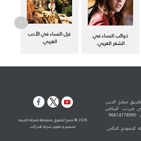
>
غزل النساء في الأدب
ذوائب النساء في
العربي.
الشعر العربي.
ـريـق صلاح الديـن
لوطي ص.ب: الرياض
5973 - الرمز البريدي: 11432 تلفون: 96614778990
2026 © جميع الحقوق محفوظة للمجلة العربية
قدرات
تصميم و تطوير شركه
ة النـموذج التـالي: