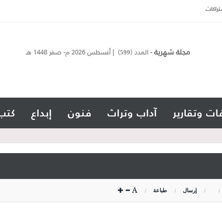
تراكات
مجلة شهرية
- العدد (
) | أغسطس 2026 م- صفر 1448 هـ
599
ات وتقارير
آداب وتراث
فنون
إبداع
كتب
إرسال
طباعة