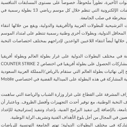
وات الأخيرة، تطوراً ملحوظاً، خصوصاً على مستوى المسابقات التنافسية
المحلية والدولية، تحت إشراف الجامعة التونسية للرياضات الإلكترونية التي تنظم خلال كل موسم رياضي 13 بطولة رسمية في
ترشيحية للبطولات العربية والأفريقية والدولية، ويقع من خلالها انتقاء
ي المحافل الدولية، وبطولات أخرى وطنية رسمية تنتظم على امتداد الموسم
خلالها أيضاً انتقاء اللاعبين الواعدين لإدراجهم بمختلف اختصاصات النخبة
 في مختلف البطولات الدولية على غرار بطولة العالم وبطولة أفريقيا
والبطولة العربية. ومن أبرز النتائج المحققة خلال هذه المشاركات الحصول على بطولة أفريقيا في اختصاص COUNTER STRIKE 2
 نهائيات بطولة العالم التي ستقام بالرياض/المملكة العربية السعودية
شهر نوفمبر من سنة 2024، وتحصلت المنتخبات النسائية المشاركة في هذه البطولة على الميدالية الفضية في اختصاصي Mobile
راف المشرفة على القطاع على غرار وزارة الشباب والرياضة التي ساهمت
لنخبة الوطنية، مع توفير أحدث التجهيزات وأفضل الظروف. وباعتبار أن
معة، بالإضافة إلى تنفيذ البرامج الفنية، بإعداد وتنفيذ إستراتيجية للإعداد
ن في المجال من أجل بلوغ الأهداف الفنية وتشريف الراية الوطنية.
ركة في مختلف البطولات الدولية؛ تهتم الجامعة التونسية للرياضات