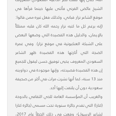
الشيخ عائض القرني فأثنى عليها حينما قرأها في
موقع الشاعر نزار قباني، وكذلك فعل غيره ممن قالوا:
(إنه برغم كل ما كتبه نزار رحمه الله كان قلبه ممتلئاً
بالإيمان، والدليل هذه القصيدة التي وضعها البعض
على الشبكة العنكبوتية في موقع نزار). وفي غمرة
الضجة التي أثارتها هذه القصيدة ظهر الشاعر
السعودي المعروف يحيى توفيق حسن ليقول للجميع
إن هذه القصيدة قصيدته، وإنها موجودة في دواوينه
منذ 13 سنة، كما أنها نشرت مرات في أكثر من صحيفة
سعودية دون أن يلتفت إليها أحد.
والغريب أن المؤسسة العامة للحي الثقافي بالدوحة
(كتارا) التي تقدم جائزة سنوية تحت مسمى (جائزة كتارا
لشاعر الرسول)؛ وقعت في ذلك الخطأ عام 2017،