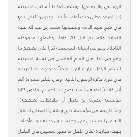
الروحاني والإيماني). وكشف لعكاظ أنه كتب قصيدته
(عز الورود وطال فيك أوام، وأرقت وحدي والأنام نيام)
في مدح سيد الأمة وشفيعها محمد بن عبدالله عليه
الصلاة والسلام قبل 20 عاماً، وضمتها مجموعته
الكاملة. وعبر عن امتنانه لمؤسسة كتارا على تصحيح ما
وقع من خطأ في العام الماضي من نسبة قصيدته
للشاعر الراحل نزار قباني، مثمناً دعوتهم له لتكريمه
في دورة جائزة الرسول الثانية. وقال شاعر سمراء: (لم
أكن غاضباً ليقيني بأنه لا يصح إلا الصحيح، ولكون كتارا
مؤسسة محترمة لن تغفل أي ملاحظات تصحيحية).
وعدّ تكريمه من مؤسسة خارج وطنه ردًّا لبعض الاعتبار
لأنه من المنسيين في وطنه، على حد تعبيره. وأضاف
بلهجة حجازية: (على الأقل ما نسير منسيين في الداخل