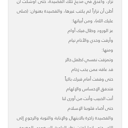
نزار، وأغدق في مديح تلك القصيدة، حتى أوشكت أن
أظن أن نزاراً لم يكتب غيرها، والقصيدة بعنوان: (صلى
عليك الله)، ومن أبياتها:
عز الورود وطال فيك أوام
وأرقت وحدي والأنام نيام
ومنها:
وتمزقت نفسي كطفل حائر
قد عاقه عمن يحب زحام
حتى وقفت أمام قبرك باكياً
فتدفق الإحساس والإلهام
أنت الحبيب وأنت من أورى لنا
حتى أضاء قلوبنا الإسلام
والقصيدة زاخرة بالابتهال والإنابة والتوبة والرجوع إلى
الله، حتى إنها لفتت نظر الداعية السعودي المعروف