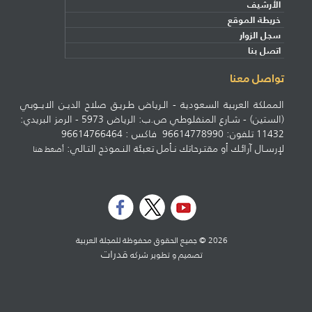
الأرشيف
خريطة الموقع
سجل الزوار
اتصل بنا
تواصل معنا
المملكة العربية السعودية - الـرياض طـريـق صلاح الديـن الايــوبي
(الستين) - شـارع المنفلوطي ص.ب: الرياض 5973 - الرمز البريدي:
11432 تلفون: 96614778990 فاكس : 96614766464
لإرسـال آرائـك أو مقتـرحاتك نـأمل تعبئة النـموذج التـالي:
أضغط هنا
2026 © جميع الحقوق محفوظة للمجلة العربية
قدرات
تصميم و تطوير شركه