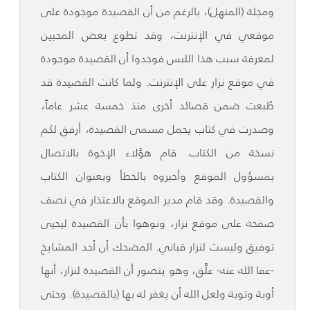
ومجلة (المنهل)، بالرغم من أن القصيدة موجودة على
موقعي في الإنترنت، وقد تطوع بعض المحبين
لمعرفة سبب هذا اللبس فوجدوا أن القصيدة موجودة
في موقع نزار على الإنترنت. ولما كانت القصيدة قد
طُبعت ضمن قصائد أخرى منذ خمسة عشر عاماً،
وصدرت في كتاب يحمل مسمى القصيدة، أرفق لكم
نسخة من الكتاب. قام هؤلاء الإخوة بالاتصال
بمسؤول الموقع وأخبروه بالخطأ وبعنوان الكتاب
والقصيدة. وقد قام مدير الموقع بالاعتذار في نصف
صفحة على موقع نزار، ونوهوا بأن القصيدة ليحيى
توفيق وليست لنزار قباني. المضحك أن أحد المشايخ
-عفا الله عنه- علَّق، وهو يتصور أن القصيدة لنزار، أنها
أوبة وتوبة ولعل الله أن يغفر له بها (بالقصيدة). وحتى