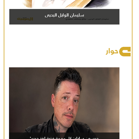
سليمان الوايل اليحيى
حوار
جيسون سايلر: كل مهمة فنية لغز جديد'