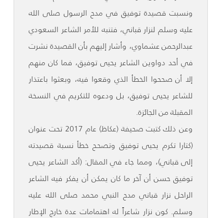
ونسبت قصيدة توفيق في مدح الرسول صلى الله
عليه وسلم لنزار قباني، فتنبه للأمر الشاعر السعودي
عبدالرحمن عشماوي، وأشار إليهم بأن القصيدة نشرت
في أحد دواوين الشاعر يحيى توفيق، فما كان منهم
إلا أن صححوا الخطأ الذي وقعوا فيه، وبعثوا باعتذار
للشاعر يحيى توفيق، بل ودعوه للتكريم في النسخة
المقبلة من الجائزة.
وعن ذلك كتبت صحيفة (عكاظ) عام 2017 تحت عنوان
(كتارا تكرم يحيى توفيق وتصحح خطأ نسبة قصيدته
إلى قباني)، ومما جاء في المقال: (أكد الشاعر يحيى
توفيق حسن أن آخر ما كان يمكن أن يفكر فيه الشاعر
الراحل نزار قباني مدح النبي محمد صلى الله عليه
وسلم. كون نزار شاعراً له اهتمامات عدة خارج الإطار