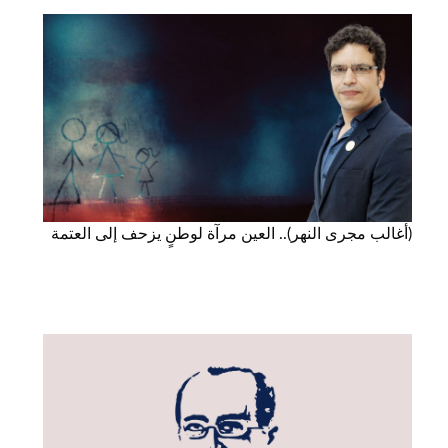
(أغالب مجرى النهر).. العين مرآة لوطنٍ يزحف إلى العتمة