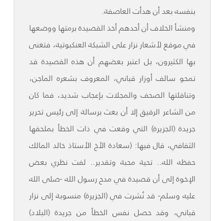
بنفسه بعد أن هدأت العاصفة.
ومنشأ الخلاف أن أحدهم أخذ القصيدة برمتها ووضعها
في موقع لأشعار نزار على الشبكة العنكبوتية، فتغنى
بها الكثيرون، بل اعتبر بعضهم أن هذه القصيدة قد
تمحو سالف أوزار قباني، المعروف بشعره الماجن،
وتناقلتها الصحف والمجلات بإعجاب شديد، فما كان
من الشاعر الرقيق إلا أن بعث برسالة إلى رئيس تحرير
جريدة (الجزيرة) التي وقعت في ذات الخطأ بملحقها
الثقافي، قال فيها: (سعادة الأخ الأستاذ خالد المالك
حفظه الله.. تحية محبة وتقدير.. لفت نظري بعض
الإخوة إلى أن قصيدة في مدح رسول الله -صلى الله
عليه وسلم- قد نُشرت في (الجزيرة) منسوبة إلى نزار
قباني، وقد حصل نفس الخطأ من جريدة (البلاد)