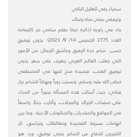
سمراء رقي للعليل الباكي
وترفقي بفتى مناه رضاك
جاء في زاوية (ذاكرة حية) بقلم سامي تتر (اليمامة
العدد 2775 الخميس 14/ 9/ 2023): يحيى توفيق
حسن.. شاعر جدة الرقيق وعاشق الجمال: من الأمور
التي جعلت العالم العربي يتعرف على شعر يحيى
توفيق العذب، قصيدة مدح كتبها في المصطفى
صلى الله عليه وسلم، ونسبت زوراً وبهتاناً للشاعر نزار
قباني، حيث أسالت هذه المسألة بحوراً من المداد
على صفحات الجرائد والمجلات، وأثارت جدلاً واسعاً
في المواقع والمنتديات والصالونات الأدبية. وما بين
اتهامات بسرقة القصيدة ومغالطات وتراشق، ثار
الكثيرون للدفاع عن الشاعر يحيى توفيق، ورد هو