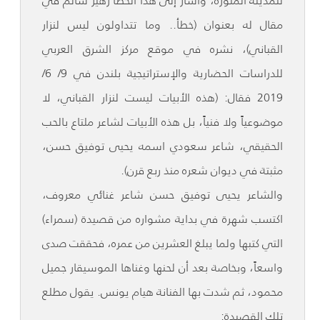
للمدينة المنورة، وأشار إلى هذا الخطأ زهير سالم في
مقال له بعنوان (خطأ.. وما تتداولون ليس لنزار
القباني)، نشره في موقع مركز الشرق العربي
للدراسات الحضارية والإستراتيجية بلندن في 9/ 6/
2019 فقال: (هذه الأبيات ليست لنزار القباني، لا
موضوعياً ولا فنياً، بل هذه الأبيات لشاعر ملتاع بالحب
الحقيقي، شاعر سعودي اسمه يحيى توفيق حسن،
مثبتة في ديوان شعره منذ ربع قرن).
والشاعر يحيى توفيق حسن شاعر غنائي معروف،
اكتسب شهرة في بداية مشواره من قصيدة (سمراء)
التي كتبها ولما يبلغ العشرين من عمره، فحققت صدى
واسعاً، وبخاصة بعد أن لحنها وغناها الموسيقار جميل
محمود، ثم شدت بها الفنانة هيام يونس. يقول مطلع
تلك القصيدة: