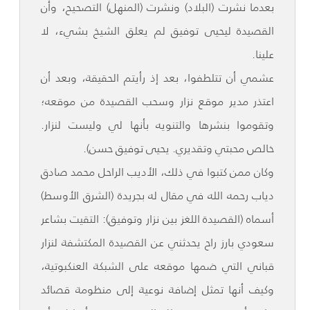
بعدما نشرت (البلاد) ونشرت (المنهل) التصحيح، وأن
القصيدة ليحيى توفيق لم يعلق الشيخ بشيء، لا
علينا.
عشمي أن تتلطفوا، بعد إذ رأيتم الحقيقة، وبعد أن
اعتذر مدير موقع نزار وسحب القصيدة من موقعه؛
وتقوموا بنشرها والتنويه بأنها لي وليست لنزار.
خالص محبتي وتقديري. يحيى توفيق حسن).
وكان ممن كتبوا في ذلك، الأديب الراحل محمد صادق
دياب رحمه الله في مقال له بجريدة (الشرق الأوسط)
أسماه (القصيدة اللغز بين نزار وتوفيق): التقيت بشاعر
سعودي بارز راح يحدثني عن القصيدة المكتشفة لنزار
قباني التي ضمها موقعه على الشبكة العنكبوتية،
وكيف أنها تمثل إضافة نوعية إلى منظومة قصائد