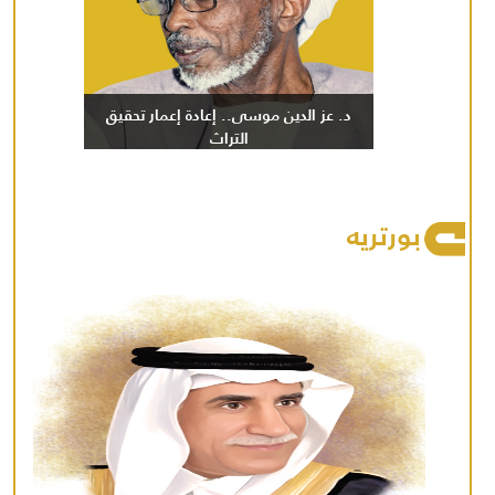
د. عز الدين موسى.. إعادة إعمار تحقيق
التراث
بورتريه