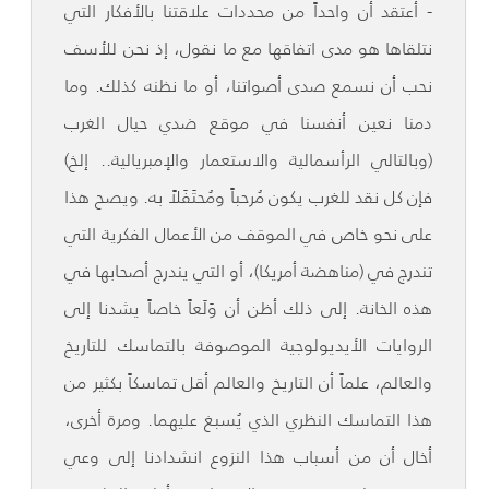
- أعتقد أن واحداً من محددات علاقتنا بالأفكار التي
نتلقاها هو مدى اتفاقها مع ما نقول، إذ نحن للأسف
نحب أن نسمع صدى أصواتنا، أو ما نظنه كذلك. وما
دمنا نعين أنفسنا في موقع ضدي حيال الغرب
(وبالتالي الرأسمالية والاستعمار والإمبريالية.. إلخ)
فإن كل نقد للغرب يكون مُرحباً ومُحتَفَلاً به. ويصح هذا
على نحو خاص في الموقف من الأعمال الفكرية التي
تندرج في (مناهضة أمريكا)، أو التي يندرج أصحابها في
هذه الخانة. إلى ذلك أظن أن وَلَعاً خاصاً يشدنا إلى
الروايات الأيديولوجية الموصوفة بالتماسك للتاريخ
والعالم، علماً أن التاريخ والعالم أقل تماسكاً بكثير من
هذا التماسك النظري الذي يُسبغ عليهما. ومرة أخرى،
أخال أن من أسباب هذا النزوع انشدادنا إلى وعي