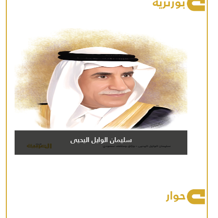
بورتريه
سليمان الوايل اليحيى
حوار