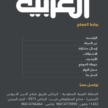
روابط الموقع
الرئيسيه
عن المجلة
إرسال مشاركة
الاشتراكات
الأرشيف
خريطة الموقع
سجل الزوار
اتصل بنا
تواصل معنا
المملكة العربية السعودية - الـرياض طـريـق صلاح الديـن الايــوبي
(الستين) - شـارع المنفلوطي ص.ب: الرياض 5973 - الرمز البريدي:
11432 تلفون: 96614778990 فاكس : 96614766464