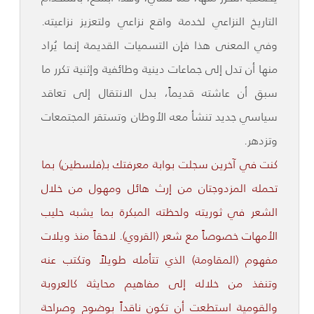
التاريخ النزاعي لخدمة واقع نزاعي ولتعزيز نزاعيته.
وفي المعنى هذا فإن التسميات القديمة إنما يُراد
منها أن تدل إلى جماعات دينية وطائفية وإثنية تكرر ما
سبق أن عاشته قديماً، بدل الانتقال إلى تعاقد
سياسي جديد تنشأ معه الأوطان وتستقر المجتمعات
وتزدهر.
كنت في آخرين سجلت بوابة معرفتك بـ(فلسطين) بما
تحمله المزدوجتان من إرث هائل ومهول من خلال
الشعر في ثوريته ولحظته المبكرة بما يشبه حليب
الأمهات خصوصاً مع شعر (القروي). لاحقاً منذ ويلات
مفهوم (المقاومة) الذي تتأمله طويلاً وتكتب عنه
وتنفذ من خلاله إلى مفاهيم محايثة كالعروبة
والقومية استطعت أن تكون ناقداً بوضوح وصراحة