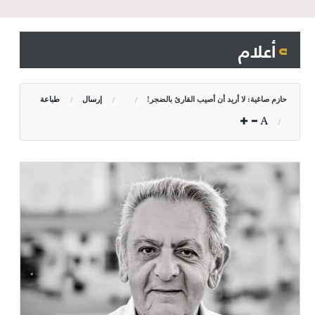
أعلام
حازم صاغية: لا أريد أن أصيب القارئ بالضجر!
إرسال
طباعة