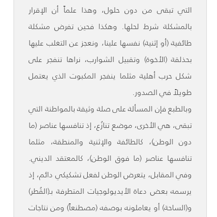
التي تبقى من دون حلول، وهذا علماً أن الإقرار
بالمشكلة شرط لحلها. وهكذا فحين تفرض مشكلة
طائفية (أو إثنية) نفسها علينا، ونعجز عن التغلب عليها
بحذلقة (الأخوة) وتقبيل الشوارب، نراها تنفجر على
شكل حرب أهلية مثلما ينفجر المكبوت الذي يعتمل
طويلاً في الصدور.
وبالطبع فإن المسألة على صلة وثيقة بالمواطنة التي
تبقى، هي الأخرى، موضع تنازُع، إذ تنافسها عناصر (ما
دون الوطن)، كالطائفة والإثنية والمنطقة، مثلما
تنافسها عناصر (ما فوق الوطن)، كالمعتقد الديني.
وفي المقابل، يتعرض الوطن لفعل تشكيكي دائم، إذ
يرسمه بعض دعاة الأيديولوجيات المتطرفة بـ(القُطر)
و(الساحة) أو يعاملونه بوصفه (مصطنعاً) ومن نتاجات