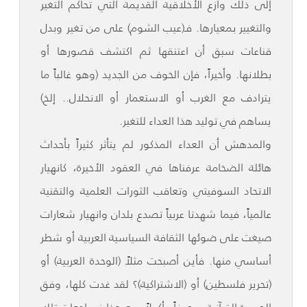
إلى ذلك وازع الأخلاقية القديمة التي تحاكم التغير
والتغيير بمعيارها. فـ(عيب الشوم) على من تغير وبدل
قناعات سبق أن اعتنقها ثم اكتشف قصورها أو
بطلانها. وأخيراً، فإن الخوف من الجديد (وهو غالباً ما
يترادف مع الغرب أو الاستعمار أو الانحلال.. إلخ)
يساهم في توليد هذا العداء للتغير.
والمدهش أن العداء المذكور لم يتأثر كثيراً بأحداث
هائلة الضخامة عرفناها في العقود الأخيرة، كانهيار
الاتحاد السوفيتي وتعاقب الثورات العلمية والتقنية
عالمياً، فيما شهدنا عربياً تصدع بلدان وانهيار شعارات
صيغت على ضوئها الثقافة السياسية العربية أو شطر
أساسي منها. فأين أصبحت مثلاً (الوحدة العربية) أو
(تحرير فلسطين) أو (الاشتراكية)؟ لقد غدت كلها، وفق