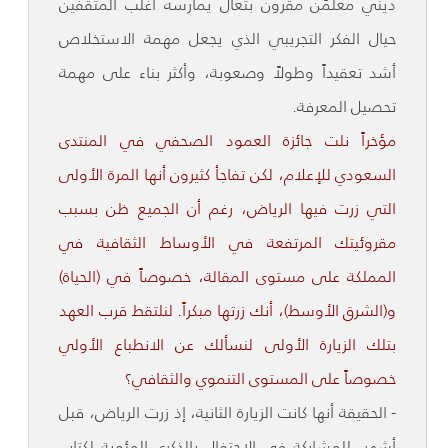
ديني معلمَن مقرون بتعال يمارسه أغلب المثقفين
حيال الفكر التجريبي الذي يجعل مهمة الاستخلاص
أشد تعقيداً وطولاً وصعوبة، وأكثر بناء على مهمة
تحصيل المعرفة.
مؤخراً نلت جائزة العمود الصحفي في المنتدى
السعودي للإعلام، لكن تفاجأ كثيرون أنها المرة الأولى
التي زرت فيها الرياض، رغم أن الجميع ظن بسبب
مقروئيتك المرتفعة في الأوساط الثقافية في
المملكة على مستوى المقالة، خصوصاً في (الحياة)
و(الشرق الأوسط)، أنك زرتها مبكراً. لنلتقط قرب العهد
بتلك الزيارة الأولى لنسألك عن الانطباع الأولي
خصوصاً على المستوى التنموي والثقافي؟
- الحقيقة أنها كانت الزيارة الثانية، إذ زرت الرياض، قبل
أشهر، للمشاركة في الاحتفال بالذكرى المئوية لكتاب