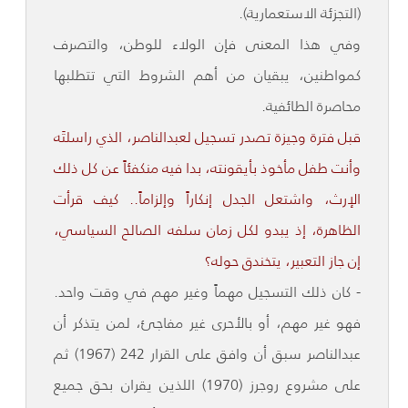
(التجزئة الاستعمارية).
وفي هذا المعنى فإن الولاء للوطن، والتصرف
كمواطنين، يبقيان من أهم الشروط التي تتطلبها
محاصرة الطائفية.
قبل فترة وجيزة تصدر تسجيل لعبدالناصر، الذي راسلتَه
وأنت طفل مأخوذ بأيقونته، بدا فيه منكفئاً عن كل ذلك
الإرث، واشتعل الجدل إنكاراً وإلزاماً.. كيف قرأت
الظاهرة، إذ يبدو لكل زمان سلفه الصالح السياسي،
إن جاز التعبير، يتخندق حوله؟
- كان ذلك التسجيل مهماً وغير مهم في وقت واحد.
فهو غير مهم، أو بالأحرى غير مفاجئ، لمن يتذكر أن
عبدالناصر سبق أن وافق على القرار 242 (1967) ثم
على مشروع روجرز (1970) اللذين يقران بحق جميع