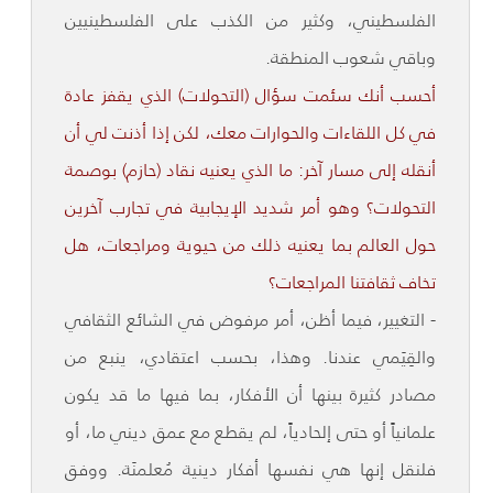
الفلسطيني، وكثير من الكذب على الفلسطينيين
وباقي شعوب المنطقة.
أحسب أنك سئمت سؤال (التحولات) الذي يقفز عادة
في كل اللقاءات والحوارات معك، لكن إذا أذنت لي أن
أنقله إلى مسار آخر: ما الذي يعنيه نقاد (حازم) بوصمة
التحولات؟ وهو أمر شديد الإيجابية في تجارب آخرين
حول العالم بما يعنيه ذلك من حيوية ومراجعات، هل
تخاف ثقافتنا المراجعات؟
- التغيير، فيما أظن، أمر مرفوض في الشائع الثقافي
والقِيَمي عندنا. وهذا، بحسب اعتقادي، ينبع من
مصادر كثيرة بينها أن الأفكار، بما فيها ما قد يكون
علمانياً أو حتى إلحادياً، لم يقطع مع عمق ديني ما، أو
فلنقل إنها هي نفسها أفكار دينية مُعلمنَة. ووفق