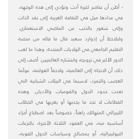
- أظن أن عناصر كثيرة أدت وتؤدي إلى هذه الوجهة،
في عدادها ميل في الثقافة الغربية إلى نقد الذات
وإلى شعور بالذنب عن الماضي الاستعماري.
ولنلاحظ أن إدوارد سعيد قال ما قاله من منصة
التعليم الجامعي في الولايات المتحدة، وهذا ما لعب
الدور الأكبر في ترويجه وانتشاره العالميين. أضف إلى
ذلك أن الاتجاه إلى العالمية، ولاحقاً العولمة، عولَما
الغضب والتمرد، لاسيما في البيئات الشبابية التي
تعدت حدود الدول والقوميات والأديان. وهذه
القطاعات لا تجد ما يجذبها أو يغريها في الخطاب
الليبرالي المتهالك راهناً، خصوصاً بعد اصطباغ أجزاء
أساسية منه، في العقود الثلاثة الأخيرة، بالنزعات
النيوليبرالية، أو بمصالح وسياسات الدول القوية،