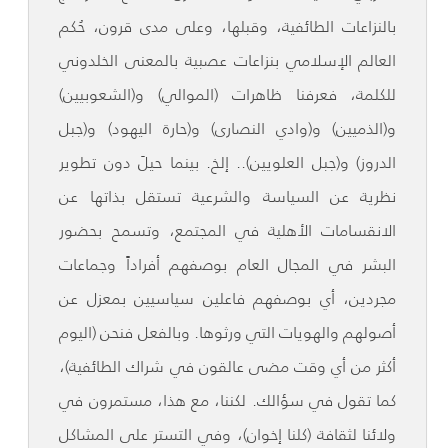
بالنزاعات الطائفية، وقبلها، وعلى مدى قرون، حُكم
العالم الإسلامي بنزاعات عصبية بالمعنى الخلدوني
للكلمة، فعرفنا ظاهرات (الموالي) و(الشعوبيين)
و(الذميين) و(وادي النصارى) و(حارة اليهود) و(جبل
الدروز) و(جبل العلويين).. إلخ. بينما حيلَ دون تطوير
نظرية عن السياسة والشرعية تستقل بذاتها عن
الانقسامات الأهلية في المجتمع، وتسمح بحضور
البشر في المجال العام بوصفهم أفراداً وجماعات
مجردين، أي بوصفهم فاعلين سياسيين بمعزل عن
أصولهم والهويات التي ورثوها. وبالفعل فنحن (اليوم
أكثر من أي وقت مضى عالقون في شراك الطائفية)،
كما تقول في سؤالك. لكننا، مع هذا، مستمرون في
ولائنا لثقافة (كلنا إخوان)، وفي التستر على المشاكل