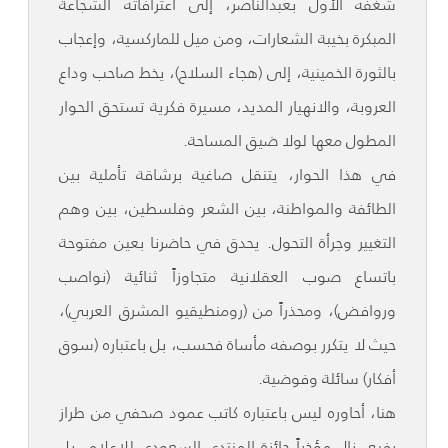
شغفه الأول بعبدالناصر، إلى اعترافاته الشجاعة
المبكرة بخيبة الشعارات، ومن ميل للماركسية، وإعجاب
بالثورة الخمينية، إلى (هجاء السلاح)، يخط صاحب وداع
العروبة، والانهيار المديد، مسيرة فكرية تستحق الحوار
المطول معها لولا ضيق المساحة.
في هذا الحوار، يتنقل صاغية برشاقة تأملية بين
الطائفة والمواطنة، بين الشعر وفلسطين، بين وهم
التغيير وجرأة التحول. يحدق في حاضرنا بعين مفتوحة
باتساع صوب العقلانية متجاوزاً ثنائية (نواصب
وروافض)، ومحذراً من (رومنطيقيو المشرق العربي)،
حيث لا يتكرر بوصفه مأساة فحسب، بل باعتباره (سوق
أفكار) سائلة وفوضية.
هنا، أحاوره ليس باعتباره كاتب عمود صحفي من طراز
رفيع، نال مؤخراً جائزة المنتدى السعودي للإعلام، بل