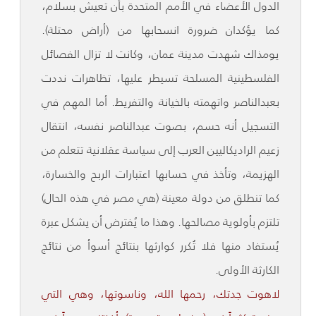
الدول الأعضاء في الأمم المتحدة بأن تعيش بسلام،
كما يؤكدان ضرورة انسحابها من (أراض محتلة).
يومذاك شهدت مدينة عمان، وكانت لا تزال الفصائل
الفلسطينية المسلحة تسيطر عليها، تظاهرات نددت
بعبدالناصر واتهمته بالخيانة والتفريط. أما المهم في
التسجيل أنه حسم، بصوت عبدالناصر نفسه، انتقال
زعيم الراديكاليين العرب إلى سياسة عقلانية تتعلم من
الهزيمة، وتأخذ في حسابها اعتبارات الربح والخسارة،
كما تنطلق من دولة معينة (هي مصر في هذه الحال)
تلتزم بأولوية مصالحها. وهذا ما يُفترض أن يشكل عبرة
يُستفاد منها فلا تُكرر كوارثها بنتائج أسوأ من نتائج
الكارثة الأولى.
لاهوت جدتك، رحمها الله، وناسوتها، وهي التي