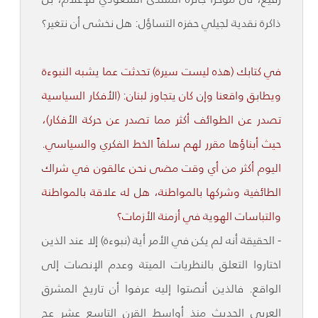
ذاكرة نقدية لجيلي حفزه التساؤل: هل نخشى أن نتغير؟
في كتابك (هذه ليست سيرة) تحدثت عما يشبه النبوءة
ويطابق واقعنا وإن كان يتجاوز لبنان: (الأفكار السياسية
تصدر عن الطوائف أكثر مما تصدر عن حركة الأفكار)،
حيث أبناؤها مقرر لهم سلفاً الخط الفكري والسياسي.
اليوم أكثر من أي وقت مضى نحن عالقون في شراك
الطائفية وشركها بالمواطنة، هل له علاقة بالمواطنة
والتباسات الهوية في أزمنة الأزمات؟
- الحقيقة أنه لم يكن في الأمر أية (نبوءة) إلا عند الذين
اختاروا التعلق بالنظريات الميتة وعدم الإنصات إلى
الواقع. فالذين أنصتوا إليه عرفوا أن تاريخ المشرق
العربي الحديث منذ أواسط القرن التاسع عشر عج