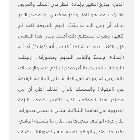
الدين، يندرج التغيير وإعادة النظر في الشك والمروق
والارتداد عما هو كامل وناجز ومقدس. والمصدر الآخر
لذلك أن زمن الحداثة حدَّث القيم القديمة لكنه لم
يُلغِها، وهو لا يستطيع ذلك أصلاً. وفي هذا المعنى
فإن التغير يبدو خيانة لما يُفترض أنه (ثوابت) أو أنه
(أصالة). وعملاً بالعالَم القديم وتصوراته، ارتبطت
(الرجولة) بالتمسك بالرأي وعدم التراجع عنه، والإمساك
بالشاربين له رمزيته في الدلالة على العلاقة الوثيقة
بين (الرجولة) والتمسك بالرأي. كذلك أظن أن من
مصادر هذا الموقف الكاره للتغيير ضعف النزعة
التجريبية في ثقافتنا الشائعة. فنحن لا نمتحن تصوراتنا
على حركة الواقع، فنغيرها بناء على ما يكشفه الواقع،
بقدر ما نمتحن الواقع نفسه على تصوراتنا. يضاف