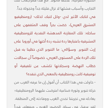
الصورة القرآنية، عصفاً مأكولاً. مع هذا فمراجعات تلك
التجارب وأسباب فشلها لا تزال قليلة جداً وخجولة جداً.
في كتابك الأثير لدي -وكل كتبك كذلك- (رومنطيقيو
المشرق العربي)، خضت بحراً وقف المثقفون على
ساحله: تلك المقارنة المدهشة النقدية للرومنطيقية
المشرقية باعتبارها ردة تشبه ردة أختها في أوروبا على
إرث التنوير. وسؤالي: ما التنوير الذي حظينا به قبل
تلك الردة على المستوى العربي، خصوصاً أن سجالات
خطاب النهضة وسجلاتها تكشف عن تلفيقية أو
توفيقية كانت رومنطيقية بالمعنى الذي تنقده؟
- حاولت في هذا الكتاب أن أقول إن ما عرفه الغرب من
حركة تنوير وثورة صناعية اعترضت عليهما الرومنطيقية؛
يعادله في تجربتنا تحدي الغرب ووفادته إلى المنطقة.
لقد عرفنا، في سياق الحضور الغربي، وبفعله، قدراً