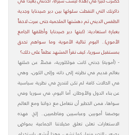
حضرت كثيراً في (هذه ليست سيرة)، أخذتني بعيداً في
ذاكرتك التي التقطت سلوكها بين دير صيدنايا وجدية
الطقس الديني ثم دهشتها الملحمية حتى عبرت لاحقاً
بعبارة استعادية: (كبتها دير صيدنايا وأطلقها الجامع
الأموي).. اليوم ثنائية الأموية وما سواهم تحدق
بمستقبل سوريا، كيف تقرأ المشهد عطفاً على ذلك؟
- (أموية) جدتي كانت فولكلورية، فضلاً عن صلتها
بعالم قديم في نظرته إلى ذاته وإلى الكون، وهي
في الحالات كافة لم تكن لتندرج في نظرية سياسية
عن بناء الدول والأوطان. أما اليوم، في سوريا وفي
سواها، فمن الخطير أن نتعامل مع ذواتنا ومع العالم
بوصفنا أمويين وعباسيين وفاطميين.. إلخ. فهذه
الاستعارات تعلن تعلق مخيلاتنا الجماعية بمواضٍ
يصعب التحرر منها، كما تشي، وهذا أبشع، باستخدام