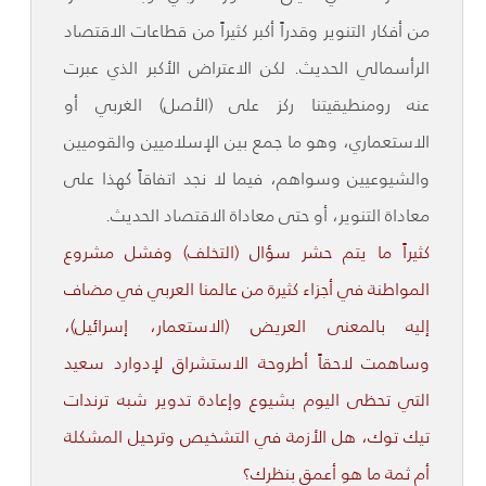
من أفكار التنوير وقدراً أكبر كثيراً من قطاعات الاقتصاد
الرأسمالي الحديث. لكن الاعتراض الأكبر الذي عبرت
عنه رومنطيقيتنا ركز على (الأصل) الغربي أو
الاستعماري، وهو ما جمع بين الإسلاميين والقوميين
والشيوعيين وسواهم، فيما لا نجد اتفاقاً كهذا على
معاداة التنوير، أو حتى معاداة الاقتصاد الحديث.
كثيراً ما يتم حشر سؤال (التخلف) وفشل مشروع
المواطنة في أجزاء كثيرة من عالمنا العربي في مضاف
إليه بالمعنى العريض (الاستعمار، إسرائيل)،
وساهمت لاحقاً أطروحة الاستشراق لإدوارد سعيد
التي تحظى اليوم بشيوع وإعادة تدوير شبه ترندات
تيك توك، هل الأزمة في التشخيص وترحيل المشكلة
أم ثمة ما هو أعمق بنظرك؟