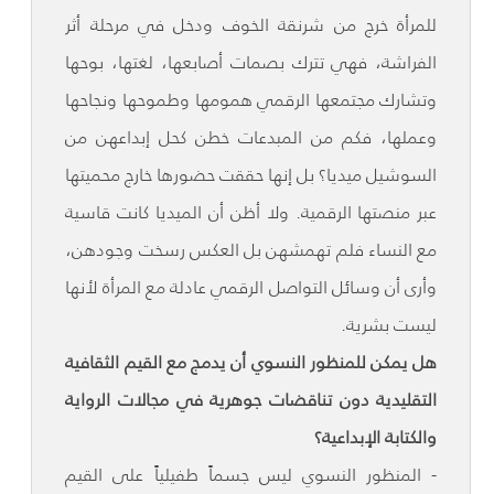
للمرأة خرج من شرنقة الخوف ودخل في مرحلة أثر
الفراشة، فهي تترك بصمات أصابعها، لغتها، بوحها
وتشارك مجتمعها الرقمي همومها وطموحها ونجاحها
وعملها، فكم من المبدعات خطن كحل إبداعهن من
السوشيل ميديا؟ بل إنها حققت حضورها خارج محميتها
عبر منصتها الرقمية. ولا أظن أن الميديا كانت قاسية
مع النساء فلم تهمشهن بل العكس رسخت وجودهن،
وأرى أن وسائل التواصل الرقمي عادلة مع المرأة لأنها
ليست بشرية.
هل يمكن للمنظور النسوي أن يدمج مع القيم الثقافية
التقليدية دون تناقضات جوهرية في مجالات الرواية
والكتابة الإبداعية؟
- المنظور النسوي ليس جسماً طفيلياً على القيم