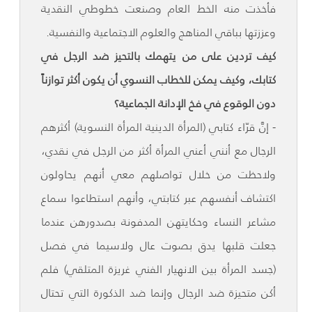
فأخذت منه الخط العام وصنعت خطوطي النقدية
وعززتها بباقي المناهج والعلوم الاجتماعية والنفسية.
كيف تردين على من يتهمك بالتحيز ضد الرجل في
كتابك، وكيف يمكن للخطاب النسوي أن يكون أكثر توازناً
دون الوقوع في فخ الإدانة الجماعية؟
- إنَّ قرّاء كتابي (المرأة الدينية المرأة النسوية) أكثرهم
الرجال مع أنني أعني المرأة أكثر من الرجل في نقدي،
ولاحظت من خلال تواصلهم معي أنهم يحاولون
اكتشاف أنفسهم عبر كتابتي، وأنهم استطاعوا سماع
مشاعر النساء وحكايتهن المدفونة بصدورهن عندما
جعلت قلبها يدق بصوت عال ولاسيما في فصل
(جسد المرأة بين الانهيار الفني غريزة المتلقي) فلم
أكن متحيزة ضد الرجال وإنما ضد الذكورة التي تحتال