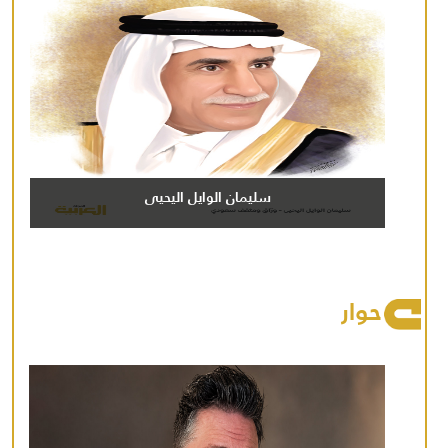
سليمان الوايل اليحيى
حوار