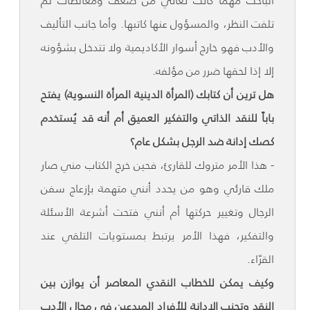
الباحث مهما كانت تُعاني من ضعف ومغالطات لم
تلفت النظر، والمسؤول عنها كاتبها. وأما جانب التأليف
والأدب فهو خارج أسوار الأكاديمية ولا تتدخل بشؤونه
إلا إذا لحقها ضرر من مؤلفه.
هل ترين أن كتابك (المرأة الدينية المرأة النسوية) يفتح
باباً للنقد الذاتي والتفكير العميق أم أنه قد يُستخدم
كصك إدانة ضد الرجل بشكل عام؟
- هذا الأمر متروك للقارئ، فحين خرج الكتاب مني صار
ملك قارئي وهو من يحدد أنني متهمة بإزعاج سفن
الرجال وتغيير حركتها أم أنني فتحت أشرعة الأسئلة
والتفكير، فهذا الأمر يرتبط بمستويات التلقي عند
القرّاء.
وكيف يمكن للخطاب النقدي المعاصر أن يوازن بين
النقد وتجنب الإدانة للأفراد المبدعين في مجال الأدب