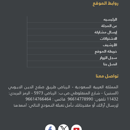
روابط الموقع
الرئيسيه
عن المجلة
إرسال مشاركة
الاشتراكات
الأرشيف
خريطة الموقع
سجل الزوار
اتصل بنا
تواصل معنا
المملكة العربية السعودية - الـرياض طـريـق صلاح الديـن الايــوبي
(الستين) - شـارع المنفلوطي ص.ب: الرياض 5973 - الرمز البريدي:
11432 تلفون: 96614778990 فاكس : 96614766464
لإرسـال آرائـك أو مقتـرحاتك نـأمل تعبئة النـموذج التـالي:
أضغط هنا