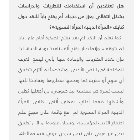
هل تعتقدين أن استخدامك للنظريات والدراسات
بشكل انتقائي يعزز من حججك أم يفتح باباً للنقد حول
كتابك «المرأة الدينية المرأة النسوية»؟
- كما تعلم أن النقد لم يعد يفتح الصخرة أمام علي بابا
ثم يتوقف، وإنما صار يفتح ألف نافذة بوجه الحياة، لذا
فإن تعدد النظريات والإفادة منها يأتي ليفتح الغرف
المظلمة في النص الأدبي، وشخصياً لم ألتزم بتطبيق
أي منهج أو نظرية كما وضعها منظروها ونقادها لأنها
ليست كسرة خبز مقدسة بيد صوفي، بل أجعلها كطين
وأشكلها كيفما أحتاج، بمعنى أنني بكتابي المرأة
الدينية المرأة النسوية لم أقع جاثمة على منهج علم
اجتماع الأدب لمؤسسه لوسيان غلودمان، لأن تطبيق
نص غير عربي على نص سردي عربي فيه مغالطة،