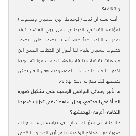
والثقافة؟
- أنت تعلم أن كتاب (الوساطة بين المتنبي وخصومه)
لمؤلفه القاضي الجرجاني جعل روح القضاء ترقد
بمحراب الناقد ظناً منه أنه سينصف ولن ينصف
خصوم المتنبي عليه، لذا أقول إن الخطاب النقدي ابن
مرجعيات ثقافية وذائقة ولغة، فصعب موازنته مهما
ادّعى النقاد ذلك، لكن الموضوعية هي التي يمكن
تحقيقها لئلا يقع في فخ الإدانة.
ما تأثير وسائل التواصل الرقمية على تشكيل صورة
المرأة في المجتمع، وهل ساهمت في تعزيز حضورها
الثقافي أم في تهميشها؟
- الإجابة عن سؤالك تحتاج إلى دراسة ترصد تحولات
صورة عبر المواقع الرقمية لأنني أرى الحضور الرقمي