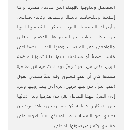
المفاصل وتداويها بالإبداع الذي قدمته، فصرنا نراها
إعلامية ودبلوماسية ومحللة وصحافية وكاتبة وشاعرة،
وأرى أن المستقبل القريب سيكون لشمسها لأنها
قرعت كل النوافذ عبر استمرارها بالحضور الفعلي
والواقعي في المنصات ومنها الذكاء الاصطناعي
فليس صعباً أو مستحيلاً عليها لأننا تجاوزنا فرضية
الرجل أذكى من المرأة ومرّ عهد كانت فيه أكبر مغامرة
تنفذها هي أن تخرج للسوق ولم تعدّ تصغي لقول
(تخرج المرأة من بيتها مرتين، مرة إلى بيت زوجها ومرة
إلى القبر). فهذا التفاعل يعزز من قدرتها ومن ذكائها
في الابتكار والصناعة لكن يبقى شيء واحد ليزيد من
تمثيلها هو اللغة لابد من امتلاكها ثياباً لغوية على
مقاسها وتعبّر عن صوتها الداخلي.