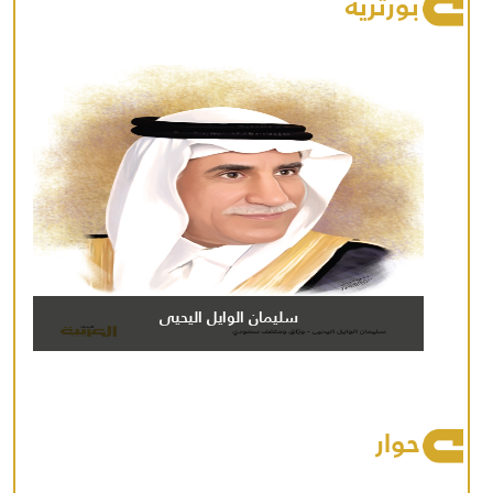
بورتريه
سليمان الوايل اليحيى
حوار