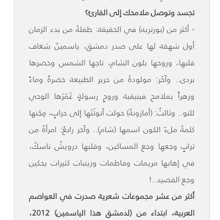
تجسد وتوصل ملامحك إلى القارئ؟
- أكثر من (بورتريه) في الحقيقة: طفلةٌ من بدء الزمان
أول شهقة لها على صدر دمشق، ياسمينٌ شغاف
قلبها، وروحها بلون الشام، تاجها الشمس وخصرها
بردى.. وآخَر: مولودةٌ من حرير الطبيعة خضرةً وماءً
وزهراً بملامح فينيقية وروحِ رسولةٍ غَمَرَها الوحي
للتو.. وثالثٌ: (أمازونةٌ) حولت أنوثَتَها إلى حرابٍ، مِجَنها
كلمةٌ ملءَ الكون اسمها (شام).. وآخر رابعٌ: امرأةٌ من
ترابٍ وجعها وجع المساكين، وقلبها درويشٌ ناسكٌ،
في إهابها مريمات وفاطمات وزينبات كثيرات يحكين
وجع القصيد..!
أكثر من عشر مجموعات شعرية صدرت في العواصم
العربية، ابتداء من (لدمشق هذا الياسمين) 2012،