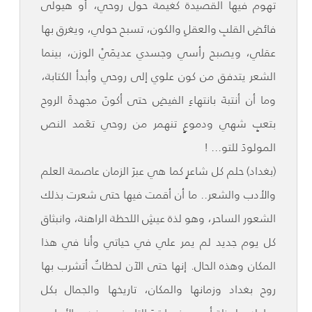
تهوم فيها القصيدة كغيمة حول روحي، أو هيولى
فائضِ القلبِ والعقلِ والكون، تسبح حولي، ويغرق بها
عقلي، ويصبح رأسي وجسدي عديمَيْ الوزن، بينما
الشعر يتدفق من كون علوي إلى روحي وأبدأ الكتابة،
وما أن أنتبهَ بانتهاءِ الفيضِ حتى أكونَ مجهدةَ الروح
بتعبٍ شهي ودموعٍ تنهمر من روحي تعَمد النص
المولودَ للتو... !
(بغداد) حلم كل شاعرٍ كما هي عبرَ الزمان عاصمة العلم
والأدب والشعر.. ما أن أقمت فيها حتى شعرت بذلك
الشعور الساحر، وهو لذة عيشِ اللحظة الراهنة، وانبثاق
كل يوم جديد لم يمر علي في حياتي وأنا في هذا
المكان وهذه الحال. إنها حتى الآن لحظاتٌ أتشرب بها
روح بغداد وزمانها والمكان، تاريخها والجمال بكل