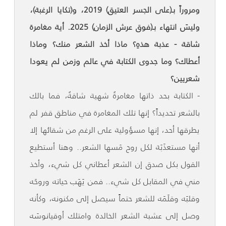
ومروراً بـ(على الجسر العتيق) 2019، و(تكايا الرغبة)،
وليسَ انتهاء بـ(فوق عرش الزمان) 2025. أية مغامرة
شاقة - عذبة هذهِ؟ ماذا أخذ الشعر منك؟ وماذا
أعطاك؟ وما جدوى الكتابة في عالم وزمن لم يعودا
شعريين؟
- الكتابة بحد ذاتها مغامرةٌ شهية شاقةٌ، فما بالك
بالشعر تحديداً؟ إنها تلك المغامرة في مناطق قفر لم
يطرقها أحد، إنها مسؤولية على الرغم من شقائها إلا
أنها مستعذَبَة لكل روح مَسها الشعر.. وهنا أستطيع
القول بكل صدق إن الشعر أعطاني كل شيء، وأخذ
مني في المقابل كل شيء.. فمن يَهَب حياته وروحَه
وقلبَه وقلَمَه للشعر حتماً سيصل إلى مكنونه، وكأنه
وصل إلى عشبة الشعر الخالدة وامتلك أوقيانوسَه