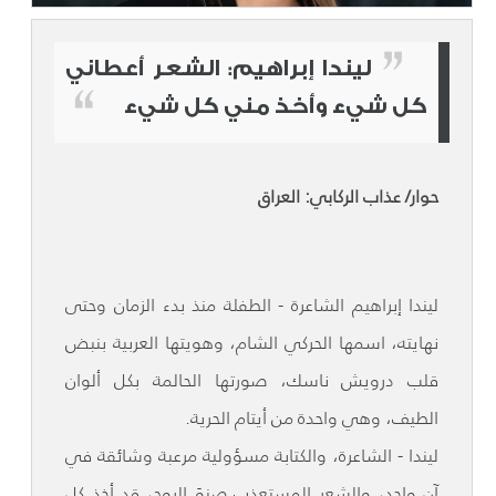
ليندا إبراهيم: الشعر أعطاني
كل شيء وأخذ مني كل شيء
حوار/ عذاب الركابي: العراق
ليندا إبراهيم الشاعرة - الطفلة منذ بدء الزمان وحتى
نهايته، اسمها الحركي الشام، وهويتها العربية بنبض
قلب درويش ناسك، صورتها الحالمة بكل ألوان
الطيف، وهي واحدة من أيتام الحرية.
ليندا - الشاعرة، والكتابة مسؤولية مرعبة وشائقة في
آن واحد، والشعر المستعذب صنوَ الروح، قد أخذ كل