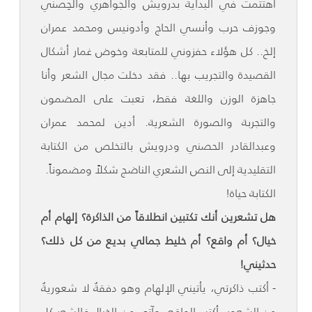
اهتتمت في البداية بدرويش والجواهري والحِصني
وجوزف حرب وأنسي الحاج وأدونيس ومحمد عمران
إلخ.. كل هؤلاء حفزوني للمتابعة وخوض غمار أشكال
القصيدة والتجريب بها.. فقد دخلت مجال الشعر وأنا
جاهزة الوزن واللغة فقط، تعبت على المضمون
والتجربة والصورة الشعرية. أدين لمحمد عمران
وعبدالقادر الحصني ودرويش بالتخلص من الكتابة
التقليدية إلى النص الشعري الناضج شكلاً ومضموناً.
الكتابة حياة!
هل تشعرين أنك تكتبين انطلاقاً من الذاكرة؟ إلهام أم
خيال؟ أم واقع؟ أم خليط جمالي بديع من كل ذلك؟
حدثيني!
- أكتب ذاكرتي، يأتيني الإلهام وهو دفقةٌ لا شعوريةٌ
من الشعور، أكتب الواقع، وآتي من الخيال فالشعر كل