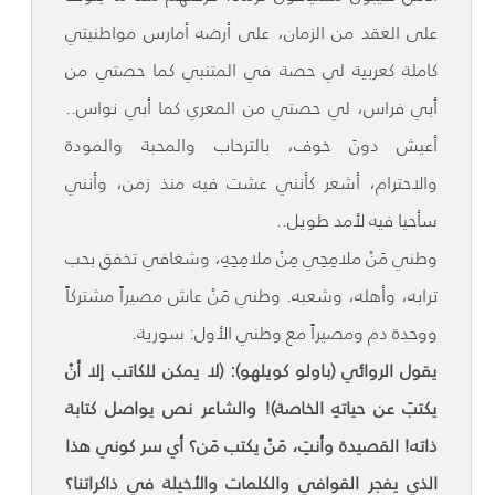
على العقد من الزمان، على أرضه أمارس مواطنيتي
كاملة كعربية لي حصة في المتنبي كما حصتي من
أبي فراس، لي حصتي من المعري كما أبي نواس..
أعيش دونَ خوف، بالترحاب والمحبة والمودة
والاحترام، أشعر كأنني عشت فيه منذ زمن، وأنني
سأحيا فيه لأمد طويل..
وطني مَنْ ملامِحِي مِنْ ملامِحِهِ، وشغافي تخفق بحب
ترابه، وأهله، وشعبه. وطني مَنْ عاش مصيراً مشتركاً
ووحدة دم ومصيراً مع وطني الأول: سورية.
يقول الروائي (باولو كويلهو): (لا يمكن للكاتب إلا أنْ
يكتبَ عن حياتهِ الخاصة)! والشاعر نص يواصل كتابة
ذاته! القصيدة وأنتِ، مَنْ يكتب مَن؟ أي سر كوني هذا
الذي يفجر القوافي والكلمات والأخيلة في ذاكراتنا؟