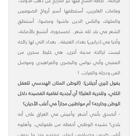
مراحله.. لحظة أمسح فيها تبرَ التاريخ عن ذهب الأوابد،
وقامات الغابرين، أستنطقها أسبر أرواحَ الصوفيين
والملوك والناس الذين عاشوا ومضوا، أستنطق
الشعر في بلد كله شعر.. كمسحورة، أتشبع بالأمكنة،
وأحيا في (درابين) بغداد العتيقة.. بغداد التي لها رائحة
ليست كرائحة مدينة أخرى، هي خليط سحري من
المتنبي وأبي نواس والبصري والفراهيدي وموصل
الفن ودجلة والفرات..!
يقول (تيري أجيلتن): (الوطن المكان الهندسي للعقل
الكلي، وللحرية العليا)! أي أبجدية لقافية القصيدة داخل
الوطن وخارجه؟ أم مواطنين مجازاً في أغلب الأحيان؟
- أتصدق بأنني أشعر وأعيش في العراق على أنه
بلدي؟ نشيده الوطني أحفظه من طفولتي، وأهلوه
أناس طيبون مضيافون كرماء، عرفتهم منذ ما ينوف