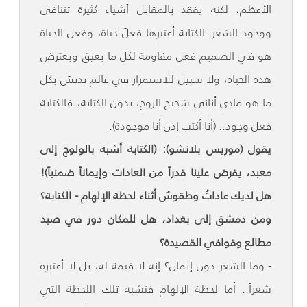
الأعظم، لكنه يفقد بالمقابل أشياء كثيرة تتنافى
ووجود الشعر. الكتابة أعتبرها فعلَ حياة، وفعل الحياة
هو في الصميم فعل مقاومة لكل ما يعيق ويعترض
هذه الحياة، ولا سبيل للاستمرار في عالم تدنسَ بكل
ما هو مادي أناني شحيح الروح، بدون الكتابة، فالكتابة
فعل وجود.. (أنا أكتب إذن أنا موجودة).
يقول (موريس بلانشو): (الكتابة أشبه بالولوج إلى
معبد، يفرض علينا قدراً من العادات وإيماناً ضمنياً)!
هل لديك عاداتٌ وطقوسٌ أثناء لحظة الإلهام - الكتابة؟
ومن دمشق إلى بغداد، هل للمكان دور في صيد
مطالع وقوافي القصيدة؟
- وما الشعر دون إيمان؟ إنه لا قيمة له، بل لا أعتبره
شعراً.. أما لحظة الإلهام فتشبه تلك اللحظة التي