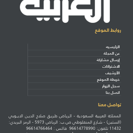
روابط الموقع
الرئيسيه
عن المجلة
إرسال مشاركة
الاشتراكات
الأرشيف
خريطة الموقع
سجل الزوار
اتصل بنا
تواصل معنا
المملكة العربية السعودية - الـرياض طـريـق صلاح الديـن الايــوبي
(الستين) - شـارع المنفلوطي ص.ب: الرياض 5973 - الرمز البريدي:
11432 تلفون: 96614778990 فاكس : 96614766464