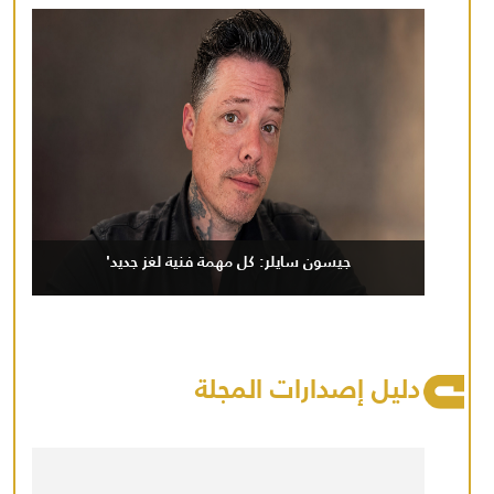
جيسون سايلر: كل مهمة فنية لغز جديد'
دليل إصدارات المجلة