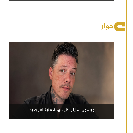
حوار
جيسون سايلر: كل مهمة فنية لغز جديد'