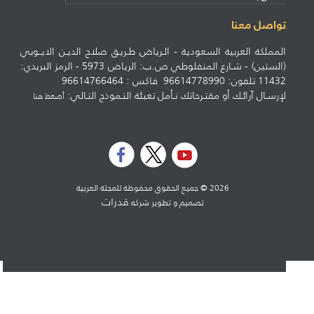
تواصل معنا
المملكة العربية السعودية - الـرياض طـريـق صلاح الديـن الايــوبي
(الستين) - شـارع المنفلوطي ص.ب: الرياض 5973 - الرمز البريدي:
11432 تلفون: 96614778990 فاكس : 96614766464
لإرسـال آرائـك أو مقتـرحاتك نـأمل تعبئة النـموذج التـالي:
أضغط هنا
2026 © جميع الحقوق محفوظة للمجلة العربية
قدرات
تصميم و تطوير شركه