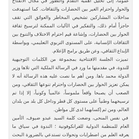
عموماً، إلى تحليل أهمية التقدم والتطور في مجال الانفتاح
والحوار واحترام الغير بين الحضارات والثقافات. كما استهدفت
مداخلات المشاركين تشخيص المخاطر والعوائق التي تقف
حاجزاً أمام ذلك، والتفكير في الآليات الممكنة لترسيخ ثقافة
الحوار بين الحضارات، وإشاعة قيم احترام الاختلاف والتنوع بين
الثقافات الإنسانية، على المستوى التربوي التعليمي، وبواسطة
الإبداع الثقافي، وعن طريق برامج الإعلام.
تميزت الجلسة الافتتاحية بمجموعة من الكلمات التوجيهية
للندوة، في مقدمتها ما ورد في الرسالة الملكية التي تلاها وزير
الدولة محمد باها. ومن أهم ما نصت عليه هذه الرسالة أنه لا
يمكن تعزيز الحوار بين الحضارات واحترام تنوعها الثقافي، ومن
الصعب أن يصبحا واقعاً ملموساً، عالمياً وكونياً، إلا إذا تم
ترسيخهما وطنياً على مستوى كل قطر وداخل كل بلد من بلدان
العالم، ومن ثم إكسابهما لدى كل مواطن.
في نفس المنحى، وضعت كلمة السيد عبدو ضيوف، الأمين
العام للمنظمة الدولية للفرانكوفونية ؛ الندوة في سياق ما
يعرفه العلم من اضطرابات وتحولات تستدعي بالضرورة البحث