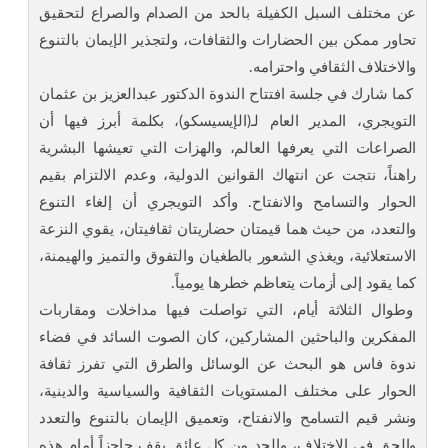
عن مختلف السبل الكفيلة بالحد من الصدام والصراع لتحقيق
تحاور ممكن بين الحضارات والثقافات، ولتجذير الإيمان بالتنوع
والاختلاف الثقافي واحترامه.
كما شارك في جلسة افتتاح الندوة الدكتور عبدالعزيز بن عثمان
التويجري، المدير العام لـ(الإيسيسكو)، بكلمة أبرز فيها أن
الصراعات التي يعرفها العالم، والهزات التي تعيشها البشرية
راهناً، نتجت عن انتهاك القوانين الدولية، وعدم الالتزام بقيم
الحوار والتسامح والانفتاح. وأكد التويجري أن إلغاء التنوع
والتعدد، من حيث هما قيمتان حضاريتان ثقافيتان، يقوي النزعة
الاستعلائية، ويغذي الشعور بالطغيان والتفوق والتميز والهيمنة،
كما يقود إلى أزمات يتعاظم خطرها يومياً.
وطوال الثلاثة أيام، التي تواصلت فيها مداخلات ومقاربات
المفكرين والباحثين المشاركين، كان الصوت السائد في فضاء
ندوة فاس هو البحث عن الوسائل والطرق التي تفرز ثقافة
الحوار على مختلف المستويات الثقافية والسياسية والدينية،
ونشر قيم التسامح والانفتاح، وتعميق الإيمان بالتنوع والتعدد
والحق في الاختلاف، والحد من كل عائق يقف حاجزاً أمام هذه