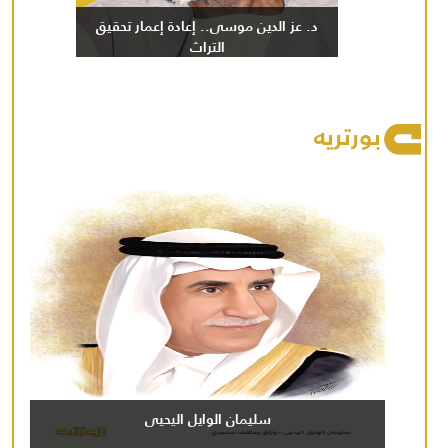
د. عز الدين موسى.. إعادة إعمار تحقيق
التراث
بورتريه
سليمان الوايل اليحيى