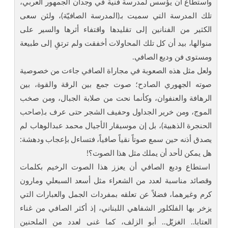
واستطاع أن يؤسس لمدرسة فنية في وجدان الجمهور العربي،
تلك المدرسة التي سميت بـ(المدرسة الصافيّة)، ولئن سعى
الكثير من الفنانين إلى تقليدها واقتفاء أثرها والسير على
منوالها، بيد أن كل تلك المحاولات أخفقت ولم ترتقِ إلى طبيعة
ومستوى فن وديع الصافي.
ولعل مثل هذه الصعوبة في مجاراة الصافي جاءت من خصوصية
صوته الجهوري الصادح؛ صوت جمع بين الرقة والقوة، بين
الرهافة والعنفوان، وكأنما نحت من صلابة الجبال، ومن صخب
الموج، ومن خرير الجداول وحفيف الشجر حتى عرف بـ(صاحب
الحنجرة الذهبية)، بل إن موسيقار الأجيال محمد عبدالوهاب لم
يصدق أذنه حين سمع صوتاً نقياً صافياً، فتساءل بإعجاب ودهشة:
هل يمكن لأحد أن يملك مثل هذا الصوت؟!
استطاع وديع الصافي أن يعزز هذا الصوت الرخيم بكلمات
وقصائد مناسبة لعدد من الشعراء مثل أسعد السبعلي ومارون
كرم وغيرهما، فضلاً عن تعلقه بمفردات الجمل والعبارات التي
يزخر بها الفلكلور الشفاهي اللبناني، إذ أكثر الصافي من غناء
العتابا.. الغزيّل.. أبو الزلف، كما غنى لعدد من الملحنين