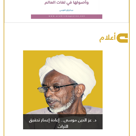
أعلام
د. عز الدين موسى.. إعادة إعمار تحقيق
التراث