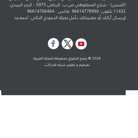
(الستين) - شـارع المنفلوطي ص.ب: الرياض 5973 - الرمز البريدي:
11432 تلفون: 96614778990 فاكس : 96614766464
لإرسـال آرائـك أو مقتـرحاتك نـأمل تعبئة النـموذج التـالي:
أضغط هنا
2026 © جميع الحقوق محفوظة للمجلة العربية
قدرات
تصميم و تطوير شركه