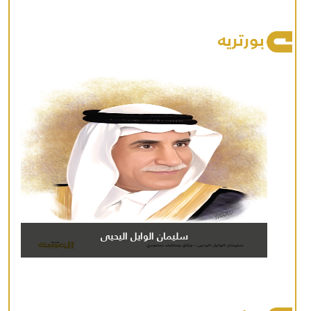
بورتريه
سليمان الوايل اليحيى