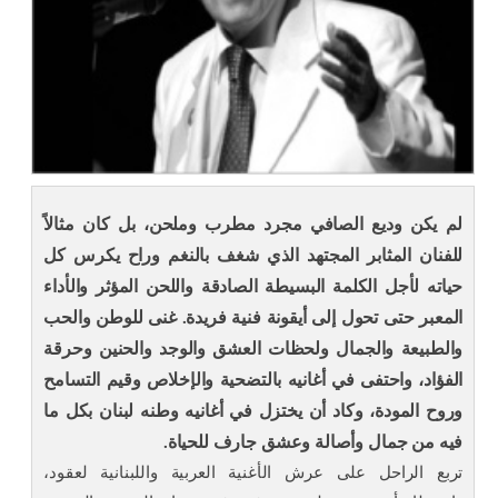
لم يكن وديع الصافي مجرد مطرب وملحن، بل كان مثالاً
للفنان المثابر المجتهد الذي شغف بالنغم وراح يكرس كل
حياته لأجل الكلمة البسيطة الصادقة واللحن المؤثر والأداء
المعبر حتى تحول إلى أيقونة فنية فريدة. غنى للوطن والحب
والطبيعة والجمال ولحظات العشق والوجد والحنين وحرقة
الفؤاد، واحتفى في أغانيه بالتضحية والإخلاص وقيم التسامح
وروح المودة، وكاد أن يختزل في أغانيه وطنه لبنان بكل ما
فيه من جمال وأصالة وعشق جارف للحياة.
تربع الراحل على عرش الأغنية العربية واللبنانية لعقود،