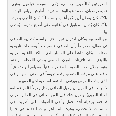
المعروفين كالأخوين رحباني، زكي ناصيف، فيلمون وهبي،
عفيف رضوان، محمد عبدالوهاب، فريد الأطرش، رياض البندك،
ولكنّه كان يفضّل أن يلحّن أغانيه بنفسه لأنّه كان الأدرى بصوته،
ولأنّه كان يُدخل المواويل في أغانيه، حتّى أصبح مدرسة يُحتذى
بها.
من الصعوبة بمكان اختزال تجربة فنية واسعة كتجربة الصافي
في مقال، خصوصاً وأن الصافي عاصر حقباً ومحطات تاريخية
مختلفة، وكان شاهداً على المسار الذي سلكته الأغنية العربية
واللبنانية منذ ثلاثينات القرن الماضي وحتى اللحظة الراهنة.
وهو، وخلال هذه العقود المضطربة فنياً وسياسياً واجتماعياً،
حافظ على موقعه المتقدم، وقدم دروساً في معنى الفن الراقي
الذي يهذب النفوس ويرتقي بالذائقة السمعية لدى الجمهور.
لا مبالغة في القول إن رحيل الصافي يمثل رحيلاً لـ(آخر عمالقة
الغناء العربي)، وبدون شك فإن الفن الغنائي في العالم العربي
قد فقد برحيله أحد أجمل وأنقى الأصوات التي أطربت في
مناسبات لا تحصى، وهزت المشاعر وبثت الدفء في حنايا
الروح . لكن المؤكد، كذلك، أن أغانيه ستبقى حية في الذاكرة،