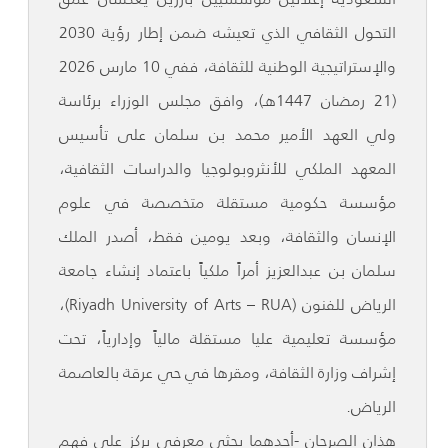
التحول الثقافي الذي تعيشه ضمن إطار رؤية 2030
والإستراتيجية الوطنية للثقافة، ففي 10 مارس 2026
(21 رمضان 1447هـ)، وافق مجلس الوزراء برئاسة
ولي العهد الأمير محمد بن سلمان على تأسيس
المعهد الملكي للأنثروبولوجيا والدراسات الثقافية،
مؤسسة حكومية مستقلة متخصصة في علوم
الإنسان والثقافة، وبعد يومين فقط، أصدر الملك
سلمان بن عبدالعزيز أمراً ملكياً باعتماد إنشاء جامعة
الرياض للفنون (Riyadh University of Arts – RUA)،
مؤسسة تعليمية عليا مستقلة مالياً وإدارياً، تحت
إشراف وزارة الثقافة، ومقرها في حي عرقة بالعاصمة
الرياض.
هذان الصرحان -أحدهما بحثي معرفي يركز على فهم