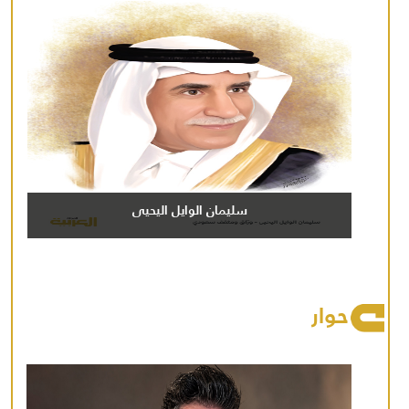
سليمان الوايل اليحيى
حوار