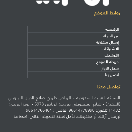
روابط الموقع
الرئيسيه
عن المجلة
إرسال مشاركة
الاشتراكات
الأرشيف
خريطة الموقع
سجل الزوار
اتصل بنا
تواصل معنا
المملكة العربية السعودية - الـرياض طـريـق صلاح الديـن الايــوبي
(الستين) - شـارع المنفلوطي ص.ب: الرياض 5973 - الرمز البريدي:
11432 تلفون: 96614778990 فاكس : 96614766464
لإرسـال آرائـك أو مقتـرحاتك نـأمل تعبئة النـموذج التـالي:
أضغط هنا