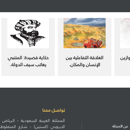
ازين
العلاقة التفاعلية بين
حكاية قصيدة: المتنبي
الإنسان والمكان.
يعاتب سيف الدولة.
تواصل معنا
المملكة العربية السعودية - الـرياض ط
عن المجلة
الايــوبي (الستين) - شـارع المنف
الاشتراكات