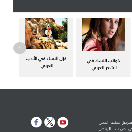
>
غزل النساء في الأدب
ذوائب النساء في
العربي.
الشعر العربي.
ـريـق صلاح الديـن
لوطي ص.ب: الرياض
5973 - الرمز البريدي: 11432 تلفون: 96614778990