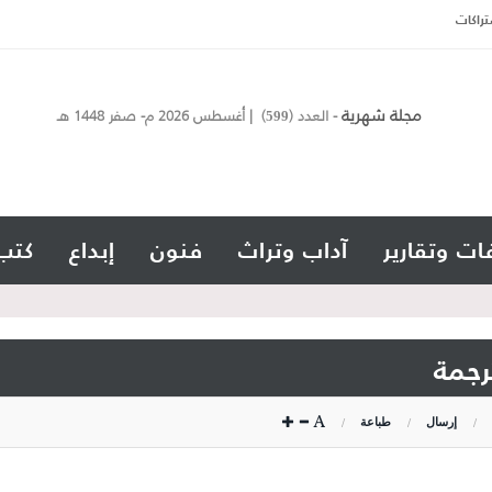
تراكات
مجلة شهرية
- العدد (
) | أغسطس 2026 م- صفر 1448 هـ
599
ات وتقارير
آداب وتراث
فنون
إبداع
كتب
ترجمة
إرسال
طباعة