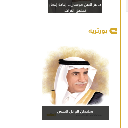
د. عز الدين موسى.. إعادة إعمار
تحقيق التراث
بورتريه
سليمان الوايل اليحيى