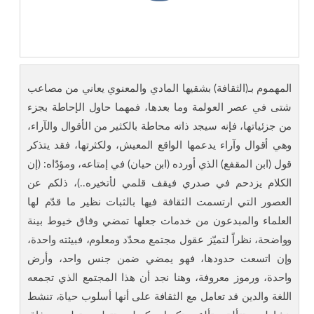
المهموم بـ(الثقافة) بشقيها المادي والمعنوي يعاني من مصاعب
شتى في عصر العولمة وما بعدها، فمهما حاول الإحاطة بجزء
من جزئياتها، فإنه سيجد ذاته محاطة بالكثير من الأقوال والآراء،
وهي أقوال وآراء يدعمها الواقع المعيش، ولكثرتها، فقد يتذكر
قول (ابن المقفع) الذي أورده (ابن حيان) في إمتاعه، ومؤدّاه: (إن
الكلام يزدحم في صدري فيقف قلمي لأتخيره..)، ذلكم عن
العصور التي ارتسمت الثقافة فيها بالثبات نظير ما قدّم لها
العلماء والمبدعون من خدمات جعلها تمضي وفاق خيوط بينة
وواضحة، نظراً لتميّز عقول مجتمع محدّد ومعلوم، فبيئته واحدة،
وإن اتسعت حدودها، فهو يمضي ضمن جنس واحد، وأرض
واحدة، ورموز معروفة، وهنا نجد أن هذا المجتمع الذي تجمعه
اللغة والدين قد تعامل مع الثقافة على أنها أسلوب حياة، تنشط