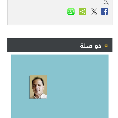
ج2).
ذو صلة