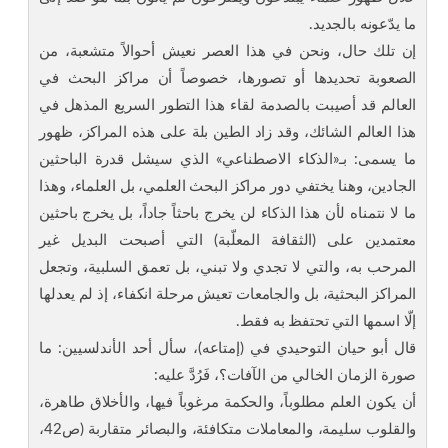
ما يدّعونه بالجديد.
إن تلك حال، ونحن في هذا العصر نعيش أحوالاً متشعبة، من
الصعوبة تحديدها أو تصورها، خصوصاً أن مراكز البحث في
العالم قد أصيبت بالصدمة لقاء هذا التطور السريع المذهل في
هذا العالم الشائك، وقد زاد الطين بلة على هذه المراكز، ظهور
ما يسمى: بـ«الذكاء الاصطناعي» الذي سيشل قدرة الباحثين
الجادين، وهنا يختفي دور مراكز البحث العلمي، بل العلماء، وهذا
ما لا نتمناه لأن هذا الذكاء لن يخرج باحثاً جاداً، بل يخرج باحثين
معتمدين على (الثقافة المعلّبة) التي أصبحت البديل غير
المرحب به، والتي لا تجدي ولا تبني، بل تعمق السلبية، وتجعل
المراكز البحثية، بل والجامعات تعيش مرحلة انكفاء، إذ لم يعدلها
إلّا اسمها التي تحتفظ به فقط.
قال أبو حيان التوحيدي في (إمتاعه)، سأل أحد الأندلسيين: ما
صورة الزمان الخالي من الآفات؟، فَرُدَّ عليه:
أن يكون العلم مطلوباً، والحكمة مرغوباً فيها، والأخلاق طاهرة،
والقلوب سليمة، والمعاملات متكافئة، والبصائر متقاربة (ص42،