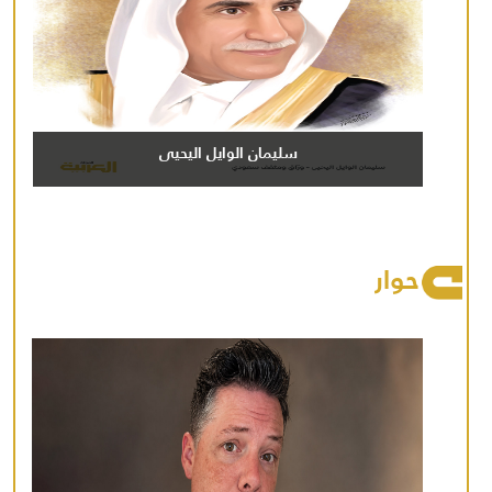
سليمان الوايل اليحيى
حوار