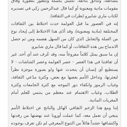
بنشاطه، وتتألق بتألقه. تكسل بكسله وتتطور بتطوره وفاق
مقومات مادية ومعنوية أو كما قال عبدالرحمن زكي في تصديره
لكتاب ماري شابيرو (نظرات في الثقافة).
إنه في العصور ما قبل العولمة حدث اختلاط بين الثقافات
المختلفة (مادية ومعنوية)، وقد أدّى هذا الاختلاط إلى إيجاد نوع
من الصلة والتعامل الذي كان من السهل هضمه ومن ثم حصل
الاندماج بين هذه الثقافات، أو كما قال ماري شابيرو.
إن ما سبق يمثل كلاماً مفروغاً منه، وقد عُرف عند أي أحد، غير
أن ثقافتنا في هذا العصر - عصر العولمة وعصر الشاشات - لا
يستطيع أي إنسان أن يتحدث عنها ولو بصورة موجزة نظراً
لبعثرتها، وتداخل الأمم بعضها مع بعض، وكثرة مدّعي الثقافة،
وغياب الرموز وانكفاء دور الموجه مع كثرة الجامعات وكثرة
الطلاب، وغياب الاهتمام عند معظم من ينتمي للعلم أمام
المغريات المادية.
إننا ومع هذا الزخم الثقافي الهائل والناتج عن اختلاط الأمم
ينبغي أن نعمل معه، كما عملت أوروبا عند نهضتها من رقدتها
واكتشافها حشداً هائلاً من التنوع المعرفي لم تكن تعرف بوجوده