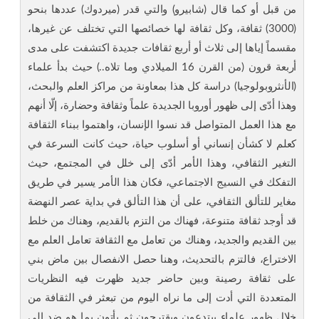
من قبل أو كما قال (شابيرو) والتي قدر (ميردوك) عددها بنحو
(3000) ثقافة، وكل ثقافة لها خصائصها التي تختلف عن غيرها،
مقسماً إياها إلى ثلاث أو أربع ثقافات جديدة اكتشفت على مدى
أربعة قرون (من القرن 16 الميلادي وما تلاه..) حيث بدأ علماء
(الأنثروبولوجيا) دراسة كل هذا بمعاونة من مراكز العلم والبحث،
وهذا أدّى إلى ظهور أوروبا الجديدة علماً وثقافة وحضارة، إلّا أنهم
مع هذا العمل المتواصل قد نسوا الإنسان، واهتموا ببناء الثقافة
كعلم لا كشأن إنساني أو أسلوب حياة، حيث كانت السرعة في
التغير الثقافي، وهذا الأمر أدّى إلى خلل في المجتمع، حيث
التفكك في النسيج الاجتماعي، فكان هذا الأمر يسير في طريق
مغاير للتألق الثقافي، على أن هذا التألق في بداية عصر النهضة
قد أوجد ثقافة متنوعة، فهناك من التزم بالقديم، وهناك من خلط
بين القديم والجديد، وهناك من تعامل مع الثقافة تعامل العلم مع
الاختراع، فالتزم بالتحديث، وهنا حصل الانفصال بين ماض بني
على ثقافة رصينة وبين حاضر جديد ظهرت فيه النظريات
المتعددة التي أدت إلى ما نراه اليوم من تبعثر في الثقافة من
خلال ظهور علماء يبتدعون ويقترحون ثم يأتون بما هو ضد إلى