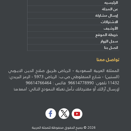
الرئيسيه
عن المجلة
إرسال مشاركة
الاشتراكات
الأرشيف
خريطة الموقع
سجل الزوار
اتصل بنا
تواصل معنا
المملكة العربية السعودية - الـرياض طـريـق صلاح الديـن الايــوبي
(الستين) - شـارع المنفلوطي ص.ب: الرياض 5973 - الرمز البريدي:
11432 تلفون: 96614778990 فاكس : 96614766464
لإرسـال آرائـك أو مقتـرحاتك نـأمل تعبئة النـموذج التـالي:
أضغط هنا
2026 © جميع الحقوق محفوظة للمجلة العربية