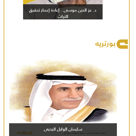
د. عز الدين موسى.. إعادة إعمار تحقيق
التراث
بورتريه
سليمان الوايل اليحيى