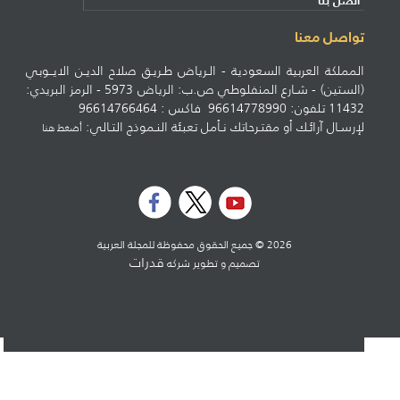
اتصل بنا
تواصل معنا
المملكة العربية السعودية - الـرياض طـريـق صلاح الديـن الايــوبي
(الستين) - شـارع المنفلوطي ص.ب: الرياض 5973 - الرمز البريدي:
11432 تلفون: 96614778990 فاكس : 96614766464
لإرسـال آرائـك أو مقتـرحاتك نـأمل تعبئة النـموذج التـالي:
أضغط هنا
2026 © جميع الحقوق محفوظة للمجلة العربية
قدرات
تصميم و تطوير شركه