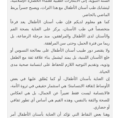
السنة النبوية، إلى الابتكارات الطبية لعلماء الحضارة الإسلامية،
ليتشابك طب أسنان الأطفال مع هذا التراث، ويصبح جسراً يربط
الماضي بالحاضر.
كما هو معلوم لديكم فإن طب أسنان الأطفال يعد فرعاً
متخصصاً في طب الأسنان، يركز على العناية بصحة الفم
والأسنان لدى الأطفال والمراهقين، منذ مرحلة الرضاعة، بل
ربما من فترة الحمل، وحتى سن المراهقة.
ولا يقتصر دور طبيب أسنان الأطفال على معالجة التسوس أو
خلع الأسنان اللبنية، بل يمتد ليشمل بناء علاقة ثقة مع الطفل
وذويه، وتقديم التوجيه اللازم للحفاظ على ابتسامة صحية مدى
الحياة.
إن العناية بأسنان الأطفال، أو كما يُطلق عليها في بعض
الأوساط (ثقافة الابتسامة)؛ هي استثمار حقيقي في ثروة الأمة،
فالابتسامة ليست فقط تعبيراً عن الجمال، بل هي انعكاس
للصحة والثقة بالنفس، وهذه القيم هي أساس أي تطور ثقافي
أو حضاري.
وهنا بعض النقاط التي تؤكد أن العناية بأسنان الأطفال أمر