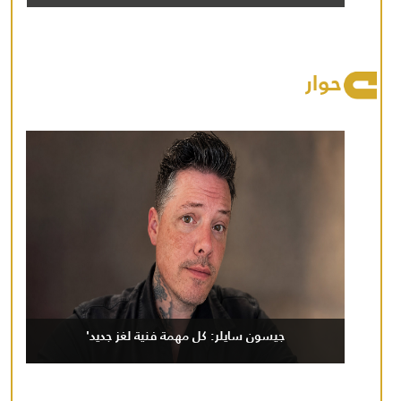
حوار
جيسون سايلر: كل مهمة فنية لغز جديد'