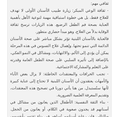
ثقافي مهم:
- ثقافة الوعي المبكر: زيارة طبيب الأسنان الأولى لا تهدف
للعلاج فقط، بل هي خطوة استباقية مهمة لتوعية الأهل بأهمية
العناية بصحة فم الطفل الرضيع. هذه الزيارات ترسخ ثقافة
الوقاية بدلاً من العلاج، وهو مبدأ حضاري متطور.
فالعناية بالأسنان اللبنية تؤثر بشكل مباشر على صحة الأسنان
الدائمة التي تنمو تحتها. وإهمال علاج التسوس في هذه المرحلة
يمكن أن يؤدي إلى الألم، والالتهابات، ومشاكل في النمو الفكي،
بالإضافة إلى تأثيره السلبي على صحة الطفل العامة وقدرته
على التعلم والمشاركة الاجتماعية.
- تجنب الخرافات والمعتقدات الخاطئة: لا يزال بعض الآباء
والأمهات يعتقدون أن الأسنان اللبنية لا تحتاج إلى عناية كبيرة
لأنها ستُستبدل. من هنا يأتي دورنا في تصحيح هذه المعتقدات،
وتقديم المعرفة العلمية الضرورية.
- بناء الثقة النفسية: الأطفال الذين يعانون من مشاكل في
أسنانهم قد يجدون صعوبة في الكلام، أو يعانون من الخجل.
وبالتالي فإن رعاية أسنانهم تُساهم في بناء ثقتهم بأنفسهم،