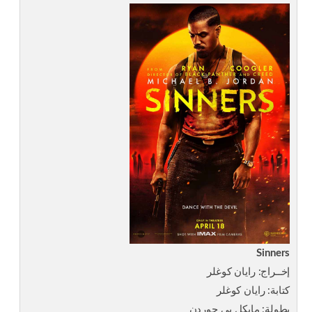
Sinners
إخــراج: رايان كوغلر
كتابة: رايان كوغلر
بطولة: مايكل بي جوردن