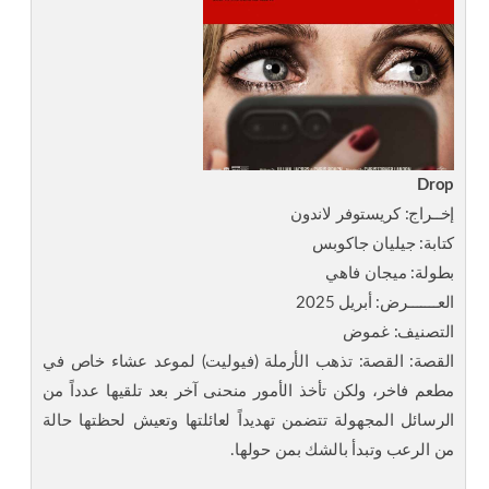
Drop
إخــراج: كريستوفر لاندون
كتابة: جيليان جاكوبس
بطولة: ميجان فاهي
العـــــــرض: أبريل 2025
التصنيف: غموض
القصة: القصة: تذهب الأرملة (فيوليت) لموعد عشاء خاص في
مطعم فاخر، ولكن تأخذ الأمور منحنى آخر بعد تلقيها عدداً من
الرسائل المجهولة تتضمن تهديداً لعائلتها وتعيش لحظتها حالة
من الرعب وتبدأ بالشك بمن حولها.