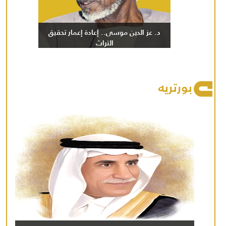
د. عز الدين موسى.. إعادة إعمار تحقيق
التراث
بورتريه