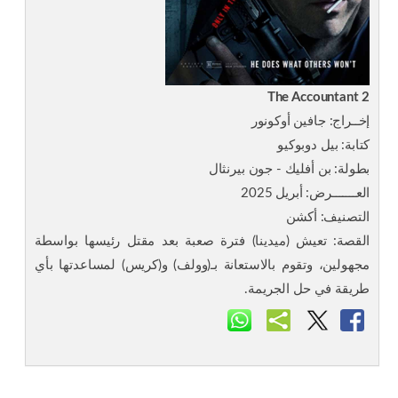
The Accountant 2
إخــراج: جافين أوكونور
كتابة: بيل دوبوكيو
بطولة: بن أفليك - جون بيرنثال
العـــــــرض: أبريل 2025
التصنيف: أكشن
القصة: تعيش (ميدينا) فترة صعبة بعد مقتل رئيسها بواسطة
مجهولين، وتقوم بالاستعانة بـ(وولف) و(كريس) لمساعدتها بأي
طريقة في حل الجريمة.