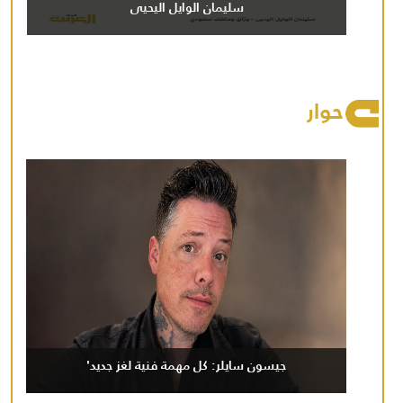
سليمان الوايل اليحيى
حوار
جيسون سايلر: كل مهمة فنية لغز جديد'