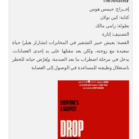
The Amateur
إخــراج: جيمس هوس
كتابة: كين نولان
بطولة: رامي مالك
التصنيف: إثارة
القصة: يعيش خبير التشفير في المخابرات (تشارلز هيلر) حياة
سعيدة مع زوجته، ولكن بعد مقتلها على يد إحدى العصابات،
يدخل في مرحلة اضطراب ما بعد الصدمة، ويُعرّض حياته للخطر
باستغلال وظيفته للمساعدة في الوصول إلى العصابة