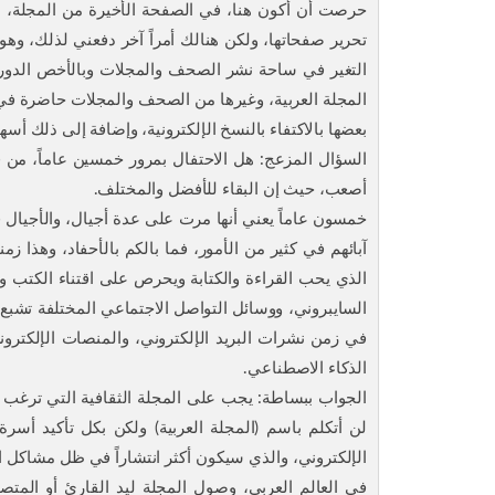
حرصت أن أكون هنا، في الصفحة الأخيرة من المجلة، لي
تحرير صفحاتها، ولكن هنالك أمراً آخر دفعني لذلك، وه
التغير في ساحة نشر الصحف والمجلات وبالأخص الدوريا
المجلة العربية، وغيرها من الصحف والمجلات حاضرة في 
بعضها بالاكتفاء بالنسخ الإلكترونية، وإضافة إلى ذلك أ
السؤال المزعج: هل الاحتفال بمرور خمسين عاماً، من ق
أصعب، حيث إن البقاء للأفضل والمختلف.
خمسون عاماً يعني أنها مرت على عدة أجيال، والأجيال 
آبائهم في كثير من الأمور، فما بالكم بالأحفاد، وهذا 
الذي يحب القراءة والكتابة ويحرص على اقتناء الكتب و
السايبروني، ووسائل التواصل الاجتماعي المختلفة تشبع
في زمن نشرات البريد الإلكتروني، والمنصات الإلكترون
الذكاء الاصطناعي.
الجواب ببساطة: يجب على المجلة الثقافية التي ترغب 
لن أتكلم باسم (المجلة العربية) ولكن بكل تأكيد أسر
الإلكتروني، والذي سيكون أكثر انتشاراً في ظل مشاكل ا
في العالم العربي، وصول المجلة ليد القارئ أو المت