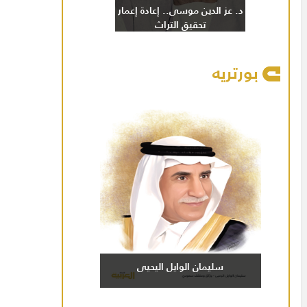
د. عز الدين موسى.. إعادة إعمار
تحقيق التراث
بورتريه
سليمان الوايل اليحيى