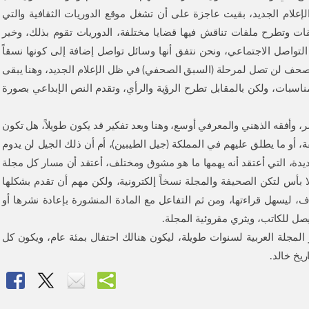
لإعلام الجديد، بقيت عاجزة على أن تشغل موقع الدوريات الثقافية والتي
قات وتطرح ملفات تناقش فيها قضايا مختلفة، الدوريات تقوم بذلك، وخير
لتواصل الاجتماعي، ونحن نتفق أنها وسائل تواصل إضافة إلى كونها نسقاً
 والصحف لن تصل لمرحلة (السبق الصحفي) في ظل الإعلام الجديد، وهنا يبقى
لمناسبات، ولكن بالمقابل تطرح الرؤية والرأي، وتقدم النص الإبداعي بصورة
ر، وأفقه الذهني والمعرفي أوسع، وهنا وبعد تفكير قد يكون طويلاً، هل تكون
بقة، أو ما يطلق عليهم في المملكة (جيل الطيبين)، أم أن ذلك الجيل لن يدوم
جديدة، التي أعتقد أنه يهمها ما هو مشوق ومختلف، أعتقد أن مسار كل مجلة
ا بأس لتكن الصحيفة والمجلة نسخاً إلكترونية، ولكن مهم أن تقدم بشكلها
وف، ليسهل قراءتها، ومن ثم التفاعل مع المادة المنشورة بإعادة نشرها أو
سيصل للكاتب، ويثري مقروئية المجلة.
 المجلة العربية لسنوات طويلة، ليكون هنالك احتفال بمئة عام، ويكون كل
ريخ خالد.