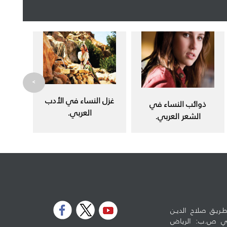
>
غزل النساء في الأدب
ذوائب النساء في
العربي.
الشعر العربي.
ـريـق صلاح الديـن
لوطي ص.ب: الرياض
5973 - الرمز البريدي: 11432 تلفون: 96614778990