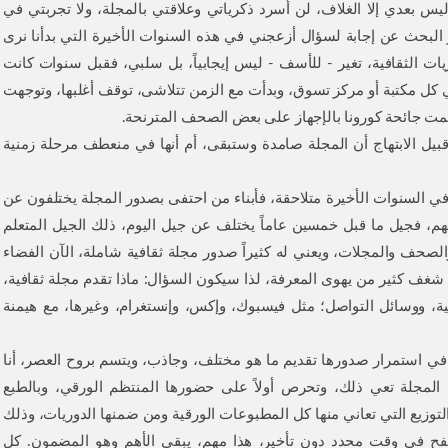
س بعدي إلا الغلاف، لن أسرد ذكرياتي وعلاقتي بالمجلة، ولا تجربتي في
و البحث عن إجابة لسؤال أزعجني في هذه السنوات الأخيرة التي بدأنا نرى
ت الثقافية، تغير - للأسف - ليس إيجابياً، بل سلبي، فقبل سنوات كانت
كل مكتبة أو مركز تسوق، وبدأت مع الزمن تتلاشى، توقف أغلبها، وتوجهت
سهمت جائحة كورونا بالإجهاز على بعض الصحف المترنحة.
بيل الابتهاج أن المجلة صامدة وستبقى، أم أنها في منعطف مرحلة زمنية
في السنوات الأخيرة متلاحقة، فأبناء من احتفى بصدور المجلة يختلفون عن
زمنهم، فجيل ما قبل خمسين عاماً يختلف عن جيل اليوم، ذلك الجيل المتعلم
الصحف والمجلات، ويعني له كثيراً صدور مجلة ثقافية شاملة، الآن الفضاء
 شغف كثير من يهوى المعرفة، لذا سيكون السؤال: ماذا تقدم مجلة ثقافية،
ية، ووسائل التواصل؛ مثل فيسبوك، وإكس، وإنستغرام، وغيرها، مع هيمنة
في استمرار صدورها تقديم ما هو مختلف، وجاذب، ويتسم بروح العصر، أنا
ة المجلة تعي ذلك، وتحرص أولاً على حضورها المنتظم الورقي، وبالطبع
لتوزيع التي تعاني منها كل المطبوعات الورقية ومن ضمنها الدوريات، وذلك
صفح في وقت محدد دون تأخير، هذا مهم، يبقى الأهم وهو المضمون. كل