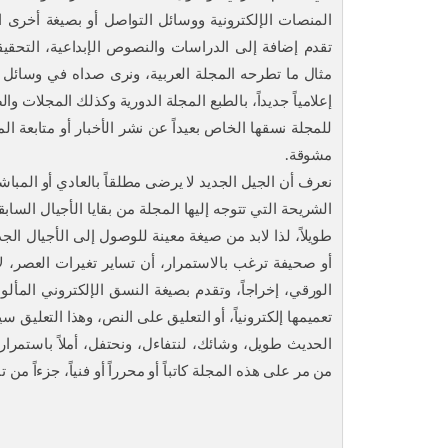
المنصات الإلكترونية ووسائل التواصل أو بصيغة أخرى ا
تقدم إضافة إلى الدراسات والنصوص الإبداعية، التحقي
مثال ما تطرحه المجلة العربية، ونرى صداه في وسائل ا
إعلامياً جديداً، بالطبع المجلة الدورية وكذلك المجلات
للمجلة نسقها الخاص بعيداً عن نشر الأخبار أو متابعة ا
مشوقة.
نعرف أن الجيل الجديد لا يرضى مطلقاً بالعادي أو المباش
الشريحة التي تتوجه إليها المجلة من بقايا الأجيال السا
طويلاً، لذا لابد من صيغة معينة للوصول إلى الأجيال ال
أو صحيفة ترغب بالاستمرار، أن تساير تغيرات العصر، ل
الورقي، إخراجاً، وتقدم بصيغة النسق الإلكتروني المأل
تعميمها إلكترونياً، أو التعليق على النص، وهذا التعليق 
الحديث طويل، وشائك، لنتفاءل، ونحتفل، أملاً باستمرار
من مر على هذه المجلة كاتباً أو محرراً أو فنياً، جزءاً من تا