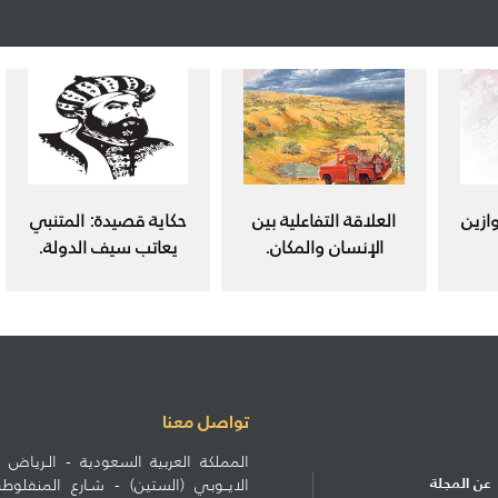
ازين
العلاقة التفاعلية بين
حكاية قصيدة: المتنبي
الإنسان والمكان.
يعاتب سيف الدولة.
تواصل معنا
المملكة العربية السعودية - الـرياض ط
عن المجلة
الايــوبي (الستين) - شـارع المنف
الاشتراكات