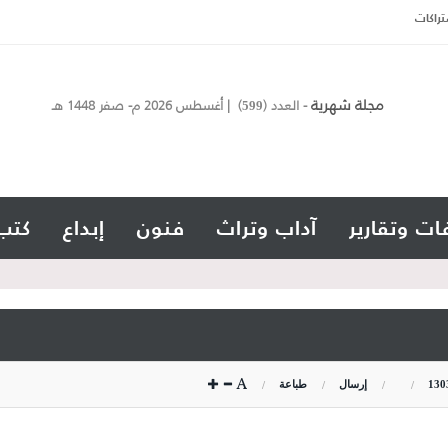
تراكات
مجلة شهرية
- العدد (
) | أغسطس 2026 م- صفر 1448 هـ
599
ات وتقارير
آداب وتراث
فنون
إبداع
كتب
130
إرسال
طباعة