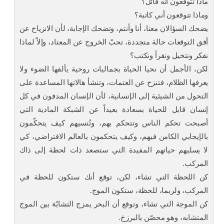
ماذا تتوقعون أنه قائل؟
وماذا تتوقعون أني كاتبة؟
يضحك السؤالان معنا، أنا وأنتم، وتضحك الإجابة، لأن الانزياح عن
أفق التوقعات حالة متجددة، تحبّ الخروج عن المعتاد، وإلاّ لماذا
نفكر ونتخيل ونقرأ ونكتب؟
لكن، الأجمل أن نحيا الحياة بجماليات روحية يألفها الضوء ولا
يعرفها الظلام، فتنزح عن العتمات، وتنشأ هالاتها المساعدة على
التحول من الشيئية إلى الإنسانية، لأن الإنسان المدفون في كل
إنسان قابل للحياة بسعادة بعيداً عن الشبكة المادية التي
أصبحت تحكم الناس وتتحكم بهم، وتُنسيهم كيف يتحكّمون
بالإيجابي الكامن فيهم، وكيف يتحكمون بالعالم الافتراضي، كي
لا يسلبهم حياتهم المفيدة التي ستصعد ذات لحظة إلى ذاك
المركب.
كن اللحظة التي تشاء، لكن، توقع أنك ستكون للحظة في
المركب، ولربما، للحظة، ستكون الموج.
كن الموجة التي تشاء، وتوقع أن البحر يمزج التشابُهَ بين الموج
المتشابه، وهو محصّن بالبرزخ.