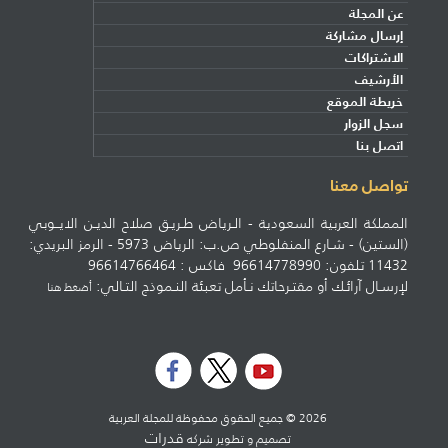
عن المجلة
إرسال مشاركة
الاشتراكات
الأرشيف
خريطة الموقع
سجل الزوار
اتصل بنا
تواصل معنا
المملكة العربية السعودية - الـرياض طـريـق صلاح الديـن الايــوبي
(الستين) - شـارع المنفلوطي ص.ب: الرياض 5973 - الرمز البريدي:
11432 تلفون: 96614778990 فاكس : 96614766464
لإرسـال آرائـك أو مقتـرحاتك نـأمل تعبئة النـموذج التـالي:
أضغط هنا
2026 © جميع الحقوق محفوظة للمجلة العربية
قدرات
تصميم و تطوير شركه