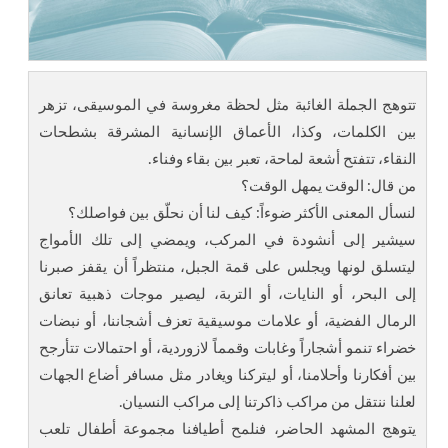
تتوهج الجملة الغائبة مثل لحظة مغروسة في الموسيقى، تزهر
بين الكلمات، وكذا، الأعماق الإنسانية المشرقة بشطحات
النقاء، تتفتح أشعة لماحة، تعبر بين بقاء وفناء.
من قال: الوقت يمهل الوقت؟
لنسأل المعنى الأكثر ضوءاً: كيف لنا أن نحلّق بين فواصلك؟
سيشير إلى أنشودة في المركب، ويمضي إلى تلك الأمواج
ليتسلق لونها ويجلس على قمة الجبل، منتظراً أن يقفز صبرنا
إلى البحر، أو النايات، أو التربة، ليصير موجات ذهبية تعانق
الرمال الفضية، أو علامات موسيقية تعزف أشجاننا، أو نبضات
خضراء تنمو أشجاراً وغابات وقمماً لازوردية، أو احتمالات تتأرجح
بين أفكارنا وأحلامنا، أو ليتركنا ويغادر مثل مسافر أضاع الجهات
لعلنا ننتقل من مراكب ذاكرتنا إلى مراكب النسيان.
يتوهج المشهد الحاضر، فنلمح أطيافنا مجموعة أطفال تلعب