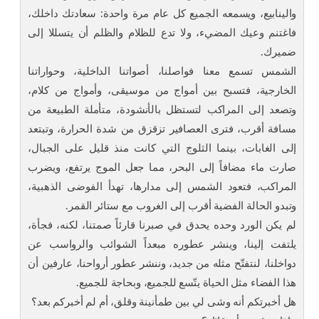
والينابيع، ويسمعه الجميع كل عام مرة واحدة: سعادتك داخلك،
فاغتنم وعيك المضيء، ولا تدع للظلام والظلم أن يتسللا إلى
ضميرك.
الشمس تسمع معنا فواصلنا، أصواتنا الداخلية، وحواراتنا
الخارجية، فتسبح بين أمواج من موسيقى، وأمواج من كلام،
وتصعد إلى المراكب لتستظل بالأنشودة، متأملة الطبيعة من
مسافة أقرب، فترى العصافير تزقزق من شدة الحرارة، وتبتعد
إلى الغابات، بينما الثلوج التي كانت منذ قليل على الجبال،
صارت ماء مضافاً إلى البحر، مما جعل الموج يرتفع، ويضرب
المراكب، فتعود الشمس إلى مدارها، تهدأ الفوضى الذهبية،
وتبدو الحالة الفضية أقرب إلى الغروب مع ستائر القمر.
لم يكن الورد وحده يحدق في صبرنا قارئاً صمتنا، لكنه، فجأة،
يلتفت إلينا، وينشر عطوره مبعداً الشوائب والرواسب عن
دواخلنا، لنتفتّح مثله من جديد، وننشر عطور أرواحنا، عارفين أن
هذا الفضاء مثل الحياة يتّسع للجميع، وبحاجة للجميع.
هل أخبرتكم أنه وشى لي بين طمأنينة وقلق، أم لم أخبركم بعد؟