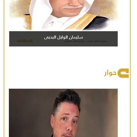
سليمان الوايل اليحيى
حوار