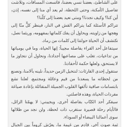
على الشاطئ، بعضنا نسي بعضنا، فاتسعت المسافات، وتلاشت
تفاصيل الأمكنة، وحتى اللحظة، لم يعد أي منا إلى نفسه، إذن،
أين كنا؟ وكيف نجدنا؟ ومتى نعيد بعضنا إلى كلّنا؟
تتراكم الأسئلة كما يتراكم القش في النار، فينظر كلٌّ منّا إلى
وهجها من زاويته، ويحاول أن يفك كلماتها بمفهومه، وريثما نصل،
نكتشف أن الحياة حولتنا إلى كلمات من رماد.
سيتفاعل أحد القراء بفاصلة مجيباً: إنها الحياة، وما في يومياتها
من تداعيات، تغلب على مصاعبها أجدادنا، ونحاول أن نتجاوز ما
لا يستحق، ولعلها حكمة لأحفادنا.
ستقول إحدى القارئات: لنتخيل الزمن حديداً، نلينه بآلامنا، ونصنع
من لحظاته ما يسعدنا من قيم وعائلة ومجتمع، لعلنا نشع
بابتسامات صافية تألفها القلوب الجميلة المتفائلة بإعادة صياغة
مفردات الحياة، وهذه فاصلتي.
سيفكر أحد الكتّاب بفاصلة أخرى، ويجيبني: لا يهمّنا الزائل،
فالأيام رحلة قصيرة ستغرب ذات لحظة، ولن نجد من ظلالها
سوى أعمالنا البيضاء أو السوداء.
ثمة صوت آخر، قادم من غيمة ما، يعرّش كروماً بين الجبال