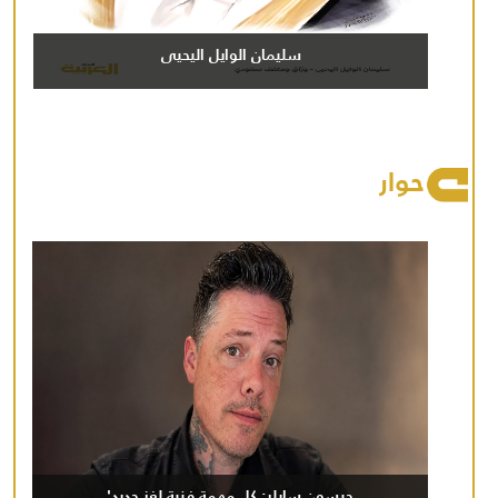
سليمان الوايل اليحيى
حوار
جيسون سايلر: كل مهمة فنية لغز جديد'