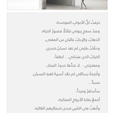
خرقتُ كلَّ الأبوابِ الموصدة،
وعندَ سفحِ ربوتي تتلألأُ قصورُ الحياة،
الذهابُ والإيابُ غائبانِ عن المعنى،
ودقّاتُ قلبي لم تعد تسكنُ صدري.
الخرابُ الذي غشاني… انطفأ،
ومعجزتي… لا تحدُّها حدودُ المجاز،
وأجنحةُ رسائلي لم تعُد أسيرةَ لعبةِ النسيان.
حسناً…
سأسافرُ وحيداً،
أجمعُ بقايا الأرواحِ المتناثرة،
وأبعثُ في الناسِ صدى ضمائرهم الغائبة.