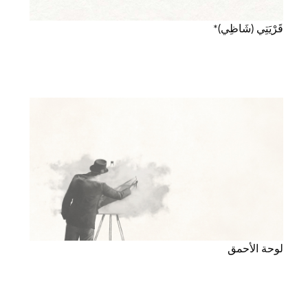
قَرْيَتِي (شَاظِي)*
لوحة الأحمق