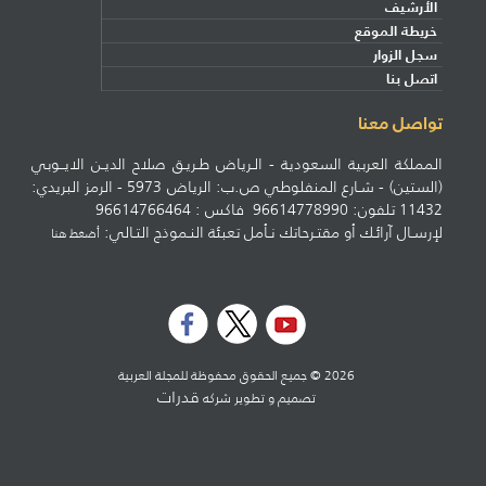
الأرشيف
خريطة الموقع
سجل الزوار
اتصل بنا
تواصل معنا
المملكة العربية السعودية - الـرياض طـريـق صلاح الديـن الايــوبي
(الستين) - شـارع المنفلوطي ص.ب: الرياض 5973 - الرمز البريدي:
11432 تلفون: 96614778990 فاكس : 96614766464
لإرسـال آرائـك أو مقتـرحاتك نـأمل تعبئة النـموذج التـالي:
أضغط هنا
2026 © جميع الحقوق محفوظة للمجلة العربية
قدرات
تصميم و تطوير شركه