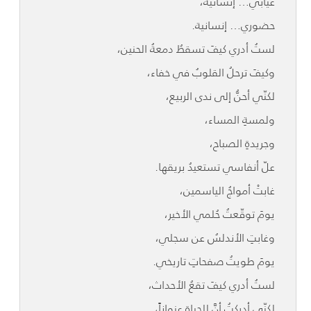
غيابي… إنسانية،
حضوري… إنسانية.
لستُ أدري كيفَ تسقطُ دمعةُ الحنين،
وكيفَ ترحلُ القلوبُ في خفاء،
لكنّي أحنُّ إلى ندى الربيع،
ولمسةِ المساء،
وجريدةِ الصباح،
علّ أنفاسي تستعيدُ بريقها.
غابتْ أمواجُ الياسمين،
يومَ توقّعتُ حُلمي الأخير،
وغابتِ الأندلسُ عن سجلي،
يومَ طويتُ صفحاتِ تاريخي.
لستُ أدري كيفَ تقعُ الأحداث،
لكنّي أدركتُ أنَّ للحياةِ عنواناً،