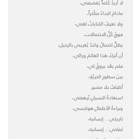
لا أريدُ حُلماً يَقصفني،
مادامَ النداءُ متأخراً،
ولا تعرفُ الكناياتُ لغتي،
فوقَ كُلِّ الاحتمالات،
يظلُّ احتمالٌ واحدٌ يُغريني بالرحيل،
أن أتركَ هذا العالمَ ورائي،
فلم يعُد يروقُ لي،
بينَ سطورِ الحريّةِ،
أطيافٌ بلا مصير.
استعادةُ النسيانِ تُرهقني،
وبراءةُ الأطفالِ هواجسي،
تاريخي… إنسانية،
كفاحي… إنسانية،