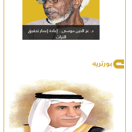
د. عز الدين موسى.. إعادة إعمار تحقيق
التراث
بورتريه