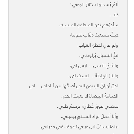
ألمْ يُسدلوا ستائرَ الوعي؟
كلا…
سأجرّهم نحو المنطقةِ المنسية،
حيثُ نستعيدُ دقّاتِ قلوبنا،
ولو في لحظةِ الغياب.
فخُّ النسيانِ يُراودني،
والجُرحُ الآسن… ليس لي،
والنارُ الهادئةُ… ليست لي،
لكنّ أوراقَ الزيتونِ التي أضمُّها بين أناملي… لي.
الحمامةُ البيضاءُ لا تعرفُ الحذر،
تمضي فوقَ خُطايَ، ترسمُ ظلي،
وأنا أحملُ لواءَ السلامِ بيميني،
بينما رسائلُ ابن عربي تطوفُ في محرابي.