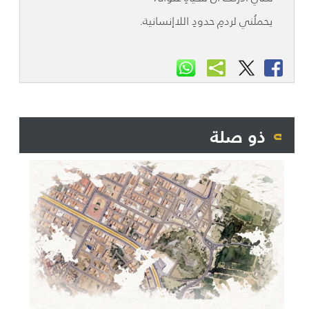
يحملُني لردمِ حدودِ اللاإنسانية.
ذو صلة