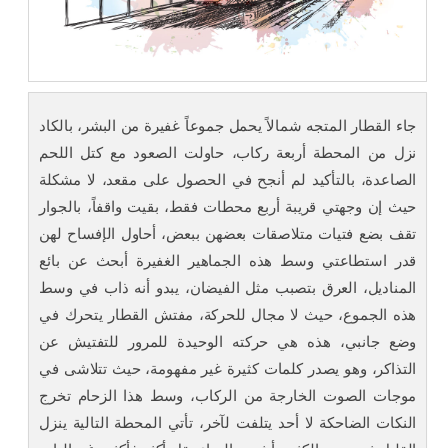
جاء القطار المتجه شمالاً يحمل جموعاً غفيرة من البشر، بالكاد
نزل من المحطة أربعة ركاب، حاولت الصعود مع كتل اللحم
الصاعدة، بالتأكيد لم أنجح في الحصول على مقعد، لا مشكلة
حيث إن وجهتي قريبة أربع محطات فقط، بقيت واقفاً، بالجوار
تقف بضع فتيات متلاصقات بعضهن ببعض، أحاول الإفساح لهن
قدر استطاعتي وسط هذه الجماهير الغفيرة أبحث عن بائع
المناديل، العرق بتصبب مثل الفيضان، يبدو أنه ذاب في وسط
هذه الجموع، حيث لا مجال للحركة، مفتش القطار يتحرك في
وضع جانبي، هذه هي حركته الوحيدة للمرور للتفتيش عن
التذاكر، وهو يصدر كلمات كثيرة غير مفهومة، حيث تتلاشى في
موجات الصوت الخارجة من الركاب، وسط هذا الزحام تخرج
النكات الضاحكة لا أحد يتلفت لآخر، تأتي المحطة التالية ينزل