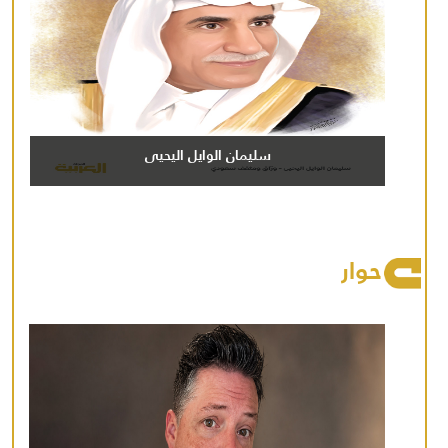
سليمان الوايل اليحيى
حوار