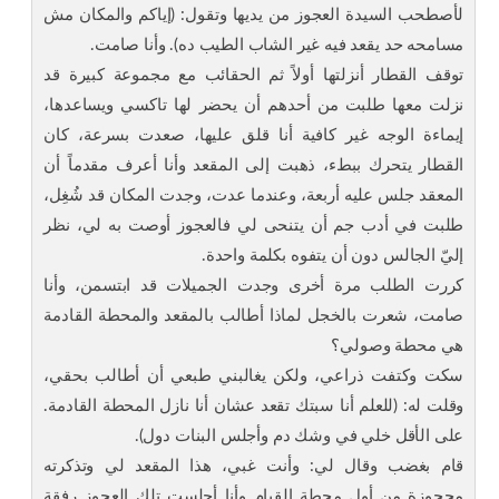
لأصطحب السيدة العجوز من يديها وتقول: (إياكم والمكان مش
مسامحه حد يقعد فيه غير الشاب الطيب ده). وأنا صامت.
توقف القطار أنزلتها أولاً ثم الحقائب مع مجموعة كبيرة قد
نزلت معها طلبت من أحدهم أن يحضر لها تاكسي ويساعدها،
إيماءة الوجه غير كافية أنا قلق عليها، صعدت بسرعة، كان
القطار يتحرك ببطء، ذهبت إلى المقعد وأنا أعرف مقدماً أن
المعقد جلس عليه أربعة، وعندما عدت، وجدت المكان قد شُغِل،
طلبت في أدب جم أن يتنحى لي فالعجوز أوصت به لي، نظر
إليّ الجالس دون أن يتفوه بكلمة واحدة.
كررت الطلب مرة أخرى وجدت الجميلات قد ابتسمن، وأنا
صامت، شعرت بالخجل لماذا أطالب بالمقعد والمحطة القادمة
هي محطة وصولي؟
سكت وكتفت ذراعي، ولكن يغالبني طبعي أن أطالب بحقي،
وقلت له: (للعلم أنا سبتك تقعد عشان أنا نازل المحطة القادمة.
على الأقل خلي في وشك دم وأجلس البنات دول).
قام بغضب وقال لي: وأنت غبي، هذا المقعد لي وتذكرته
محجوزة من أول محطة القيام وأنا أجلست تلك العجوز رفقة