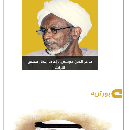
د. عز الدين موسى.. إعادة إعمار تحقيق
التراث
بورتريه