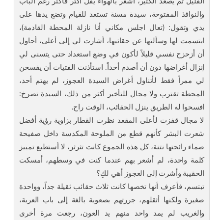
القليل ثم يصعد الكثير، أشعر بالهواء يقل أكثر فأكثر رغم الباب
والنوافذ المفتوحة، سيدة مسنة تستعد للقيام وتضع يدها على
يدي وتقول: (تعال اجلس مكاني أنا نازلة المحطة القادمة)،
ابتسمت لها وسألتها عن حقائبها، أشارت لي إلى أعلى، أحاول
أن أزحزح نفسي قليلاً لأكون في وضع استعداد حتى يتسنى لي
إنزال أغراضها دون أن أصدم أحداً. استأذنت الفتيات أن يفسحن
لي ممراً فقط لأتناول أغراض السيدة العجوز، لم يهتم أحد،
المحطة تقترب ولا مجال للتأخير أكثر من ذلك، السيدة تصرخ:
افسحوا له الطريق ينزل الحقائب، الوقت راح.
لا مجال قفزت لأعلى المقعد نظرت القطار بزاوية رؤية أفضل
شعرت البشر كأنهم قطع من الملوحة المكدسة داخل صفيحة
صماء رائحتها نتنة، كل هذه الجموع كانت تثرثر، لا أستطيع تمييز
كلمة واحدة، لم أشعر بهم عندما كنت في وسطهم، أمسكت
الحقيبة وأشرت إلى العجوز أهي لكِ؟
تبتسم، فأعرف أنها تخصها كانت ثلاث حقائب ثقيلة جداً، وواحدة
صغيرة ولكنها أثقلهم، جررتهم بصعوبة بالغة إلى باب العربة،
والغريب لم يمد واحد منهم يد العون، رجعت مرة أخرى