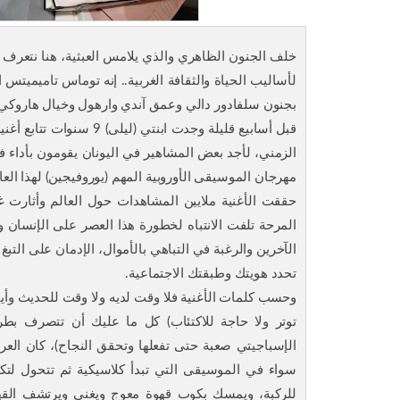
خلف الجنون الظاهري والذي يلامس العبثية، هنا نتعرف 
بجنون سلفادور دالي وعمق آندي وارهول وخيال هاروكي م
قبل أسابيع قليلة وجدت ا
الزمني، لأجد بعض المشاهير في اليونان يقومون بأداء ف
مهرجان الموسيقى الأوروبية المهم (يوروفيجين) لهذا العا
حققت الأغنية ملايين المشاهدات حول العالم وأثارت غض
المرحة تلفت الانتباه لخطورة هذا العصر على الإنسان وما
الآخرين والرغبة في التباهي بالأموال، الإدمان على التب
تحدد هويتك وطبقتك الاجتماعية.
وحسب كلمات الأغنية فلا وقت لديه ولا وقت للحديث وأيامه
توتر ولا حاجة للاكتئاب) كل ما عليك أن تتصرف بطر
الإسباجيتي صعبة حتى تفعلها وتحقق النجاح)، كان الع
سواء في الموسيقى التي تبدأ كلاسيكية ثم تتحول لتكن
للركبة، ويمسك بكوب قهوة معوج ويغني ويرتشف القهو