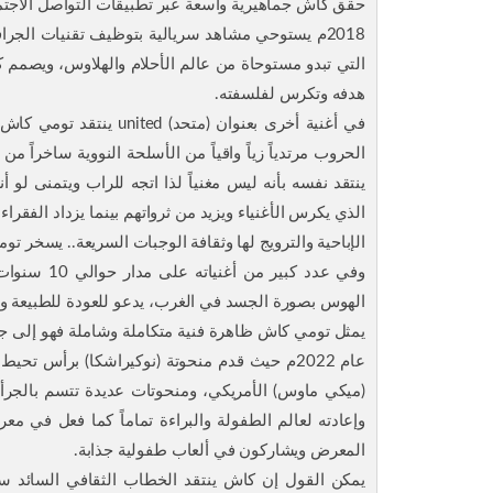
حقق كاش جماهيرية واسعة عبر تطبيقات التواصل الاجتما
2018م يستوحي مشاهد سريالية بتوظيف تقنيات الجرا
التي تبدو مستوحاة من عالم الأحلام والهلاوس، ويصمم 
هدفه وتكرس لفلسفته.
في أغنية أخرى بعنوان (
الحروب مرتدياً زياً واقياً من الأسلحة النووية ساخراً م
ينتقد نفسه بأنه ليس مغنياً لذا اتجه للراب ويتمنى ل
الذي يكرس الأغنياء ويزيد من ثرواتهم بينما يزداد الفقرا
الإباحية والترويج لها وثقافة الوجبات السريعة.. يسخر ت
وفي عدد كبي
الهوس بصورة الجسد في الغرب، يدعو للعودة للطبيعة والع
يمثل تومي كاش ظاهرة فنية متكاملة وشاملة فهو إلى جا
عام 2022م حيث قدم منحوتة (نوكيراشكا) برأس ت
(ميكي ماوس) الأمريكي، ومنحوتات عديدة تتسم بالجرأ
وإعادته لعالم الطفولة والبراءة تماماً كما فعل في م
المعرض ويشاركون في ألعاب طفولية جذابة.
يمكن القول إن كاش ينتقد الخطاب الثقافي السائد ساخ