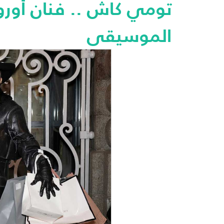
تومي كاش .. فنان أوروب
الموسيقى