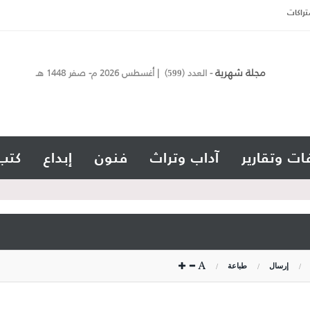
تراكات
مجلة شهرية
- العدد (
) | أغسطس 2026 م- صفر 1448 هـ
599
ات وتقارير
آداب وتراث
فنون
إبداع
كتب
إرسال
طباعة