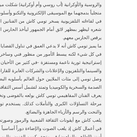
والروسية والأوكرانية (أب روسي وأم أوكرانية) شكلت ميله
متجلياً بدمجهما مع الموسيقى الإلكترونية والتكنو وأسلوب
في لقاءاته التلفزيونية يسخر تومي كاش من الفنان
شعره ليظهر بمظهر لائق أمام الجمهور ليأخذ الحارس 
يرقص الحارس معهم.
ما يميز تومي كاش أنه لا يدعي العمق في تناول القضايا الو
في كل شيء لكنه يبسط الأمور من منظور فني وساخر من 
إستراتيجية ثورية ناعمة ومستفزة -في كثير من الأحيان
والسينما والتلفزيون والإعلانات والشركات العابرة للقارا
وصل تومي إلى مئات الملايين حول العالم بأسلوبه البص
الصدمة والسخرية والكوميديا وتمتد لتشمل أسس الثقافة ا
يعرف الفنان المفاهيمي تومي كاش بولعه بالفوضى وتخط
مرحلة التساؤلات الكبرى والتأملات كذلك. يستخدم تو
والنحت والرسم والأزياء الجاهزة والبضائع.
يلعب كاش مع أيقونات الثقافة الشعبية والرموز وصورته ا
في أعمال كاش إذ يلعب الصوت والإضاءة دوراً أساسياً 