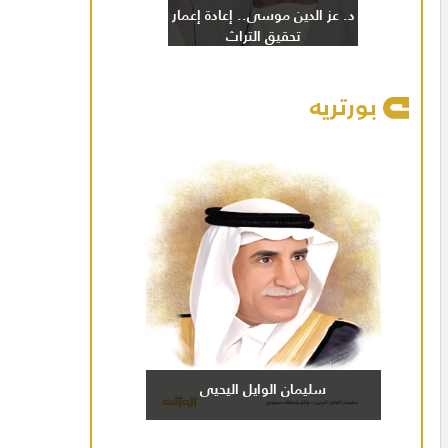
د. عز الدين موسى.. إعادة إعمار
تحقيق التراث
بورتريه
سليمان الوايل اليحيى