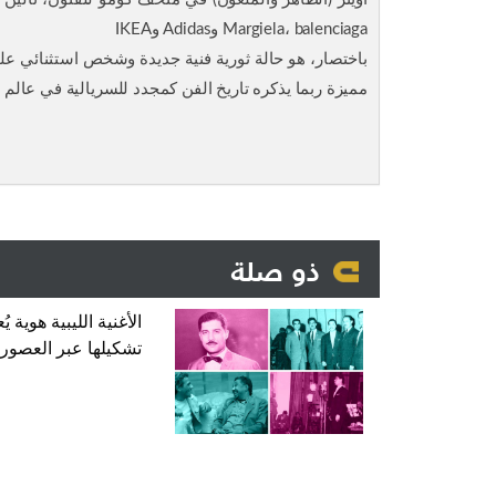
Margiela، balenciaga وAdidas وIKEA
باختصار، هو حالة ثورية فنية جديدة وشخص استثنائي علين
مميزة ربما يذكره تاريخ الفن كمجدد للسريالية في عالم ال
ذو صلة
الأغنية الليبية هوية يُع
تشكيلها عبر العصور