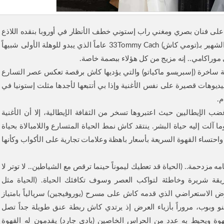
على فنان بصري ومغني راب إستوني خطف الأنظار في أوروبا بنقده اللاذع
لأساليب الحياة والثقافة الغربية.. إنه توماس تاميميتس الشهير بـ(تومي كاش) 33Tommy Cach عاماً الذي يبدو للوهلة الأولى شبيهاً
وراكامي.. إنه مزيج من كل هؤلاء ببصمة خاصة.
بنتي (ليلى) 9 سنوات تتابع أغنية ساخرة (إسبريسو ماكياتو) والتي يؤديها كاش برقصة تعكس عصر التسارع
يديوهات قصيرة على نفس الأغنية وإذا بي أتتبعها لأجدها مثلت إستونيا في
م.
ب الإيطاليين حيث اعتبروها تسخر من الثقافة الإيطالية، إلا أن الأغنية
 آلت إليه حياة البشر. ينتقد كاش نمط الحياة المتسارع واللامبالاة بحياة
غ واحتساء القهوة السريعة بأسعار باهظة وعلامات تجارية على الأكواب وكأنها
 مزدحمة.. (الحياة قد تعطيك ليموناً حينما ترقص مع الشياطين.. لا توتر لا
يقة شريرة وخاطئة لتواكب العصر وسوف تكافئك الحياة. (الحياة مثل
رض الاستعراضي الذي قدمه كاش على مسرح (يوروفيجين) سريالياً بامتياز
و وبوب، مروراً بأزياء العرض إذ يرتدي كاش ربطة عنق طويلة جداً تصل
ة ويحيط به عدد من الحراس الخاصين (بادي جارد) يقدمون له القهوة