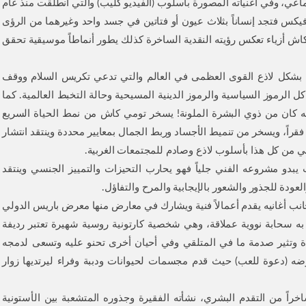
عي، وفي أغنياته المصورة بأسلوب (الفيديو كليب) والتي انطلقت منذ عام
فيكس فتجد إنساناً بثلاث عيون أو فتاتين في جسد واحد وغيرهما من الرؤى
كاش أزياء تعكس رؤيته النقدية الساخرة كذلك يطور أنماطاً موسيقية تحقق
متحد) united ينتقد تومي كاش بشكل لاذع القوى العظمى في العالم والتي تدعي تكريس السلام ووقف
ن كل الرموز السياسية والرموز الدينية المسيحية وحالة التخبط العالمية. كما
و أنه كان من ذوي البشرة الملونة! يسخر تومي كاش من نمط الحياة السريع
ء فقراً، ويسخر من تنميط الأجساد وربط الجمال بمعايير محددة وينتقد انتشار
ومي من كل هذا بأسلوب لاذع وصادم للمجتمعات الغربية.
ر من أغنياته على مدار حوالي 10 سنوات يبدو مشروعه الفني جلياً فهو يحارب التحيزات والتمييز الجنسي وينتقد
ودة للجذور والشعور بالإيجابية والمرح والتفاؤل.
نب أغانيه يقدم أعمالاً فنية ويشارك في معارض منها معرض باريس الدولي
حيط به سحابة نووية عملاقة، وهي شخصية كارتونية روسية شهيرة تعتبر رديفة
ة وتثير صدمة ما في المتلقي وفي أحيان أخرى تحنو عليه وتسعى لدمجه
عرضه (دعوة للعب) حيث قدم مجسمات لحيوانات ودببة وفراء ليرتديها زوار
راً من التقدم البشري، نشأته الفقيرة وجذوره المتشعبة بين الأستونية