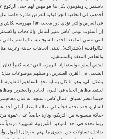
باستمرار، ويقومون بكل ما هو مهين لهم حتى الركوع ع
أحدهم، في الخلفية الجرافيكية للعرض طائرة خاصة عليه
في العرض والتي تؤدي دور معجبة Fan مهووسة بكاش وهنا يسخر كاش من هذا الهوس بالفنانين بين الشباب والمراهقين.
إن أسلوب تومي كاش مثير للتأمل والإعجاب والاشمئزاز
التي تنتمي لما بعد الحقبة السوفيتية، تلك الفترة التي 
لـ(الواقعية الاشتراكية)، لتبني اتجاهات حديثة وغربية م
والحاضر المعقد والمستقبل.
الشعبي في القرن العشرين، واستلهم موضوعات مثل: الاست
بشكل آلي، وهو ما كان بمثابة تحدٍ للمفاهيم التقليدية ل
لينتقد مظاهر الحياة في القرن الحادي والعشرين ومظاهر 
حينما ننظر لسياق أعمال كاش، سنجد أنه فنان مفاهيمي 
الشارع، فقد تجده فجأة في صالة المطار أوفي أحد عروض ا
حياكة منسوجة من التريكو، وتارة حاصلاً على غفوة مرتديا
ربما تجده في أحد الميادين الأوروبية الشهيرة مرتدياً
بداخلك تساؤلات حول جدوى ما يهتم به رجال الأموال وأ