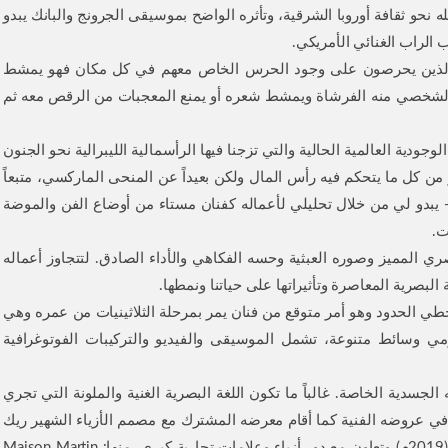
 نحو ثقافة أوروبا الشرقية، وتأثره الواضح بموسيقى الجرونج والبانك يبدو
 الراب الغنائي الأمريكي.
ين الذين يحرصون على وجود الحرس الخاص معهم في كل مكان فهو يمشط
الشخصي منه الفرشاة ويمشط شعره أو يمنع المعجبات من الرقص معه ثم
جودية العالمية الحالية والتي تزجنا فيها الرأسمالية الليبرالية نحو الجنون
كل ما يتحكم فيه رأس المال ولكن بعيداً عن المنحى الماركسي، متبعاً
- يبدو لي من خلال تحليلي لأعماله كفنان مستاء من أوضاع الفن والموضة
ت.
ري المميز وصوره العبثية وحسه الفكاهي والأداء الصادق. لتتجاوز أعماله
لبصرية المعاصرة وتأثيراتها على حياتنا ونمطها.
ي الحدود وهو أمر متوقع من فنان يمر بمرحلة الثلاثينيات من عمره وهي
مي وسائط متنوعة، تشمل الموسيقى والفيديو والتركيبات الفوتوغرافية
لجسدية الخاصة. غالباً ما تكون اللغة البصرية الغنية والملونة التي تجري
في عروضه الفنية كما أقام معرضه المشترك مع مصمم الأزياء الشهير ريك
أوينز (الطاهر والملعون) في متحف كومو للفنون، تالين (2019م) وتعاون مع دور أزياء وعلامات تجارية كبرى، منها: Maison Martin