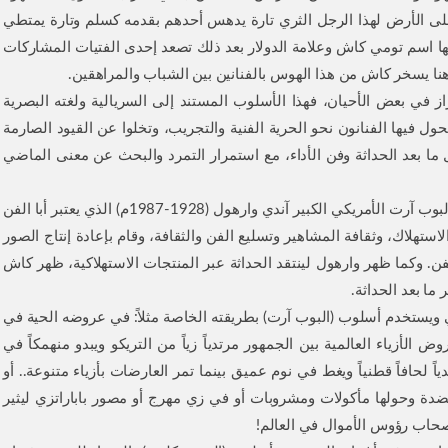
لى الأرض لهذا الرجل الثري تارة يدهس أحدهم بقدمه كسلم وتارة يمتطي
ا اسم تومي كاش وعلامة الدولار بعد ذلك تصعد إحدى الفتيات المشاركات
 في بعض الأحيان، فهذا الأسلوب المستند إلى السريالية ولغته البصرية
تحول فيها الفنانون نحو الحرية الفنية والتجريب، وتخلوا عن القيود الصارمة
ثل ما بعد الحداثة وفن الأداء، مع استمرار التمرد والبحث عن معنى الماضي
لفتني أسلوبه واستعاراته الرمزية التي تشبه كثيراً فنان البوب آرت الأمريكي الكبير آندي وارهول (1928-1987م) الذي يعتبر أبا الفن
هلاك، وثقافة المشاهير وتسليع الفن والثقافة، وقام بإعادة إنتاج الصور
لفن. وكما ظهر وارهول لينتقد الحداثة عبر المنتجات الاستهلاكية، ظهر كاش
ما بعد الحداثة.
ويستخدم أسلوب (البوب آرت) بطريقته الخاصة مثلاً: في عروضه الحية في
لأزياء العالمية بين الجمهور مرتدياً زياً من التريكو ويبدو منهمكاً في
ً لحافاً قطنياً ويغط في نوم عميق بينما تمر العارضات بأزياء متنوعة.. أو
 منضدة وحولها مأكولات ومشروبات أو في زي مهرج أو مصور باباراتزي ليثير
صحاب رؤوس الأموال في العالم!