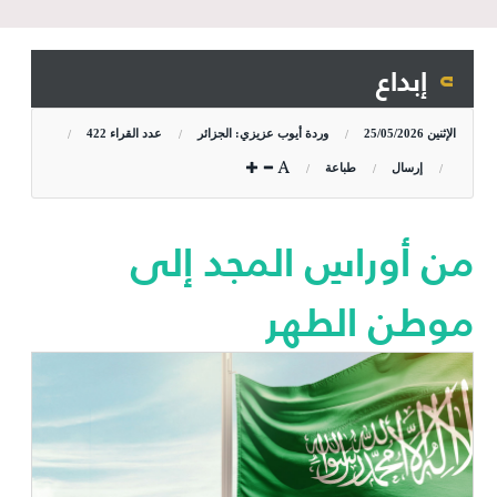
إبداع
الإثنين
25/05/2026
وردة أيوب عزيزي: الجزائر
عدد القراء
422
إرسال
طباعة
من أوراسِ المجد إلى
موطن الطهر