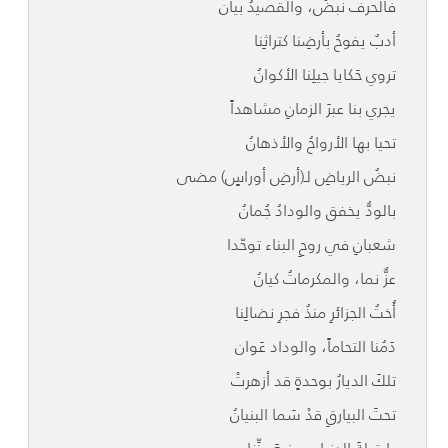
فالحرف نبضٌ، والقصيدُ بيان
أدبٌ يفوحُ بأرضِنا كتراثِنا
تروي حَكايا جيلِنا الأكوانُ
يجري بنا عبرَ الزمانِ مشاهداً
تحيا بها الأرواحُ والأذهانُ
نبضُ الرياضِ لـ(أرضِ أوراسٍ) مضى
بالودُّ يخفق والودادُ جُمانُ
شعبانِ في روحِ البناء توحّدا
عزٌّ نما، والمكرماتُ كيانُ
أُختُ الجزائرِ منذُ فجرِ نضالِنا
دَمُنا التحاماً، والوداد عَوان
تلكَ الديارُ بوحدةٍ قد أزهرتْ
تحتَ البيارقِ قدْ سَما البنيانُ