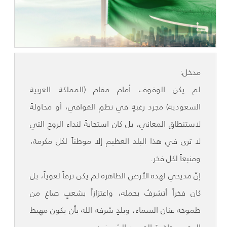
مدخل:
لم يكن الوقوف أمام مقام (المملكة العربية
السعودية) مجرد رغبةٍ في نظمِ القوافي، أو محاولةً
لاستنطاق المعاني، بل كان استجابةً لنداء الروح التي
لا ترى في هذا البلد العظيم إلا موطناً لكل مكرمة،
ومنبعاً لكل فخر.
إنَّ مديحي لهذه الأرض الطاهرة لم يكن ترفاً لغوياً، بل
كان فخراً أتشرفُ بحمله، واعتزازاً بشعبٍ صاغ من
طموحه عنان السماء، وبلدٍ شرفه الله بأن يكون مهبط