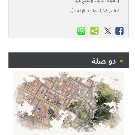
يا قبلةَ الدنيا، ومنبعَ عزِّنا
تبقينَ فخراً، ما حيا الإنسانُ
ذو صلة