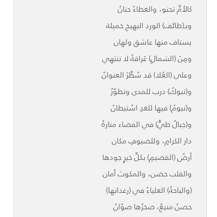
كالأمِّ تحنو، والعطاءُ حنانُ
وبـ(طائف) الورد البهيج خميلة
يستاف منها عاشق ولهان
ومِنَ (الشمالِ) عَراقةٌ لا تنتهي
وعلى (العُلا) قد سُطِّرَ العنوانُ
و(تبوكُ) درب للمدى وتطوّرٌ
و(نيومُ) فيها للغدِ اسْتيطانُ
و(جبالُ طيٍّ) في الفضاء منارةٌ
دار الكرامِ، وللضيوفِ مكان
أرضُ (القصيمِ) بكلِّ خيرٍ جودها
والقلب حضن، والمكوث أمان
(والباحةُ) العلياءُ في (رغدانها)
حصنٌ منيعٌ، صخرُها صوّانُ