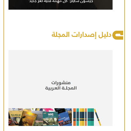
جيسون سايلر: كل مهمة فنية لغز جديد'
دليل إصدارات المجلة