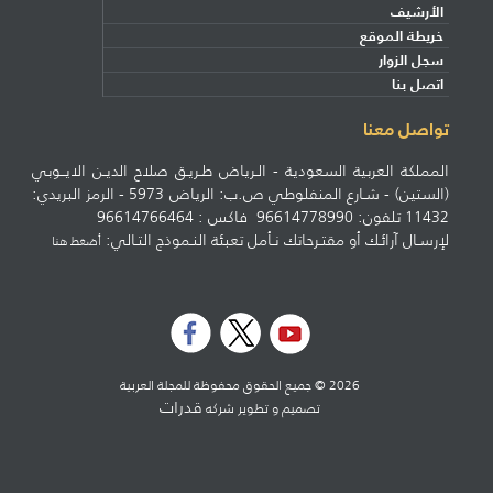
الأرشيف
خريطة الموقع
سجل الزوار
اتصل بنا
تواصل معنا
المملكة العربية السعودية - الـرياض طـريـق صلاح الديـن الايــوبي
(الستين) - شـارع المنفلوطي ص.ب: الرياض 5973 - الرمز البريدي:
11432 تلفون: 96614778990 فاكس : 96614766464
لإرسـال آرائـك أو مقتـرحاتك نـأمل تعبئة النـموذج التـالي:
أضغط هنا
2026 © جميع الحقوق محفوظة للمجلة العربية
قدرات
تصميم و تطوير شركه