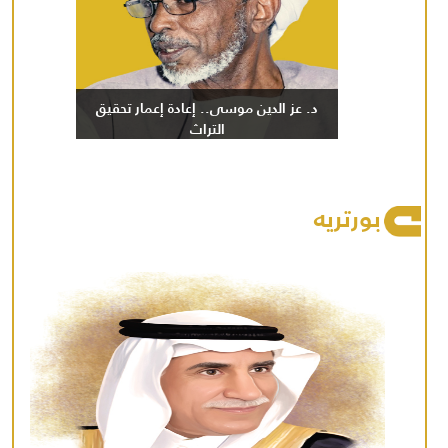
د. عز الدين موسى.. إعادة إعمار تحقيق
التراث
بورتريه