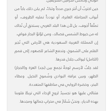
الوحي وحاضنَ الحرمين الشريفين.
حين اخترتُ أن أنثر حبري مدحاً وثناءً، لم يكن ذلك باباً من
أبواب المجاملة العابرة، أو تودداً تمليه الظروف، أو
تملّقاً أجوف، بل لأن هذا البلد العربي يستحق أن تُحاك
له من خيوط الشمس قصائد، ومن لؤلؤ البحار قوافٍ.
إن المملكة العربية السعودية هي الأرض التي تُجبر
القلم على الشموخ، وتدفع الشاعر للصعود إلى قممِ
(الكامل) ليواكب جلال قدرها.
لقد جئتُ لأرسم لوحةً تجمع بين (نجد) العزة و(الحجاز)
الطهر، وبين عراقة البوادي وشُموخ النخيل. وعطاء
البحر، وخضرة الروابي في مناطقها المتعددة.
فثنائي عليها هو تجسيدٌ لروحِ الإخاء التي تربطُ قلوبنا
بهذه الديار، ونحنُ سُمّارٌ في محرابِ جمالها ومجدها.