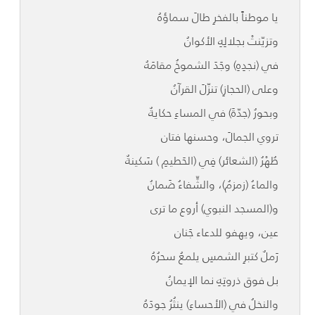
يا موطناً بالفخرِ طالَ سماؤهُ
وتزيّنتْ بجلالِهِ الأكوانُ
في (نجدِهِ) وجَدَ الشموخُ مقامَهُ
وعلى (الحجازِ) تنزّلَ القرآنُ
وبحورُ (جدّةَ) في المساءِ حكايةٌ
تروي الجمالَ، وحسنها فتان
طُهْرُ (الشعائر) فِي (الحَطيمِ ) سَكينةٌ
والماءُ (زمزمُ)، والشِّفاءُ ضَمانُ
و(المسجد النبوي) أروع ما ترى
عين، ويهفو للدعاء جَنان
رَملٌ كتبرِ الشمسِ يلمعُ سحرُهُ
بل فوق ذروتِهِ نما الإيمانُ
والنخلُ في (الأحساءِ) ينثُرُ جودَهُ