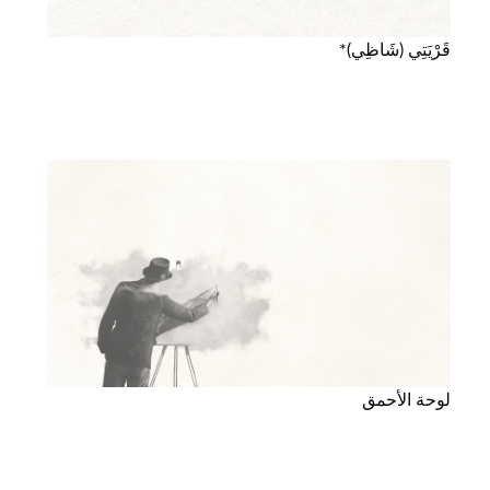
قَرْيَتِي (شَاظِي)*
لوحة الأحمق