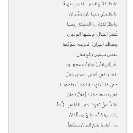
وانظرْ لـ(أبها) في الجنوبِ بهيةً..
والطقسُ فيها بارد نَشْوان
وانظرْ لـ(جازانِ) المليحةِ ريفها
خُضرُ الجبالِ، وتحتها الوديان
وهناك (نجران) العريقة طَوْدُها
حصن حصين رائع فتان
أمَّا (الرِياضُ) منارةٌ نسمو بها
للمجدِ في أعلى المدى بنيانُ
هيَ قلبُ نهضتِنا وبابُ طموحِنا
في جيدها عِقدُ الرُّقيِّ جُمانُ
والشَّوقُ يَعزِفُ في القُلوبِ تَرَنُّماً...
بِـ(كَمانِ) حُبٍّ، والهَوى ألْحانُ
من أرضِنا شع البيانُ مفوّهاً