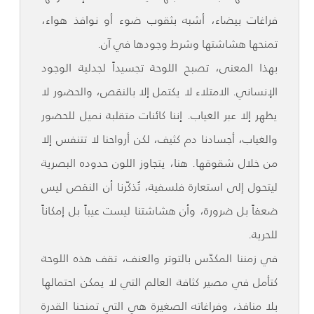
فراغات بيضاء، أشبه بثقوب ضوء أو نوافذ هواء،
تمنحها هشاشتها وشرط وجودها في آن.
بهذا المعنى، تصبح اللوحة تجسيداً لجدلية الوجود
الإنساني. الامتلاء لا يكتمل إلا بالنقص، والحضور لا
يظهر إلا عبر الغياب. إننا كائنات متقلبة نميل للحضور
والغياب، أجسادنا دم كثيف، لكن أرواحنا لا تتنفس إلا
من خلال شقوقها. هنا، يتجاوز اللون حدوده البصرية
ليتحول إلى استعارة فلسفية، تُذكّرنا أن النقص ليس
ضعفاً بل ضرورة، وأن هشاشتنا ليست عيباً بل إمكاناً
للحرية.
في زمننا المكدّس بالتوتر والعنف، تقف هذه اللوحة
كتأمل في مصير كثافة العالم التي لا يمكن احتمالها
بلا منافذ، وفراغاته الصغيرة هي التي تمنحنا القدرة