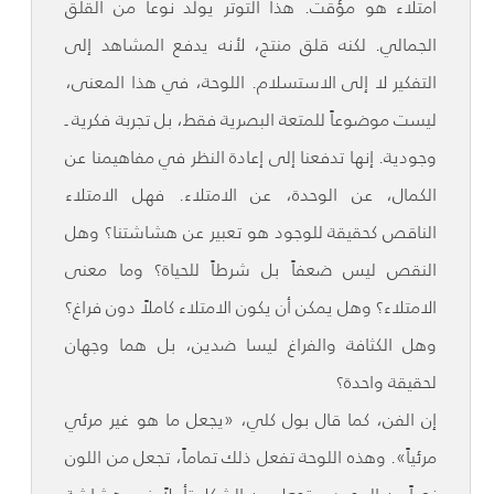
امتلاء هو مؤقت. هذا التوتر يولّد نوعاً من القلق
الجمالي. لكنه قلق منتج، لأنه يدفع المشاهد إلى
التفكير لا إلى الاستسلام. اللوحة، في هذا المعنى،
ليست موضوعاً للمتعة البصرية فقط، بل تجربة فكرية ـ
وجودية. إنها تدفعنا إلى إعادة النظر في مفاهيمنا عن
الكمال، عن الوحدة، عن الامتلاء. فهل الامتلاء
الناقص كحقيقة للوجود هو تعبير عن هشاشتنا؟ وهل
النقص ليس ضعفاً بل شرطاً للحياة؟ وما معنى
الامتلاء؟ وهل يمكن أن يكون الامتلاء كاملاً دون فراغ؟
وهل الكثافة والفراغ ليسا ضدين، بل هما وجهان
لحقيقة واحدة؟
إن الفن، كما قال بول كلي، «يجعل ما هو غير مرئي
مرئياً». وهذه اللوحة تفعل ذلك تماماً، تجعل من اللون