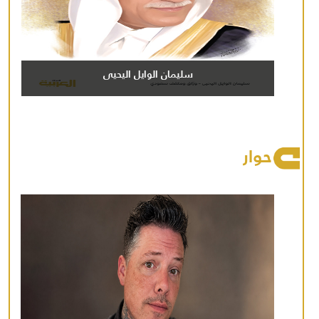
سليمان الوايل اليحيى
حوار