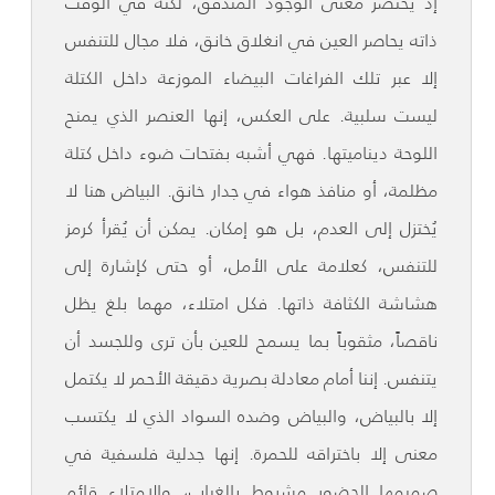
إذ يختصر معنى الوجود المتدفق، لكنه في الوقت
ذاته يحاصر العين في انغلاق خانق، فلا مجال للتنفس
إلا عبر تلك الفراغات البيضاء الموزعة داخل الكتلة
ليست سلبية. على العكس، إنها العنصر الذي يمنح
اللوحة ديناميتها. فهي أشبه بفتحات ضوء داخل كتلة
مظلمة، أو منافذ هواء في جدار خانق. البياض هنا لا
يُختزل إلى العدم، بل هو إمكان. يمكن أن يُقرأ كرمز
للتنفس، كعلامة على الأمل، أو حتى كإشارة إلى
هشاشة الكثافة ذاتها. فكل امتلاء، مهما بلغ يظل
ناقصاً، مثقوباً بما يسمح للعين بأن ترى وللجسد أن
يتنفس. إننا أمام معادلة بصرية دقيقة الأحمر لا يكتمل
إلا بالبياض، والبياض وضده السواد الذي لا يكتسب
معنى إلا باختراقه للحمرة. إنها جدلية فلسفية في
صميمها الحضور مشروط بالغياب، والامتلاء قائم