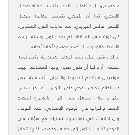
منفصلين، بل متكاملين. الأحمر يكتسب معناه بفضل
الأبيض، كما أن الأبيض يكتسب فعاليته بفضل
الأحمر. فالفن التجريدي، منذ بدايات القرن العشرين،
كان ثورة على المحاكاة. لم يعد اللون وسيلة لرسم
الأشجار والوجوه، بل أصبح موضوعاً قائماً بذاته.
مارك روثكو، مثلاً، رسم لوحات تعتمد على كتل لونية
ضخمة، أراد لها أن تكون تجربة روحية للمشاهد. بييت
موندريان استخدم الخطوط والألوان الأساسية ليعبر
عن نظام كوني يقوم على التوازن. أما فرانسيس
بيكون، فكان يشتغل على اللون والصورة ليفضح
العنف والخراب في الوجود الإنساني. هذه اللوحة،
وإن اختلفت في تفاصيلها، تشترك مع هؤلاء في
الجوهر كتحويل اللون إلى معنى وجودي. لكنها تتمايز