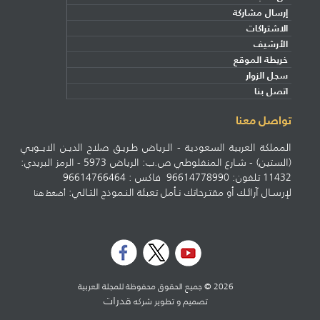
إرسال مشاركة
الاشتراكات
الأرشيف
خريطة الموقع
سجل الزوار
اتصل بنا
تواصل معنا
المملكة العربية السعودية - الـرياض طـريـق صلاح الديـن الايــوبي
(الستين) - شـارع المنفلوطي ص.ب: الرياض 5973 - الرمز البريدي:
11432 تلفون: 96614778990 فاكس : 96614766464
لإرسـال آرائـك أو مقتـرحاتك نـأمل تعبئة النـموذج التـالي:
أضغط هنا
2026 © جميع الحقوق محفوظة للمجلة العربية
قدرات
تصميم و تطوير شركه