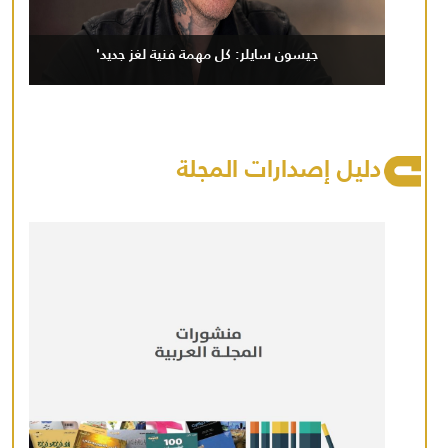
جيسون سايلر: كل مهمة فنية لغز جديد'
دليل إصدارات المجلة