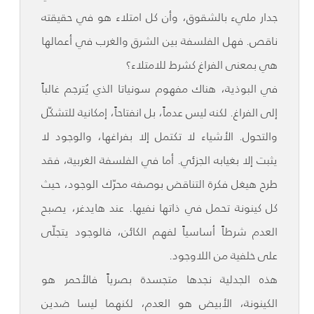
جدار مليء بالشقوق، وأن كل امتلاء هو في حقيقته
ناقص. فهل الفلسفة بين الشرق والغرب في أعمالها
هي بمعنى الفراغ كشرط للامتلاء؟
في البوذية، هناك مفهوم سونياتا الذي يُترجم غالباً
إلى الفراغ. لكنه ليس عدماً، بل انفتاحاً، إمكانية للتشكّل
والتحول. الأشياء لا تكتمل إلا بفراغها، والوجود لا
يثبت إلا بغيابه الجزئي. أما في الفلسفة الغربية، فقد
طرح هيغل فكرة التناقض بوصفه محرّك الوجود، حيث
كل كينونة تحمل في ذاتها نفيها. عند هايدغر، يصبح
العدم شرطاً أساسياً لفهم الكائن، فالوجود يتجلّى
على خلفية من اللاوجود.
هذه الجدلية نجدها متجسدة بصرياً فالأحمر هو
الكينونة، الأبيض هو العدم، لكنهما ليسا ضدين