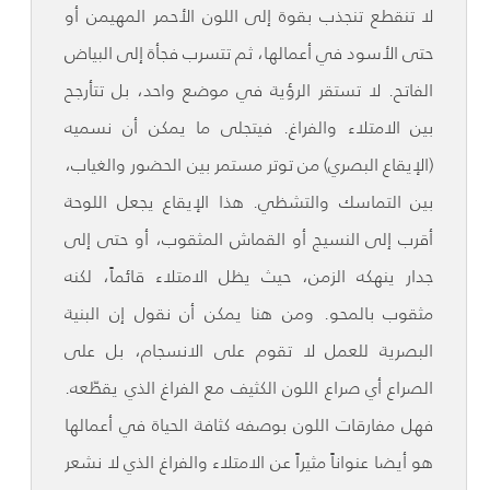
لا تنقطع تنجذب بقوة إلى اللون الأحمر المهيمن أو
حتى الأسود في أعمالها، ثم تتسرب فجأة إلى البياض
الفاتح. لا تستقر الرؤية في موضع واحد، بل تتأرجح
بين الامتلاء والفراغ. فيتجلى ما يمكن أن نسميه
(الإيقاع البصري) من توتر مستمر بين الحضور والغياب،
بين التماسك والتشظي. هذا الإيقاع يجعل اللوحة
أقرب إلى النسيج أو القماش المثقوب، أو حتى إلى
جدار ينهكه الزمن، حيث يظل الامتلاء قائماً، لكنه
مثقوب بالمحو. ومن هنا يمكن أن نقول إن البنية
البصرية للعمل لا تقوم على الانسجام، بل على
الصراع أي صراع اللون الكثيف مع الفراغ الذي يقطّعه.
فهل مفارقات اللون بوصفه كثافة الحياة في أعمالها
هو أيضا عنواناً مثيراً عن الامتلاء والفراغ الذي لا نشعر