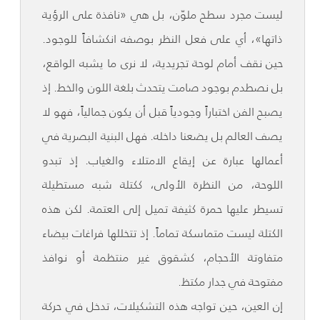
ليست مجرد سطح ملوّن، بل هي «نافذة على الرؤية
ذاتها»، أي على فعل النظر بوصفه انكشافاً للوجود.
حين نقف أمام لوحة تجريدية، لا نرى ما يشبه الواقع،
بل نصطدم بوجود صامت يتحدث بلغة اللون والخط. إذ
يصبح الفن اختباراً وجودياً قبل أن يكون جمالياً، فهو لا
يصف العالم بل يضعنا داخله. فهل البنية البصرية في
أعمالها عبارة عن إيقاع الامتلاء والغياب. إذ تبدو
اللوحة، من النظرة الأولى، ككتلة شبه مستطيلة
تسيطر عليها حمرة كثيفة تميل إلى العتمة. لكن هذه
الكتلة ليست متماسكة تماماً. إذ تتخللها فراغات بيضاء
متفاوتة الأحجام، كشقوق غير منتظمة أو نوافذ
مفتوحة في جدار مكتظ.
إن العين، حين تواجه هذه التشكيلات، تدخل في حركة