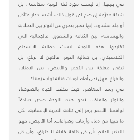
في بنيتها. إذ ليست مجرد كتلة لونية متجانسة، بل
شبكة مخرّمة إن صح لي قول ذلك، أشبه بجدار متآكل
أو جلد مشدود. إنها تعبير بصري عن التوتر بين الصلابة
والهشاشة، بين الكثافة والشقوق. فالجمالية التي
تقترحها هذه اللوحة ليست جمالية الانسجام
الكلاسيكي، بل جمالية التوتر. فالعين لا ترتاح، بل
تبقى معلقة بين الأحمر والأبيض، بين الامتلاء
والفراغ. فهل نحن أمام لوحات فنانة تواجه زمننا؟
في زمننا المعاصر، حيث تتكثف الحياة بالضوضاء
والتوتر والعنف، تبدو هذه اللوحة صدى صادقاً
لواقعنا. الأحمر يرمز إلى كثافة التجربة الإنسانية، بكل
ما فيها من دماء وأزمات وصراعات. أما الأبيض، فهو
التذكير الدائم بأن كل كثافة قابلة للاختراق، وأن كل