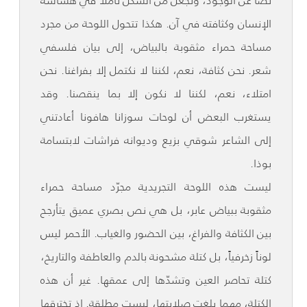
نصاً عن الوجود، وتجعل من الشكل تأملاً في هشاشة
الإنسان وكثافته في آن. هكذا تتحول اللوحة من مجرد
مساحة حمراء مثقوبة بالبياض، إلى بيان فلسفي
شعر. نحن كثافة، نعم، لكننا لا نكتمل إلا بفراغنا. نحن
امتلاء، نعم، لكننا لا نكون إلا بما ينقصنا. وقد
يستغرب البعض أن لوحات سوزانا هافونا أعادتني
إلى الشاعر شوقي بزيع وديوانه فراشات لابتسامة
بوذا.
ليست هذه اللوحة التجريدية مجرّد مساحة حمراء
مثقوبة ببياض عابر، بل هي نص بصري عميق يتأرجح
بين الكثافة والفراغ، بين الحضور والغياب. الأحمر ليس
لوناً زخرفياً، بل كتلة مشحونة بالدم والعاطفة والتاريخ،
كتلة تحاصر العين وتشدّها إلى عمقها. غير أن هذه
الكتلة، مهما بلغت صلابتها، ليست مطلقة. إذ تخترقها