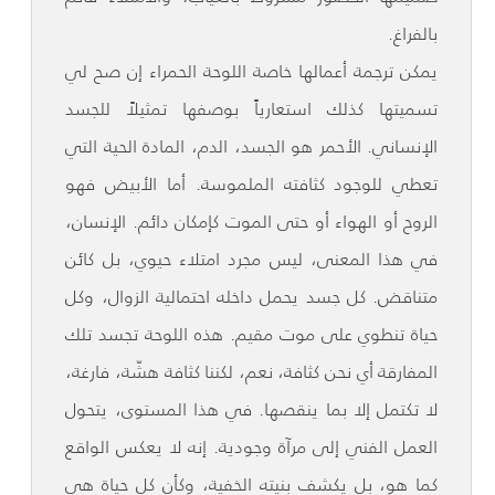
بالفراغ.
يمكن ترجمة أعمالها خاصة اللوحة الحمراء إن صح لي
تسميتها كذلك استعارياً بوصفها تمثيلاً للجسد
الإنساني. الأحمر هو الجسد، الدم، المادة الحية التي
تعطي للوجود كثافته الملموسة. أما الأبيض فهو
الروح أو الهواء أو حتى الموت كإمكان دائم. الإنسان،
في هذا المعنى، ليس مجرد امتلاء حيوي، بل كائن
متناقض. كل جسد يحمل داخله احتمالية الزوال، وكل
حياة تنطوي على موت مقيم. هذه اللوحة تجسد تلك
المفارقة أي نحن كثافة، نعم، لكننا كثافة هشّة، فارغة،
لا تكتمل إلا بما ينقصها. في هذا المستوى، يتحول
العمل الفني إلى مرآة وجودية. إنه لا يعكس الواقع
كما هو، بل يكشف بنيته الخفية، وكأن كل حياة هي