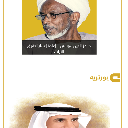
د. عز الدين موسى.. إعادة إعمار تحقيق
التراث
بورتريه