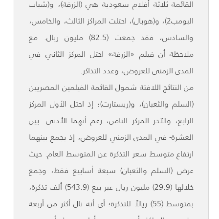
القائمة ثلاثة أفلام سعودية هي (الزرفة)، و(شباب
البومب2)، و(هوبال)، احتلت المراكز الثالث، والخامس،
والسادس، فقد جمعت (82.5) مليون ريال. مع
ملاحظة أن فيلم «الزرفة» احتل المركز الثاني في
المدى الزمني للعروض، وعدد التذاكر.
من النتائج اللافتة شمول القائمة الفيلمين المصريين
(السلم والثعبان)، و(ريستارت)؛ إذ احتل الأول المركز
الرابع، والآخر المركز الثامن، رغم أنهما الأدنى -بين
العشرة- في المدى الزمني للعروض، إذ يجمع بينهما
ارتفاع متوسط سعر التذكرة عن المتوسط العام. حيث
عرض (السلم والثعبان) سبعة أسابيع فقط، وجمع
خلالها (29.9) مليون ريال عبر بيع (543.9) ألف تذكرة،
بمتوسط (55) ريالاً للتذكرة؛ أي أنه نال أكثر من أربعة