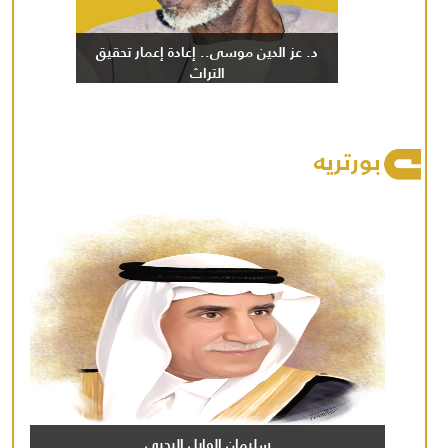
د. عز الدين موسى.. إعادة إعمار تحقيق
التراث
بورتريه
سليمان الوايل اليحيى