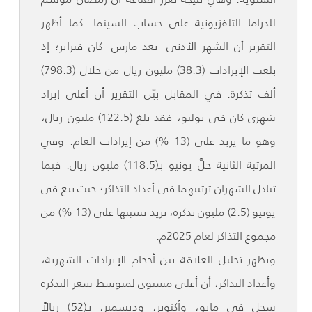
للدراما التلفزيونية على حساب السينما. كما أظهر
التقرير أن الشهر الأدنى -بعد مارس- كان فبراير؛ إذ
بلغت الإيرادات (38.3) مليون ريال من خلال (798.3)
ألف تذكرة. في المقابل بيّن التقرير أن أعلى إيراد
شهري كان في يوليو، فقد بلغ (122.5) مليون ريال،
وهو ما يزيد على (13 %) من إيرادات العام. وفي
المرتبة الثانية حلَّ يونيو بـ(118.5) مليون ريال. فيما
تبادل الشهران ترتيبهما في أعداد التذاكر؛ حيث بيع في
يونيو (2.5) مليون تذكرة، تزيد نسبتها على (13 %) من
مجموع التذاكر لعام 2025م.
ويظهر تحليل العلاقة بين أحجام الإيرادات الشهرية،
وأعداد التذاكر، أن أعلى مستوى لمتوسط سعر التذكرة
سجل في مايو، وأكتوبر، وديسمبر، بـ(52) ريالاً