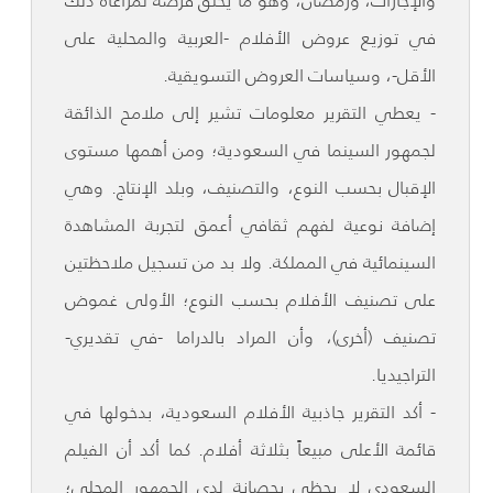
والإجازات، ورمضان، وهو ما يخلق فرصة لمراعاة ذلك
في توزيع عروض الأفلام -العربية والمحلية على
الأقل-، وسياسات العروض التسويقية.
- يعطي التقرير معلومات تشير إلى ملامح الذائقة
لجمهور السينما في السعودية؛ ومن أهمها مستوى
الإقبال بحسب النوع، والتصنيف، وبلد الإنتاج. وهي
إضافة نوعية لفهم ثقافي أعمق لتجربة المشاهدة
السينمائية في المملكة. ولا بد من تسجيل ملاحظتين
على تصنيف الأفلام بحسب النوع؛ الأولى غموض
تصنيف (أخرى)، وأن المراد بالدراما -في تقديري-
التراجيديا.
- أكد التقرير جاذبية الأفلام السعودية، بدخولها في
قائمة الأعلى مبيعاً بثلاثة أفلام. كما أكد أن الفيلم
السعودي لا يحظى بحصانة لدى الجمهور المحلي؛