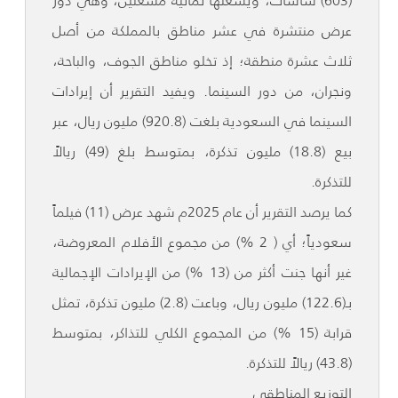
(603) شاشات، ويشغّلها ثمانية مشغلين، وهي دور
عرض منتشرة في عشر مناطق بالمملكة من أصل
ثلاث عشرة منطقة؛ إذ تخلو مناطق الجوف، والباحة،
ونجران، من دور السينما. ويفيد التقرير أن إيرادات
السينما في السعودية بلغت (920.8) مليون ريال، عبر
بيع (18.8) مليون تذكرة، بمتوسط بلغ (49) ريالاً
للتذكرة.
كما يرصد التقرير أن عام 2025م شهد عرض (11) فيلماً
سعودياً؛ أي ( 2 %) من مجموع الأفلام المعروضة،
غير أنها جنت أكثر من (13 %) من الإيرادات الإجمالية
بـ(122.6) مليون ريال، وباعت (2.8) مليون تذكرة، تمثل
قرابة (15 %) من المجموع الكلي للتذاكر، بمتوسط
(43.8) ريالاً للتذكرة.
التوزيع المناطقي