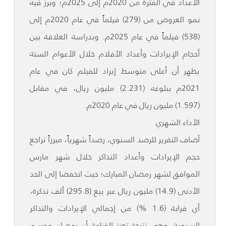
الأعداد في الفترة من 2020م إلى 2025م؛ وبرز فيه
نمو العروض من (279) فيلماً في عام 2020م إلى
(538) فيلماً في عام 2025م. وبدراسة العلاقة بين
أحجام الإيرادات وأعداد الأفلام خلال الأعوام الستة
يظهر أن أعلى متوسط إيراد للفيلم كان في عام
2021م ببلوغه (2.231) مليون ريال، في مقابل
(1.597) مليون ريال في عام 2020م.
الأداء الشهري
أضاف التقرير للرصد السنوي، رصداً شهرياً، مبرزاً تراجع
حجم الإيرادات وأعداد التذاكر خلال شهر مارس
الموافق لشهر رمضان المبارك؛ حيث انخفضا إلى الحد
الأدنى (14.9) مليون ريال عبر بيع (295.8) ألف تذكرة،
أي قرابة (1.6 %) من إجمالي الإيرادات والتذاكر
السنوية. وهي نتيجة تعزز القناعة أن رمضان موسم