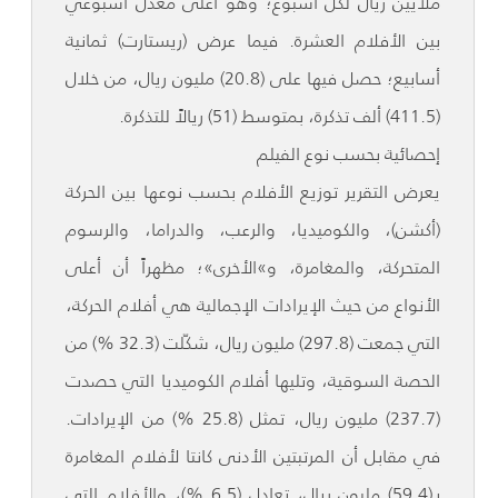
ملايين ريال لكل أسبوع؛ وهو أعلى معدل أسبوعي
بين الأفلام العشرة. فيما عرض (ريستارت) ثمانية
أسابيع؛ حصل فيها على (20.8) مليون ريال، من خلال
(411.5) ألف تذكرة، بمتوسط (51) ريالاً للتذكرة.
إحصائية بحسب نوع الفيلم
يعرض التقرير توزيع الأفلام بحسب نوعها بين الحركة
(أكشن)، والكوميديا، والرعب، والدراما، والرسوم
المتحركة، والمغامرة، و»الأخرى»؛ مظهراً أن أعلى
الأنواع من حيث الإيرادات الإجمالية هي أفلام الحركة،
التي جمعت (297.8) مليون ريال، شكّلت (32.3 %) من
الحصة السوقية، وتليها أفلام الكوميديا التي حصدت
(237.7) مليون ريال، تمثل (25.8 %) من الإيرادات.
في مقابل أن المرتبتين الأدنى كانتا لأفلام المغامرة
بـ(59.4) مليون ريال، تعادل (6.5 %)، والأفلام التي