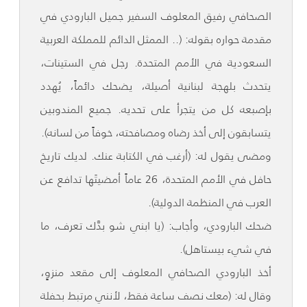
الصحافي رفيق المعلوف السفير جميل البارودي في
مقدمة حواره بقوله: (.. الممثل الدائم للمملكة العربية
السعودية في الأمم المتحدة. رجل في الستينات،
يتحدث بلهجة لبنانية أصيلة، يضحك دائماً، يُهدد
بإصبعه كل من يتجرأ على تحديه. جميع المندوبين
يتسابقون إلى أخذ رضاه ومصافحته، خوفاً من لسانه).
ومضى يقول له: (أرغب في الكتابة عنك. لديك تاريخ
حافل في الأمم المتحدة، 26 عاماً أمضيتَها تدافع عن
العرب في المنظمة الدولية).
ضحك البارودي، وأجاب: (يا ابني شو بدَّك تعرف، ما
في شيء بيستاهل).
أخذ البارودي الصحافي المعلوف إلى مقعد منزوٍ،
وقال له: (معك نصف ساعة فقط، لأنني مرتبط بحفلة