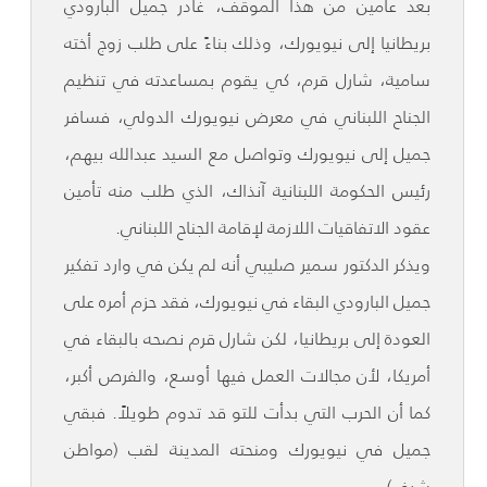
بعد عامين من هذا الموقف، غادر جميل البارودي
بريطانيا إلى نيويورك، وذلك بناءً على طلب زوج أخته
سامية، شارل قرم، كي يقوم بمساعدته في تنظيم
الجناح اللبناني في معرض نيويورك الدولي، فسافر
جميل إلى نيويورك وتواصل مع السيد عبدالله بيهم،
رئيس الحكومة اللبنانية آنذاك، الذي طلب منه تأمين
عقود الاتفاقيات اللازمة لإقامة الجناح اللبناني.
ويذكر الدكتور سمير صليبي أنه لم يكن في وارد تفكير
جميل البارودي البقاء في نيويورك، فقد حزم أمره على
العودة إلى بريطانيا، لكن شارل قرم نصحه بالبقاء في
أمريكا، لأن مجالات العمل فيها أوسع، والفرص أكبر،
كما أن الحرب التي بدأت للتو قد تدوم طويلاً. فبقي
جميل في نيويورك ومنحته المدينة لقب (مواطن
شرف).