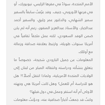
الأمم المتحدة، سواءً في مقرها الرئيس، نيويورك، أو
في فرعها الأوروبي، جنيف. وقد عرّفتُ سابقاً بالسفير
سمير الشهابي، والدكتور عمر حِليق، والسفير أحمد
عبدالجبار، والأستاذ عبدالعزيز المنقور، رغم أنه لم يكن
ضمن الوفد السعودي، لكنه عمل ملحقاً ثقافياً في
أمريكا سنوات طويلة، وارتبط بعلاقة صداقة وزمالة
مع أولئك.
المعلومات عن جميل البارودي شحيحة، خصوصاً ما
يتعلق بنشأته ودراسته وانتقاله المبكر من لبنان إلى
الولايات المتحدة الأمريكية، ولماذا انتقل أصلاً؟! هل
هو للدراسة أم للعمل؟ وهل كانت أمريكا هي وجهته
الأولى أم أنه استقر وعمل في دول قبلها؟
وكنتُ قد جمعتُ أخباراً صحافية عنه، ودوّنتُ معلومات