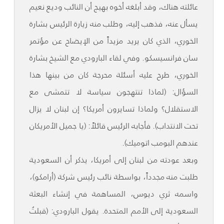
عائلته هناك، وقد أبلغه أخوه بهيج أن النائب وديع نعيم
يسأل عنه، فذهب إليه، وطلب منه زيارة الرئيس بشارة
الخوري، الذي كان يريد مزيداً من الإيضاح عن مؤتمر
سان فرانسيسكو. وفي لقاء البارودي مع الشيخ بشارة
الخوري، طرح عليه أسئلة محرجة كان من بينها هذا
السؤال: (لماذا تنتهجون سياسة لا تتمشى مع
الاستقلال؟ ولماذا تسايرون أمريكا؟ إن لبنان لا يزال
تحت الانتداب). فأجابه الرئيس قائلاً: (يا جميل الأمريكان
عندهم البومب اتوميك).
وبعد عودته من لبنان إلى أمريكا، يذكر أن السعودية
طلبت منه مجدداً، بواسطة نائب رئيس شركة (أرامكو)،
واسمه ثري ديوس، المساهمة في إنشاء البعثة
السعودية إلى الأمم المتحدة. يقول البارودي: (قبلتُ