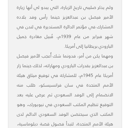
ولم يذكر صليبي تاريخ الزيارة، التي يبدو لي أنها زيارة
الأمير فيصل بن عبدالعزيز حينما رأس وفد بلاده
المشارك في مؤتمر الدائرة المستديرة في لندن في
شهر فبراير من عام 1939م، قُبيل مغادرة جميل
البارودي بريطانيا إلى أمريكا.
ومهما يكن من أمر، فدونما شك أُعجب الأمير فيصل
بن عبدالعزيز بقدرات البارودي ومهاراته، لذلك حينما زار
أمريكا عام 1945م، للمشاركة في توقيع ميثاق هيئة
الأمم المتحدة في سان فرانسيسكو، طلب منه
الانضمام إلى الوفد السعودي ثم عرض عليه بعد
التوقيع تنظيم المكتب السعودي في نيويورك، وهو
المكتب الذي سيحتضن الوفد السعودي الدائم لدى
هيئة الأمم المتحدة، لتبدأ فصول قصة دبلوماسية،