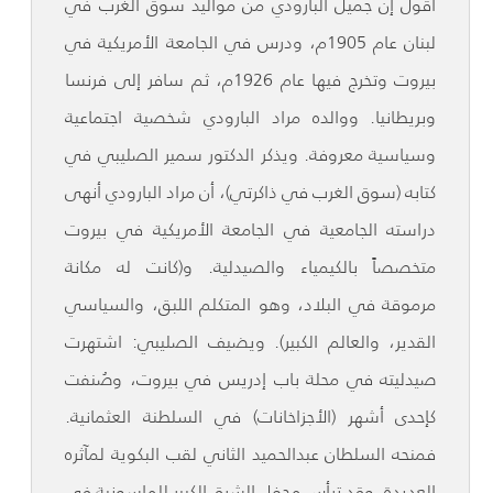
أقول إن جميل البارودي من مواليد سوق الغرب في
لبنان عام 1905م، ودرس في الجامعة الأمريكية في
بيروت وتخرج فيها عام 1926م، ثم سافر إلى فرنسا
وبريطانيا. ووالده مراد البارودي شخصية اجتماعية
وسياسية معروفة. ويذكر الدكتور سمير الصليبي في
كتابه (سوق الغرب في ذاكرتي)، أن مراد البارودي أنهى
دراسته الجامعية في الجامعة الأمريكية في بيروت
متخصصاً بالكيمياء والصيدلية. و(كانت له مكانة
مرموقة في البلاد، وهو المتكلم اللبق، والسياسي
القدير، والعالم الكبير). ويضيف الصليبي: اشتهرت
صيدليته في محلة باب إدريس في بيروت، وصُنفت
كإحدى أشهر (الأجزاخانات) في السلطنة العثمانية.
فمنحه السلطان عبدالحميد الثاني لقب البكوية لمآثره
العديدة. وقد ترأس محفل الشرق الكبير للماسونية في