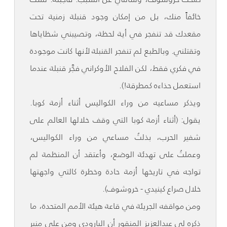
خائفاً منك، بل من إمكان وجود قنبلة زمنية تحت
مقعدك قد تنفجر في أية لحظة، وتصيبني شظاياها
وتقتلني. وبالطبع لم تنفجر القنبلة لأنها كانت موجودة
في فكري فقط، لكن الفلاح الأوكراني فجَّر قنبلة عندما
استعمل حذاءه كمطرقة!).
ويذكر مساعيه من وراء الكواليس أثناء أزمة كوبا.
يقول: (أثناء أزمة كوبا التي وقف خلالها العالم على
شفير الحرب، بذلتُ مساعي من وراء الكواليس،
وعملتُ على تهدئة الوضع، وأعتقد أن المنظمة لم
تواجه في تاريخها أزمة حادة وخطرة كالتي واجهتها
خلال صراع كينيدي - خروشوف).
ومن مواقفه الجريئة في قاعة هيئة الأمم المتحدة، ما
ذكره لي عبدالعزيز المنقور أن البارودي ومن على منبر