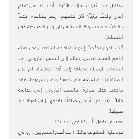
كوكتيل عند الأتراك. هؤلاء الأتراك أصحابنا. هل تعلم
أنني وِلدتُ تركيَّاً؟ كان حكمهم، رغم بشاعته، حكماً
حقيقياً، فيه مساواة. البستاني كان وزير البوسطة في
الأستانة).
أثناء الحوار تقدَّمتْ إليهما فتاة جميلة تعمل في هيئة
الأمم المتحدة تحمل رسالة إلى السفير البارودي. أخذ
البارودي الرسالة ودعاها إلى أخذ المكافأة. لم تكن
المكافأة إلا قبلة منه على خدها! وبقدر سرورها، فقد
تراجعت خجلاً شاكرةً، فالتفت البارودي إلى محاوره
قائلاً: (يا ابني أحسن مكافأة تقدمها إلى امرأة هو
تقبيلُها).
ومضى يقول: أين كنا في الحديث؟
فرد عليه المعلوف قائلاً: (أنت أعتق المندوبين، ارو لي