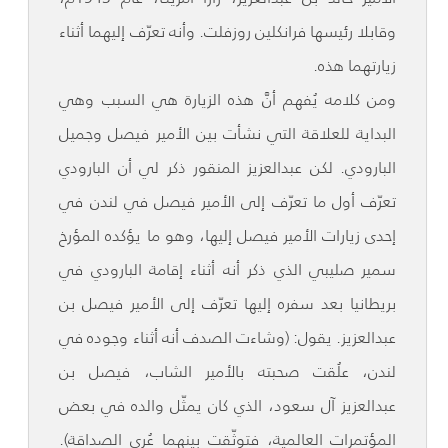
وقابلا رئيسها فرانكلين روزفلت. وأنه تعرّف إليهما أثناء
زيارتهما هذه.
ومن كلامه يُفهم أنَّ هذه الزيارة هي السبب وهي
البداية للعلاقة التي نشأت بين الأمير فيصل وجميل
البارودي. لكن عبدالعزيز المنقور ذكر لي أن البارودي
تعرّف أول ما تعرّف إلى الأمير فيصل في لندن في
إحدى زيارات الأمير فيصل إليها، وهو ما يؤكده المؤرخ
سمير صليبي الذي ذكر أنه أثناء إقامة البارودي في
بريطانيا بعد سفره إليها تعرّف إلى الأمير فيصل بن
عبدالعزيز. يقول: (وشاءت الصدف أنه أثناء وجوده في
لندن، علُقت صحبته بالأمير الشاب، فيصل بن
عبدالعزيز آل سعود، الذي كان يمثّل والده في بعض
المؤتمرات العالمية، فتوثّقت بينهما عُرى الصداقة).