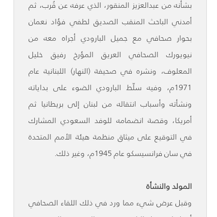
بشأنه من عبدالعزيز المنقور، الذي عرفه عن قُرب، ثم
أمدني الباحث المنقب الصديق لطفي فؤاد نعمان
بحوار صحافي مع جميل البارودي أجراه معه من
نيويورك الصحافي العريق المؤرخ رفيق خليل
المعلوف، ونشره في صحيفة (النهار) اللبنانية عام
1971م، وفيه سلّط البارودي الضوء على بداياته
ونشأته وأسباب انتقاله من لبنان إلى بريطانيا ثم
أمريكا، وقصة انضمامه للوفد السعودي المشارك
في التوقيع على ميثاق منظمة هيئة الأمم المتحدة
في سان فرانسيسكو عام 1945م، وغير ذلك.
المولد والنشأة
وقبل عرض شيء مما ورد في ذلك اللقاء الصحافي