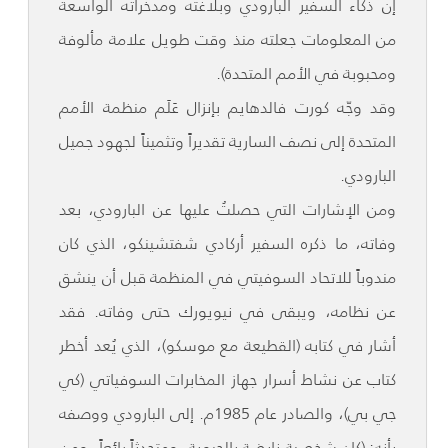
إن ذكاء السفير البارودي وبلاغته ومدخراته الواسعة
من المعلومات جعلته منذ وقت طويل علامة مألوفة
ومحبوبة في الأمم المتحدة).
وقد وجّه كورت فالدهايم بإنزال عَلَم منظمة الأمم
المتحدة إلى نصف السارية تقديراً وتثميناً لجهود جميل
البارودي.
ومن الإشارات التي حصلتُ عليها عن البارودي، بعد
وفاته، ما ذكره السفير أركادي شفتشينكو، الذي كان
مندوباً للاتحاد السوفيتي في المنظمة قبل أن ينشق
عن نظامه، ويبقى في نيويورك حتى وفاته. فقد
أشار في كتابه (القطيعة مع موسكو)، الذي يُعد أخطر
كتاب عن نشاط أسرار جهاز المخابرات السوفياتي (كي
جي بي)، والصادر عام 1985م. إلى البارودي ووصفه
بأنه: (كان شخصية نابضة بالحيوية، ومتحدثاً رائعاً، ومن