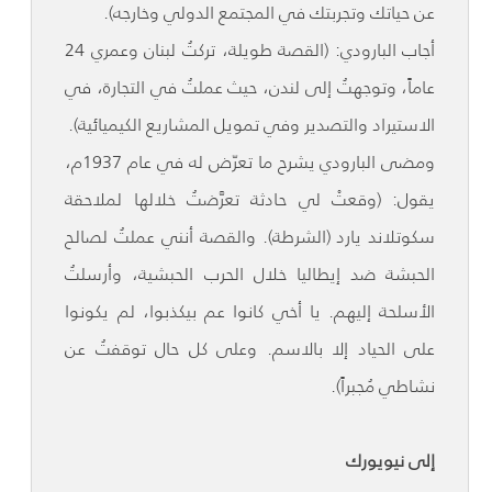
عن حياتك وتجربتك في المجتمع الدولي وخارجه).
أجاب البارودي: (القصة طويلة، تركتُ لبنان وعمري 24
عاماً، وتوجهتُ إلى لندن، حيث عملتُ في التجارة، في
الاستيراد والتصدير وفي تمويل المشاريع الكيميائية).
ومضى البارودي يشرح ما تعرّض له في عام 1937م،
يقول: (وقعتْ لي حادثة تعرَّضتُ خلالها لملاحقة
سكوتلاند يارد (الشرطة). والقصة أنني عملتُ لصالح
الحبشة ضد إيطاليا خلال الحرب الحبشية، وأرسلتُ
الأسلحة إليهم. يا أخي كانوا عم بيكذبوا، لم يكونوا
على الحياد إلا بالاسم. وعلى كل حال توقفتُ عن
نشاطي مُجبراً).
إلى نيويورك