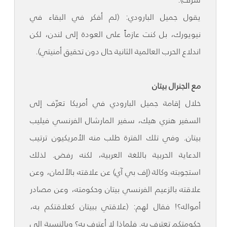
يقول جميل البارودي: (لم أفكر في البقاء في
نيويورك، بل كنت عازماً على العودة إلى لندن، لكن
اندلاع الحرب العالمية الثانية حال دون تحقيق أمنيتي).
مع الجنرال بيتان
خلال إقامة جميل البارودي في أمريكا تعرّف إلى
السفير هنري هيك، سفير المارشال الفرنسي فيليب
بيتان. وفي تلك الفترة طلب منه الأمريكيون ترتيب
الدعاية الحربية باللغة العربية، لكنه رفض. لذلك
استجوبته وكالة (إف بي آي) عن علاقته بالألمان، وعن
علاقته بالزعيم الفرنسي بيتان وحكومته، وعن مصادر
أمواله؟! فقال لهم: (علاقتي ببيتان كعلاقتكم به،
حكومتكم تعترف به. فلماذا لا أعترف به؟ وبالنسبة إلى