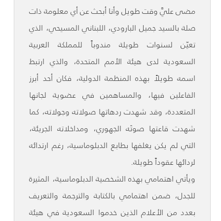
مضى عليَّ وقت طويل وأنا أبحث عن أي معلومة ذات
صلة بالسيد جميل البارودي، اللبناني المسيحي، الذي
تعيّن لسنوات طويلة مندوباً للمملكة العربية
السعودية لدى هيئة الأمم المتحدة، والذي ارتبط
اسمه طويلاً بهذه المنظمة الدولية، فكان أحد أبرز
الفاعلين فيها، والمساهمين في عضوية لجانها
المتعددة، وقد شهدت ردهاتها صولاته وجولاته، كما
شهدت قاعتها صوتَه الجهوري، ومداخلاته الجريئة،
التي لم يكن يغلفها بطابع الدبلوماسية، رغم ارتدائه
لردائها عقوداً طويلة.
ويأتي اهتمامي بهذه الشخصية الدبلوماسية، المثيرة
للجدل، ضمن اهتمامي بالكتابة والترجمة والتعريف
بعدد من الأعلام الذين خدموا السعودية في هيئة