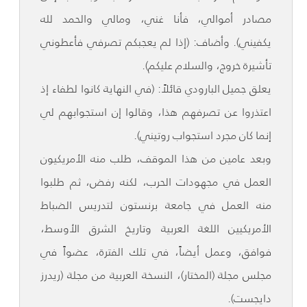
مصادر أموالي، فأنا غني، ومالي والحمد لله
يكفيني). وأضاف: (إذا لم يعجبكم تصرفي فأعطوني
تأشيرة خروج، والسلام عليكم).
يعلق جميل البارودي قائلاً: (في النهاية كانوا لطفاء إذ
اعتذروا عن تصرفهم هذا، وقالوا إن استجوابهم لي
إنما كان مجرد استجواب روتيني).
وبعد عامين من هذا الموقف، طلب منه الأمريكيون
العمل في مجهودات الحرب، لكنه رفض، ثم طلبوا
منه العمل في جامعة برنستون لتدريس الضباط
الأمريكيين اللغة العربية وتاريخ الشرق الأوسط،
فوافق، وعمل أيضاً، في تلك الفترة، عضواً في
مجلس مجلة (المختار)، النسخة العربية من مجلة (ريدرز
دايجست).