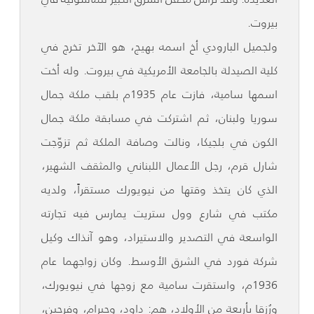
بيروت.
ولجميل البارودي أخ اسمه بهيج، هو الآخر تخرج في
كلية الصيدلة بالجامعة الأمريكية في بيروت. وله أخت
اسمها سامية، فازت عام 1935م بلقب ملكة جمال
سوريا ولبنان، ثم اشتركت في مسابقة ملكة جمال
الكون في بلجيكا، ونالت وصافة الملكة ثم تزوّجت
شارل قرم، رجل الأعمال اللبناني والمثقف الشهير،
الذي كان يتخذ وقتها من نيويورك مستقراً، ولديه
مكتب في شارع وول ستريت يمارس فيه تجارته
الواسعة في التصدير والاستيراد، وهو آنذاك وكيل
شركة فورد في الشرق الأوسط. وكان زواجهما عام
1936م، واستقرت سامية مع زوجها في نيويورك،
ورُزقا بأربعة من الأولاد، هم: داود، وحيرام، وفرجين،