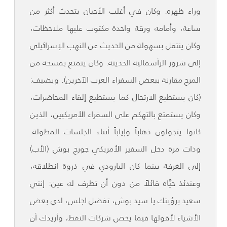
وراء ظهره. وكان في أغلب الأحيان يتحدث أكثر من
ساعة، وأمامه ورقة واحدة مكتوب عليها ملاحظات،
وكان ينتقل بسهولة من الحديث عن النهب الإسرائيلي
إلى شرور الرأسمالية الحديثة. وكان يتمتع بمسحة من
المرح مقارنة ببعض السفراء العرب الآخرين). ويضيف:
(كان يستطيع الارتجال كما يستطيع إلقاء المحاضرات،
وكان يستمتع بالتهكم على السفراء الأمريكيين، الذين
كانوا يتجولون ذهاباً وإياباً أثناء الجلسات المطولة.
وذات مرة دخل السفير الأمريكي جورج بوش (الأب)
إلى الغرفة بينما كان البارودي في ذروة انطلاقه،
وعندئذ حيَّاه قائلاً من دون أن تطرف له عين: إنني
سعيد برؤيتك يا سيد بوش، تفضل اجلس، لدي بعض
الأشياء لأقولها فيما يخص شركات النفط، وأريدك أن