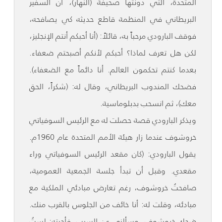
المتحدة، التي دونتها صحيفة (النهار)، أن السفير
البريطاني في المنظمة قاطع حديثه كي يصافحه،
فوقف البارودي مرحباً به، قائلاً: (أنا أحبكم أنتم الإنجليز،
لكن هل تعرف لماذا؟ أحبكم لأنكم أصبحتم ضعفاء.
بعدما كنتم تحكمون العالم. أنا دائماً مع الضعفاء).
فضحك المندوب البريطاني، وقال له: (شكراً، الحق
معك)، ثم انسحب بدبلوماسية.
ويذكر البارودي قصة حصلت له مع الرئيس السوفياتي
خروشوف عندما زار هيئة الأمم المتحدة عام 1960م.
يقول البارودي: (كان مقعد الرئيس السوفياتي وراء
مقعدي. وقبل أن تبدأ جلسة الجمعية العمومية،
صافحتُ خروشوف، رغم تعارض مبادئي الملكية مع
مبادئه، وقلت له: أنا خائف من الجلوس بالقرب منك.
ضحك خروشوف، وسألني عن السبب. فأجبته: لستُ