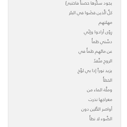
يجود سكَّرها حصناً فاختبئُ
كلُّ الَّذين قضَوا في البئر
مهلتهم
رِوًى أرادوا وإنّي
دسَّني ظمأُ
عن مائهم ظمأٌ في
الروح متَّقدٌ
يزيد نوراً إذا بي لوَّح
الخطأُ
وملَّة الماء من
معراجها نذرت
أواصر الطِّين دون
الضَّوء لا نطأُ