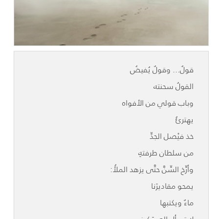
قولٌ... وقولٌ يُفيضُ
القولُ سحنته
وباب قولي من الأفواه
يهترئُ
خذ فيْصل الجدِّ
من سلطان طرفتهِ
وأرِّخ السِّنَّ حتَّى يزهد الملأُ:
يمحو مقاديرَنا
ماءٌ ويكتبها