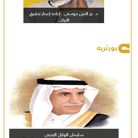
د. عز الدين موسى.. إعادة إعمار تحقيق
التراث
بورتريه
سليمان الوايل اليحيى