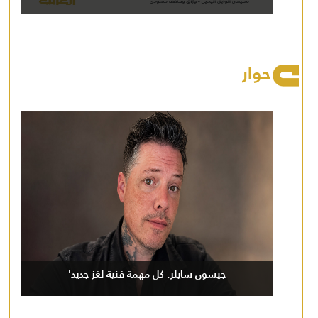
حوار
جيسون سايلر: كل مهمة فنية لغز جديد'