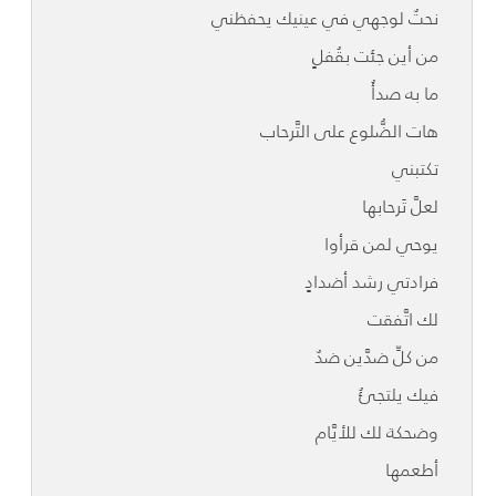
نحتٌ لوجهي في عينيك يحفظني
من أين جئت بقُفلٍ
ما به صدأُ
هات الضُّلوع على التَّرحاب
تكتبني
لعلَّ تَرحابها
يوحي لمن قرأوا
فرادتي رشد أضدادٍ
لك اتَّفقت
من كلِّ ضدَّين ضدٌ
فيك يلتجئُ
وضحكة لك للأيَّام
أطعمها