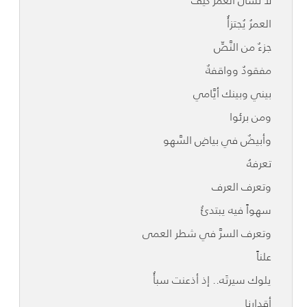
لا تسأل العمرَ كيف
العمرُ يُجتزأُ
جزءٌ من النَّصِّ
مفقودٌ وواقفةٌ
بيني وبينك أيَّامي
ومن برئوا
وأبيضٌ في بياضِ السَّهو
تعرفهُ
وتعرف العرف
سهواً فيه يبتدئُ
وتعرف السرَّ في شطر العمى
علناً
يلوك سيرتَه.. إذ أذعنت سبأُ
أقدارنا