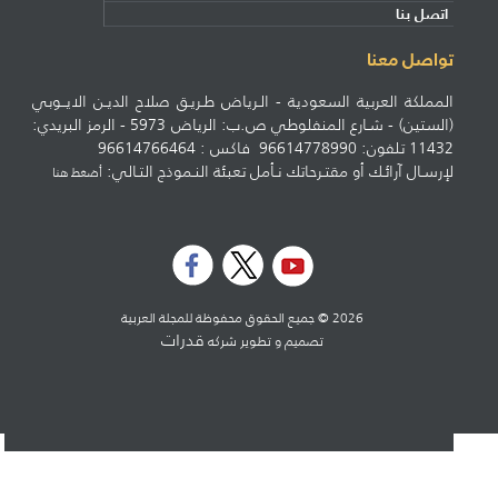
اتصل بنا
تواصل معنا
المملكة العربية السعودية - الـرياض طـريـق صلاح الديـن الايــوبي
(الستين) - شـارع المنفلوطي ص.ب: الرياض 5973 - الرمز البريدي:
11432 تلفون: 96614778990 فاكس : 96614766464
لإرسـال آرائـك أو مقتـرحاتك نـأمل تعبئة النـموذج التـالي:
أضغط هنا
2026 © جميع الحقوق محفوظة للمجلة العربية
قدرات
تصميم و تطوير شركه