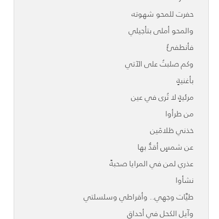
حفرت للمحو شهوته
والمحو أملى بتأجيلي
فأنطفئُ
وكم صلبتُ على الآتي
بأغنيةٍ
مرئيةٍ لا تُرى في عين
من طرأوا
خذني ظلامَين
عن شمسٍ أقدُّ بها
عذري لمن في المرايا صحبةً
نشأوا
طيَّات وجهي.. وأقراطي وسلسلتي
وآيل الكحل في أحداق