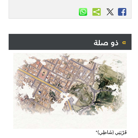
ذو صلة
قَرْيَتِي (شَاظِي)*