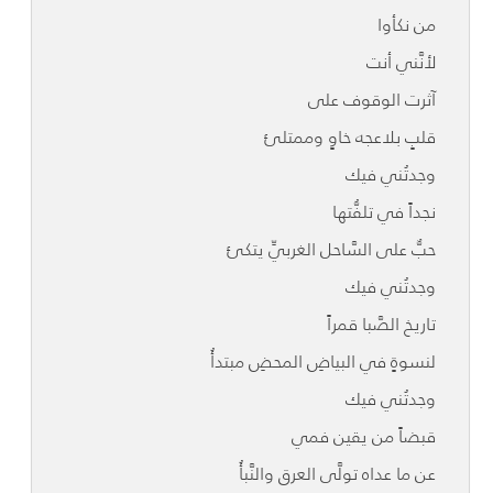
من نكأوا
لأنَّني أنت
آثرت الوقوف على
قلبٍ بلاعجه خاوٍ وممتلئ
وجدتُني فيك
نجداً في تلفُّتها
حبٌّ على السَّاحل الغربيِّ يتكئ
وجدتُني فيك
تاريخ الصَّبا قمراً
لنسوةٍ في البياضِ المحضِ مبتدأُ
وجدتُني فيك
قبضاً من يقين فمي
عن ما عداه تولَّى العرق والنَّبأُ