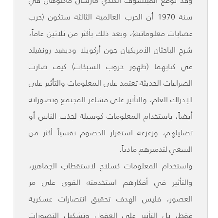
وقد توقع الفيلسوف الكندي مارشال ماكلوهان في
سنة 1970 أن الحرب العالمية الثالثة ستكون (حرب
عصابات معلوماتية)، وبعد ذلك بأكثر من ثلاثين عاماً،
شرح الباحثان الأمريكيان جون أركويلا وديفيد رونفيلد
في كتابهما (ظهور حروب الشبكات) كيف صارت
الصراعات الحديثة تعتمد على المعلومات والتأثير على
الإدراك العام، والتأثير على مشاعر المجتمع وتصوراته
أيضاً، باستخدام المعلومات كوسيلة لجذب الناس أو
تضليلهم، وزعزعة استقرار الخصوم نفسياً أكثر من
السعي لتدميرهم مادياً.
واستخدام المعلومات كسلاح لاستقطاب الجماهير،
والتأثير في أفكارهم استخدمته القوى على مر
العصور، فليس الهدف تحقيق انتصارات عسكرية
فقط، بل التأثير على العقول وتشكيل التصورات