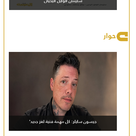
سليمان الوايل اليحيى
حوار
جيسون سايلر: كل مهمة فنية لغز جديد'