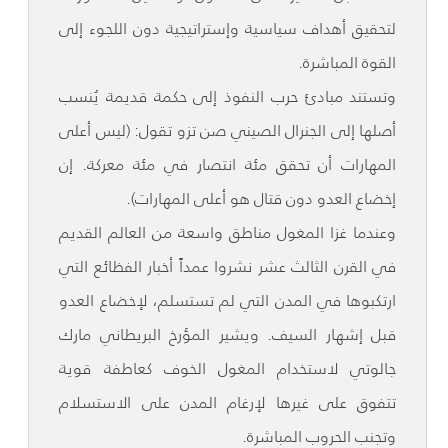
لتحقيق أهداف سياسية وإستراتيجية دون اللجوء إلى
القوة المباشرة.
وتستند مبادئ حرب النفوذ إلى حكمة قديمة يُنسب
أصلها إلى الجنرال الصيني صن تزو تقول: (ليس أعلى
المهارات أن تحقق مئة انتصار في مئة معركة. إن
إخضاع العدو دون قتال هو أعلى المهارات).
وعندما غزا المغول مناطق واسعة من العالم القديم
في القرن الثالث عشر نشروا عمداً أخبار الفظائع التي
ارتكبوها في المدن التي لم تستسلم، لإخضاع العدو
قبل إشهار السيف. ويشير المؤرخ البريطاني مارك
جالوتي لاستخدام المغول الخوف كعاطفة قوية
تتفوق على غيرها لإرغام المدن على الاستسلام
وتجنب الحروب المباشرة.