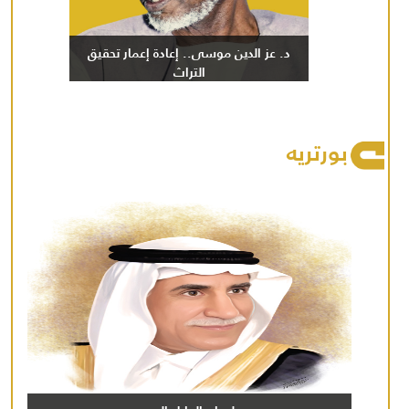
د. عز الدين موسى.. إعادة إعمار تحقيق
التراث
بورتريه