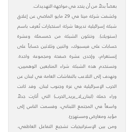
بعضاً بدلاً من أن يتحد في مواجهة التهديدات.
وكشفت شركة ميتا في 29 مايو الماضي عن إغلاق
شبكة إسرائيلية تديرها شركة استخبارات تُعرف باسم
(ستويك). وتتكون الشبكة من خمسمئة وعشرة
حسابات على فيسبوك، واثنين وثلاثين حساباً على
إنستغرام، وإحدى عشرة صفحة ومجموعة واحدة.
وتستخدم هذه الشبكة شراء المتابعين الوهميين،
وتهدف إلى التلاعب بالنقاشات العامة في لبنان عن
الحرب الإسرائيلية في غزة وجنوب لبنان. وقد كانت
وراء حملة (لبنان_لا_يريد_الحرب) التي أثارت جدلاً
واسعاً في المجتمع اللبناني، وقسمت الناس إلى
مؤيد ومعارض ومستهزئ.
ومن بين الإستراتيجيات تشجيع التفاعل العاطفي،