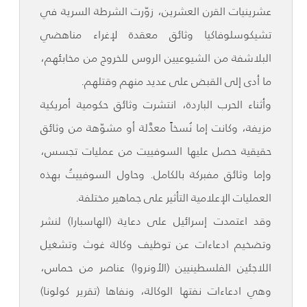
عشرينيات القرن العشرين، زوّرت الشرطة السرية في
تشيكوسلوفاكيا وثائق معقدة لإغراء مناهضي
البلاشفة من الشيوعيين الروس للخروج من مخابئهم،
ما أدى إلى القبض على عديد منهم وقتلهم.
وأثناء الحرب الباردة، انتشرت وثائق حكومية أمريكية
مزيفة، وكانت إما نُسخاً معدَّلة أو مشوّهة من وثائق
حقيقية حصل عليها السوفييت من عمليات تجسس،
وإما وثائق مفبركة بالكامل. وحاول السوفييتُ بهذه
العمليات الإعلامية التأثير على جماهير مختلفة.
وقد اعتمدت إسرائيل على دعاية (الهاسبارا) لنشر
وتضخيم ادعاءات عن توظيف وكالة غوث وتشغيل
اللاجئين الفلسطينيين (الأونروا) عناصر من حماس،
وهي ادعاءات نفتها الوكالة، ونفاها (تقرير كولونا)