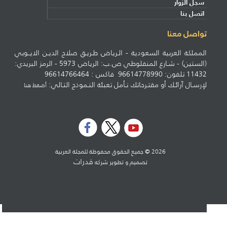
سجل الزوار
اتصل بنا
تواصل معنا
المملكة العربية السعودية - الـرياض طـريـق صلاح الديـن الايــوبي
(الستين) - شـارع المنفلوطي ص.ب: الرياض 5973 - الرمز البريدي:
11432 تلفون: 96614778990 فاكس : 96614766464
لإرسـال آرائـك أو مقتـرحاتك نـأمل تعبئة النـموذج التـالي:
أضغط هنا
2026 © جميع الحقوق محفوظة للمجلة العربية
قدرات
تصميم و تطوير شركه