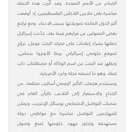
الصادر عن الأمم المتحدة. وقد أثّرت هذه الحملة
مباشرة على ملايين اللاجئين الفلسطينيين، إذ أوقفت
أكبر الدول المانحة تمويلاتها بسبب الادعاء. ومع تراجع
بعض الممولين عن قرارهم فيما بعد، جدّدت إسرائيل
حملتها بشراء إعلانات على محرك البحث غوغل، تروّج
لموقع حكومي إسرائيلي يربط الأونروا بحماس،
ويظهر عند البحث عن اسم الوكالة أو مصطلحات ذات
صلة، وهو ما كشفته مجلة وايرد الأمريكية.
وتستخدم هجمات التأثير الرقمي أساليب مختلفة، من
الخداع والاستفزاز إلى التلاعب بالرأي العام في
منصات التواصل الاجتماعي بوسائل الإنترنت، ويمكن
للمهاجمين التواصل مباشرة مع مواطني دولة
مستهدفة وتجاوز جهود حكومتها لمنع وصول