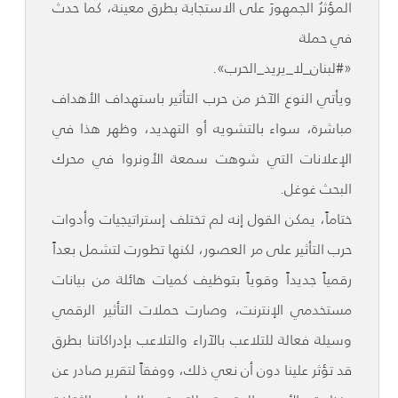
المؤثرُ الجمهورَ على الاستجابة بطرق معينة، كما حدث
في حملة
«#لبنان_لا_يريد_الحرب».
ويأتي النوع الآخر من حرب التأثير باستهداف الأهداف
مباشرة، سواء بالتشويه أو التهديد، وظهر هذا في
الإعلانات التي شوهت سمعة الأونروا في محرك
البحث غوغل.
ختاماً، يمكن القول إنه لم تختلف إستراتيجيات وأدوات
حرب التأثير على مر العصور، لكنها تطورت لتشمل بعداً
رقمياً جديداً وقوياً بتوظيف كميات هائلة من بيانات
مستخدمي الإنترنت، وصارت حملات التأثير الرقمي
وسيلة فعالة للتلاعب بالآراء والتلاعب بإدراكاتنا بطرق
قد تؤثر علينا دون أن نعي ذلك، ووفقاً لتقرير صادر عن