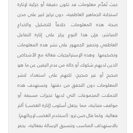
حيث تُقدَّم معلومات قد تكون دقيقة أو جزئية لإثارة
استجابة الجماهير العاطفية، دون تركيز كبير على مدى
صحة هذه المعلومات. خلافاً للتضليل والخداع
المباشر، فإن هذا النوع يركز على إثارة التفاعل
العاطفي وتحفيز الجمهور على نشر هذه المعلومات
وتضخيمها. وهذه الإستراتيجيات فعالة مع الأشخاص
الذين لديهم شكوك أو حالة من عدم اليقين عن ما هو
صحيح أو غير صحيح، لكنهم على استعداد لنشر
المعلومات دون التحقق من دقتها. وتستهدف هذه
الحملات المجموعات التي لديها تحيزات مسبقة أو
مواقف متباينة، مما يجعل أسلوب (إثارة الغضب) أكثر
فعالية. وكما قال صن تزو: (استخدم الغضب لإرباكهم).
بالاستهداف المناسب وتنسيق الرسالة بفعالية، يحفز