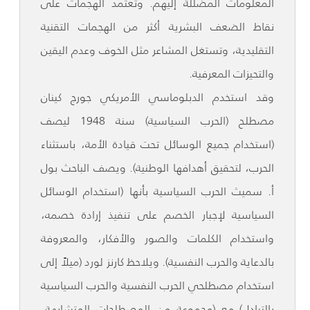
المعلومات المضللة إليهم. وتعتمد الهجمات على
نقاط الضعف البشرية أكثر من الهجمات التقنية
التقليدية، وتستغل المشاعر مثل الخوف وعدم اليقين
والتحيزات المعرفية.
وقد استخدم الدبلوماسي الأمريكي جورج كينان
مصطلح (الحرب السياسية) سنة 1948 ليصف
(استخدام جميع الوسائل تحت قيادة الأمة، باستثناء
الحرب، لتحقيق أهدافها الوطنية). ويصف الباحث بول
أ. سميث الحرب السياسية بأنها (استخدام الوسائل
السياسية لإجبار الخصم على تنفيذ إرادة خصمه،
واستخدام الكلمات والصور والأفكار، والمعروفة
بالدعاية والحرب النفسية). ويلاحظ كارنز لورد (ميلاً إلى
استخدام مصطلحي الحرب النفسية والحرب السياسية
بالتبادل) مع (مجموعة من المصطلحات المتشابهة،