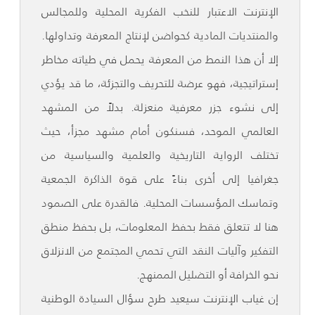
الإنترنت الاعتبار للنخب الفكرية المحلية وللمجالس
والمنتديات المادية كحواضن لإنتاج المعرفة وتداولها.
إلا أن هذا النمط من المعرفة يحمل في طياته مخاطر
إستراتيجية، فهو عرضة للتحريف والتجزئة، ما قد يؤدي
إلى نشوء جزر معرفية منعزلة. بدلاً من المشهد
العالمي الموحد، فسنكون أمام مشهد مجزأ، حيث
تختلف الرواية التاريخية والعلمية والسياسية من
جغرافيا إلى أخرى بناءً على قوة الذاكرة الجمعية
وتماسك المؤسسات المحلية. فالقدرة على الصمود
هنا لا تتعلق فقط بحفظ المعلومات، بل بحفظ منطق
التفكير وآليات النقد التي تحمي المجتمع من الانزلاق
نحو الخرافة أو التضليل الممنهج.
إن غياب الإنترنت سيعيد طرح سؤال السيادة الوطنية