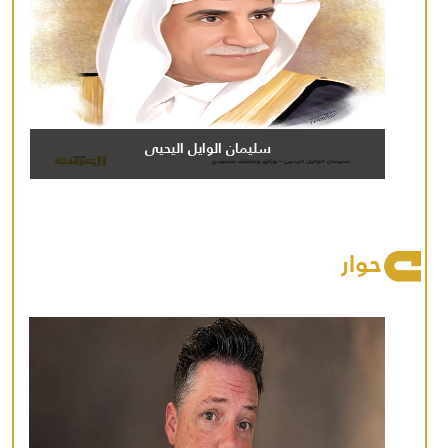
سليمان الوايل اليحيى
حوار