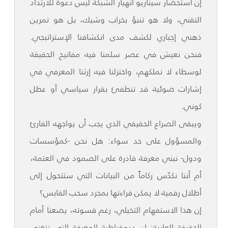
إن استحضار سيناريو انهيار الشبكة ليس دعوة للارتداد
التقني، ولا هو تنبؤ بخراب وشيك، بل هو تمرين
ذهني إجباري لكشف مدى انكشافنا الإستراتيجي.
فنحن نعيش في عصر سلمنا فيه مفاتيح الحقيقة
لوسطاء لا نملكهم، واختزلنا فيه إرثنا المعرفي في
إشارات ضوئية قد تنطفئ بقرار سياسي أو عطل
كوني.
ويبقى الصراع الحقيقي الذي يجب أن يواجهه القارئ
والمسؤول على حد سواء: هل نحن -كمؤسسات
ودول- نبني معرفة قادرة على الصمود في العتمة،
أم أننا نكدّس ركاماً من البيانات التي ستتحول إلى
أطلال رقمية لا يمكن قراءتها بمجرد سحب القابس؟
إن هذا الاستفهام التخيلي، رغم قسوته، يضعنا أمام
الحقيقة العارية: إن ديمقراطية المعرفة التي نتغنى