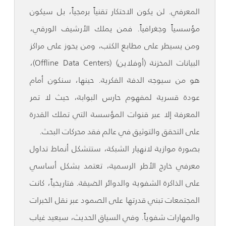
المعرفي. لن يكون الاحتكار تقنياً برمجياً، بل سيكون
مؤسسياً وجغرافياً. فمن يملك الأرشيف الورقي،
ومن يسيطر على مطابع الكتب، ومن يحوز على مراكز
البيانات المخزنة (أوفلاين) (Offline Data Centers)،
هو من سيوجه الدفة الفكرية. حينها، سنكون أمام
عودة قسرية لمفهوم حارس البوابة، حيث لا تمر
المعرفة إلا عبر قنوات المؤسسة التي تملك القدرة
على التحقق والتوثيق في عالم فقد محركات البحث.
بصورة موازية لانهيار الشبكة، ستتشكل أنماط تداول
معرفي خارج الأطر الرسمية، تعتمد بشكل أساسي
على الذاكرة الشفوية والدوائر الضيقة. فتاريخياً، كانت
المجتمعات تبني قدرتها على الصمود عبر نقل الخبرات
والمهارات شفوياً. وفي السياق الحديث، سيعيد غياب