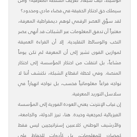
الوسيط، كيف سيُعاد تعريف السلطة المعرفية؟ ومن
سيملك حق احتكار الحقيقة في فضاء مادي ومحدود؟
لقد سوَّق العصر الرقمي لوهم ديمقراطية المعرفة،
معتبراً أن تدفق المعلومات عبر الشبكات قد أنهى عصر
النخب والوسائط التقليدية. إلا أن القراءة العميقة
لموازين القوى تشير إلى أن المعرفة لم تكن يوماً
مشاعاً، بل انتقلت من احتكار المؤسسة إلى احتكار
المنصة. وفي لحظة انقطاع الشبكة، نكتشف أننا لا
نواجه فراغاً معلوماتياً فحسب، بل نواجه انهياراً في
سلاسل التوريد المعرفية.
إن غياب الإنترنت يعني العودة الفورية إلى المؤسسة
الفيزيائية كمرجعية وحيدة. هنا، تبرز الدولة، والجامعة،
والأرشيف الوطني كلاعبين إستراتيجيين ليس فقط
كمصادر للمعلومات، بل كأدوات للحفاظ على