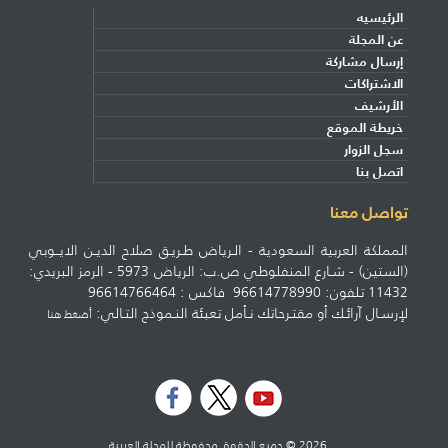
الرئيسيه
عن المجلة
إرسال مشاركة
الاشتراكات
الأرشيف
خريطة الموقع
سجل الزوار
اتصل بنا
تواصل معنا
المملكة العربية السعودية - الـرياض طـريـق صلاح الديـن الايــوبي
(الستين) - شـارع المنفلوطي ص.ب: الرياض 5973 - الرمز البريدي:
11432 تلفون: 96614778990 فاكس : 96614766464
لإرسـال آرائـك أو مقتـرحاتك نـأمل تعبئة النـموذج التـالي:
أضغط هنا
2026 © جميع الحقوق محفوظة للمجلة العربية