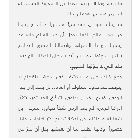
ما نرغبه وما لا نرغبه، بعيداً عن الضغوط المستدخلة
التي توهمنا بها هذه الوسائل.
قد ينتابنا قلقُ أن نفقد شيئاً ما، خبراً، حدثاً، أو جديداً
من هذا العالم. لكننا نغفل أن هذا العالم ذاته قد
يسلبنا ذواتنا الأصيلة، واتصالنا العميق الصادق
بالآخرين، ويُفلت من بين أيدينا جمال اللحظات الهادئة،
تلك التي لا يلوّثها الضجيج.
ومع ذلك، فإن ما ينكشف في لحظة الانقطاع لا
يتوقف عند حدود السلوك أو العادة، بل يمتد إلى بنية
الوعي نفسها. فحين يختفي التدفّق المستمر، يتغيّر
إدراكنا للزمن، لم يعد الزمن شيئاً نتجاوزه بسرعة، بل
شيئاً نقيم داخله. كل لحظة تصبح أكثر امتداداً، وأكثر
حضوراً، وكأنها تطلب منا أن نعيشها بدل أن نمرّ من