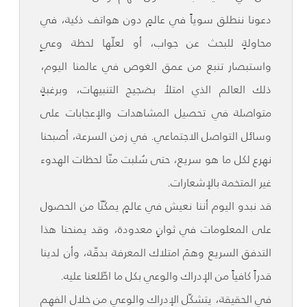
دعونا ننطلق سوياً في عالمٍ دون هواتف ذكية، في
محاولةٍ للبحث عن جواب، أو لعلّها لحظة وعيٍ
واستبصار تنبع من عمق الغوص في عالمنا اليوم،
ذلك العالم الذي امتلأ بضجيج التنبيهات، وبرغبةٍ
متواصلة في تحصيل المشاهدات والإعجابات على
وسائل التواصل الاجتماعي. في زمن السرعة، أصبحنا
نهرع لكل ما هو سريع، حتى سُلبت منّا لحظات الهدوء
غير المتخمة بالإشعارات.
قد نبدو اليوم أننا نعيش في عالمٍ يمكّنّا من الحصول
على المعلومات في ثوانٍ معدودة، وقد يمنحنا هذا
التدفق السريع وهمَ امتلاك المعرفة بدقّة، وأن لدينا
قدراً كافياً من الإدراك والوعي بكل ما اطّلعنا عليه.
في الحقيقة، يتشكّل الإدراك والوعي من خلال الفهم