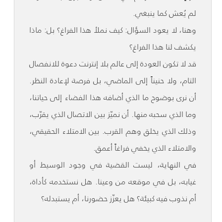
لم يُعش كما ينبغي.
وهنا، لا يعود السؤال: كيف نملأ هذا الفراغ؟ بل: ماذا
يكشف لنا هذا الفراغ؟
قد لا تكون العودة إلى عالم بلا إنترنت دعوة للانفصال
التام، ولا حنيناً إلى الماضي، بل فرصة لإعادة النظر.
أن نرى بوضوح ما الذي أضافه هذا الفضاء إلى حياتنا،
وما الذي سحبه منها. أن نميّز بين الاتصال الذي يقرّب،
وذلك الذي يخلق وهم القرب. بين الامتلاء الحقيقي،
والامتلاء الذي يخفي فراغاً أعمق.
في النهاية، ليست القضية في وجود الوسيط أو
غيابه، بل في موقعه من وعينا. هل نستخدمه كأداة،
أم نذوب فيه كبيئة؟ هل يعزّز حضورنا، أم يستبدله؟