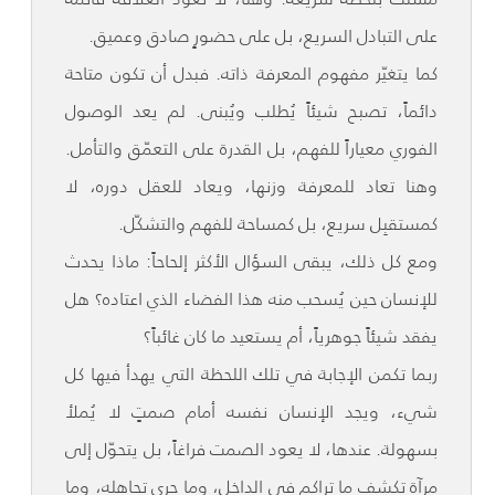
على التبادل السريع، بل على حضورٍ صادق وعميق.
كما يتغيّر مفهوم المعرفة ذاته. فبدل أن تكون متاحة
دائماً، تصبح شيئاً يُطلب ويُبنى. لم يعد الوصول
الفوري معياراً للفهم، بل القدرة على التعمّق والتأمل.
وهنا تعاد للمعرفة وزنها، ويعاد للعقل دوره، لا
كمستقبِل سريع، بل كمساحة للفهم والتشكّل.
ومع كل ذلك، يبقى السؤال الأكثر إلحاحاً: ماذا يحدث
للإنسان حين يُسحب منه هذا الفضاء الذي اعتاده؟ هل
يفقد شيئاً جوهرياً، أم يستعيد ما كان غائباً؟
ربما تكمن الإجابة في تلك اللحظة التي يهدأ فيها كل
شيء، ويجد الإنسان نفسه أمام صمتٍ لا يُملأ
بسهولة. عندها، لا يعود الصمت فراغاً، بل يتحوّل إلى
مرآةٍ تكشف ما تراكم في الداخل، وما جرى تجاهله، وما