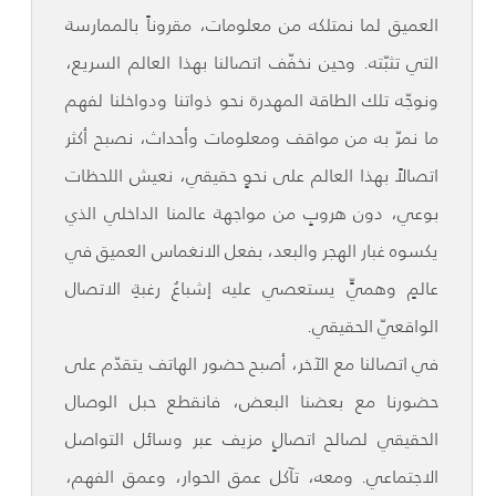
العميق لما نمتلكه من معلومات، مقروناً بالممارسة
التي تثبّته. وحين نخفّف اتصالنا بهذا العالم السريع،
ونوجّه تلك الطاقة المهدرة نحو ذواتنا ودواخلنا لفهم
ما نمرّ به من مواقف ومعلومات وأحداث، نصبح أكثر
اتصالاً بهذا العالم على نحوٍ حقيقي، نعيش اللحظات
بوعي، دون هروبٍ من مواجهة عالمنا الداخلي الذي
يكسوه غبار الهجر والبعد، بفعل الانغماس العميق في
عالمٍ وهميٍّ يستعصي عليه إشباعُ رغبةِ الاتصال
الواقعيّ الحقيقي.
في اتصالنا مع الآخر، أصبح حضور الهاتف يتقدّم على
حضورنا مع بعضنا البعض، فانقطع حبل الوصال
الحقيقي لصالح اتصالٍ مزيف عبر وسائل التواصل
الاجتماعي. ومعه، تآكل عمق الحوار، وعمق الفهم،