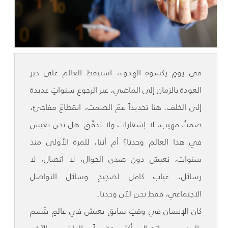
في يومٍ يكسوه الهدوء، استيقظ العالم على خبر
العودة بالزمان إلى الماضي، عبر الرجوع سنواتٍ عديدة
إلى الخلف. هنا تحديداً عمّ الصمت، انقطاعٌ مفاجئ،
صمتٌ مهيب، لا إشعارات ولا تدفّق. هل نحن نعيش
في هذا العالم وحدنا؟ أم أننا، للمرة الأولى منذ
سنوات، نعيش دون صدى الجوال، لا اتصال، لا
رسائل، غياب كامل لضجيج وسائل التواصل
الاجتماعي، فقط نحن الآن وحدنا.
كان الإنسان في وقتٍ سابق يعيش في عالمٍ يتّسم