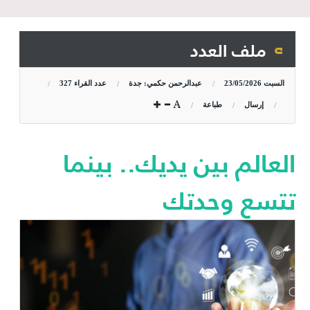
ملف العدد
السبت
23/05/2026
عبدالرحمن حكمي: جدة
عدد القراء
327
إرسال
طباعة
العالم بين يديك.. بينما
تتسع وحدتك