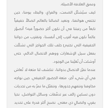
وعمق العلاقة الأصيلة.
كيف سيُشكّل الصمت، والفراغ، والبطء يومنا، حين
تختفي هواتفنا، ونعيد اتصالنا بالعالم اتصالاً حقيقياً
نابعاً من رغبتنا في أن نكون أكثر حضوراً فيه؟ أتصوّر
عالماً نكون فيه أقرب إلى أنفسنا، ونقترب من ذواتنا
الحقيقية التي تختبئ خلف تلك الحواجز التي تشكّلت
بفعل سيل الإشعارات ووهم الاتصال الدائم، حتى
أوشكت أن تُغيّبنا عن الوجود.
عندما نقرّر الاتصال بذواتنا، تنكشف لنا متعة لا تُعاش
في أي شيء آخر، متعة الحضور الحقيقي. حين نواجه
مخاوفنا ونتفهم جذورها، ونتقبّل ما نمرّ به من تحديات
دون تسكينٍ زائف عبر تدفّقات وسائل التواصل، نحيا
بقربٍ واتصالٍ ذي معنى. نصبح أكثر قدرة على تحديد