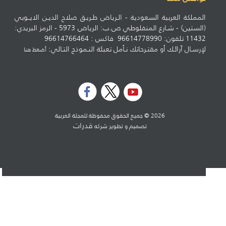
المملكة العربية السعودية - الـرياض طـريـق صلاح الديـن الايــوبي
(الستين) - شـارع المنفلوطي ص.ب: الرياض 5973 - الرمز البريدي:
11432 تلفون: 96614778990 فاكس : 96614766464
لإرسـال آرائـك أو مقتـرحاتك نـأمل تعبئة النـموذج التـالي:
أضغط هنا
2026 © جميع الحقوق محفوظة للمجلة العربية
قدرات
تصميم و تطوير شركه