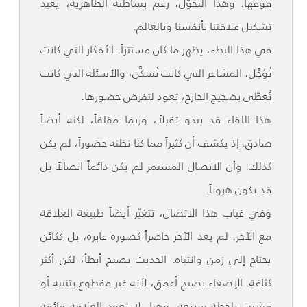
فوقها. وهذا التحوّل، رغم بساطته الظاهرية، يعيد
تشكيل علاقتنا بأنفسنا وبالعالم.
في هذا البطء، يظهر ما كان مستتراً. الأفكار التي كانت
تُؤجَّل، المشاعر التي كانت تُسكَّن، والأسئلة التي كانت
تُغطّى بضجيج الخارج، تعود لتفرض حضورها.
هذا اللقاء قد يبدو ثقيلاً، وربما مقلقاً، لكنه أيضاً
صادق. إذ يكشف أن كثيراً مما كنا نظنه حضوراً، لم يكن
كذلك. وأن الاتصال المستمر لم يكن دائماً اتصالاً بل
قد يكون هروباً.
وفي غياب هذا الاتصال، تتغيّر أيضاً طبيعة العلاقة
مع الآخر. لم يعد الآخر حاضراً كصورة عابرة، بل ككائن
يحتاج إلى زمن وانتباه. الحديث يصبح أبطأ، لكن أكثر
كثافة. الإصغاء يصبح أعمق، لأنه غير مقطوع بتنبيه أو
مشتت بلحظة سريعة. وهنا، لا تعود العلاقة قائمة