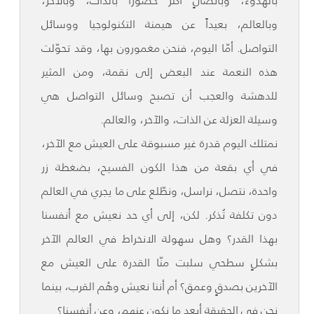
بالهدوء، وباتصالٍ أكثر حضوراً بالذات، وبالآخر،
وبالعالم، بعيداً عن هيمنة التكنولوجيا ووسائل
التواصل. أمّا اليوم، فنحن مغمورون بها، وقد تحوّلت
هذه النعمة عند البعض إلى نقمة، ومن المثير
للدهشة والعجب أن تصبح وسائل التواصل هي
وسيلة العزلة عن الذات، والآخر، والعالم.
نمتلك اليوم قدرة غير مسبوقة على العيش مع الآخر،
في أي بقعة من هذا الكون الفسيح، بضغطة زر
واحدة، نتصل، نراسل، ونطّلع على ما يجري في العالم
دون تكلفة تُذكر. لكن، إلى أي حد نعيش مع أنفسنا
بهذا القدر؟ وهل سهولة الانخراط في العالم الآخر
بشكلٍ سطحي سلبت منّا القدرة على العيش مع
الآخرين بصدقٍ وعمق؟ أم أننا نعيش وهْم القرب، بينما
نحن في الحقيقة أبعد ما نكون عنهم، وعن أنفسنا؟