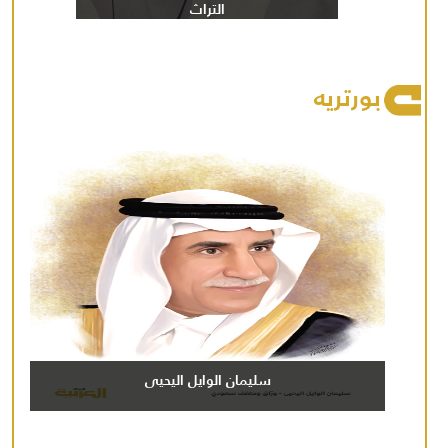
التراث
بورتريه
سليمان الوايل اليحيى