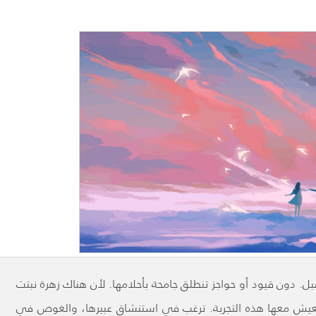
ل. دون قيود أو حواجز تنطلق جامحة بأحلامها. لأن هناك زهرة نبتت
ن تعيش معها هذه التجربة. ترغب في استنشاق عبيرها، والغوص في