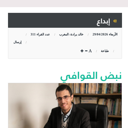
إبداع
الأربعاء
29/04/2026
خالد برادة: المغرب
عدد القراء
311
إرسال
طباعة
نبض القوافي