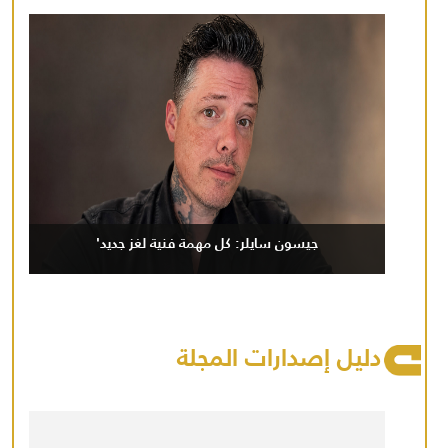
جيسون سايلر: كل مهمة فنية لغز جديد'
دليل إصدارات المجلة