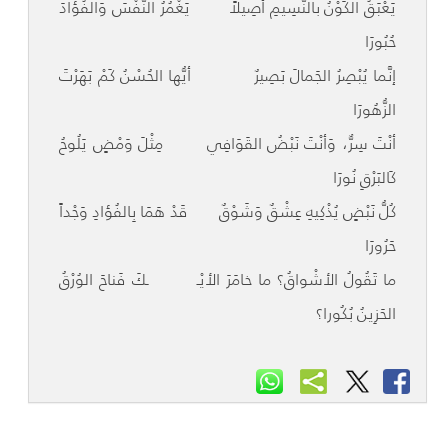
يَعْبَقُ الكَوْنُ بالنَّسِيمِ أصِيلاً يَغْمُرُ النَّفْسَ وَالفُؤادَ
حُبُورَا
إنَّما يُبْصِرُ الجَمالَ بَصِيرٌ أيُّها الحُسْنُ كَمْ بَهَرْتَ
الزُّهُورَا
أنْتَ سِرٌّ، وَأنْتَ نَبْضُ القَوَافِي مِثْلَ وَمْضٍ يَلُوحُ
كَالبَرْقِ نُورَا
كُلُّ نَبْضٍ يُذْكِيهِ عِشْقٌ وَشَوْقٌ قَدْ هَمَا بِالفُؤادِ وَجْداً
حَرُورَا
ما تَقُولُ الأشْواقُ؟ ما خامَرَ الأيْـ ـكَ فَناحَ الوُرْقُ
الحَزِينُ بُكُورا؟