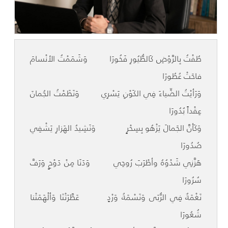
طُفْتُ بِالرَّوْضِ كَالطُّيُورِ فَخُورَا وَشَمَمْتُ الأنْسامَ
فاحَتْ عُطُورَا
وَرَأيْتُ الضِّياءَ فِي الكَوْنِ يَسْرِي وَنَظَمْتُ الجُمانَ
عِقْداً بُدُورَا
وَكَأنَّ الجَمالَ يَزْهُو بِسِحْرٍ وَنَشِيدُ الهَزارِ يَشْفِي
صُدُورَا
هَزَّنِي شَدْوُهُ وأطْرَبَ رُوحِي وَدَنَا مِنْ دَوْحٍ وَرَفَّ
سُرُورَا
نَغْمَةٌ فِي الرُّبَى وَنَسْمَةُ وَرْدٍ عَطَّرَتْنَا وَألْهَمَتْنا
شُعُورَا