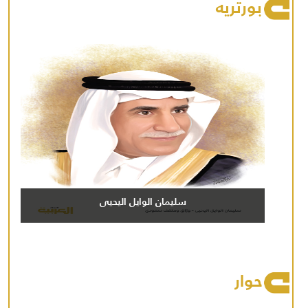
بورتريه
سليمان الوايل اليحيى
حوار