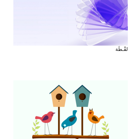
لقْـطَة