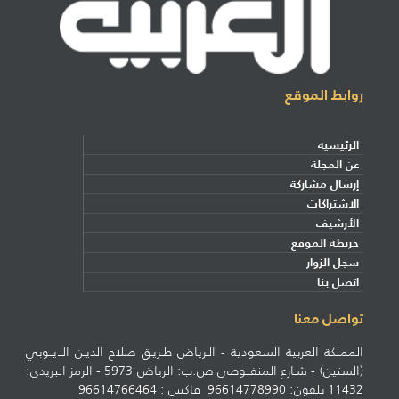
روابط الموقع
الرئيسيه
عن المجلة
إرسال مشاركة
الاشتراكات
الأرشيف
خريطة الموقع
سجل الزوار
اتصل بنا
تواصل معنا
المملكة العربية السعودية - الـرياض طـريـق صلاح الديـن الايــوبي
(الستين) - شـارع المنفلوطي ص.ب: الرياض 5973 - الرمز البريدي:
11432 تلفون: 96614778990 فاكس : 96614766464