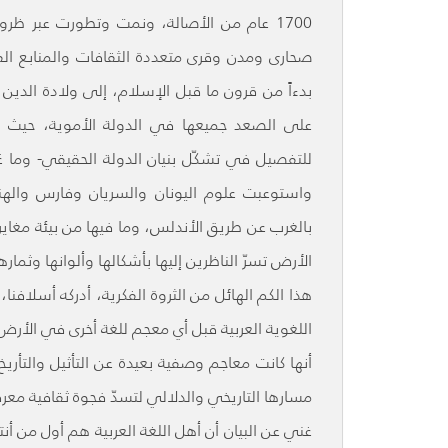
1700 عام من الأصالة، ونمت وتطورت عبر ظر
صحارى ومدن وقرى متعددة الثقافات والمنابع الفكري
بدءاً من قرون ما قبل الإسلام، إلى ولادة الدين
على الصعد جميعها في الدولة الأموية، حيث ش
للتفصيل في تشكّل بنيان الدولة الحقيقي- وما عَ
واستوعبت علوم اليونان والسريان وفارس والهند
بالغرب عن طريق الأندلس، وما فيها من بيئة مغايرة
الأرض تسرّ الناظرين إليها بأشكالها وألوانها وثمارها
هذا الكم الهائل من الثروة الفكرية، أدركه أسلافن
اللغوية العربية قبل أي معجم للغة أخرى في الأرض. 
أنها كانت معاجم وصفية بعيدة عن التأثيل والتأريخ
مسارها التاريخي والدلالي لتسدّ فجوة ثقافية معرف