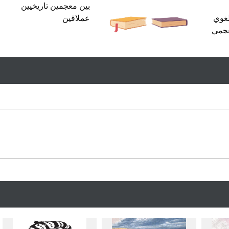
بين معجمين تاريخيين
لغوي
عملاقين
عجمي