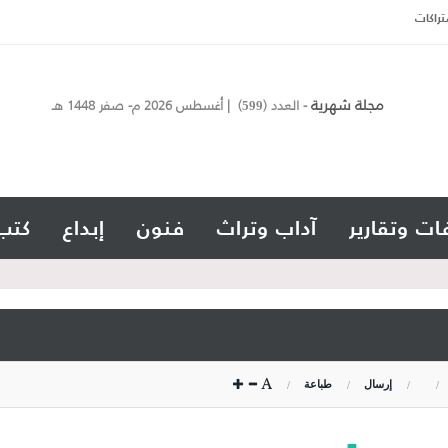
تراكات
مجلة شهرية
- العدد (
) | أغسطس 2026 م- صفر 1448 هـ
599
ات وتقارير
آداب وتراث
فنون
إبداع
كتب
إرسال
طباعة