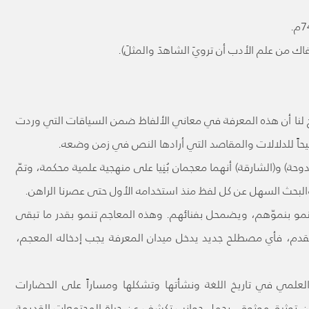
اك من علم الأدب أن ترويَ الشاهدَ والمثلَ).
ح لنا أن هذه المعرفة في معاني الألفاظ ضمن السياقات التي وردت
اً للدلالات والمقاصد التي أرادها النص في زمن وضعه.
لدوحة) و(الشارقة) أنهما معجمان بُنِيا على منهجية علمية محكمة، وتمّ
عل والبحث السهل عن كل لفظ منذ استخدامه الأول حتى عصرنا الراهن.
ينمو بنموّهم، ويضمحل بفنائهم. وهذه المعاجم تنمو بقدر ما تبقى
قدم، فأي مصطلح جديد يدخل ميدان المعرفة يجب إدخاله المعجم،
العلمي في تاريخ اللغة ونشأتها وتشكلها ومساراً على الحضارات
 من توثيق موثوق، يحمل جوانب تكشف عن حياة المجتمعات القديمة