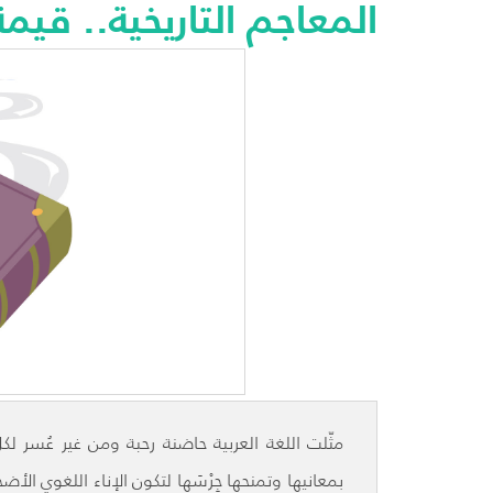
المعاجم التاريخية.. قيمة 
مثّلت اللغة العربية حاضنة رحبة ومن غير عُسر
بمعانيها وتمنحها جِرْسَها لتكون الإناء اللغوي ال