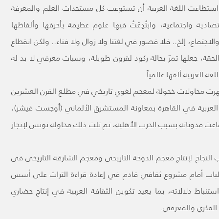
واستطاعت اللغة العربية أن تستوعب كل مستجدات العلم والمعرفة
دية واجتماعية، وابتُدِعَتْ فيها علوم عظيمة بأحرفها وألفاظها
لاجتماع، إلخ.. فلا قصور في لغتنا ولا زوال ولا فناء.. ولكن انقطاع
لحقة، جعلها تمرّ بحالة ركود لقرون طويلة، وسبات معرفي لا بد له
ة العربية ألقها عالمياً.
هرت محاولات خجولة لمعجم لغوي تاريخي في مطلع القرن العشرين
غة العربية في القاهرة بمعاونة المستشرق الألماني (أوجست فيشر)،
 ضاعت مدوناته بسبب الحرب الأهلية، ثم تلت ذلك محاولة تونس لإنجاز
 النجاح لإنتاج معجم الدوحة التاريخي ومعجم الشارقة التاريخي في
ن الباب أمام مشروع ثقافي قادم في إعادة قراءة التراث على أسس
باط دلالاته، بما يعيد تكوين الثقافة العربية في إنتاج حضاري
الفكري والمعرفي.