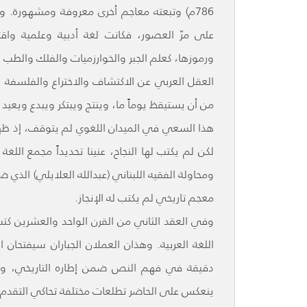
786م) وتبعته معاجم أخرى معروفة ومشهورة. 
على مرّ العصور، فكانت لغة أدبية وعلمية واقتصا
ورموزها، كعلم الجبر والخوارزميات والفلك والطب وا
العقل العربي عن الاكتشاف والاختراع والفلسفة ا
من أن يستيقظ يوماً ما، وينتج ويبتكر ويبدع ويعيد للغ
هذا السعي في الميدان اللغوي لم يتوقف، إذ ظ
لكن لم يكتب لها النجاح، عنينا تحديداً مجمع الل
ومحاولة الفقيه اللبناني (عبدالله العلايلي) الذي
معجم تاريخي لم يكتب له الإنجاز.
وفي العقد الثاني من القرن الواحد والعشرين كتب
اللغة العربية. وهذان العملان الجباران سيفتحا
دقيقة في فهم النص ضمن إطاره التاريخي، واستن
ينعكس على الحاضر تطلعات مختلفة تحاكي التقدم 