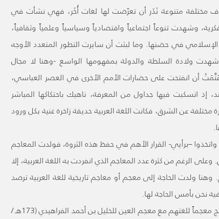
وف مختلفة متنوعة نَدَر أن تعرّضت لها لغات أُخَر، فهي نشأت في
ة، وشهدت تنوعاً اجتماعياً واقتصادياً وسياسياً وعلمياً وثقافياً،
 الإسلامي في حضنها. وما لبثت أن سايرت التطور المتعدد الأوجه
هدت ولادة السلطة والدولة بمفهومها الواسع -وهنا لا مجال
تَّمَتْ أن انفتحت على حضارات الأمم الأخرى في العصر العباسي،
، إذ انسكبت فيها جداول من المعرفة، ناهيك باحتكاكها المباشر
 مختلفة عن الشرق، فكانت اللغة العربية حديقة زاخرة غنية بكل ورود
.
ا، واتخذوا –برأيي- القرار الأهم في حفظ هذه الثروة، فولدت المعاجم
وعلى الرغم من كثرة عدد المعاجم الذي انفردت به اللغة العربية، إلا
. وهنا ولدت الحاجة إلى معجم أو معاجم تاريخية للغة العربية ترصد
ية نحن بأمس الحاجة لها.
غني عن البيان أن أهل اللغة العربية هم أول من أنتج معجماً للغتهم مع معجم العين للخليل بن أحمد الفراهيدي (173هـ /