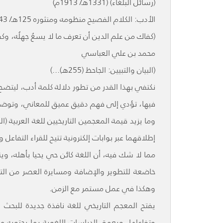
(رسائل البلغاء) (1331هـ/ 1913م)
الأدب: الكلام الفصيح منظومه ومنثوره 125هـ/ 743م.
(كفاك من علم الدين أن تعرف ما لا يسعُ جهلُه، وكف
محمد بن علي العباسي
(البيان والتبيين: الجاحظ (255هـ)...)
نكتفي بهذا القدر من تطور دلالة كلمة أدب، ليتض
فيها، تؤدي إلى فهم دقيق عميق للمعاني، وتوضيح
وما يزيد قيمة المعجمين التاريخيين للغة العربية (ا
إطلاقهما عبر بوابات إلكترونية تتيح للقراء التفا
مما لا شك فيه، أن اللغة كائن حي يحيا بأهله، و
خاضعة للتطوير والإضافة ومسايرة العصر من الت
وهكذا في عمل مستمر مع الزمن.
يفتح المعجم التاريخي للغة نافذة جديدة للبحث 
وتفاعلها، ويعمق الدراسات اللغوية بما يحتويه