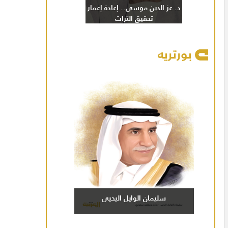
د. عز الدين موسى.. إعادة إعمار
تحقيق التراث
بورتريه
سليمان الوايل اليحيى