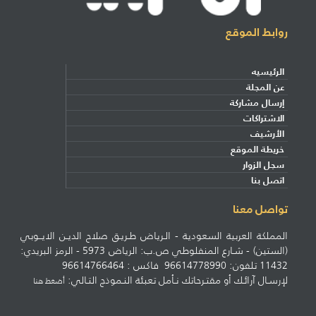
روابط الموقع
الرئيسيه
عن المجلة
إرسال مشاركة
الاشتراكات
الأرشيف
خريطة الموقع
سجل الزوار
اتصل بنا
تواصل معنا
المملكة العربية السعودية - الـرياض طـريـق صلاح الديـن الايــوبي
(الستين) - شـارع المنفلوطي ص.ب: الرياض 5973 - الرمز البريدي:
11432 تلفون: 96614778990 فاكس : 96614766464
لإرسـال آرائـك أو مقتـرحاتك نـأمل تعبئة النـموذج التـالي:
أضغط هنا