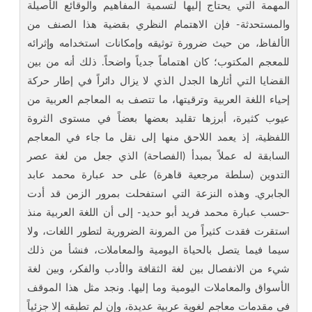
المهمة التي يحتاج إليها لتسمية المفاهيم والوقائع الأصيلة
والمستحدثة- فإن الاهتمام النظري بقضية هذا الصنف من
الألفاظ، من حيث ضرورة توثيقه وإمكانات استخدامه وإثرائه
للمعجم المكتوب؛ كان اهتماماً جدياً واضحاً. ذلك أنه من بين
القضايا التي أثارها الجدل الذي لا يزال دائراً في إطار حركة
إحياء اللغة العربية وترقيتها، ما تتصف به المعاجم العربية من
عيوب كثيرة، أبرزها تقليد بعضها بعضاً في مستوى الثروة
اللفظية، إذ يعمد اللاحق منها إلى نقل ما جاء في المعاجم
السابقة له عملاً بمبدأ (الفصاحة) الذي جعل من لغة عصر
التدوين (سلطة مرجعية قاهرة) على حد عبارة محمد عابد
الجابري. وهذه النزعة التي استفحلت بمرور الزمن قد أدت
-حسب عبارة محمد فريد أبو حديد- إلى أن اللغة العربية منذ
استقرت فقدت كثيراً من المرونة الضرورية لتطور اللغات، ولا
سيما فيما يتصل بالحياة اليومية والمعاملات، فنشأ من ذلك
شيء من الانفصال بين لغة الثقافة والأدب والفكر، وبين لغة
الأسواق والمعاملات اليومية وما إليها. ونجد مثل هذا الموقف
في مقدمات معاجم لغوية عربية عديدة، وإن لم تطبقه إلا جزئياً