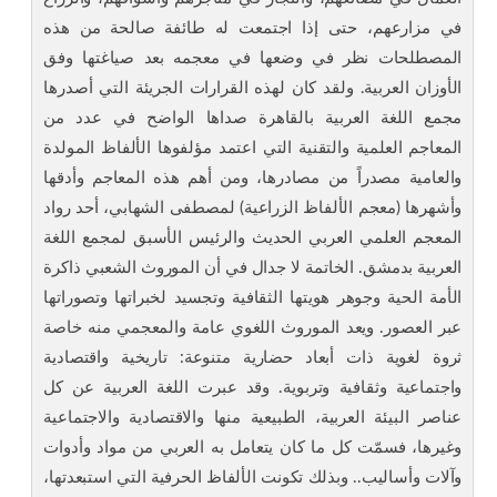
في مزارعهم، حتى إذا اجتمعت له طائفة صالحة من هذه
المصطلحات نظر في وضعها في معجمه بعد صياغتها وفق
الأوزان العربية. ولقد كان لهذه القرارات الجريئة التي أصدرها
مجمع اللغة العربية بالقاهرة صداها الواضح في عدد من
المعاجم العلمية والتقنية التي اعتمد مؤلفوها الألفاظ المولدة
والعامية مصدراً من مصادرها، ومن أهم هذه المعاجم وأدقها
وأشهرها (معجم الألفاظ الزراعية) لمصطفى الشهابي، أحد رواد
المعجم العلمي العربي الحديث والرئيس الأسبق لمجمع اللغة
العربية بدمشق. الخاتمة لا جدال في أن الموروث الشعبي ذاكرة
الأمة الحية وجوهر هويتها الثقافية وتجسيد لخبراتها وتصوراتها
عبر العصور. ويعد الموروث اللغوي عامة والمعجمي منه خاصة
ثروة لغوية ذات أبعاد حضارية متنوعة: تاريخية واقتصادية
واجتماعية وثقافية وتربوية. وقد عبرت اللغة العربية عن كل
عناصر البيئة العربية، الطبيعية منها والاقتصادية والاجتماعية
وغيرها، فسمّت كل ما كان يتعامل به العربي من مواد وأدوات
وآلات وأساليب.. وبذلك تكونت الألفاظ الحرفية التي استبعدتها،