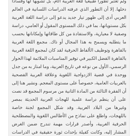
ولم تعتبر تطوراً طبيعياً للغة العربية الأم، بل تشويهاً لها وفساداً
دخلها. إلا أن التطور الذي عرفته الدراسات اللسانية في العالم
العربي أدى إلى ظهور تيار جديد يدعو إلى دراسة اللغة العربية
بكل مستوياتها، بما في ذلك المستوى المقول أو العامي، دراسة
وصفية لا معيارية، والاستفادة من كل طاقاتها وإمكاناتها بحسب
ما يتطلبه ويسمح به هذا المجال أو ذاك. مجمع اللغة العربية
بالقاهرة وتوظيف الألفاظ الحرفية لقد كان لمجمع اللغة العربية
بالقاهرة الفضل الكبير في توفير المناسبات الملائمة لهذا الحوار
الرسمي، الأول من نوعه في تاريخ العربية، وما امتاز به من جدل
ووحدة في قضية الازدواجية اللغوية وعلاقة العربية الفصحية
بالعربيات العامية، خصوصاً على مستوى المعجم. ونشير هنا إلى
أن الفقرة الثالثة من المادة الثانية من مرسوم المجمع قد نصت
على أن ينظم دراسة علمية للهجات العربية الحديثة بمصر
وغيرها من البلاد العربية. وقد شكل المجمع لجنة خاصة
باللهجات، واطلع على نماذج من الأطالس اللغوية والمصطلحية
الحرفية الغربية، وأصدر قرارات مهمة تندرج ضمن الغرض
المشار إليه، وكانت كفيلة بإحداث ثورة حقيقية في الدراسات