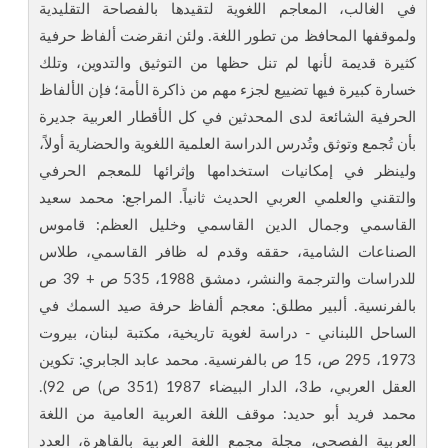
في الغالب، المعاجم اللغوية لتقيدها بالفصاحة التقليدية
ولموقفها المحافظ من تطور اللغة. ولئن انقرضت ألفاظ حرفية
كثيرة قديمة لأنها لم تنل حظها من التوثيق والتدوين، وتلك
خسارة كبيرة فيها تضييع لجزء مهم من ذاكرة الأمة؛ فإن الألفاظ
الحرفية الشائعة لدى المحدثين في كل الأقطار العربية جديرة
بأن تُجمع وتوثق وتُدرس الدراسة العلمية اللغوية والحضارية أولاً،
ولينظر في إمكانيات استخدامها وإثرائها للمعجم الحرفي
والتقني والعلمي العربي الحديث ثانياً. المراجع: محمد سعيد
القاسمي وجمال الدين القاسمي وخليل العظم: قاموس
الصناعات الشامية، حققه وقدم له ظافر القاسمي، طلاس
للدراسات والترجمة والنشر، دمشق 1988، 535 ص + 39 ص
بالفرنسية. ألبير مطلق: معجم ألفاظ حرفة صيد السمك في
الساحل اللبناني - دراسة لغوية تاريخية، مكتبة لبنان، بيروت
1973، 295 ص، 15 ص بالفرنسية. محمد عابد الجابري: تكوين
العقل العربي، ط3، الدار البيضاء 1987 (351 ص) ص 92).
محمد فريد أبو حديد: موقف اللغة العربية العامية من اللغة
العربية الفصحى، مجلة مجمع اللغة العربية بالقاهرة، العدد