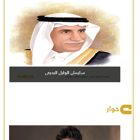
سليمان الوايل اليحيى
حوار