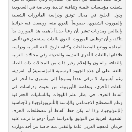
نشطت مؤسسات علمية وثقافية عديدة، وبخاصة في السعودية
ودول الخليج في مجال توثيق ودراسة المأثورات الشعبية
والموروث الشفوي، خصوصاً اللغوي منه، ووضعت فيه خرائط
وأطالس ومدونات تبشر بأن وعياً جديداً بأهمية هذا الموروث بدأ
يتأكد، وبأن توظيف الموروث اللغوي بالذات سيتحقق في تأليف
المعاجم ووضع المصطلحات وكتابة تاريخ اللغة العربية ودراسة
علاقاتها باللغات الأخرى القديمة والحديثة وفي مجالات التربية
والثقافة والفنون والإعلام وغير ذلك من المجالات ذات الصلة
باللغة. على أن هذه الجهود الرسمية (المؤسسية) أو الفردية،
رغم أهميتها، لا ترقى عدداً ومنهجاً إلى مستوى ما أنجز في
اللغات الأخرى، وبخاصة الأوروبية، من بحوث ودراسات في
ألفاظ الحرف في إطار علم اللهجات واللسانيات الجغرافية
وعلم المصطلح الاجتماعي والإناسة (الأنتروبولوجيا) والأجناسية
(الإثنولوجيا). وإذا لم يكن حظ ألفاظ أو مصطلحات الحرف
الشعبية العربية من التوثيق والدراسة كبيراً -وهو ما ترتب عليه
حرمان المعجم العربي عامة والتقني منه خاصة من أحد موارده