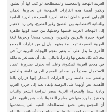
العربية اللهجية والمعجمية والمصطلحية لو كتب لها أن تطبق.
وتكمن أهمية هذه القرارات المنهجية في تجاوزها العملي
الإيجابي لتصور خاطئ لعلاقة العربية الفصيحة بالعربية العامية
وللثنائية الانفصامية بين الفصيح وغير الفصيح، وفي رد الاعتبار
إلى اللهجات العربية قديمها وحديثها، من حيث كونها ظاهرة
لغوية جديرة بالتوثيق والتدوين، وليست مسخاً وتحريفا للغة
العربية الفصيحة تجب مقاومتهما. بل إن من قرارات المجمع
الأخرى ما يدل على أنه يعتبر معجم اللهجات العربية ثرياً في
مجالات يكاد يختص بها وقادراً، بالتالي، على أن يسد ثغرات ماثلة
في معجم العربية المكتوبة، وعلى أنه يعترف بضرورة اعتماد
الاستعمال مصدراً من مصادر المعجم العربي عامة، والعلمي
والتقني منه خاصة. ومن القرارات المشار إليها قراران بالغا
الأهمية: نص أولهما على التوصية بإيفاد بعثة إلى جزيرة العرب
وبادية سينا والصحراء الغربية بمصر لدراسة الشجر والنبات
وتحقيق ما ورد منها في معاجم اللغة والنبات، ونص ثانيهما على
أن المجمع يعنى بجمع المصطلحات الفنية التي يستخدمها
العمال في مصانعهم، والتجار في متاجرهم وأسواقهم، والزراع