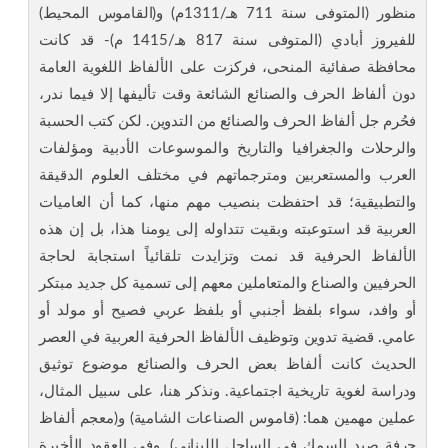
منظور (المتوفى سنة 711 هـ/1311م) و(القاموس المحيط)
للفيروز أبادي (المتوفى سنة 817 هـ/1415 م)- قد كانت
محافظة صفائية المنحى، فركزت على الألفاظ اللغوية العامة
دون ألفاظ الحرف والصنائع الشائعة وقت تأليفها إلا فيما ندر،
فحُرم جل ألفاظ الحرف والصنائع من التدوين. لكن كتب الحسبة
والرحلات والجغرافيا والتاريخ والموسوعات الأدبية ومؤلفات
العرب والمستعربين ومترجماتهم في مختلف العلوم الدقيقة
والتطبيقية؛ قد احتفظت بنصيب مهم منها، كما أن العاميات
العربية قد استوعبته وبقيت تتداوله إلى يومنا هذا، بل إن هذه
الألفاظ الحرفية قد نمت وتزايدت تلقائياً استجابة لحاجة
الحرفيين والصناع والمتعاملين معهم إلى تسمية كل جديد مبتكر
أو وافد، سواء بلفظ أجنبي أو بلفظ عربي فصيح أو مولد أو
عامي. قضية تدوين وتوظيف الألفاظ الحرفية العربية في العصر
الحديث كانت ألفاظ بعض الحرف والصنائع موضوع توثيق
ودراسة لغوية تاريخية اجتماعية. ونذكر هنا، على سبيل المثال،
عملين مهمين هما: (قاموس الصناعات الشامية) و(معجم ألفاظ
حرفة صيد السمك في الساحل اللبناني). وفي العقود الأخيرة