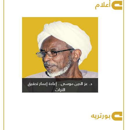
أعلام
د. عز الدين موسى.. إعادة إعمار تحقيق
التراث
بورتريه