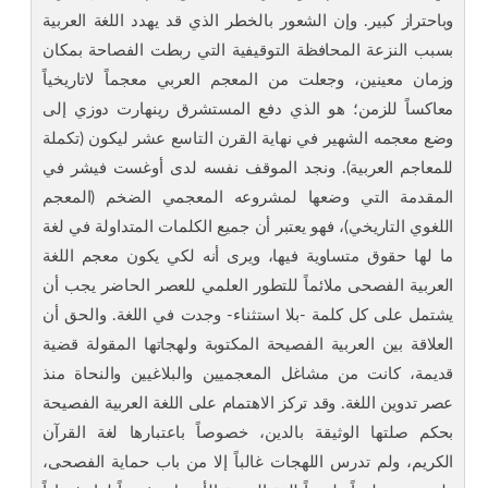
وباحتراز كبير. وإن الشعور بالخطر الذي قد يهدد اللغة العربية
بسبب النزعة المحافظة التوقيفية التي ربطت الفصاحة بمكان
وزمان معينين، وجعلت من المعجم العربي معجماً لاتاريخياً
معاكساً للزمن؛ هو الذي دفع المستشرق رينهارت دوزي إلى
وضع معجمه الشهير في نهاية القرن التاسع عشر ليكون (تكملة
للمعاجم العربية). ونجد الموقف نفسه لدى أوغست فيشر في
المقدمة التي وضعها لمشروعه المعجمي الضخم (المعجم
اللغوي التاريخي)، فهو يعتبر أن جميع الكلمات المتداولة في لغة
ما لها حقوق متساوية فيها، ويرى أنه لكي يكون معجم اللغة
العربية الفصحى ملائماً للتطور العلمي للعصر الحاضر يجب أن
يشتمل على كل كلمة -بلا استثناء- وجدت في اللغة. والحق أن
العلاقة بين العربية الفصيحة المكتوبة ولهجاتها المقولة قضية
قديمة، كانت من مشاغل المعجميين والبلاغيين والنحاة منذ
عصر تدوين اللغة. وقد تركز الاهتمام على اللغة العربية الفصيحة
بحكم صلتها الوثيقة بالدين، خصوصاً باعتبارها لغة القرآن
الكريم، ولم تدرس اللهجات غالباً إلا من باب حماية الفصحى،