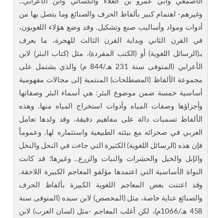
الأصمعي وأبي عمرو بن العلاء والكسائي وابن الأعرابي..
وغيرهم- اهتمام كبير بألفاظ الحرف والصنائع وما يتصل بها من
أدوات ومواد وأساليب صنع وتشكيل. وقد وضع هؤلاء اللغويون،
في القرن الثاني وبداية القرن الثالث للهجرة، ما يعرف
بـ(الرسائل اللغوية) أو (الكتب المفردة)، مثل (كتاب البئر) لابن
الأعرابي (المتوفى سنة 231 هـ/844 م) والذي يشتمل على
مجموعة الألفاظ (المصطلحات) المنتمية إلى مجالات مفهومية
أساسية خمسة ضمن موضوع البئر: هي أسماء البئر وصفاتها
وأجزاؤها وصفات المياه وأدوات استخراج المياه منها. وهذه
الألفاظ تسميات دالة على مفاهيم دقيقة، وقد ولدها تعامل
العربي في صحرائه مع بيئته الطبيعية واستثماره لها. وعموماً
فإن هذه (الرسائل اللغوية) الكثيرة التي جاءت في النحل والنخل
والإبل والخيل والحشرات والنبات والزرع.. وغيرها؛ قد كانت
النواة الأساسية التي اعتمدها مؤلفو المعاجم الكبيرة اللاحقة.
وقد اعتنت بعض المعاجم اللغوية الكبيرة بألفاظ الحرف
والصنائع عناية خاصة، مثل (المخصص) لابن سيده (المتوفى سنة
458 هـ/1066م)، لكن أغلب المعاجم -مثل (لسان العرب) لابن