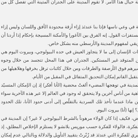
حيال هذا الأمر. لا تقوم المدينة على الجدران المتينة التي تفصل كل من
 في وعي ناسها فإذا بنا عندئذ إزاء أزقة محدودة الأفق واللسان وليس إزاء
زات القول. إنه الفرق بين الآغورا والأمكنة المسيجة بإحكام إذا أردنا أن
ريقي لمفهوم المدينة والأرسطي منه بشكل خاص.
ات الإنسان إلى ما لا يتجاوز العيش في حده البيولوجي، وبيروت اليوم هي
ن المتوقد غير المستكين. الجدران في هذا المحل تتجسد من خلال وجوه
رهم فوق الأرصفة والطرقات ومن خلال كائنات ترفل بخرقها وهلاهيلها من
بل القاتم إمكان التحديق المتفائل في المقبل من الأيام.
مدينة في توهجها المضيء ألغتْ محضية (الأنا أفكر) إذ إن الإمكان المتسيّد
اهية من أناس آخرين ولا يتحقق له وجود في العالم إلا عبر هذه الآخرية سواء
ماذا عندما تأخذ تلك السردية بالتقلّص إلى أدنى حدود الأنا، تلك الحدود
نها (أنا) بيروت اليوم.
، فكيف إذا كان الولاء مرهوناً بالشرط البيولوجي لا غير؟ إن المدينة في
فكرة، فالولاء للفكرة حسب موريس بلانشو لا يستلزم الإخلاص المطلق، إذ
لفكرة التي عندئذ قد زُنّرتْ بتقييد التأويل والدلالة وبالتالي عدم إمكان