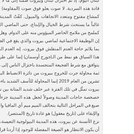
لبنان اليوم، إذ تم اختزال لبنان وبيروت ضمناً إلى ما 
قادة هذه السردية. لا صوت يعلو فوق صوت (المقاومة) فإذ
كمشاع مفتوح ومتعدد الاتجاهات والميول. كفّتْ المدينة
غالباً ما يستحث شرط الخيال والإبداع، حتى الماضي ا
كملمح من ملامح الحاضر الميؤوس منه على الدوام. وهل 
إن الوظيفة الاجتماعية لماضي بيروت والذي يقع في الظن
بما يلائم حاجة العدم المنفلش فوق بيروت. إنه العدم ال
هذا السياق هو نمط من الـ(جورج أوسمان) إنما على طري
يتوافق مع شرط الفجيعة المتجسدة باختزال الناس إلى م
تشرين من العام 2019 إنما المحاولة لل
بيروت تمثّل في تلك الفترة عبر حلف شديد المتانة بين
خصخصة حاجات المدينة وصولاً لجعل هذه المدينة جزءا
صيغ في المراحل التالية بتحالف الميم ميم أي المافيا وال
والإبقاء على (تاريخ معقول) هو عادة تاريخ (المنتصر).
نزع الأنسنة عن بيروت، هذه المدينة البيولوجية التعيسة،
أن يكون الانتظار هو الصيغة المفضلة للوجود إذا أردنا قر