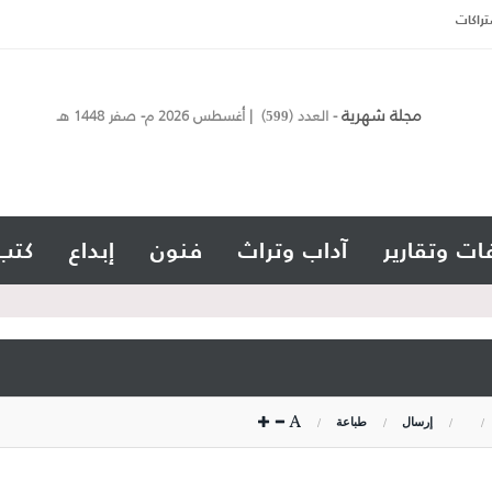
تراكات
مجلة شهرية
- العدد (
) | أغسطس 2026 م- صفر 1448 هـ
599
ات وتقارير
آداب وتراث
فنون
إبداع
كتب
إرسال
طباعة