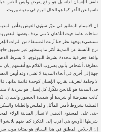
تلقف الإنسان لذاته بل هو واقع يفرض وليس للناس حيلة 
ناسها عن الآخر كما هو الحال اليوم في مدينة بيروت.
إن الانهمام المطلق في تدبّر شؤون العيش يقلّص المدينة
ساحات عامة حيث الأذهان لا تني تردف بعضها البعض بمستف
نستضيء بوجهة نظر حنا آرنت المستقاة من التراث الإغ
نزع الأنسنة عن المدينة أكثر ما يتمظهر عبر تضييق حاج
واقعة جغرافية محددة بشرط البيولوجيا لا بشرط الذه
مطرقة، أشخاص يأتون بضروب الكلام مع أنفسهم إبان سي
جهة إلى أخرى في أنحاء المدينة لا لشيء وقد أوهن المستق
لا وجاهة لتعريف يقارب الإنسان كوحدة قائمة بذاتها، فال
في المدينة هو للـ(نحن نفكّر). كل إنسان هو سردية لا متن
كانت مفترضة أو شريدة أو شديدة الحضور والبنيان. لكن 
المبتلية بشروط تأمين المأكل والملبس والطبابة والسكن؟ إ
حتى على المستوى الذهني لا تسأل المدينة الولاء المحض
شرطها الأوسع هي أقرب إلى الفكرة كما يفهم بلانشو ال
إن الإخلاص المطلق في هذا السياق هو بمثابة موت سريري ل