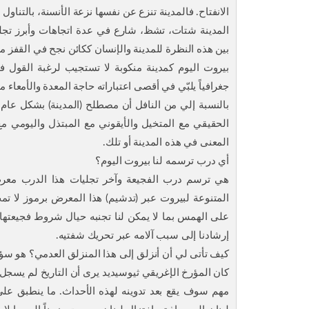
الانفتاح. فالمدينة تنزع عن نفسها نزعة الأنسنة، بالتنا
المدينة شتات، تشظ، شارع في عدة اتجاهات وأبرز تجليات
بين هذه النظرة للمدينة والإنسان ككائن نجح في القفز من فو
بيروت اليوم كمدينة منكوبة لا تستجيب لرغبة القول ف
جغرافياً يلبّي في أقصى اعتباراته حاجة المعدة والأمعاء م
بالنسبة إلي من النافل أن مصطلح (المدينة) بشكل عام 
الحقيقي مع المتخيل والأيقوني مع المبتذل واليومي 
المعنى في هذه المدينة أو تلك.
أي درب ترسمه لنا بيروت اليوم؟
هي ترسم درب الفجيعة وآخر تجليات هذا الدرب معرض 
المتنوعة لبيروت عبر (تدشيم) هذا المعرض برموز لا تمت
على الهمس بما لا يمكن لنا تجنبه حيال شروط فجيعتها 
إرشادنا إلى سبب آلامه عبر تحريك شفتيه.
كيف تأتى لي أن أنزلق إلى هذا المنزلق العدمي؟ هو سؤال 
كان المؤرخ الإغريقي ثيوسيديد يرى أن التاريخ لم يسجل ح
مهم سوف يقع بعد تدوينه لهذه الأحداث. ما ينطبق على