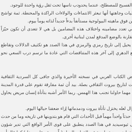
ول الفسيح للمصطلح، عندما يحدودب ناسها تحت ثقل رؤية واحدة للوجود.
 وجاهتها أنها تبعثر الانتماءات والولاءات الراكدة والمحنطة. ثمة تواشج
ق ماهيته البيولوجية مستأنفاً بدءاً جديداً لذاته يوماً بيوم.
ي تعدد مضامينه واختلاف هذه المضامين بل هي لا تتعدى أن تكون حيّزاً
قارنة بالوضع المدقع لمدن لبنانية أخرى.
يحيل إلى تاريخ رمزي والرمزي في هذا الصدد هو تكثيف الدلالات وتقاطع
مع الدهري إلى آخر هذه المتناقضات التي عادة ما ترسم درب السعي نحو
الكتاب العربي في نسخته الأخيرة والذي جافى كل السردية الثقافية
 لتاريخ بيروت الثقافي بصلة. بيد أن ثمة مفارقة تقوم على قدرة المدينة
مهما حاولنا تجنب هذا الهمس. ربما الأمر أشبه بتأتأة إنسان مريض يحاول
لعله يختزل تأتأة بيروت ودمدماتها إزاء ضعفنا حيالها اليوم.
دثاً واحداً مهماً قبل الأحداث التي قام هو بتدوينها في تاريخه وما من حدث
 ثيوسيديد في هذا الصدد ينطبق على قوى الأمر الواقع التي تدير شؤون