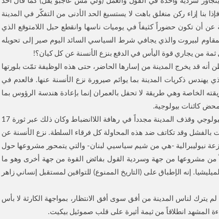
لا يتجاوز سردية واحدة في القول والعمل (ولّي مش عاجبو يفل) كما قال أحد
ا بنا إزاء ركن منغلق باهت لا يستسيغ الحد الأدنى من التفكّر في المدينة
 عن أن تكون حضوراً كثيفاً في يوميات ناسها وانقطع حبل اللامتوقع الذي
لمقاوم لبيروت والذي يجافي شرط السياسي السائد اليوم صير إلى تحويله
ثمة من يجاري قوة اليأس في الدفع بنزع الأنسنة عن كل كيان؟!
 أنه قد يخرج المدينة من إسارها الحاضر، حتى هذه الوظيفة تمّت بلورتها
ذي يهندس ذكريات المدينة بما يوائم صيرورة نزع الأنسنة عنها. فالعدم في
قته الخاصة وهي طريقة لا تحفل بالعمران إنما بإعادة هندسة الرؤوس بما
حض كائنات بيولوجية.
ثمة محاولة جرت للخروج ببيروت من دائرة الانضباط البيولوجي وقذف المدينة مجدداً في رهافة اللاانضباط وكان ذلك عبر ثورة 17
أسف الشديد باءت بالفشل وقد تكاتف ضد هذه المحاولة كل فرقاء السلطة. نزع الأنسنة عن
 نزعة نيوليبرالية -هي من شيم سياسيي لبنان- والتي يتمحور مشروعها حول
ً من مشروعها من جهة وسردية القول بفائض القوة من جهة أخرى وهو ما
ميليشيا. إنه الإطباق على (التاريخ الممنوع) للتواقين لمستقبل إنساني زاهر
 لم يترك لناس المدينة من أفق سوى أفق الانتظار، بمواجهة الكارثة لا بأس
اءة المشهد انطلاقاً من ثيمة أثيرة على قلب صموئيل بيكيت.