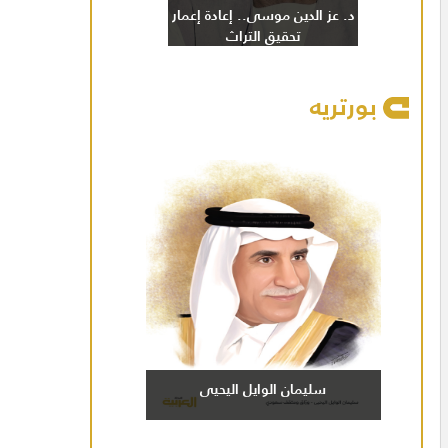
د. عز الدين موسى.. إعادة إعمار
تحقيق التراث
بورتريه
سليمان الوايل اليحيى